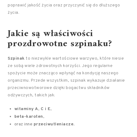
poprawić jakość życia oraz przyczynić się do dłuższego
życia.
Jakie są właściwości
prozdrowotne szpinaku?
Szpinak
to niezwykle wartościowe warzywo, które niesie
ze sobą wiele zdrowotnych korzyści. Jego regularne
spożycie może znacząco wpłynąć na kondycję naszego
organizmu. Przede wszystkim, szpinak wykazuje działanie
przeciwnowotworowe dzięki bogactwu składników
odżywczych, takich jak:
witaminy A, C i E
,
beta-karoten
,
oraz inne
przeciwutleniacze
.