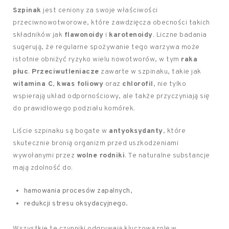
Szpinak
jest ceniony za swoje właściwości
przeciwnowotworowe, które zawdzięcza obecności takich
składników jak
flawonoidy
i
karotenoidy
. Liczne badania
sugerują, że regularne spożywanie tego warzywa może
istotnie obniżyć ryzyko wielu nowotworów, w tym
raka
płuc
.
Przeciwutleniacze
zawarte w szpinaku, takie jak
witamina C
,
kwas foliowy
oraz
chlorofil
, nie tylko
wspierają układ odpornościowy, ale także przyczyniają się
do prawidłowego podziału komórek.
Liście szpinaku są bogate w
antyoksydanty
, które
skutecznie bronią organizm przed uszkodzeniami
wywołanymi przez
wolne rodniki
. Te naturalne substancje
mają zdolność do:
hamowania procesów zapalnych,
redukcji stresu oksydacyjnego.
Wszystkie te czynniki odgrywają kluczową rolę w