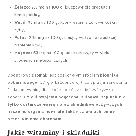
Żelazo
: 2,8 mg na 100 g, kluczowe dla produkcji
hemoglobiny,
Wapń
: 93 mg na 100 g, który wspiera zdrowe kości i
zęby,
Potas
: 235 mg na 100 g, mający wpływ na regulację
ciśnienia krwi,
Magnez
: 53 mg na 100 g, uczestniczący w wielu
procesach metabolicznych.
Dodatkowo szpinak jest doskonałym źródłem
błonnika
pokarmowego
(2,1 g w każdej porcji), co sprzyja zdrowemu
funkcjonowaniu jelit i może pomóc zmniejszyć ryzyko
zaparć.
Dzięki swojemu bogatemu składowi szpinak nie
tylko dostarcza energii oraz składników odżywczych
naszemu organizmowi, ale także działa ochronnie
przed wieloma chorobami.
Jakie witaminy i
składniki