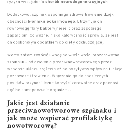
ryzyka wystąpienia
chorób neurodegeneracyjnych
.
Dodatkowo, szpinak wspomaga zdrowe trawienie dzięki
obecności
błonnika pokarmowego
. Utrzymuje on
równowagę flory bakteryjnej jelit oraz zapobiega
zaparciom. Co ważne, niska kaloryczność sprawia, że jest
on doskonałym dodatkiem do diety odchudzającej.
Warto zatem zwrócić uwagę na właściwości prozdrowotne
szpinaku – od działania przeciwnowotworowego przez
wsparcie układu krążenia aż po pozytywny wpływ na funkcje
poznawcze i trawienie. Włączenie go do codziennych
posiłków przynosi liczne korzyści zdrowotne oraz podnosi
ogólne samopoczucie organizmu.
Jakie jest działanie
przeciwnowotworowe szpinaku i
jak może wspierać profilaktykę
nowotworową?