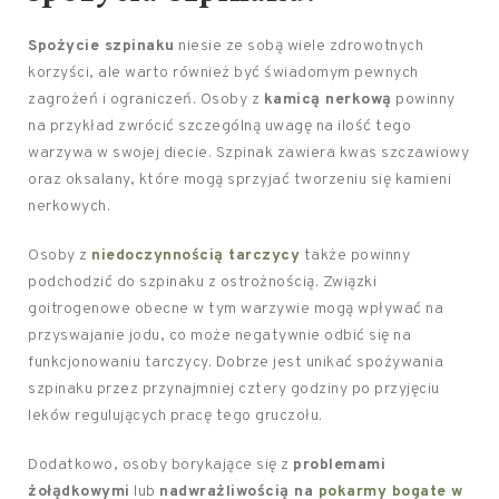
Spożycie szpinaku
niesie ze sobą wiele zdrowotnych
korzyści, ale warto również być świadomym pewnych
zagrożeń i ograniczeń. Osoby z
kamicą nerkową
powinny
na przykład zwrócić szczególną uwagę na ilość tego
warzywa w swojej diecie. Szpinak zawiera kwas szczawiowy
oraz oksalany, które mogą sprzyjać tworzeniu się kamieni
nerkowych.
Osoby z
niedoczynnością tarczycy
także powinny
podchodzić do szpinaku z ostrożnością. Związki
goitrogenowe obecne w tym warzywie mogą wpływać na
przyswajanie jodu, co może negatywnie odbić się na
funkcjonowaniu tarczycy. Dobrze jest unikać spożywania
szpinaku przez przynajmniej cztery godziny po przyjęciu
leków regulujących pracę tego gruczołu.
Dodatkowo, osoby borykające się z
problemami
żołądkowymi
lub
nadwrażliwością na
pokarmy bogate w