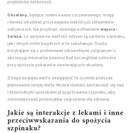
problemów nerkowych.
Oksalany
, będące solami kwasu szczawiowego, mogą
również utrudniać przyswajanie niektórych składników
odżywczych. Na przykład, obniżają wchłanianie
wapnia
i
żelaza
, co wpływa na wartość odżywczą zarówno szpinaku,
jak i innych roślin bogatych w te substancje. Osoby
borykające się z problemami zdrowotnymi związanymi z
absorpcją minerałów powinny być szczególnie ostrożne
przy spożyciu pokarmów zawierających oksalany.
Z tego względu warto uwzględnić te czynniki podczas
planowania swojej diety. Można również zastanowić się nad
różnorodnymi sposobami przygotowania szpinaku, aby
zminimalizować potencjalne zagrożenia dla zdrowia.
Jakie są interakcje z lekami i inne
przeciwwskazania do spożycia
szpinaku?