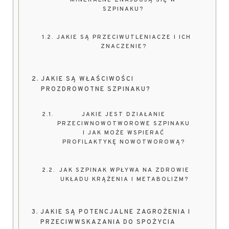
MINERALNE ZNAJDUJĄ SIĘ W
SZPINAKU?
JAKIE SĄ PRZECIWUTLENIACZE I ICH
ZNACZENIE?
JAKIE SĄ WŁAŚCIWOŚCI
PROZDROWOTNE SZPINAKU?
JAKIE JEST DZIAŁANIE
PRZECIWNOWOTWOROWE SZPINAKU
I JAK MOŻE WSPIERAĆ
PROFILAKTYKĘ NOWOTWOROWĄ?
JAK SZPINAK WPŁYWA NA ZDROWIE
UKŁADU KRĄŻENIA I METABOLIZM?
JAKIE SĄ POTENCJALNE ZAGROŻENIA I
PRZECIWWSKAZANIA DO SPOŻYCIA