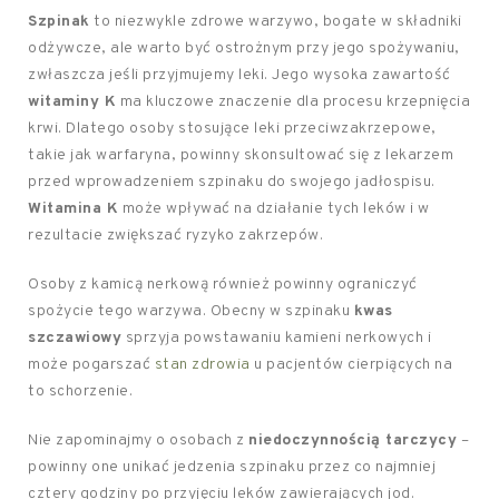
Szpinak
to niezwykle zdrowe warzywo, bogate w składniki
odżywcze, ale warto być ostrożnym przy jego spożywaniu,
zwłaszcza jeśli przyjmujemy leki. Jego wysoka zawartość
witaminy K
ma kluczowe znaczenie dla procesu krzepnięcia
krwi. Dlatego osoby stosujące leki przeciwzakrzepowe,
takie jak warfaryna, powinny skonsultować się z lekarzem
przed wprowadzeniem szpinaku do swojego jadłospisu.
Witamina K
może wpływać na działanie tych leków i w
rezultacie zwiększać ryzyko zakrzepów.
Osoby z kamicą nerkową również powinny ograniczyć
spożycie tego warzywa. Obecny w szpinaku
kwas
szczawiowy
sprzyja powstawaniu kamieni nerkowych i
może pogarszać
stan zdrowia
u pacjentów cierpiących na
to schorzenie.
Nie zapominajmy o osobach z
niedoczynnością tarczycy
–
powinny one unikać jedzenia szpinaku przez co najmniej
cztery godziny po przyjęciu leków zawierających jod.