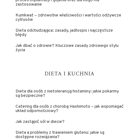
proces implantacji i gojenia oraz dla kogo ma
zastosowanie
Kumkwat – zdrowotne właściwości i wartości odżywcze
cytrusów
Dieta odchudzająca: zasady, jadłospis i najczęstsze
błędy
Jak dbać o zdrowie? Kluczowe zasady zdrowego stylu
życia
DIETA I KUCHNIA
Dieta dla osób z nietolerancją histaminy: jakie pokarmy
są bezpieczne?
Catering dla osób z chorobą Hashimoto – jak wspomagać
układ odpornościowy?
Jak zastąpić sól w diecie?
Dieta a problemy z trawieniem glutenu: jakie są
dostępne rozwiązania?