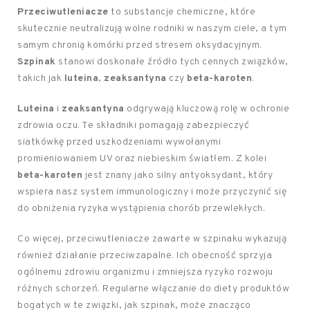
Przeciwutleniacze
to substancje chemiczne, które
skutecznie neutralizują wolne rodniki w naszym ciele, a tym
samym chronią komórki przed stresem oksydacyjnym.
Szpinak
stanowi doskonałe źródło tych cennych związków,
takich jak
luteina
,
zeaksantyna
czy
beta-karoten
.
Luteina
i
zeaksantyna
odgrywają kluczową rolę w ochronie
zdrowia oczu. Te składniki pomagają zabezpieczyć
siatkówkę przed uszkodzeniami wywołanymi
promieniowaniem UV oraz niebieskim światłem. Z kolei
beta-karoten
jest znany jako silny antyoksydant, który
wspiera nasz system immunologiczny i może przyczynić się
do obniżenia ryzyka wystąpienia chorób przewlekłych.
Co więcej, przeciwutleniacze zawarte w szpinaku wykazują
również działanie przeciwzapalne. Ich obecność sprzyja
ogólnemu zdrowiu organizmu i zmniejsza ryzyko rozwoju
różnych schorzeń. Regularne włączanie do diety produktów
bogatych w te związki, jak szpinak, może znacząco