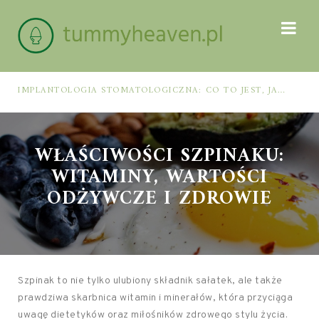
IMPLANTOLOGIA STOMATOLOGICZNA: CO TO JEST, JAK WYGLĄDA PROCES IMPLANTACJI I GOJENIA ORAZ DLA KOGO MA ZASTOSOWANIE
WŁAŚCIWOŚCI SZPINAKU:
WITAMINY, WARTOŚCI
ODŻYWCZE I ZDROWIE
Szpinak to nie tylko ulubiony składnik sałatek, ale także
prawdziwa skarbnica witamin i minerałów, która przyciąga
uwagę dietetyków oraz miłośników zdrowego stylu życia.