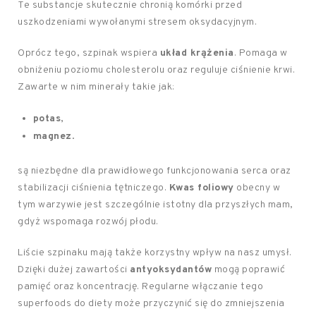
Te substancje skutecznie chronią komórki przed
uszkodzeniami wywołanymi stresem oksydacyjnym.
Oprócz tego, szpinak wspiera
układ krążenia
. Pomaga w
obniżeniu poziomu cholesterolu oraz reguluje ciśnienie krwi.
Zawarte w nim minerały takie jak:
potas
,
magnez
.
są niezbędne dla prawidłowego funkcjonowania serca oraz
stabilizacji ciśnienia tętniczego.
Kwas foliowy
obecny w
tym warzywie jest szczególnie istotny dla przyszłych mam,
gdyż wspomaga rozwój płodu.
Liście szpinaku mają także korzystny wpływ na nasz umysł.
Dzięki dużej zawartości
antyoksydantów
mogą poprawić
pamięć oraz koncentrację. Regularne włączanie tego
superfoods do diety może przyczynić się do zmniejszenia