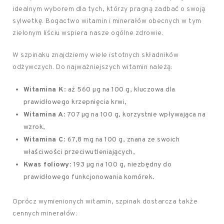
idealnym wyborem dla tych, którzy pragną zadbać o swoją
sylwetkę. Bogactwo witamin i minerałów obecnych w tym
zielonym liściu wspiera nasze ogólne zdrowie.
W szpinaku znajdziemy wiele istotnych składników
odżywczych. Do najważniejszych witamin należą:
Witamina K
: aż 560 µg na 100 g, kluczowa dla
prawidłowego krzepnięcia krwi,
Witamina A
: 707 µg na 100 g, korzystnie wpływająca na
wzrok,
Witamina C
: 67,8 mg na 100 g, znana ze swoich
właściwości przeciwutleniających,
Kwas foliowy
: 193 µg na 100 g, niezbędny do
prawidłowego funkcjonowania komórek.
Oprócz wymienionych witamin, szpinak dostarcza także
cennych minerałów: