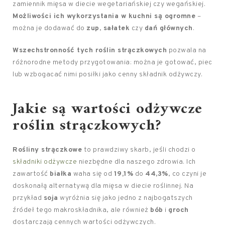
zamiennik mięsa w diecie wegetariańskiej czy wegańskiej.
Możliwości ich wykorzystania w kuchni są ogromne
–
można je dodawać do
zup
,
sałatek
czy
dań głównych
.
Wszechstronność tych roślin strączkowych
pozwala na
różnorodne metody przygotowania: można je gotować, piec
lub wzbogacać nimi posiłki jako cenny składnik odżywczy.
Jakie są wartości odżywcze
roślin strączkowych?
Rośliny strączkowe
to prawdziwy skarb, jeśli chodzi o
składniki odżywcze
niezbędne dla naszego zdrowia. Ich
zawartość
białka
waha się od
19,1%
do
44,3%
, co czyni je
doskonałą alternatywą dla mięsa w diecie roślinnej. Na
przykład
soja
wyróżnia się jako jedno z najbogatszych
źródeł tego makroskładnika, ale również
bób
i
groch
dostarczają cennych wartości odżywczych.