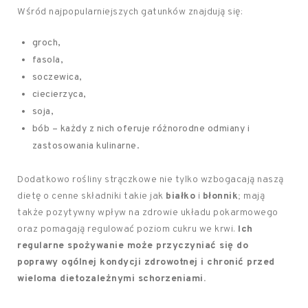
Wśród najpopularniejszych gatunków znajdują się:
groch,
fasola,
soczewica,
ciecierzyca,
soja,
bób – każdy z nich oferuje różnorodne odmiany i
zastosowania kulinarne.
Dodatkowo rośliny strączkowe nie tylko wzbogacają naszą
dietę o cenne składniki takie jak
białko
i
błonnik
; mają
także pozytywny wpływ na zdrowie układu pokarmowego
oraz pomagają regulować poziom cukru we krwi.
Ich
regularne spożywanie może przyczyniać się do
poprawy ogólnej kondycji zdrowotnej i chronić przed
wieloma dietozależnymi schorzeniami.