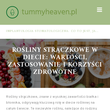
IMPLANTOLOGIA STOMATOLOGICZNA: CO TO JEST, JAK WYGLĄDA PROCES IMPLANTACJI I GOJENIA ORAZ DLA KOGO MA ZASTOSOWANIE
ROŚLINY STRĄCZKOWE W
DIECIE: WARTOŚCI,
ZASTOSOWANIE I KORZYŚCI
ZDROWOTNE
Rośliny strączkowe, znane z wysokiej zawartości białka i
błonnika, odgrywają kluczową rolę w diecie roślinnej na
całym świecie. Te niezwykłe rośliny, należące do rodziny