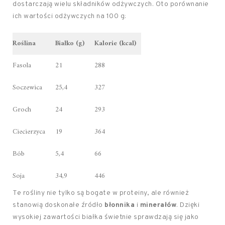
dostarczają wielu składników odżywczych. Oto porównanie
ich wartości odżywczych na 100 g:
Roślina
Białko (g)
Kalorie (kcal)
Fasola
21
288
Soczewica
25,4
327
Groch
24
293
Ciecierzyca
19
364
Bób
5,4
66
Soja
34,9
446
Te rośliny nie tylko są bogate w proteiny, ale również
stanowią doskonałe źródło
błonnika
i
minerałów
. Dzięki
wysokiej zawartości białka świetnie sprawdzają się jako