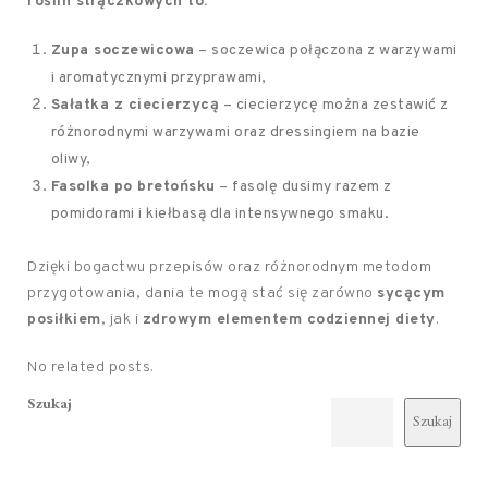
roślin strączkowych to:
Zupa soczewicowa
– soczewica połączona z warzywami
i aromatycznymi przyprawami,
Sałatka z ciecierzycą
– ciecierzycę można zestawić z
różnorodnymi warzywami oraz dressingiem na bazie
oliwy,
Fasolka po bretońsku
– fasolę dusimy razem z
pomidorami i kiełbasą dla intensywnego smaku.
Dzięki bogactwu przepisów oraz różnorodnym metodom
przygotowania, dania te mogą stać się zarówno
sycącym
posiłkiem
, jak i
zdrowym elementem codziennej diety
.
No related posts.
Szukaj
Szukaj