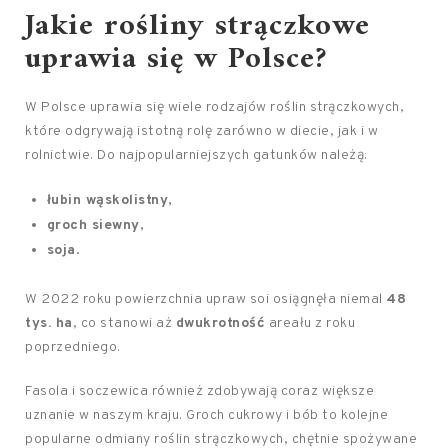
Jakie rośliny strączkowe
uprawia się w Polsce?
W Polsce uprawia się wiele rodzajów roślin strączkowych,
które odgrywają istotną rolę zarówno w diecie, jak i w
rolnictwie. Do najpopularniejszych gatunków należą:
łubin wąskolistny
,
groch siewny
,
soja
.
W 2022 roku powierzchnia upraw soi osiągnęła niemal
48
tys. ha
, co stanowi aż
dwukrotność
areału z roku
poprzedniego.
Fasola i soczewica również zdobywają coraz większe
uznanie w naszym kraju. Groch cukrowy i bób to kolejne
popularne odmiany roślin strączkowych, chętnie spożywane