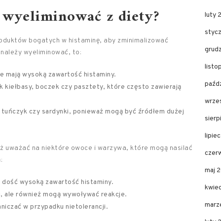
 wyeliminować z diety?
luty 
styc
produktów bogatych w histaminę, aby zminimalizować
grud
 należy wyeliminować, to:
listo
re mają wysoką zawartość histaminy.
paźdz
ak kiełbasy, boczek czy pasztety, które często zawierają
wrze
 tuńczyk czy sardynki, ponieważ mogą być źródłem dużej
sierp
lipie
ż uważać na niektóre owoce i warzywa, które mogą nasilać
czer
:
maj 
i dość wysoką zawartość histaminy.
kwie
j, ale również mogą wywoływać reakcje.
marz
niczać w przypadku nietolerancji.