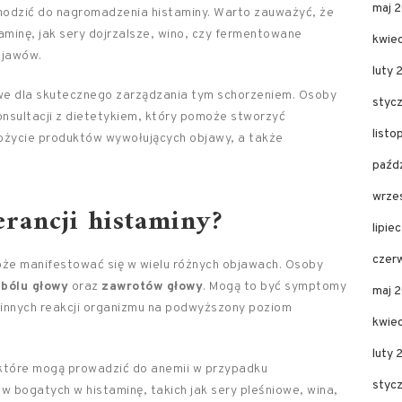
maj 
odzić do nagromadzenia histaminy. Warto zauważyć, że
minę, jak sery dojrzalsze, wino, czy fermentowane
kwie
bjawów.
luty 
zowe dla skutecznego zarządzania tym schorzeniem. Osoby
styc
nsultacji z dietetykiem, który pomoże stworzyć
list
pożycie produktów wywołujących objawy, a także
paźd
wrze
erancji histaminy?
lipie
czer
może manifestować się w wielu różnych objawach. Osoby
ą
bólu głowy
oraz
zawrotów głowy
. Mogą to być symptomy
maj 
ki innych reakcji organizmu na podwyższony poziom
kwie
luty
 które mogą prowadzić do anemii w przypadku
styc
bogatych w histaminę, takich jak sery pleśniowe, wina,