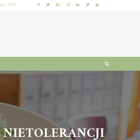
nia, 2026
KUMKWAT – ZDROWOTNE WŁAŚCIWOŚCI I WARTOŚCI ODŻYWCZE CYTRUSÓW
NIETOLERANCJI