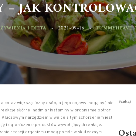
 – JAK KONTROLOWAĆ
YWIENIA I DIETA
-
2021-09-16
-
TUMMYHEAVEN.PL
Szukaj
ka coraz większą liczbę osób, a jego objawy mogą być nie
o reakcje skórne, nadmiar histaminy w organizmie potrafi
. Kluczowym narzędziem w walce z tym schorzeniem jest
ację i ograniczenie produktów wywołujących reakcje.
Ost
wanie reakcji organizmu mogą pomóc w skutecznym