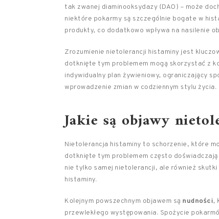
tak zwanej diaminooksydazy (DAO) – może doch
niektóre pokarmy są szczególnie bogate w hista
produkty, co dodatkowo wpływa na nasilenie o
Zrozumienie nietolerancji histaminy jest kluc
dotknięte tym problemem mogą skorzystać z ko
indywidualny plan żywieniowy, ograniczający s
wprowadzenie zmian w codziennym stylu życia.
Jakie są objawy nietol
Nietolerancja histaminy to schorzenie, które 
dotknięte tym problemem często doświadczaj
nie tylko samej nietolerancji, ale również skut
histaminy.
Kolejnym powszechnym objawem są
nudności
,
przewlekłego występowania. Spożycie pokarmów 