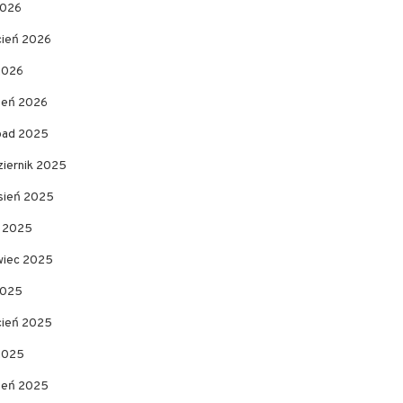
2026
cień 2026
2026
zeń 2026
opad 2025
ziernik 2025
sień 2025
c 2025
wiec 2025
2025
cień 2025
 2025
zeń 2025