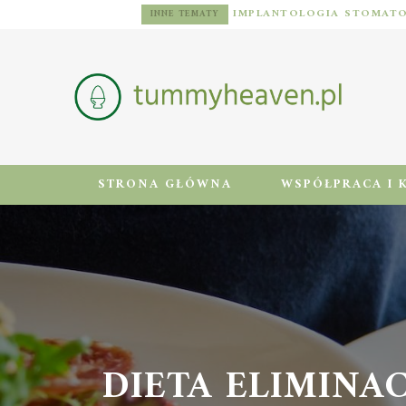
DIETA DLA MĘŻCZYZN Z NADWAGĄ: ZASADY, JADŁOSPIS I AKTYWNOŚĆ FIZYCZNA
INNE TEMATY
STRONA GŁÓWNA
WSPÓŁPRACA I 
DIETA ELIMINAC