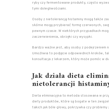
ryby czy fermentowane produkty, często wyzwal
tymi dolegliwościami.
Osoby z nietolerancją histaminy mogą także z
skórne mogą przybierać formę czerwonych, swędz
pewnym czasie. W niektórych przypadkach mogą 
zaczerwienienia, obrzęki czy wysypki.
Bardzo ważne jest, aby osoby z podejrzeniem ni
Umożliwia to podjęcie odpowiednich kroków, ta
konsultacja z lekarzem, który może pomóc w dia
Jak działa dieta elim
nietolerancji histamin
Dieta eliminacyjna to metoda stosowana w przy
diety produktów, które są bogate w ten związe
takich jak bóle głowy, pokrzywka czy proble