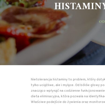
HISTAMINY
ODŻ
Nietolerancja histaminy to problem, który doty
tylko uciążliwe, ale i mylące. Od bólów głowy p
znacząco wpłynąć na codzienne funkcjonowanie
dieta eliminacyjna, która pozwala na identyfik
Właściwe podejście do żywienia oraz monitoro