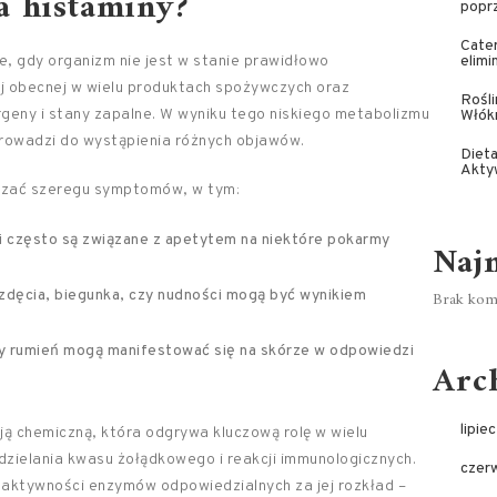
ja histaminy?
poprz
Cater
je, gdy organizm nie jest w stanie prawidłowo
elim
j obecnej w wielu produktach spożywczych oraz
Rośli
rgeny i stany zapalne. W wyniku tego niskiego metabolizmu
Włók
prowadzi do wystąpienia różnych objawów.
Dieta
Akty
dczać szeregu symptomów, w tym:
i często są związane z apetytem na niektóre pokarmy
Naj
wzdęcia, biegunka, czy nudności mogą być wynikiem
Brak kome
y rumień mogą manifestować się na skórze w odpowiedzi
Arc
lipie
ją chemiczną, która odgrywa kluczową rolę w wielu
ydzielania kwasu żołądkowego i reakcji immunologicznych.
czer
 aktywności enzymów odpowiedzialnych za jej rozkład –