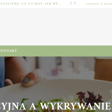
IMPLANTOLOGIA STOMATOLOGICZNA: CO TO JEST, JAK WYGLĄDA PROCES IMPLANTACJI I GOJENIA ORAZ DLA KOGO MA ZASTOSOWANIE
czwartek, 6 sierp
ODŻYWIENIA I DIETA
KONTAKT
YJNA A WYKRYWANIE 