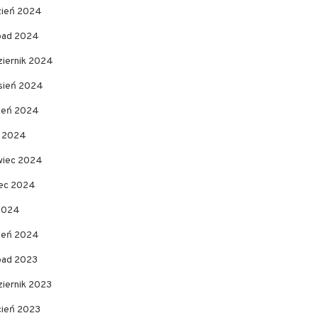
zień 2024
opad 2024
ziernik 2024
sień 2024
pień 2024
c 2024
wiec 2024
ec 2024
 2024
zeń 2024
opad 2023
ziernik 2023
cień 2023