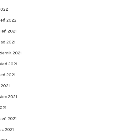
2022
zeń 2022
zień 2021
pad 2021
iernik 2021
sień 2021
ień 2021
c 2021
wiec 2021
2021
cień 2021
ec 2021