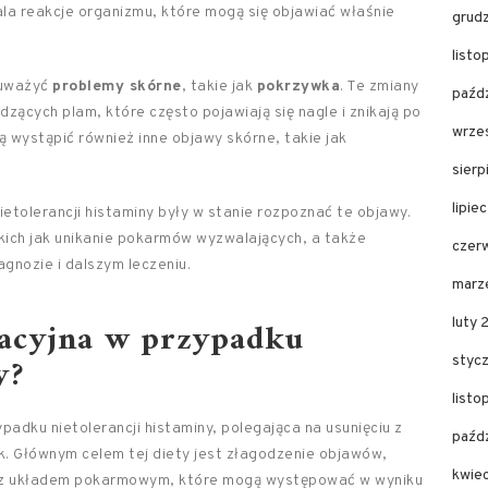
a reakcje organizmu, które mogą się objawiać właśnie
grud
list
auważyć
problemy skórne
, takie jak
pokrzywka
. Te zmiany
paźd
ących plam, które często pojawiają się nagle i znikają po
wrze
wystąpić również inne objawy skórne, takie jak
sier
lipie
etolerancji histaminy były w stanie rozpoznać te objawy.
kich jak unikanie pokarmów wyzwalających, a także
czer
gnozie i dalszym leczeniu.
marz
inacyjna w przypadku
luty
y?
styc
list
padku nietolerancji histaminy, polegająca na
usunięciu z
paźd
k. Głównym celem tej diety jest
złagodzenie objawów,
kwie
my z układem pokarmowym, które mogą występować w wyniku