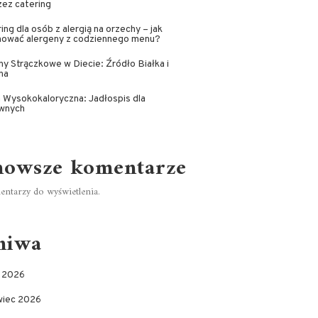
ez catering
ing dla osób z alergią na orzechy – jak
inować alergeny z codziennego menu?
ny Strączkowe w Diecie: Źródło Białka i
na
 Wysokokaloryczna: Jadłospis dla
wnych
nowsze komentarze
ntarzy do wyświetlenia.
hiwa
c 2026
wiec 2026