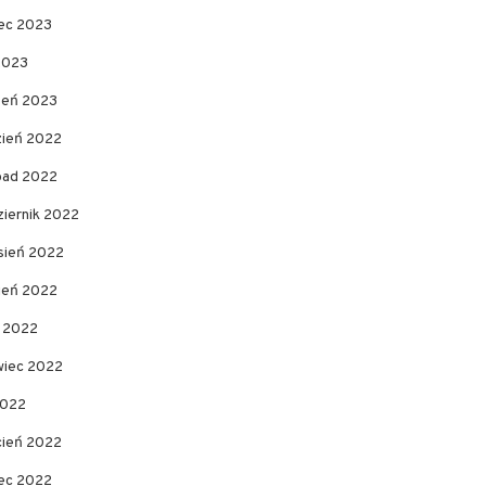
ec 2023
2023
zeń 2023
zień 2022
opad 2022
ziernik 2022
sień 2022
pień 2022
c 2022
wiec 2022
2022
cień 2022
ec 2022