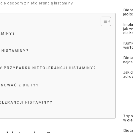
cie osobom z nietolerancją histaminy.
Dieta
jadło
Impla
jak w
dla 
AMINY?
Kumk
wart
 HISTAMINY?
Dieta
najcz
 W PRZYPADKU NIETOLERANCJI HISTAMINY?
Jak 
zdrow
INOWAĆ Z DIETY?
LERANCJI HISTAMINY?
7 spo
w die
Dieta