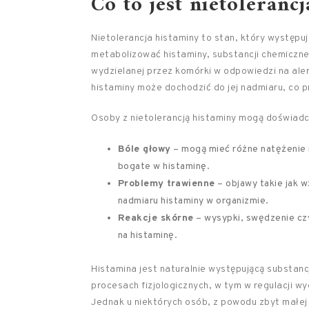
Co to jest nietoleranc
Nietolerancja histaminy to stan, który występu
metabolizować histaminy, substancji chemiczne
wydzielanej przez komórki w odpowiedzi na ale
histaminy może dochodzić do jej nadmiaru, co 
Osoby z nietolerancją histaminy mogą doświa
Bóle głowy
– mogą mieć różne natężenie 
bogate w histaminę.
Problemy trawienne
– objawy takie jak 
nadmiaru histaminy w organizmie.
Reakcje skórne
– wysypki, swędzenie cz
na histaminę.
Histamina jest naturalnie występującą substanc
procesach fizjologicznych, w tym w regulacji w
Jednak u niektórych osób, z powodu zbyt małej