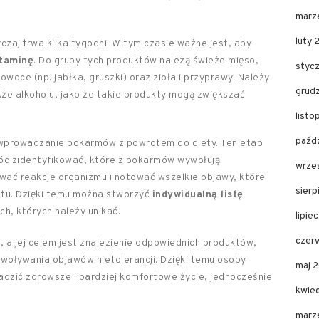
marz
luty 
zaj trwa kilka tygodni. W tym czasie ważne jest, aby
staminę
. Do grupy tych produktów należą świeże mięso,
styc
owoce (np. jabłka, gruszki) oraz zioła i przyprawy. Należy
grud
kże alkoholu, jako że takie produkty mogą zwiększać
list
paźd
wprowadzanie pokarmów z powrotem do diety. Ten etap
óc zidentyfikować, które z pokarmów wywołują
wrze
wać reakcje organizmu i notować wszelkie objawy, które
sier
tu. Dzięki temu można stworzyć
indywidualną listę
ch, których należy unikać.
lipie
czer
, a jej celem jest znalezienie odpowiednich produktów,
woływania objawów nietolerancji. Dzięki temu osoby
maj 
adzić zdrowsze i bardziej komfortowe życie, jednocześnie
kwie
marz