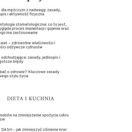
 dla mężczyzn z nadwagą: zasady,
spis i aktywność fizyczna
ntologia stomatologiczna: co to jest,
ygląda proces implantacji i gojenia oraz
kogo ma zastosowanie
wat – zdrowotne właściwości i
ości odżywcze cytrusów
 odchudzająca: zasady, jadłospis i
ęstsze błędy
dbać o zdrowie? Kluczowe zasady
ego stylu życia
DIETA I KUCHNIA
sobów na zmniejszenie spożycia cukru
cie
 DASH – jak zmniejszyć ciśnienie krwi