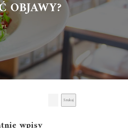
 OBJAWY?
Szukaj
atnie wpisy