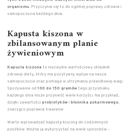
organizmu.
Przyczynia się to do ogólnej poprawy zdrowia i
samopoczucia każdego dnia.
Kapusta kiszona w
zbilansowanym planie
żywieniowym
Kapusta kiszona
to niezwykle wartościowy składnik
zdrowej diety, który ma pozytywny wpływ na nasze
samopoczucie oraz pomaga w utrzymaniu prawidłowej wagi.
Spożywanie od
100 do 150 gramów
tego przysmaku
każdego dnia może przynieść wiele korzyści. Na przykład,
dzięki zawartości
probiotyków
i
błonnika pokarmowego
,
znacząco poprawia trawienie.
Warto wprowadzać kapustę kiszoną do codziennych
posiłków. Można ją wykorzystać na wiele sposobów –