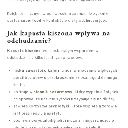
Dzięki tym licznym właściwościom zasłużenie zyskała
status
superfood
w kontekście diety odchudzającej.
Jak kapusta kiszona wpływa na
odchudzanie?
Kapusta kiszona
jest doskonałym wsparciem w
odchudzaniu z kilku istotnych powodów:
niska zawartość kalorii
umożliwia jedzenie większych
porcji bez obaw o przekroczenie zalecanego dziennego
limitu,
obfituje w
błonnik pokarmowy
, który wypełnia żołądek,
co sprawia, że uczucie sytości utrzymuje się na dłużej,
zawiera korzystne
probiotyki
, które wspierają
zdrowie
jelit
oraz regulują apetyt,
poprawia perystaltykę jelit i może zmniejszać uczucie
głodu, co sprzyja ograniczeniu spożycia kalorii,