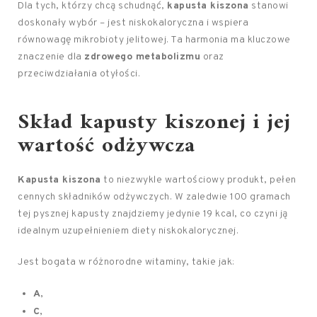
Dla tych, którzy chcą schudnąć,
kapusta kiszona
stanowi
doskonały wybór – jest niskokaloryczna i wspiera
równowagę mikrobioty jelitowej. Ta harmonia ma kluczowe
znaczenie dla
zdrowego metabolizmu
oraz
przeciwdziałania otyłości.
Skład kapusty kiszonej i jej
wartość odżywcza
Kapusta kiszona
to niezwykle wartościowy produkt, pełen
cennych składników odżywczych. W zaledwie 100 gramach
tej pysznej kapusty znajdziemy jedynie 19 kcal, co czyni ją
idealnym uzupełnieniem diety niskokalorycznej.
Jest bogata w różnorodne witaminy, takie jak:
A
,
C
,