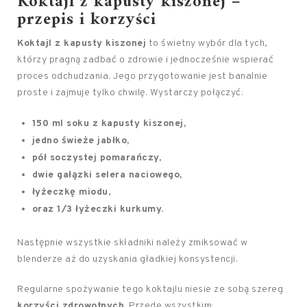
Koktajl z kapusty kiszonej –
przepis i korzyści
Koktajl z kapusty kiszonej
to świetny wybór dla tych,
którzy pragną zadbać o zdrowie i jednocześnie wspierać
proces odchudzania. Jego przygotowanie jest banalnie
proste i zajmuje tylko chwilę. Wystarczy połączyć:
150 ml soku z kapusty kiszonej,
jedno świeże jabłko,
pół soczystej pomarańczy,
dwie gałązki selera naciowego,
łyżeczkę miodu
,
oraz 1/3 łyżeczki kurkumy.
Następnie wszystkie składniki należy zmiksować w
blenderze aż do uzyskania gładkiej konsystencji.
Regularne spożywanie tego koktajlu niesie ze sobą szereg
korzyści zdrowotnych
. Przede wszystkim: