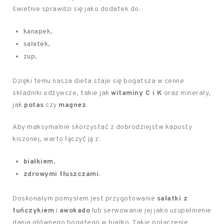
świetnie sprawdzi się jako dodatek do:
kanapek,
sałatek,
zup.
Dzięki temu nasza dieta staje się bogatsza w cenne
składniki odżywcze, takie jak
witaminy C i K
oraz minerały,
jak
potas
czy
magnez
.
Aby maksymalnie skorzystać z dobrodziejstw kapusty
kiszonej, warto łączyć ją z:
białkiem
,
zdrowymi tłuszczami
.
Doskonałym pomysłem jest przygotowanie
sałatki z
tuńczykiem
i
awokado
lub serwowanie jej jako uzupełnienie
dania głównego bogatego w białko. Takie połączenie