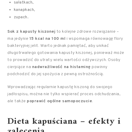
sałatkach,
kanapkach,
zupach.
Sok z kapusty kiszonej
to kolejne zdrowe rozwiązanie –
ma jedynie
15 kcal na 100 ml
i wspomaga równowagę flory
bakteryjnej jelit. Warto jednak pamiętać, aby unikać
długotrwałego gotowania kapusty kiszonej, ponieważ może
to prowadzić do utraty wielu wartości odżywczych. Osoby
cierpiące na
nadwrażliwość na histaminę
powinny
podchodzić do jej spożycia z pewną ostrożnością.
Wprowadzając regularnie kapustę kiszoną do swojego
jadłospisu, można nie tylko wspierać proces odchudzania,
ale także
poprawić ogólne samopoczucie
.
Dieta kapuściana – efekty i
zalecenia