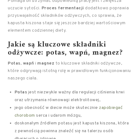
Pomaga on utrzymać odpowiednią pracę jelit i zwiększa
uczucie sytości.
Proces fermentacji
dodatkowo poprawia
przyswajalność składników odżywczych, co sprawia, że
kapusta kiszona staje się jeszcze bardziej wartościowym
elementem codziennej diety.
Jakie są kluczowe składniki
odżywcze: potas, wapń, magnez?
Potas
,
wapń
i
magnez
to kluczowe składniki odżywcze,
które odgrywają istotną rolę w prawidłowym funkcjonowaniu
naszego ciała.
Potas
jest niezwykle ważny dla regulacji ciśnienia krwi
oraz utrzymania równowagi elektrolitowej,
jego obecność w diecie może skutecznie
zapobiegać
chorobom
serca i udarom mózgu,
doskonałym źródłem potasu jest kapusta kiszona, która
z pewnością powinna znaleźć się na talerzu osób
dbających o zdrowie.