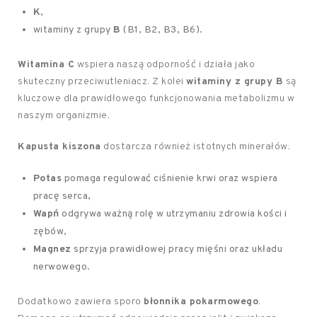
K
,
witaminy z grupy
B
(B1, B2, B3, B6).
Witamina C
wspiera naszą odporność i działa jako
skuteczny przeciwutleniacz. Z kolei
witaminy z grupy B
są
kluczowe dla prawidłowego funkcjonowania metabolizmu w
naszym organizmie.
Kapusta kiszona
dostarcza również istotnych minerałów:
Potas
pomaga regulować ciśnienie krwi oraz wspiera
pracę serca,
Wapń
odgrywa ważną rolę w utrzymaniu zdrowia kości i
zębów,
Magnez
sprzyja prawidłowej pracy mięśni oraz układu
nerwowego.
Dodatkowo zawiera sporo
błonnika pokarmowego
.