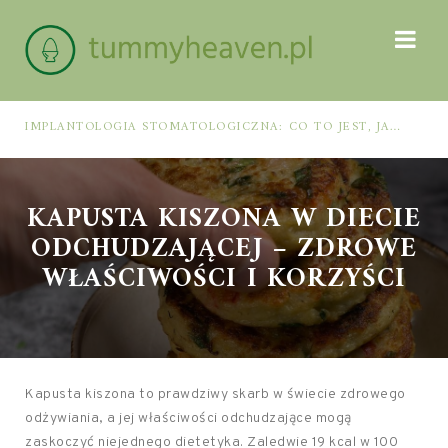
IMPLANTOLOGIA STOMATOLOGICZNA: CO TO JEST, JAK WYGLĄDA PROCES IMPLANTACJI I GOJENIA ORAZ DLA KOGO MA ZASTOSOWANIE
KAPUSTA KISZONA W DIECIE
ODCHUDZAJĄCEJ – ZDROWE
WŁAŚCIWOŚCI I KORZYŚCI
Kapusta kiszona to prawdziwy skarb w świecie zdrowego
odżywiania, a jej właściwości odchudzające mogą
zaskoczyć niejednego dietetyka. Zaledwie 19 kcal w 100