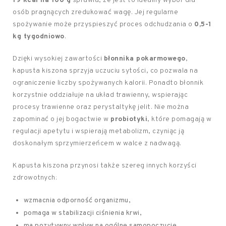
19 kcal na 100 g
sprawia, że jest to idealny wybór dla
osób pragnących zredukować wagę. Jej regularne
spożywanie może przyspieszyć proces odchudzania o
0,5-1
kg tygodniowo
.
Dzięki wysokiej zawartości
błonnika pokarmowego
,
kapusta kiszona sprzyja uczuciu sytości, co pozwala na
ograniczenie liczby spożywanych kalorii. Ponadto błonnik
korzystnie oddziałuje na układ trawienny, wspierając
procesy trawienne oraz perystaltykę jelit. Nie można
zapominać o jej bogactwie w
probiotyki
, które pomagają w
regulacji apetytu i wspierają metabolizm, czyniąc ją
doskonałym sprzymierzeńcem w walce z nadwagą.
Kapusta kiszona przynosi także szereg innych korzyści
zdrowotnych:
wzmacnia odporność organizmu,
pomaga w stabilizacji ciśnienia krwi,
ma pozytywny wpływ na ogólne samopoczucie.