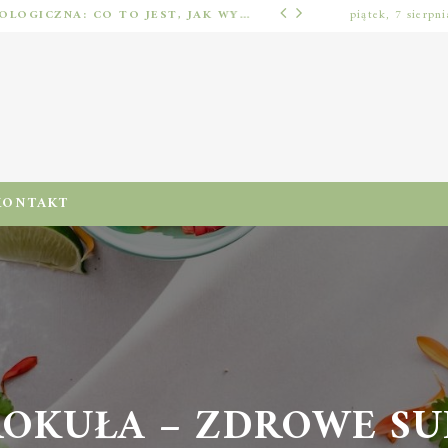
IMPLANTOLOGIA STOMATOLOGICZNA: CO TO JEST, JAK WYGLĄDA PROCES IMPLANTACJI I GOJENIA ORAZ DLA KOGO MA ZASTOSOWANIE
piątek, 7 sierpn
ODŻYWIENIA I DIETA
KONTAKT
ROKUŁA – ZDROWE SUP