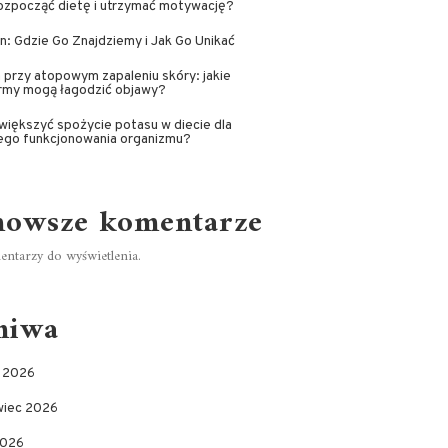
ozpocząć dietę i utrzymać motywację?
n: Gdzie Go Znajdziemy i Jak Go Unikać
 przy atopowym zapaleniu skóry: jakie
rmy mogą łagodzić objawy?
większyć spożycie potasu w diecie dla
ego funkcjonowania organizmu?
nowsze komentarze
ntarzy do wyświetlenia.
hiwa
c 2026
wiec 2026
2026