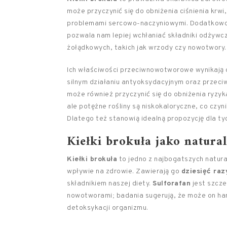
może przyczynić się do obniżenia ciśnienia krwi,
problemami sercowo-naczyniowymi. Dodatkowo,
pozwala nam lepiej wchłaniać składniki odżywcz
żołądkowych, takich jak wrzody czy nowotwory.
Ich właściwości przeciwnowotworowe wynikają 
silnym działaniu antyoksydacyjnym oraz przeci
może również przyczynić się do obniżenia ryzyka
ale potężne rośliny są niskokaloryczne, co czyn
Dlatego też stanowią idealną propozycję dla tyc
Kiełki brokuła jako natura
Kiełki brokuła
to jedno z najbogatszych natur
wpływie na zdrowie. Zawierają go
dziesięć raz
składnikiem naszej diety.
Sulforafan
jest szcze
nowotworami; badania sugerują, że może on h
detoksykacji organizmu.