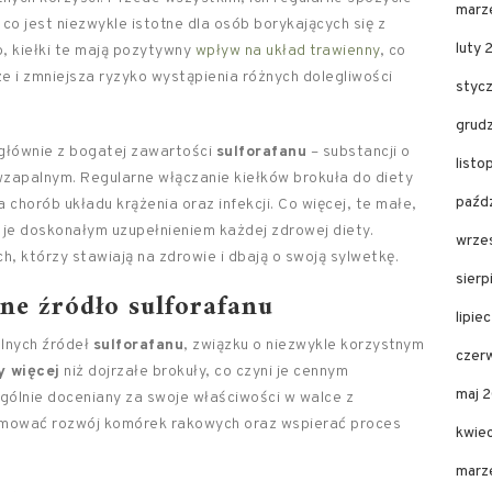
marz
 co jest niezwykle istotne dla osób borykających się z
luty 
 kiełki te mają pozytywny
wpływ na układ trawienny
, co
e i zmniejsza ryzyko wystąpienia różnych dolegliwości
styc
grud
głównie z bogatej zawartości
sulforafanu
– substancji o
list
wzapalnym. Regularne włączanie kiełków brokuła do diety
paźd
 chorób układu krążenia oraz infekcji. Co więcej, te małe,
i je doskonałym uzupełnieniem każdej zdrowej diety.
wrze
h, którzy stawiają na zdrowie i dbają o swoją sylwetkę.
sier
lne źródło sulforafanu
lipie
alnych źródeł
sulforafanu
, związku o niezwykle korzystnym
czer
y więcej
niż dojrzałe brokuły, co czyni je cennym
maj 
gólnie doceniany za swoje właściwości w walce z
amować rozwój komórek rakowych oraz wspierać proces
kwie
marz