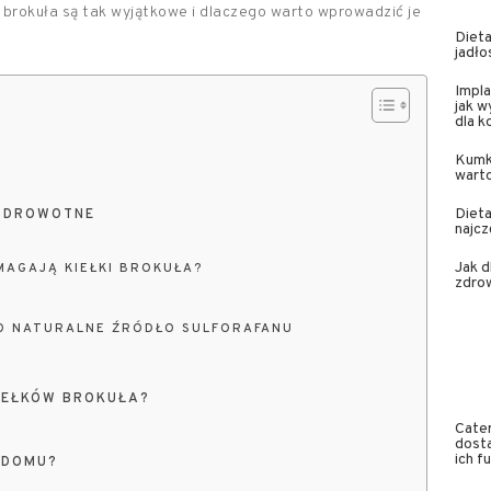
 brokuła są tak wyjątkowe i dlaczego warto wprowadzić je
Dieta
jadło
Impla
jak w
dla 
Kumk
wart
Dieta
 ZDROWOTNE
najcz
Jak 
MAGAJĄ KIEŁKI BROKUŁA?
zdrow
KO NATURALNE ŹRÓDŁO SULFORAFANU
IEŁKÓW BROKUŁA?
Cater
dosta
ich f
 DOMU?