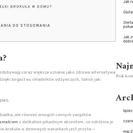
Jak r
EŁKI BROKUŁA W DOMU?
Glute
Dieta
ZANIA DO STOSOWANIA
poka
Jak z
dobr
a?
Naj
e zdobywają coraz większe uznanie jako zdrowa alternatywa
Brak kome
dzięki bogactwu składników odżywczych, takich jak:
Arc
gnez.
lipie
o białka, ale również mnogich cennych związków
czer
 smakiem
z delikatnie pikantnym akcentem, co odróżnia je
ków brokuła w domowych warunkach jest prosta —
maj 