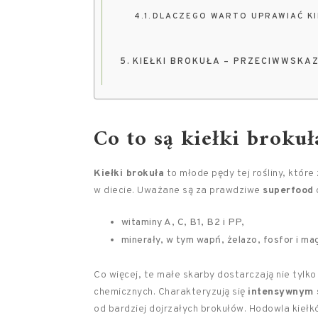
DLACZEGO WARTO UPRAWIAĆ KI
KIEŁKI BROKUŁA – PRZECIWWSKA
Co to są kiełki brokuł
Kiełki brokuła
to młode pędy tej rośliny, któr
w diecie. Uważane są za prawdziwe
superfood
witaminy A, C, B1, B2 i PP,
minerały, w tym wapń, żelazo, fosfor i ma
Co więcej, te małe skarby dostarczają nie tylk
chemicznych. Charakteryzują się
intensywnym
od bardziej dojrzałych brokułów. Hodowla kieł