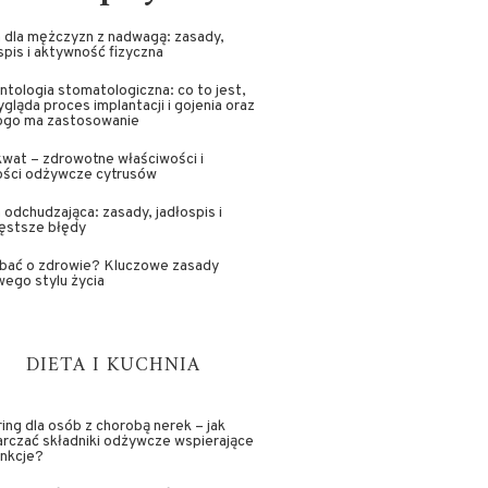
 dla mężczyzn z nadwagą: zasady,
spis i aktywność fizyczna
ntologia stomatologiczna: co to jest,
ygląda proces implantacji i gojenia oraz
kogo ma zastosowanie
wat – zdrowotne właściwości i
ości odżywcze cytrusów
 odchudzająca: zasady, jadłospis i
ęstsze błędy
dbać o zdrowie? Kluczowe zasady
ego stylu życia
DIETA I KUCHNIA
ing dla osób z chorobą nerek – jak
rczać składniki odżywcze wspierające
unkcje?