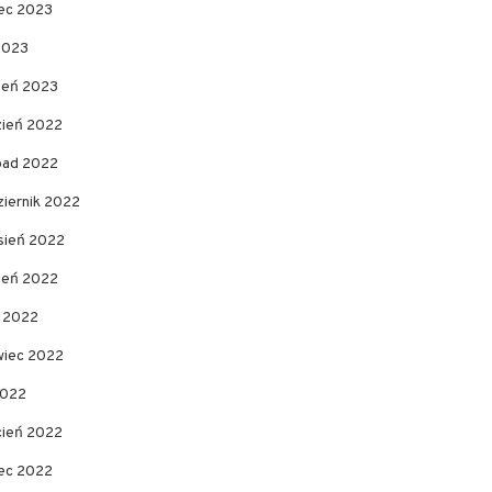
ec 2023
2023
zeń 2023
zień 2022
opad 2022
ziernik 2022
sień 2022
pień 2022
c 2022
wiec 2022
2022
cień 2022
ec 2022