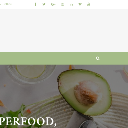
ia, 2026
KUMKWAT – ZDROWOTNE WŁAŚCIWOŚCI I WARTOŚCI ODŻYWCZE CYTRUSÓW
ERFOOD,