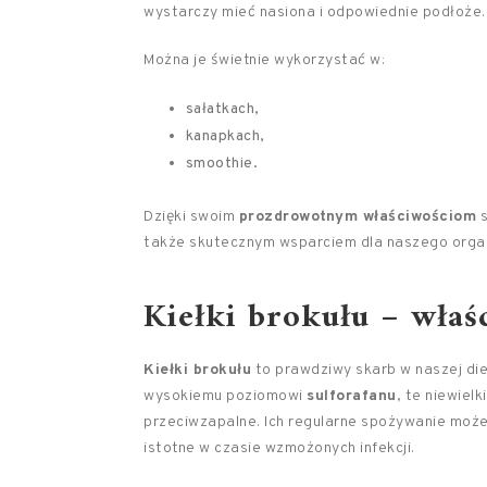
wystarczy mieć nasiona i odpowiednie podłoże.
Można je świetnie wykorzystać w:
sałatkach,
kanapkach,
smoothie.
Dzięki swoim
prozdrowotnym właściwościom
s
także skutecznym wsparciem dla naszego orga
Kiełki brokułu – właś
Kiełki brokułu
to prawdziwy skarb w naszej diec
wysokiemu poziomowi
sulforafanu
, te niewiel
przeciwzapalne. Ich regularne spożywanie może
istotne w czasie wzmożonych infekcji.