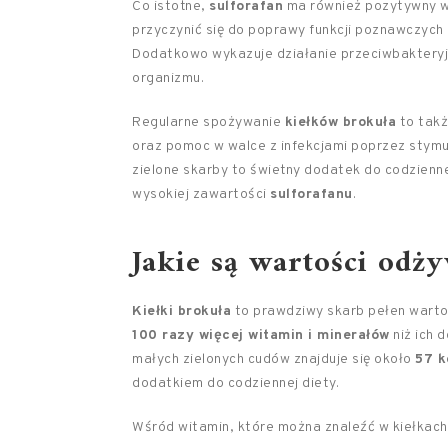
Co istotne,
sulforafan
ma również pozytywny w
przyczynić się do poprawy funkcji poznawczych 
Dodatkowo wykazuje działanie przeciwbakteryjn
organizmu.
Regularne spożywanie
kiełków brokuła
to takż
oraz pomoc w walce z infekcjami poprzez stymu
zielone skarby to świetny dodatek do codzienn
wysokiej zawartości
sulforafanu
.
Jakie są wartości odż
Kiełki brokuła
to prawdziwy skarb pełen warto
100 razy więcej witamin i minerałów
niż ich 
małych zielonych cudów znajduje się około
57 k
dodatkiem do codziennej diety.
Wśród witamin, które można znaleźć w kiełkach,