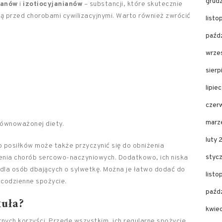
grud
lanów
i
izotiocyjanianów
– substancji, które skutecznie
ą przed chorobami cywilizacyjnymi. Warto również zwrócić
list
paźd
wrze
sier
lipie
czer
marz
równoważonej diety.
luty
 posiłków może także przyczynić się do obniżenia
styc
pienia chorób sercowo-naczyniowych. Dodatkowo, ich niska
dla osób dbających o sylwetkę. Można je łatwo dodać do
list
h codzienne spożycie.
paźd
kuła?
kwie
ych korzyści. Przede wszystkim, ich regularne spożycie