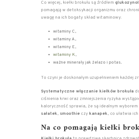
Co więcej, kiełki brokułu są źródłem
glukozyno
pomagają w detoksykacji organizmu oraz chroni
uwagę na ich bogaty skład witaminowy:
witaminy C,
witaminy A,
witaminy E,
witaminy K
,
ważne minerały jak żelazo i potas.
To czyni je doskonałym uzupełnieniem każdej z
Systematyczne włączanie kiełków brokuła
do
ciśnienia krwi oraz zmniejszenia ryzyka wystą
kaloryczność sprawia, że są idealnym wyborem 
sałatek
,
smoothie
czy
kanapek
, co ułatwia ic
Na co pomagają kiełki bro
Kiełki brokuła
to prawdziwa skarbnica zdrowotn