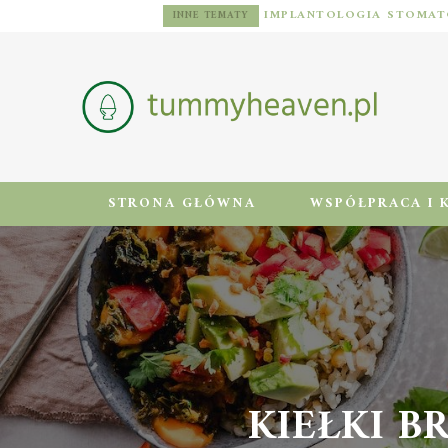
DIETA DLA MĘŻCZYZN Z NADWAGĄ: ZASADY, JADŁOSPIS I AKTYWNOŚĆ FIZYCZNA
INNE TEMATY
STRONA GŁÓWNA
WSPÓŁPRACA I 
KIEŁKI B