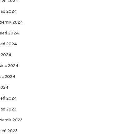
zień 2024
opad 2024
ziernik 2024
sień 2024
pień 2024
c 2024
wiec 2024
ec 2024
 2024
zeń 2024
opad 2023
ziernik 2023
cień 2023