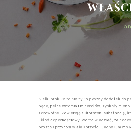
WŁAŚCI
ODŻ
Kiełki brokuła to nie tylko pyszny dodatek do 
pędy, pełne witamin i minerałów, zyskały mian
zdrowotne. Zawierają sulforafan, substancję, 
układ odpornościowy. Warto wiedzieć, że hodo
prosta i przynosi wiele korzyści. Jednak, mimo