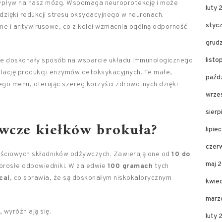
pływ na nasz mózg. Wspomaga neuroprotekcję i może
luty 
dzięki redukcji stresu oksydacyjnego w neuronach.
styc
e i antywirusowe, co z kolei wzmacnia ogólną odporność
grud
listo
e doskonały sposób na wsparcie układu immunologicznego
lację produkcji enzymów detoksykacyjnych. Te małe,
paźdz
ego menu, oferując szereg korzyści zdrowotnych dzięki
wrze
sierp
ywcze kiełków brokuła?
lipie
czer
ściowych składników odżywczych. Zawierają one od
10 do
maj 
dorosłe odpowiedniki. W zaledwie
100 gramach
tych
cal
, co sprawia, że są doskonałym niskokalorycznym
kwie
marz
 wyróżniają się:
luty 