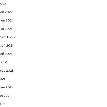
2022
zeń 2022
zień 2021
pad 2021
iernik 2021
sień 2021
ień 2021
c 2021
wiec 2021
2021
cień 2021
ec 2021
2021