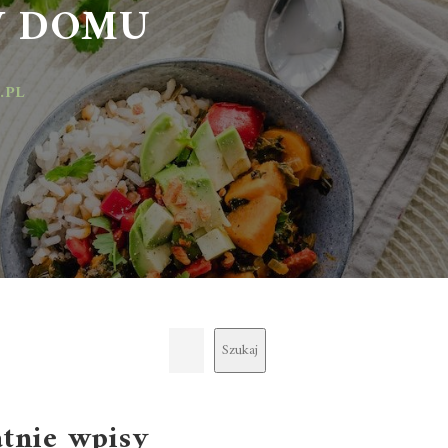
 DOMU
Szukaj
atnie wpisy