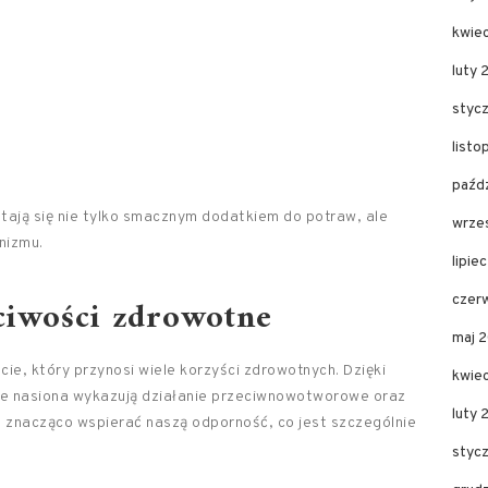
kwie
luty 
styc
list
paźd
tają się nie tylko smacznym dodatkiem do potraw, ale
wrze
nizmu.
lipie
ciwości zdrowotne
czer
maj 
ie, który przynosi wiele korzyści zdrowotnych. Dzięki
kwie
kie nasiona wykazują działanie przeciwnowotworowe oraz
luty
 znacząco wspierać naszą odporność, co jest szczególnie
styc