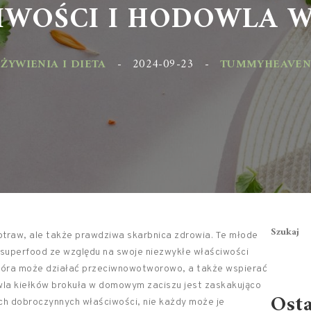
WOŚCI I HODOWLA W
YWIENIA I DIETA
-
2024-09-23
-
TUMMYHEAVEN.PL
Szukaj
potraw, ale także prawdziwa skarbnica zdrowia. Te młode
o superfood ze względu na swoje niezwykłe właściwości
która może działać przeciwnowotworowo, a także wspierać
wla kiełków brokuła w domowym zaciszu jest zaskakująco
Ost
 ich dobroczynnych właściwości, nie każdy może je