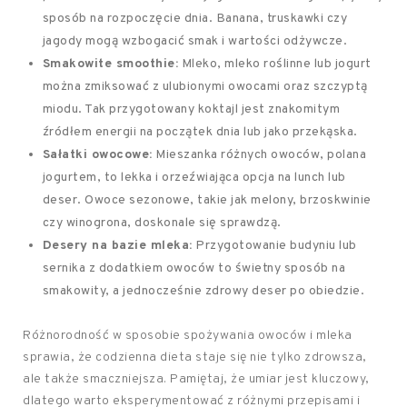
sposób na rozpoczęcie dnia. Banana, truskawki czy
jagody mogą wzbogacić smak i wartości odżywcze.
Smakowite smoothie:
Mleko, mleko roślinne lub jogurt
można zmiksować z ulubionymi owocami oraz szczyptą
miodu. Tak przygotowany koktajl jest znakomitym
źródłem energii na początek dnia lub jako przekąska.
Sałatki owocowe:
Mieszanka różnych owoców, polana
jogurtem, to lekka i orzeźwiająca opcja na lunch lub
deser. Owoce sezonowe, takie jak melony, brzoskwinie
czy winogrona, doskonale się sprawdzą.
Desery na bazie mleka:
Przygotowanie budyniu lub
sernika z dodatkiem owoców to świetny sposób na
smakowity, a jednocześnie zdrowy deser po obiedzie.
Różnorodność w sposobie spożywania owoców i mleka
sprawia, że codzienna dieta staje się nie tylko zdrowsza,
ale także smaczniejsza. Pamiętaj, że umiar jest kluczowy,
dlatego warto eksperymentować z różnymi przepisami i