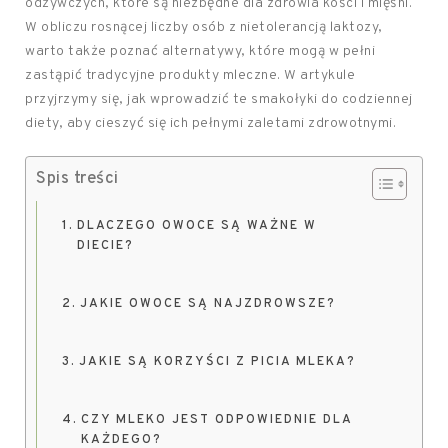
odżywczych, które są niezbędne dla zdrowia kości i mięśni.
W obliczu rosnącej liczby osób z nietolerancją laktozy,
warto także poznać alternatywy, które mogą w pełni
zastąpić tradycyjne produkty mleczne. W artykule
przyjrzymy się, jak wprowadzić te smakołyki do codziennej
diety, aby cieszyć się ich pełnymi zaletami zdrowotnymi.
Spis treści
DLACZEGO OWOCE SĄ WAŻNE W
DIECIE?
JAKIE OWOCE SĄ NAJZDROWSZE?
JAKIE SĄ KORZYŚCI Z PICIA MLEKA?
CZY MLEKO JEST ODPOWIEDNIE DLA
KAŻDEGO?