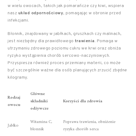
w wielu owocach, takich jak pomarańcze czy kiwi, wspiera
nasz
układ odpornościowy
, pomagając w obronie przed
infekcjami.
Błonnik, znajdowany w jabłkach, gruszkach czy malinach,
jest niezbędny dla prawidłowego
trawienia
. Pomaga w
utrzymaniu zdrowego poziomu cukru we krwi oraz obniża
ryzyko wystąpienia chorób sercowo-naczyniowych.
Przyspiesza również proces przemiany materii, co może
być szczególnie ważne dla osób planujących zrzucić zbędne
kilogramy.
Główne
Rodzaj
składniki
Korzyści dla zdrowia
owocu
odżywcze
Witamina C,
Poprawa trawienia, obniżenie
Jabłko
błonnik
ryzyka chorób serca