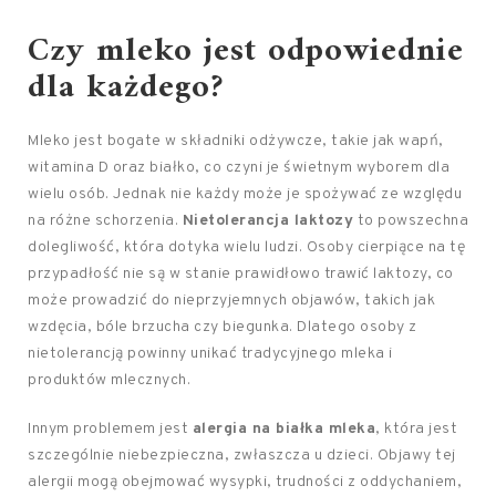
Czy mleko jest odpowiednie
dla każdego?
Mleko jest bogate w składniki odżywcze, takie jak wapń,
witamina D oraz białko, co czyni je świetnym wyborem dla
wielu osób. Jednak nie każdy może je spożywać ze względu
na różne schorzenia.
Nietolerancja laktozy
to powszechna
dolegliwość, która dotyka wielu ludzi. Osoby cierpiące na tę
przypadłość nie są w stanie prawidłowo trawić laktozy, co
może prowadzić do nieprzyjemnych objawów, takich jak
wzdęcia, bóle brzucha czy biegunka. Dlatego osoby z
nietolerancją powinny unikać tradycyjnego mleka i
produktów mlecznych.
Innym problemem jest
alergia na białka mleka
, która jest
szczególnie niebezpieczna, zwłaszcza u dzieci. Objawy tej
alergii mogą obejmować wysypki, trudności z oddychaniem,