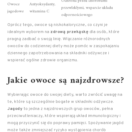
Ochrona przed chorobami
Owoce
Antyoksydanty,
przewlekłymi, wsparcie układu
jagodowe
witamina C
odpornościowego
Oprócz tego, owoce są niskokaloryczne, co czyni je
idealnym wyborem na
zdrową przekąskę
dla osób, które
pragną zadbać o swoją linię. Włączanie różnorodnych
owoców do codziennej diety może pomóc w zaspokajaniu
dziennego zapotrzebowania na składniki odżywcze i
wspierać ogólne zdrowie organizmu.
Jakie owoce są najzdrowsze?
Wybierając owoce do swojej diety, warto zwrócić uwagę na
te, które są szczególnie bogate w składniki odżywcze.
Jagody
to jedna z najzdrowszych grup owoców, pełna
przeciwutleniaczy, które wspierają układ immunologiczny i
mogą przyczynić się do poprawy pamięci. Spożywanie jagód
może także zmniejszać ryzyko wystąpienia chorób