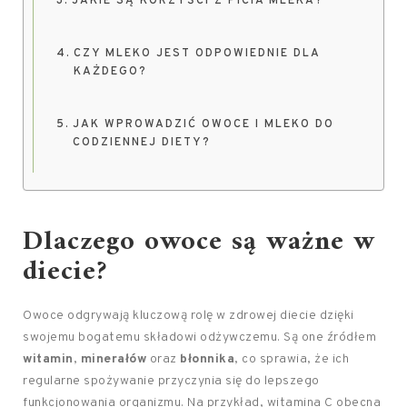
JAKIE SĄ KORZYŚCI Z PICIA MLEKA?
CZY MLEKO JEST ODPOWIEDNIE DLA
KAŻDEGO?
JAK WPROWADZIĆ OWOCE I MLEKO DO
CODZIENNEJ DIETY?
Dlaczego owoce są ważne w
diecie?
Owoce odgrywają kluczową rolę w zdrowej diecie dzięki
swojemu bogatemu składowi odżywczemu. Są one źródłem
witamin
,
minerałów
oraz
błonnika
, co sprawia, że ich
regularne spożywanie przyczynia się do lepszego
funkcjonowania organizmu. Na przykład, witamina C obecna