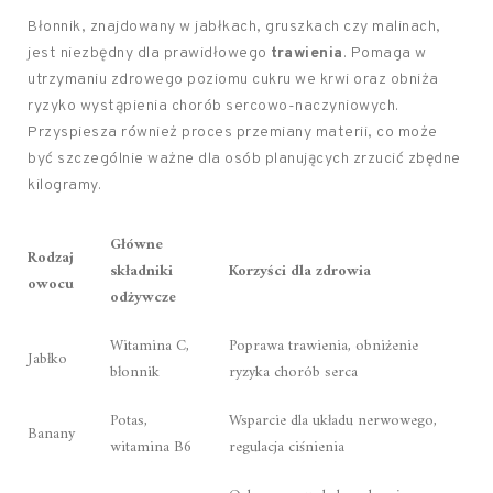
Błonnik, znajdowany w jabłkach, gruszkach czy malinach,
jest niezbędny dla prawidłowego
trawienia
. Pomaga w
utrzymaniu zdrowego poziomu cukru we krwi oraz obniża
ryzyko wystąpienia chorób sercowo-naczyniowych.
Przyspiesza również proces przemiany materii, co może
być szczególnie ważne dla osób planujących zrzucić zbędne
kilogramy.
Główne
Rodzaj
składniki
Korzyści dla zdrowia
owocu
odżywcze
Witamina C,
Poprawa trawienia, obniżenie
Jabłko
błonnik
ryzyka chorób serca
Potas,
Wsparcie dla układu nerwowego,
Banany
witamina B6
regulacja ciśnienia