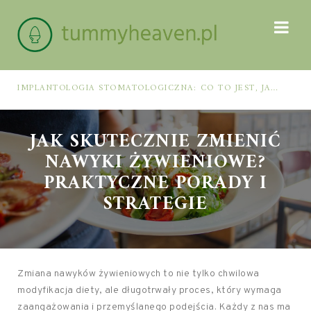
IMPLANTOLOGIA STOMATOLOGICZNA: CO TO JEST, JAK WYGLĄDA PROCES IMPLANTACJI I GOJENIA ORAZ DLA KOGO MA ZASTOSOWANIE
JAK SKUTECZNIE ZMIENIĆ
NAWYKI ŻYWIENIOWE?
PRAKTYCZNE PORADY I
STRATEGIE
Zmiana nawyków żywieniowych to nie tylko chwilowa
modyfikacja diety, ale długotrwały proces, który wymaga
zaangażowania i przemyślanego podejścia. Każdy z nas ma