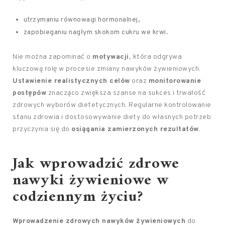
utrzymaniu równowagi hormonalnej,
zapobieganiu nagłym skokom cukru we krwi.
Nie można zapominać o
motywacji
, która odgrywa
kluczową rolę w procesie zmiany nawyków żywieniowych.
Ustawienie realistycznych celów
oraz
monitorowanie
postępów
znacząco zwiększa szanse na sukces i trwałość
zdrowych wyborów dietetycznych. Regularne kontrolowanie
stanu zdrowia i dostosowywanie diety do własnych potrzeb
przyczynia się do
osiągania zamierzonych rezultatów
.
Jak wprowadzić zdrowe
nawyki żywieniowe w
codziennym życiu?
Wprowadzenie zdrowych nawyków żywieniowych
do