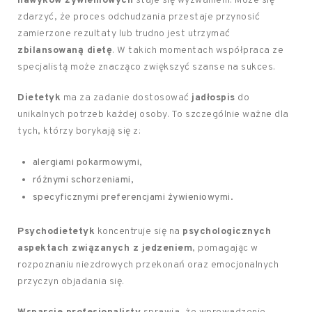
nawyków żywieniowych
staje się wyzwaniem. Może się
zdarzyć, że proces odchudzania przestaje przynosić
zamierzone rezultaty lub trudno jest utrzymać
zbilansowaną dietę
. W takich momentach współpraca ze
specjalistą może znacząco zwiększyć szanse na sukces.
Dietetyk
ma za zadanie dostosować
jadłospis
do
unikalnych potrzeb każdej osoby. To szczególnie ważne dla
tych, którzy borykają się z:
alergiami pokarmowymi,
różnymi schorzeniami,
specyficznymi preferencjami żywieniowymi.
Psychodietetyk
koncentruje się na
psychologicznych
aspektach związanych z jedzeniem
, pomagając w
rozpoznaniu niezdrowych przekonań oraz emocjonalnych
przyczyn objadania się.