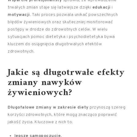
Wsparcie profesjonalisty
sprawia, że wprowadzenie
trwałych zmian staje się łatwiejsze dzięki
edukacji
i
motywacji
. Taki proces pozwala unikać powszechnych
błędów żywieniowych oraz skuteczniej monitorować
postępy w drodze do zdrowotnych celów. W wielu
sytuacjach pomoc dietetyka i psychodietetyka bywa
kluczem do osiągnięcia długotrwałych efektów
zdrowotnych.
Jakie są długotrwałe efekty
zmiany nawyków
żywieniowych?
Długofalowe zmiany w zakresie diety
przynoszą szereg
korzyści zdrowotnych, które mogą znacząco poprawić
jakość życia. Kluczowe z nich to:
lepsze samopoczucie,