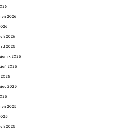
2026
cień 2026
2026
zeń 2026
opad 2025
ziernik 2025
sień 2025
c 2025
wiec 2025
2025
cień 2025
 2025
zeń 2025