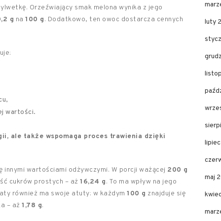
marz
ylwetkę. Orzeźwiający smak melona wynika z jego
,2 g
na
100 g
. Dodatkowo, ten owoc dostarcza cennych
luty 
styc
uje:
grud
listo
paźdz
u,
wrze
j wartości.
sierp
ii, ale także wspomaga proces trawienia dzięki
lipie
czer
ę innymi wartościami odżywczymi. W porcji ważącej
200 g
maj 
ść cukrów prostych – aż
16,24 g
. To ma wpływ na jego
ogaty również ma swoje atuty: w każdym
100 g
znajduje się
kwie
ka – aż
1,78 g
.
marz