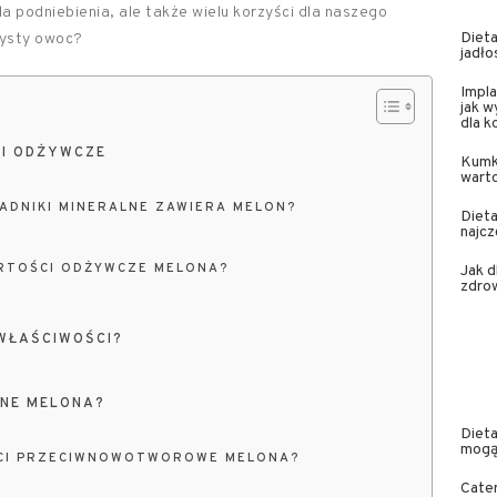
la podniebienia, ale także wielu korzyści dla naszego
Dieta
zysty owoc?
jadło
Impla
jak w
dla 
CI ODŻYWCZE
Kumk
wart
ŁADNIKI MINERALNE ZAWIERA MELON?
Dieta
najcz
ARTOŚCI ODŻYWCZE MELONA?
Jak 
zdrow
 WŁAŚCIWOŚCI?
TNE MELONA?
Dieta
mogą
ŚCI PRZECIWNOWOTWOROWE MELONA?
Cater