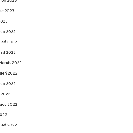
cień 2023
ec 2023
2023
zeń 2023
zień 2022
opad 2022
ziernik 2022
sień 2022
pień 2022
c 2022
wiec 2022
2022
cień 2022