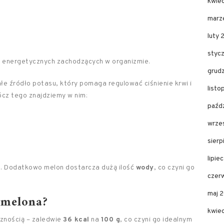
kwie
marz
luty 
styc
ch energetycznych zachodzących w organizmie.
grud
łe źródło potasu, który pomaga regulować ciśnienie krwi i
list
cz tego znajdziemy w nim:
paźd
wrze
sier
lipie
a. Dodatkowo melon dostarcza dużą ilość
wody
, co czyni go
czer
maj 
 melona?
kwie
cznością – zaledwie
36 kcal
na
100 g
, co czyni go idealnym