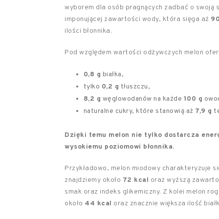
wyborem dla osób pragnących zadbać o swoją s
imponującej zawartości wody, która sięga aż
90
ilości błonnika.
Pod względem wartości odżywczych melon ofer
0,8 g
białka,
tylko
0,2 g
tłuszczu,
8,2 g
węglowodanów na każde
100 g
owoc
naturalne cukry, które stanowią aż
7,9 g
te
Dzięki temu melon nie tylko dostarcza energ
wysokiemu poziomowi błonnika.
Przykładowo, melon miodowy charakteryzuje si
znajdziemy około
72 kcal
oraz wyższą zawarto
smak oraz indeks glikemiczny. Z kolei melon r
około
44 kcal
oraz znacznie większa ilość biał