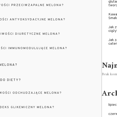
gluta
twor
WOŚCI PRZECIWZAPALNE MELONA?
Kawa 
Smak
WOŚCI ANTYOKSYDACYJNE MELONA?
Jak z
ciąży
CIWOŚCI DIURETYCZNE MELONA?
Jak 
cate
OŚCI IMMUNOMODULUJĄCE MELONA?
Naj
 MELONA?
Brak kome
DO DIETY?
Arc
IWOŚCI ODCHUDZAJĄCE MELONA?
lipie
NDEKS GLIKEMICZNY MELONA?
czer