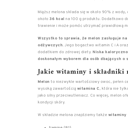
Miąższ melona składa się w około 90% z wody, 
około
36 kcal
na 100 g produktu. Dodatkowo 
trawienie i może pomóc utrzymać prawidłową ma
Wszystko to sprawia, że melon zasługuje n
odżywczych.
Jego bogactwo witamin C i A oraz
dodatkiem do zdrowej diety.
Niska kaloryczno
doskonałym wyborem dla osób dbających o 
Jakie witaminy i składniki
Melon
to niezwykle wartościowy owoc, pełen ce
wysoką zawartością
witamina C
, która nie ty
jako silny przeciwutleniacz. Co więcej, melon o
kondycji skóry.
W składzie melona znajdziemy także
witaminy 
tiaminę (B1),