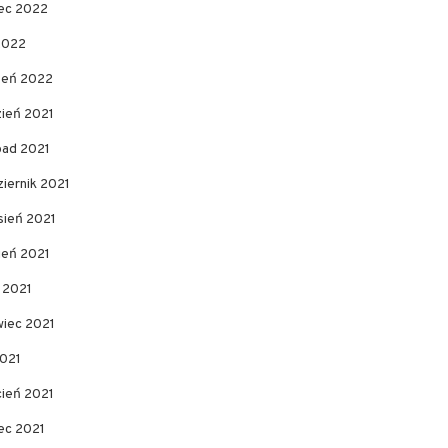
ec 2022
2022
zeń 2022
zień 2021
pad 2021
iernik 2021
sień 2021
ień 2021
c 2021
wiec 2021
2021
cień 2021
ec 2021