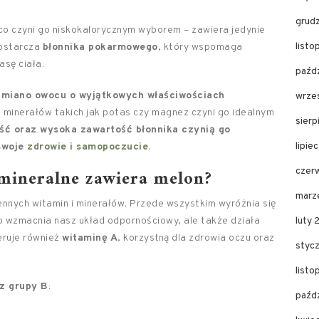
grud
co czyni go niskokalorycznym wyborem – zawiera jedynie
list
dostarcza
błonnika pokarmowego
, który wspomaga
sę ciała.
paźd
a miano owocu o wyjątkowych właściwościach
wrze
 minerałów takich jak potas czy magnez czyni go idealnym
sier
ść oraz wysoka zawartość błonnika czynią go
lipie
swoje
zdrowie i samopoczucie
.
 mineralne zawiera melon?
czer
marz
nnych witamin i minerałów. Przede wszystkim wyróżnia się
lko wzmacnia nasz układ odpornościowy, ale także działa
luty
feruje również
witaminę A
, korzystną dla zdrowia oczu oraz
styc
list
z grupy B
:
paźd