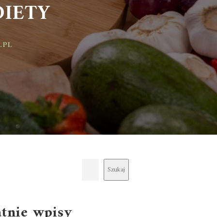
IETY
Szukaj
atnie wpisy