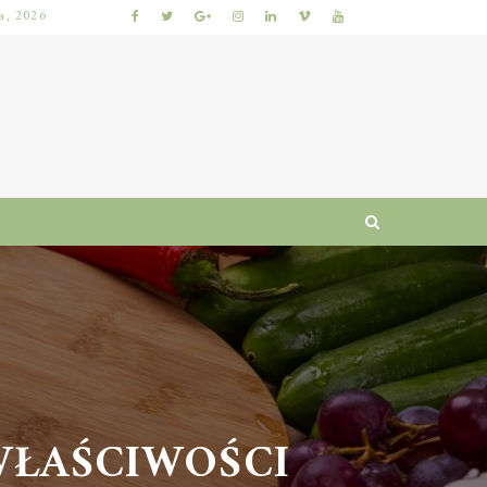
ia, 2026
DIETA ODCHUDZAJĄCA: ZASADY, JADŁOSPIS I NAJCZĘSTSZE BŁĘDY
ŁAŚCIWOŚCI