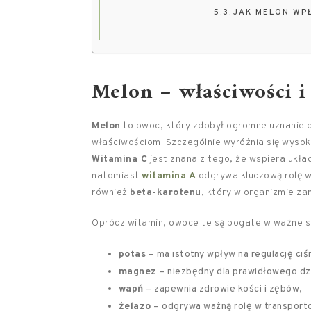
JAK MELON WP
Melon – właściwości i
Melon
to owoc, który zdobył ogromne uznanie
właściwościom. Szczególnie wyróżnia się wyso
Witamina C
jest znana z tego, że wspiera ukła
natomiast
witamina A
odgrywa kluczową rolę w
również
beta-karotenu
, który w organizmie za
Oprócz witamin, owoce te są bogate w ważne skł
potas
– ma istotny wpływ na regulację ciś
magnez
– niezbędny dla prawidłowego dzi
wapń
– zapewnia zdrowie kości i zębów,
żelazo
– odgrywa ważną rolę w transporto