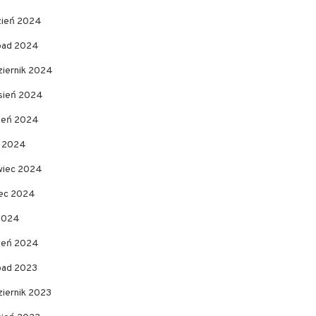
zień 2024
opad 2024
ziernik 2024
sień 2024
pień 2024
c 2024
wiec 2024
ec 2024
 2024
zeń 2024
opad 2023
ziernik 2023