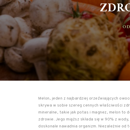
ZDRO
ODŻ
Melon, jeden z najbardziej orzeźwiających owo
skrywa w sobie szereg cennych właściwości zdro
mineralne, takie jak potas i magnez, melon to 
zdrowie. Jego miąższ składa się w 90% z wody, 
doskonale nawadnia organizm. Niezależnie od t