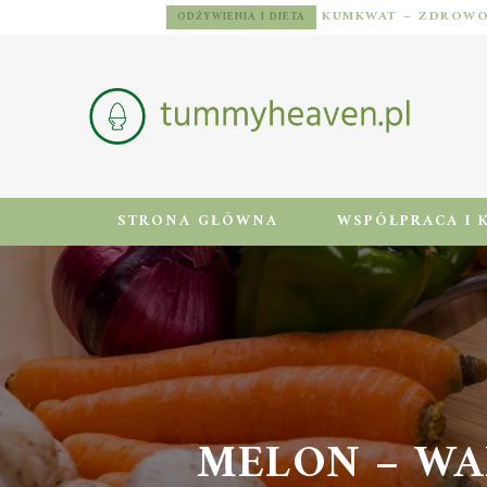
ODŻYWIENIA I DIETA
STRONA GŁÓWNA
WSPÓŁPRACA I 
MELON – WA