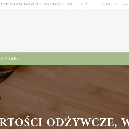
KUMKWAT – ZDROWOTNE WŁAŚCIWOŚCI I WARTOŚCI ODŻYWCZE CYTRUSÓW
piątek, 7 sierpn
ODŻYWIENIA I DIETA
KONTAKT
RTOŚCI ODŻYWCZE, W