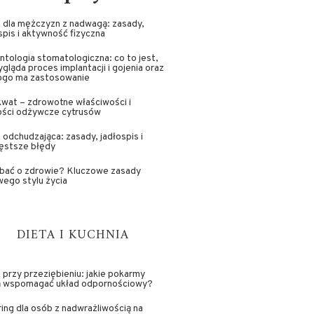
 dla mężczyzn z nadwagą: zasady,
spis i aktywność fizyczna
ntologia stomatologiczna: co to jest,
ygląda proces implantacji i gojenia oraz
kogo ma zastosowanie
wat – zdrowotne właściwości i
ości odżywcze cytrusów
 odchudzająca: zasady, jadłospis i
ęstsze błędy
dbać o zdrowie? Kluczowe zasady
ego stylu życia
DIETA I KUCHNIA
 przy przeziębieniu: jakie pokarmy
 wspomagać układ odpornościowy?
ing dla osób z nadwrażliwością na