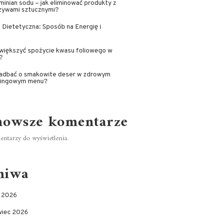
minian sodu – jak eliminować produkty z
zywami sztucznymi?
Dietetyczna: Sposób na Energię i
większyć spożycie kwasu foliowego w
?
zadbać o smakowite deser w zdrowym
ringowym menu?
nowsze komentarze
ntarzy do wyświetlenia.
hiwa
c 2026
wiec 2026