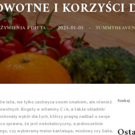
WOTNE I KORZYŚCI D
YWIENIA I DIETA
-
2025-01-05
-
TUMMYHEAVEN.PL
Szukaj
ców lata, nie tylko zachwyca swoim smakiem, ale również
wotnych. Bogaty w witaminy C i A, a także składniki
doskonały wybór dla tych, którzy pragną zadbać o swoje
co sprawia, że jest niskokaloryczny, a jednocześnie
Ost
ego, czy wybieramy melon kantalupa, miodowy czy Galia,