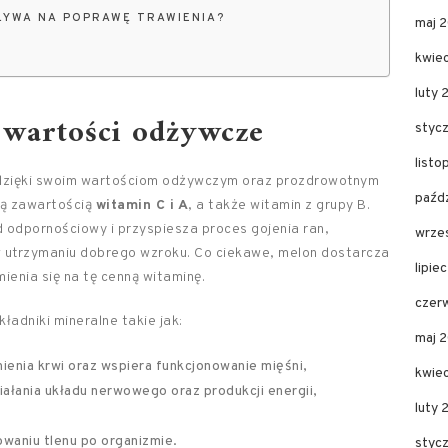
ŁYWA NA POPRAWĘ TRAWIENIA?
maj 
kwie
luty 
 wartości odżywcze
styc
list
 dzięki swoim wartościom odżywczym oraz prozdrowotnym
paźd
ką zawartością
witamin C i A
, a także witamin z grupy B.
d odpornościowy i przyspiesza proces gojenia ran,
wrze
 utrzymaniu dobrego wzroku. Co ciekawe, melon dostarcza
lipie
mienia się na tę cenną witaminę.
czer
adniki mineralne takie jak:
maj 
nienia krwi oraz wspiera funkcjonowanie mięśni,
kwie
ałania układu nerwowego oraz produkcji energii,
luty
waniu tlenu po organizmie.
styc