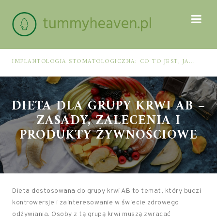
IMPLANTOLOGIA STOMATOLOGICZNA: CO TO JEST, JAK WYGLĄDA PROCES IMPLANTACJI I GOJENIA ORAZ DLA KOGO MA ZASTOSOWANIE
DIETA DLA GRUPY KRWI AB –
ZASADY, ZALECENIA I
PRODUKTY ŻYWNOŚCIOWE
Dieta dostosowana do grupy krwi AB to temat, który budzi
kontrowersje i zainteresowanie w świecie zdrowego
odżywiania. Osoby z tą grupą krwi muszą zwracać