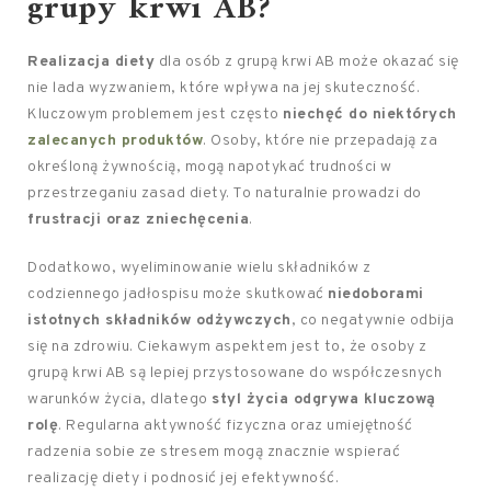
grupy krwi AB?
Realizacja diety
dla osób z grupą krwi AB może okazać się
nie lada wyzwaniem, które wpływa na jej skuteczność.
Kluczowym problemem jest często
niechęć do niektórych
zalecanych produktów
. Osoby, które nie przepadają za
określoną żywnością, mogą napotykać trudności w
przestrzeganiu zasad diety. To naturalnie prowadzi do
frustracji oraz zniechęcenia
.
Dodatkowo, wyeliminowanie wielu składników z
codziennego jadłospisu może skutkować
niedoborami
istotnych składników odżywczych
, co negatywnie odbija
się na zdrowiu. Ciekawym aspektem jest to, że osoby z
grupą krwi AB są lepiej przystosowane do współczesnych
warunków życia, dlatego
styl życia odgrywa kluczową
rolę
. Regularna aktywność fizyczna oraz umiejętność
radzenia sobie ze stresem mogą znacznie wspierać
realizację diety i podnosić jej efektywność.