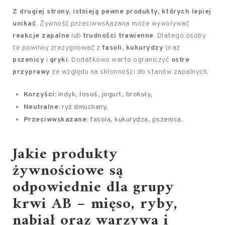
Z drugiej strony, istnieją pewne produkty, których lepiej
unikać.
Żywność przeciwwskazana może wywoływać
reakcje zapalne
lub
trudności trawienne
. Dlatego osoby
te powinny zrezygnować z
fasoli
,
kukurydzy
oraz
pszenicy
i
gryki
. Dodatkowo warto ograniczyć
ostre
przyprawy
ze względu na skłonności do stanów zapalnych.
Korzyści:
indyk, łosoś, jogurt, brokuły,
Neutralne:
ryż dmuchany,
Przeciwwskazane:
fasola, kukurydza, pszenica.
Jakie produkty
żywnościowe są
odpowiednie dla grupy
krwi AB – mięso, ryby,
nabiał oraz warzywa i