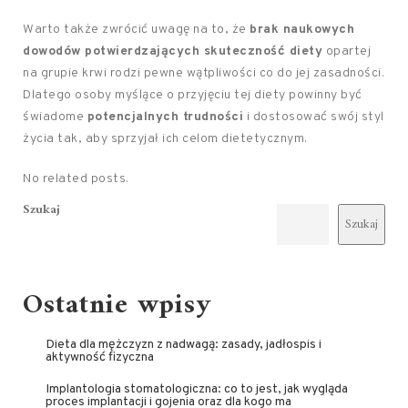
Warto także zwrócić uwagę na to, że
brak naukowych
dowodów potwierdzających skuteczność diety
opartej
na grupie krwi rodzi pewne wątpliwości co do jej zasadności.
Dlatego osoby myślące o przyjęciu tej diety powinny być
świadome
potencjalnych trudności
i dostosować swój styl
życia tak, aby sprzyjał ich celom dietetycznym.
No related posts.
Szukaj
Szukaj
Ostatnie wpisy
Dieta dla mężczyzn z nadwagą: zasady, jadłospis i
aktywność fizyczna
Implantologia stomatologiczna: co to jest, jak wygląda
proces implantacji i gojenia oraz dla kogo ma