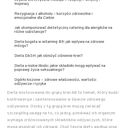
Inspiracj
Rezygnacja z alkoholu – korzyści zdrowotne i
emocjonalne dla Ciebie
Jak skomponować dietetyczny catering dla alergików na
różne substancje?
Dieta bogata w witaminę B9: jak wpływa na zdrowie
mózgu?
Dieta DASH: jak obniżyć ciśnienie krwi?
Dieta a niskie libido: jakie składniki mogą wpływać na
poprawę życia seksualnego?
Ogórki kiszone – zdrowe właściwości, wartości
odżywcze i ryzyka
Dieta dostosowana do grupy krwi AB to temat, który budzi
kontrowersje i zainteresowanie w świecie zdrowego
odżywiania. Osoby z tą grupą krwi muszą zwracać
szczególną uwagę na to, co jedzą, ponieważ ich organizm
wymaga zróżnicowanych składników odżywczych, które
mogą wspierać ich zdrowie. Choć teoria diety według grup