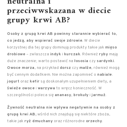
neutralna i
przeciwwskazana w diecie
grupy krwi AB?
Osoby z grupą krwi AB powinny starannie wybierać to,
co jedzą, aby wspierać swoje zdrowie.
W diecie
korzystnej dla tej grupy dominują produkty takie jak
mięso
drobiowe
– zwłaszcza
indyk
i
kurczak
. Również
ryby
mają
duże znaczenie; warto postawić na
łososia
czy
sardynki
.
Owoce morza
, na przykład
dorsz
czy
małże
, również mogą
być cennym dodatkiem. Nie można zapomnieć o
nabiale
:
jogurt
oraz
kefir
są doskonałym uzupełnieniem diety, a
świeże owoce
i
warzywa
to wręcz konieczność. W
szczególności poleca się
ananasy
,
brokuły
i
jarmuż
.
Żywność neutralna nie wpływa negatywnie na osoby z
grupą krwi AB;
wśród nich znajdują się niektóre zboża,
takie jak
ryż dmuchany
oraz różnorodne
orzechy
.