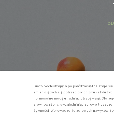
ODŻ
Dieta odchudzająca po pięćdziesiątce staje si
zmieniających się potrzeb organizmu i stylu życ
hormonalne mogą utrudniać utratę wagi. Dlateg
zrównoważony, uwzględniając zdrowe tłuszcze, 
żywności. Wprowadzenie zdrowych nawyków żywi