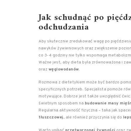
Jak schudnąć po pięćd
odchudzania
Aby skutecznie zredukować wagę po pięćdziesi
nawyków żywieniowych oraz zwiększenie poziom
co 3-4 godziny nie tylko wspomaga metabolizm
Ważne jest, aby dieta była zrównoważona i zaw
oraz
węglowodanów
.
Rozmowa z dietetykiem może być bardzo pomoc
specyficznych potrzeb. Specjalista pomoże rów
motywujące. Dobrze jest także uwzględnić ćwi
świetnym sposobem na
budowanie masy mięś
Regularna aktywność fizyczna – taka jak spacer
tłuszczowej
, ale również przyczynia się do
lep
Warto unikać
przetworzonej żywności
oraz z