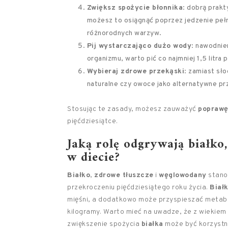
Zwiększ spożycie błonnika
: dobrą prak
możesz to osiągnąć poprzez jedzenie peł
różnorodnych warzyw.
Pij wystarczająco dużo wody
: nawodnie
organizmu, warto pić co najmniej 1,5 litra 
Wybieraj zdrowe przekąski
: zamiast sł
naturalne czy owoce jako alternatywne pr
Stosując te zasady, możesz zauważyć
poprawę
pięćdziesiątce.
Jaką rolę odgrywają białko
w diecie?
Białko
,
zdrowe tłuszcze
i
węglowodany
stano
przekroczeniu pięćdziesiątego roku życia.
Biał
mięśni, a dodatkowo może przyspieszać metabol
kilogramy. Warto mieć na uwadze, że z wiekiem
zwiększenie spożycia
białka
może być korzystn