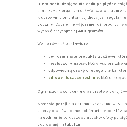
Dieta odchudzająca dla osób po pięćdziesią
etapie życia organizm doświadcza wielu zmian,
Kluczowym elementem tej diety jest
regularne
godziny
. Codzienne włączenie różnorodnych war
wynosić przynajmniej
400 gramów
.
Warto również postawić na:
pełnoziarniste produkty zbożowe
, któr
niesłodzony nabiał
, który wspiera zdrow
odpowiednią dawkę
chudego białka
, któ
zdrowe tłuszcze roślinne
, które mają p
Ograniczenie soli, cukru oraz przetworzonej ży
Kontrola porcji
ma ogromne znaczenie w tym pr
talerzy oraz świadome dobieranie produktów 
nawodnienie
to kluczowe aspekty diety po pię
poprawiają metabolizm.