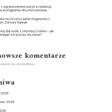
 z ograniczeniem puryn a redukcja
ka wystąpienia dny moczanowej
ata na Oczyszczanie Organizmu z
yn: Zdrowy Nawyk
ing dla osób z chorobą Crohna – jak
magać ich proces leczenia?
nowsze komentarze
ntarzy do wyświetlenia.
hiwa
c 2026
wiec 2026
2026