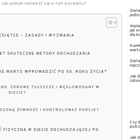
 Jak jednak odnaleźć się w tym wyzwaniu?
Dieta
jadło
Impla
jak w
dla 
ESIĄTCE – ZASADY I WYZWANIA
Kumk
wart
CE? SKUTECZNE METODY ODCHUDZANIA
Dieta
najcz
WE WARTO WPROWADZIĆ PO 50. ROKU ŻYCIA?
Jak 
zdrow
ŁKO, ZDROWE TŁUSZCZE I WĘGLOWODANY W
DIECIE?
RZONĄ ŻYWNOŚĆ I KONTROLOWAĆ PORCJE?
Czy 
potr
 FIZYCZNA W DIECIE ODCHUDZAJĄCEJ PO
Jak z