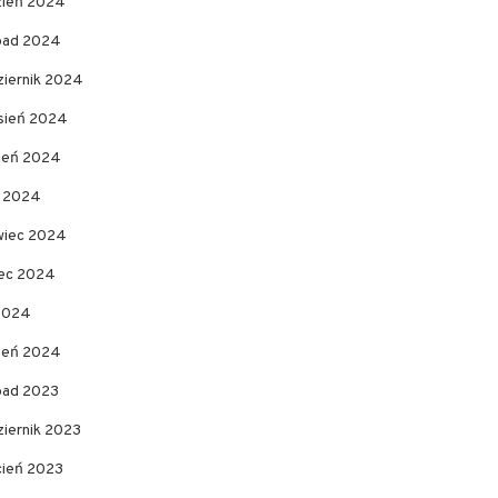
zień 2024
opad 2024
ziernik 2024
sień 2024
pień 2024
c 2024
wiec 2024
ec 2024
 2024
zeń 2024
opad 2023
ziernik 2023
cień 2023