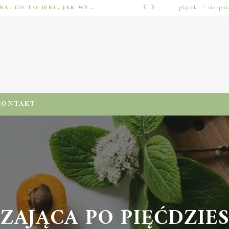
IMPLANTOLOGIA STOMATOLOGICZNA: CO TO JEST, JAK WYGLĄDA PROCES IMPLANTACJI I GOJENIA ORAZ DLA KOGO MA ZASTOSOWANIE
piątek, 7 sierpn
ODŻYWIENIA I DIETA
KONTAKT
AJĄCA PO PIĘĆDZIESI