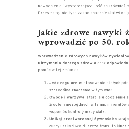
nawodnienie i wystarczająca ilość snu również
Przestrzeganie tych zasad znacznie ułatwi osi
Jakie zdrowe nawyki 
wprowadzić po 50. rok
Wprowadzenie zdrowych nawyków żywienio
utrzymania dobrego zdrowia
oraz
odpowiedni
pomóc w tej zmianie:
Jedz regularnie
: stosowanie stałych pó
szczególne znaczenie w tym wieku.
Owoce i warzywa
: staraj się codzienni
źródłem niezbędnych witamin, minerałów o
wspomóc kontrolę masy ciała.
Unikaj przetworzonej żywności
: staraj
cukry i szkodliwe tłuszcze trans, to kluc