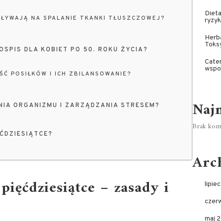
Dieta
ŁYWAJĄ NA SPALANIE TKANKI TŁUSZCZOWEJ?
ryzy
Herb
Toks
OSPIS DLA KOBIET PO 50. ROKU ŻYCIA?
Cater
wspo
Ć POSIŁKÓW I ICH ZBILANSOWANIE?
Naj
NIA ORGANIZMU I ZARZĄDZANIA STRESEM?
Brak kome
ĘĆDZIESIĄTCE?
Arc
pięćdziesiątce – zasady i
lipie
czer
maj 