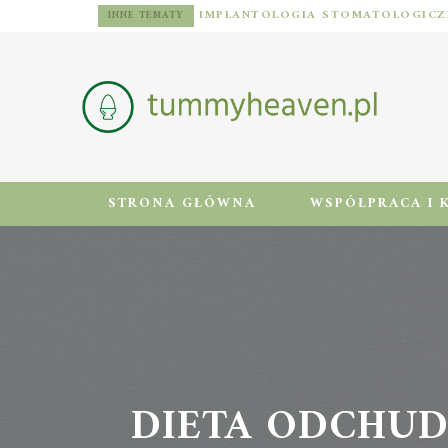
DIETA DLA MĘŻCZYZN Z NADWAGĄ: ZASADY, JADŁOSPIS I AKTYWNOŚĆ FIZYCZNA
INNE TEMATY
STRONA GŁÓWNA
WSPÓŁPRACA I 
DIETA ODCHUDZ