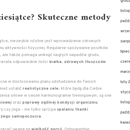
grud
list
ziesiątce? Skuteczne metody
paźd
wrze
ątce, niezwykle istotne jest wprowadzenie zdrowych
sier
u aktywności fizycznej. Regularne spożywanie posiłków
lipie
, ale także pomaga uniknąć nagłych napadów głodu.
czer
ierała odpowiednie ilości
białka
,
zdrowych tłuszczów
marz
na w dostosowaniu planu odchudzania do Twoich
luty
nież ustalić
realistyczne cele
, które będą dla Ciebie
styc
czenia siłowe w swoim harmonogramie treningowym; są one
list
niowej
oraz
poprawę ogólnej kondycji organizmu
.
y czy joga – nie tylko sprzyja
spalaniu tkanki
paźd
szego samopoczucia
.
kwie
wracać uwagę na
wielkość porcji
. Odpowiednie