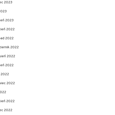
ec 2023
2023
zeń 2023
zień 2022
opad 2022
ziernik 2022
sień 2022
pień 2022
c 2022
wiec 2022
2022
cień 2022
ec 2022