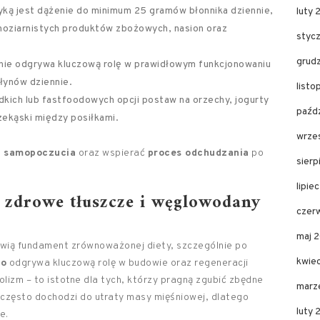
tyką jest dążenie do minimum 25 gramów błonnika dziennie,
luty 
noziarnistych produktów zbożowych, nasion oraz
styc
grud
nie odgrywa kluczową rolę w prawidłowym funkcjonowaniu
płynów dziennie.
listo
odkich lub fastfoodowych opcji postaw na orzechy, jogurty
paźdz
zekąski między posiłkami.
wrze
 samopoczucia
oraz wspierać
proces odchudzania
po
sierp
lipie
, zdrowe tłuszcze i węglowodany
czer
maj 
wią fundament zrównoważonej diety, szczególnie po
kwie
ko
odgrywa kluczową rolę w budowie oraz regeneracji
izm – to istotne dla tych, którzy pragną zgubić zbędne
marz
 często dochodzi do utraty masy mięśniowej, dlatego
luty 
e.