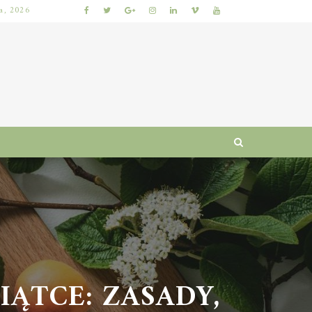
ia, 2026
KUMKWAT – ZDROWOTNE WŁAŚCIWOŚCI I WARTOŚCI ODŻYWCZE CYTRUSÓW
ĄTCE: ZASADY,