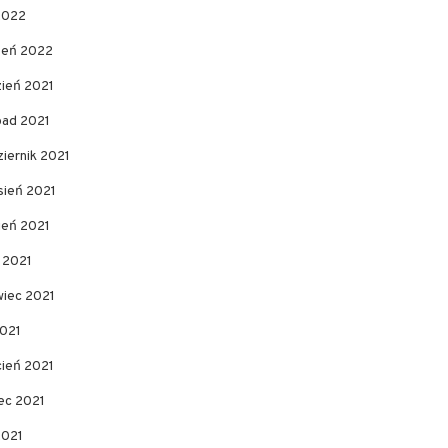
2022
zeń 2022
zień 2021
pad 2021
iernik 2021
sień 2021
ień 2021
c 2021
wiec 2021
2021
cień 2021
ec 2021
2021