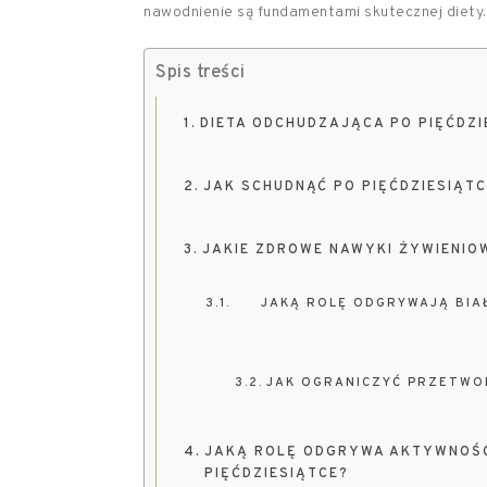
nawodnienie są fundamentami skutecznej diety.
Spis treści
DIETA ODCHUDZAJĄCA PO PIĘĆDZI
JAK SCHUDNĄĆ PO PIĘĆDZIESIĄT
JAKIE ZDROWE NAWYKI ŻYWIENIO
JAKĄ ROLĘ ODGRYWAJĄ BIA
JAK OGRANICZYĆ PRZETWO
JAKĄ ROLĘ ODGRYWA AKTYWNOŚĆ
PIĘĆDZIESIĄTCE?