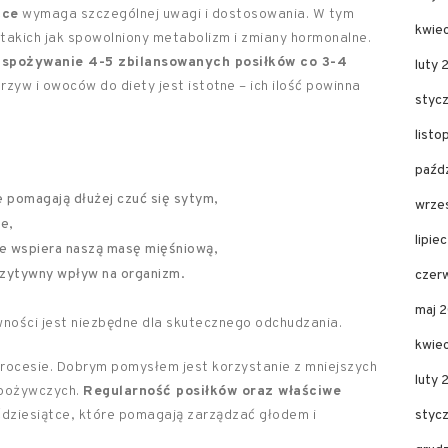
tce
wymaga szczególnej uwagi i dostosowania. W tym
kwie
 takich jak spowolniony metabolizm i zmiany hormonalne.
 spożywanie 4-5 zbilansowanych posiłków co 3-4
luty 
zyw i owoców do diety jest istotne – ich ilość powinna
styc
list
paźd
e pomagają dłużej czuć się sytym,
wrze
ie,
lipie
re wspiera naszą masę mięśniową,
ozytywny wpływ na organizm.
czer
maj 
wności jest niezbędne dla skutecznego odchudzania.
kwie
ocesie. Dobrym pomysłem jest korzystanie z mniejszych
luty
spożywczych.
Regularność posiłków oraz właściwe
ćdziesiątce, które pomagają zarządzać głodem i
styc