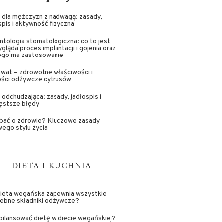
 dla mężczyzn z nadwagą: zasady,
spis i aktywność fizyczna
ntologia stomatologiczna: co to jest,
ygląda proces implantacji i gojenia oraz
kogo ma zastosowanie
wat – zdrowotne właściwości i
ości odżywcze cytrusów
 odchudzająca: zasady, jadłospis i
ęstsze błędy
dbać o zdrowie? Kluczowe zasady
ego stylu życia
DIETA I KUCHNIA
dieta wegańska zapewnia wszystkie
zebne składniki odżywcze?
bilansować dietę w diecie wegańskiej?