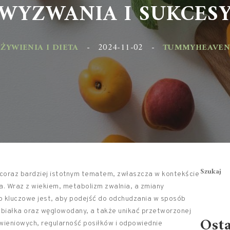
WYZWANIA I SUKCESY
YWIENIA I DIETA
-
2024-11-02
-
TUMMYHEAVEN.PL
Szukaj
ę coraz bardziej istotnym tematem, zwłaszcza w kontekście
ia. Wraz z wiekiem, metabolizm zwalnia, a zmiany
o kluczowe jest, aby podejść do odchudzania w sposób
białka oraz węglowodany, a także unikać przetworzonej
Ost
eniowych, regularność posiłków i odpowiednie