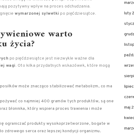
marz
 mają pozytywny wpływ na proces odchudzania.
luty 
ągnięcie
wymarzonej sylwetki
po pięćdziesiątce.
styc
żywieniowe warto
grud
u życia?
list
paźd
wych
po pięćdziesiątce jest niezwykle ważne dla
ej wagi
. Oto kilka przydatnych wskazówek, które mogą
wrze
sier
r posiłków może znacząco stabilizować metabolizm, co ma
lipie
czer
e spożywać co najmniej 400 gramów tych produktów, są one
maj 
raz błonnika, który wspiera proces trawienia i może
kwie
 się ograniczać produkty wysokoprzetworzone, bogate w
marz
z do zdrowego serca oraz lepszej kondycji organizmu.