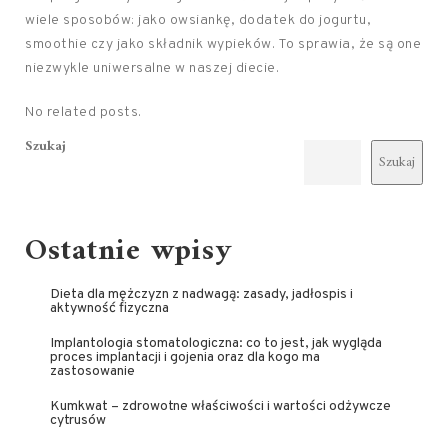
wiele sposobów: jako owsiankę, dodatek do jogurtu,
smoothie czy jako składnik wypieków. To sprawia, że są one
niezwykle uniwersalne w naszej diecie.
No related posts.
Szukaj
Szukaj
Ostatnie wpisy
Dieta dla mężczyzn z nadwagą: zasady, jadłospis i
aktywność fizyczna
Implantologia stomatologiczna: co to jest, jak wygląda
proces implantacji i gojenia oraz dla kogo ma
zastosowanie
Kumkwat – zdrowotne właściwości i wartości odżywcze
cytrusów