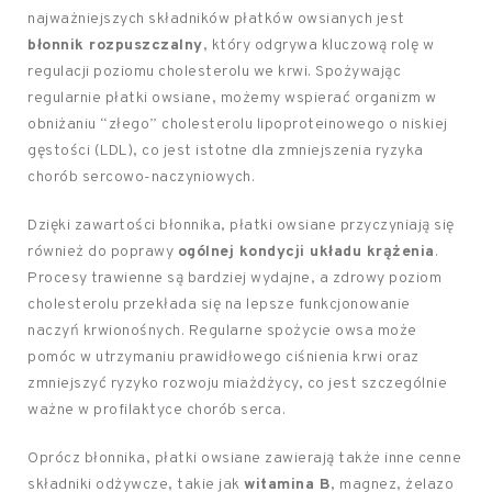
najważniejszych składników płatków owsianych jest
błonnik rozpuszczalny
, który odgrywa kluczową rolę w
regulacji poziomu cholesterolu we krwi. Spożywając
regularnie płatki owsiane, możemy wspierać organizm w
obniżaniu “złego” cholesterolu lipoproteinowego o niskiej
gęstości (LDL), co jest istotne dla zmniejszenia ryzyka
chorób sercowo-naczyniowych.
Dzięki zawartości błonnika, płatki owsiane przyczyniają się
również do poprawy
ogólnej kondycji układu krążenia
.
Procesy trawienne są bardziej wydajne, a zdrowy poziom
cholesterolu przekłada się na lepsze funkcjonowanie
naczyń krwionośnych. Regularne spożycie owsa może
pomóc w utrzymaniu prawidłowego ciśnienia krwi oraz
zmniejszyć ryzyko rozwoju miażdżycy, co jest szczególnie
ważne w profilaktyce chorób serca.
Oprócz błonnika, płatki owsiane zawierają także inne cenne
składniki odżywcze, takie jak
witamina B
, magnez, żelazo