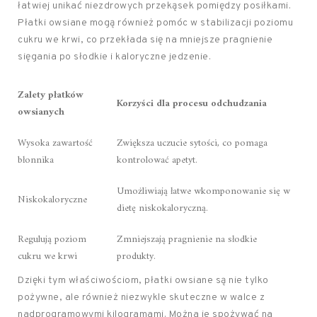
łatwiej unikać niezdrowych przekąsek pomiędzy posiłkami.
Płatki owsiane mogą również pomóc w stabilizacji poziomu
cukru we krwi, co przekłada się na mniejsze pragnienie
sięgania po słodkie i kaloryczne jedzenie.
Zalety płatków
Korzyści dla procesu odchudzania
owsianych
Wysoka zawartość
Zwiększa uczucie sytości, co pomaga
błonnika
kontrolować apetyt.
Umożliwiają łatwe wkomponowanie się w
Niskokaloryczne
dietę niskokaloryczną.
Regulują poziom
Zmniejszają pragnienie na słodkie
cukru we krwi
produkty.
Dzięki tym właściwościom, płatki owsiane są nie tylko
pożywne, ale również niezwykle skuteczne w walce z
nadprogramowymi kilogramami. Można je spożywać na