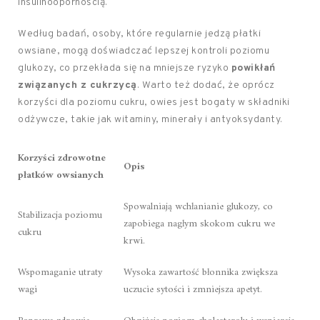
insulinoopornością.
Według badań, osoby, które regularnie jedzą płatki
owsiane, mogą doświadczać lepszej kontroli poziomu
glukozy, co przekłada się na mniejsze ryzyko
powikłań
związanych z cukrzycą
. Warto też dodać, że oprócz
korzyści dla poziomu cukru, owies jest bogaty w składniki
odżywcze, takie jak witaminy, minerały i antyoksydanty.
Korzyści zdrowotne
Opis
płatków owsianych
Spowalniają wchłanianie glukozy, co
Stabilizacja poziomu
zapobiega nagłym skokom cukru we
cukru
krwi.
Wspomaganie utraty
Wysoka zawartość błonnika zwiększa
wagi
uczucie sytości i zmniejsza apetyt.