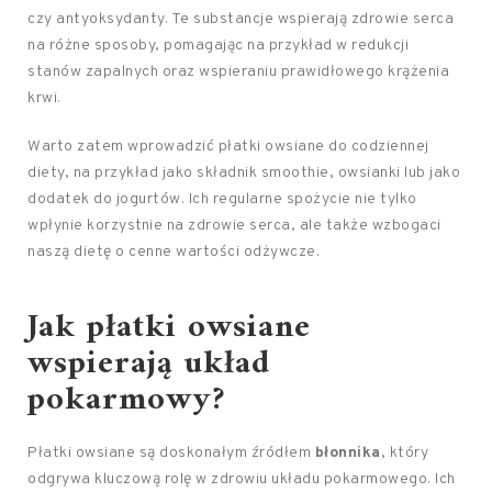
czy antyoksydanty. Te substancje wspierają zdrowie serca
na różne sposoby, pomagając na przykład w redukcji
stanów zapalnych oraz wspieraniu prawidłowego krążenia
krwi.
Warto zatem wprowadzić płatki owsiane do codziennej
diety, na przykład jako składnik smoothie, owsianki lub jako
dodatek do jogurtów. Ich regularne spożycie nie tylko
wpłynie korzystnie na zdrowie serca, ale także wzbogaci
naszą dietę o cenne wartości odżywcze.
Jak płatki owsiane
wspierają układ
pokarmowy?
Płatki owsiane są doskonałym źródłem
błonnika
, który
odgrywa kluczową rolę w zdrowiu układu pokarmowego. Ich