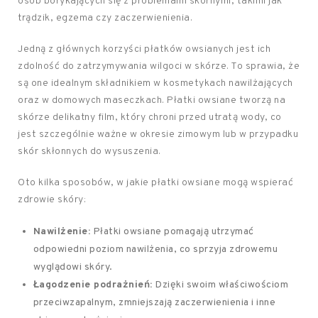
osób borykających się z problemami skórnymi, takimi jak
trądzik, egzema czy zaczerwienienia.
Jedną z głównych korzyści płatków owsianych jest ich
zdolność do zatrzymywania wilgoci w skórze. To sprawia, że
są one idealnym składnikiem w kosmetykach nawilżających
oraz w domowych maseczkach. Płatki owsiane tworzą na
skórze delikatny film, który chroni przed utratą wody, co
jest szczególnie ważne w okresie zimowym lub w przypadku
skór skłonnych do wysuszenia.
Oto kilka sposobów, w jakie płatki owsiane mogą wspierać
zdrowie skóry:
Nawilżenie:
Płatki owsiane pomagają utrzymać
odpowiedni poziom nawilżenia, co sprzyja zdrowemu
wyglądowi skóry.
Łagodzenie podrażnień:
Dzięki swoim właściwościom
przeciwzapalnym, zmniejszają zaczerwienienia i inne