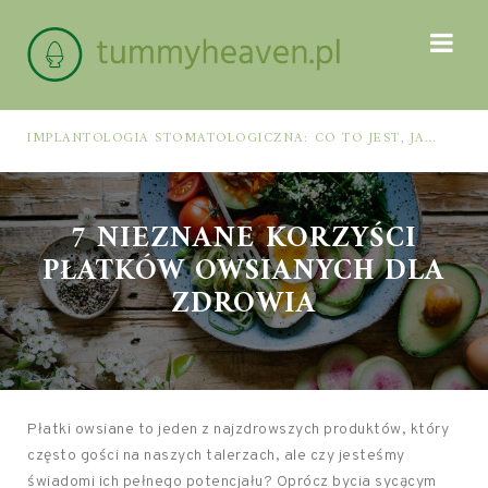
IMPLANTOLOGIA STOMATOLOGICZNA: CO TO JEST, JAK WYGLĄDA PROCES IMPLANTACJI I GOJENIA ORAZ DLA KOGO MA ZASTOSOWANIE
7 NIEZNANE KORZYŚCI
PŁATKÓW OWSIANYCH DLA
ZDROWIA
Płatki owsiane to jeden z najzdrowszych produktów, który
często gości na naszych talerzach, ale czy jesteśmy
świadomi ich pełnego potencjału? Oprócz bycia sycącym