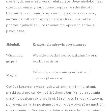
owsianych, ma właściwości relaksujące. Jego niedobór jest
często powiązany z uczuciem zmęczenia i drażliwości.
Utrzymując odpowiedni poziom magnezu w organizmie,
można nie tylko zmniejszyć oznaki stresu, ale także
poprawić jakość snu, co również ma wpływ na zdrowie
psychiczne.
Składnik
Korzyści dla zdrowia psychicznego
Witaminy z
Wsparcie produkcji neuroprzekaźników oraz
grupy B
regulacja nastroju
Relaksacja, zmniejszenie uczucia stresu i
Magnez
poprawa jakości snu
Oprócz korzyści związanych z witaminami i minerałami,
płatki owsiane są również źródłem błonnika, co zapewnia
stabilny poziom cukru we krwi. Stabilność ta jest kluczowa,
ponieważ wahania poziomu cukru mogą wpływać na nastrój i
poziom energii. Spożywanie śniadania opartego na owies