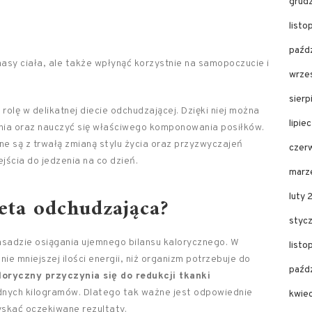
grud
list
paźd
asy ciała, ale także wpłynąć korzystnie na samopoczucie i
wrze
sier
rolę w delikatnej diecie odchudzającej. Dzięki niej można
lipie
enia oraz nauczyć się właściwego komponowania posiłków.
ne są z trwałą zmianą stylu życia oraz przyzwyczajeń
czer
ścia do jedzenia na co dzień.
marz
ieta odchudzająca?
luty
styc
asadzie osiągania ujemnego bilansu kalorycznego. W
list
e mniejszej ilości energii, niż organizm potrzebuje do
paźd
loryczny przyczynia się do redukcji tkanki
nych kilogramów. Dlatego tak ważne jest odpowiednie
kwie
yskać oczekiwane rezultaty.