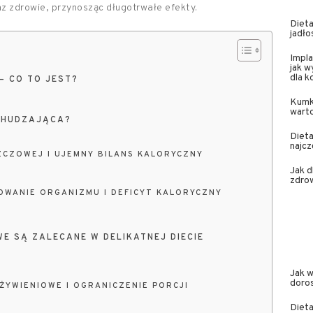
z zdrowie, przynosząc długotrwałe efekty.
Dieta
jadło
Impla
jak w
dla 
– CO TO JEST?
Kumk
wart
DCHUDZAJĄCA?
Dieta
najcz
ZCZOWEJ I UJEMNY BILANS KALORYCZNY
Jak 
zdrow
WANIE ORGANIZMU I DEFICYT KALORYCZNY
E SĄ ZALECANE W DELIKATNEJ DIECIE
Jak 
doro
ŻYWIENIOWE I OGRANICZENIE PORCJI
Dieta