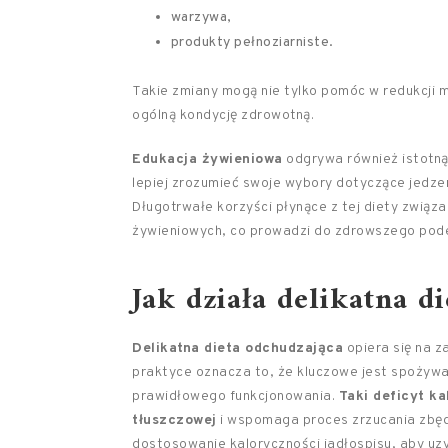
warzywa,
produkty pełnoziarniste.
Takie zmiany mogą nie tylko pomóc w redukcji m
ogólną kondycję zdrowotną.
Edukacja żywieniowa
odgrywa również istotną 
lepiej zrozumieć swoje wybory dotyczące jedz
Długotrwałe korzyści płynące z tej diety związa
żywieniowych, co prowadzi do zdrowszego podej
Jak działa delikatna d
Delikatna dieta odchudzająca
opiera się na z
praktyce oznacza to, że kluczowe jest spożywani
prawidłowego funkcjonowania.
Taki deficyt ka
tłuszczowej
i wspomaga proces zrzucania zbęd
dostosowanie kaloryczności jadłospisu, aby uz