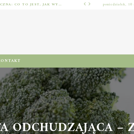
IMPLANTOLOGIA STOMATOLOGICZNA: CO TO JEST, JAK WYGLĄDA PROCES IMPLANTACJI I GOJENIA ORAZ DLA KOGO MA ZASTOSOWANIE
poniedziałek, 10 
ODŻYWIENIA I DIETA
2026
KONTAKT
TA ODCHUDZAJĄCA – 