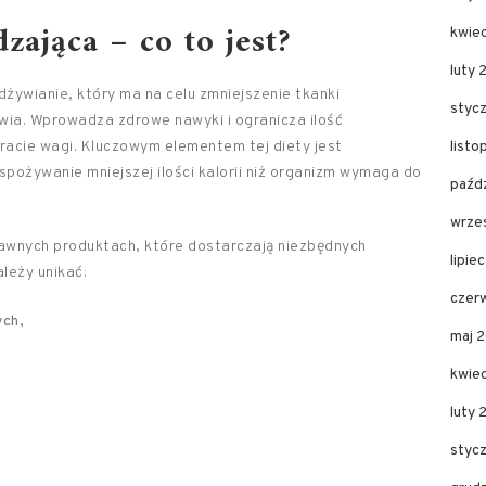
zająca – co to jest?
kwie
luty 
żywianie, który ma na celu zmniejszenie tkanki
styc
ia. Wprowadza zdrowe nawyki i ogranicza ilość
tracie wagi. Kluczowym elementem tej diety jest
list
 spożywanie mniejszej ilości kalorii niż organizm wymaga do
paźd
wrze
trawnych produktach, które dostarczają niezbędnych
lipie
leży unikać:
czer
ych,
maj 
kwie
luty
styc