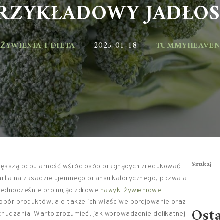
RZYKŁADOWY JADŁOSP
YWIENIA I DIETA
-
2025-01-18
-
TUMMYHEAVEN.PL
Szukaj
większą popularność wśród osób pragnących zredukować
ta na zasadzie ujemnego bilansu kalorycznego, pozwala
 jednocześnie promując zdrowe
nawyki żywieniowe
.
dobór produktów, ale także ich właściwe porcjowanie oraz
Ost
chudzania. Warto zrozumieć, jak wprowadzenie delikatnej