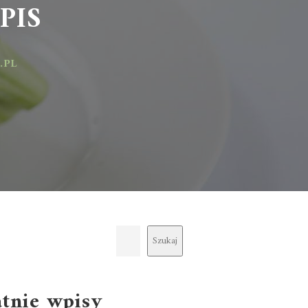
IS
Szukaj
atnie wpisy