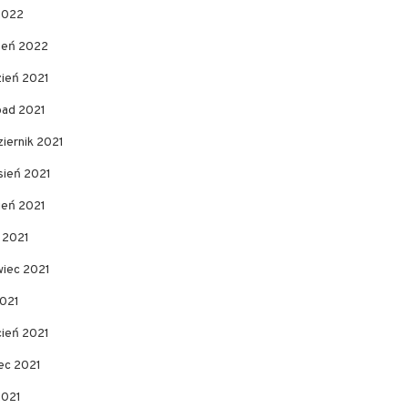
2022
zeń 2022
zień 2021
pad 2021
iernik 2021
sień 2021
ień 2021
c 2021
wiec 2021
2021
cień 2021
ec 2021
2021