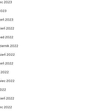
ec 2023
2023
zeń 2023
zień 2022
opad 2022
ziernik 2022
sień 2022
pień 2022
c 2022
wiec 2022
2022
cień 2022
ec 2022