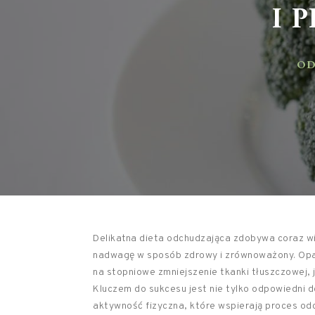
I P
ODŻ
Delikatna dieta odchudzająca zdobywa coraz 
nadwagę w sposób zdrowy i zrównoważony. Opar
na stopniowe zmniejszenie tkanki tłuszczowej,
Kluczem do sukcesu jest nie tylko odpowiedni 
aktywność fizyczna, które wspierają proces od