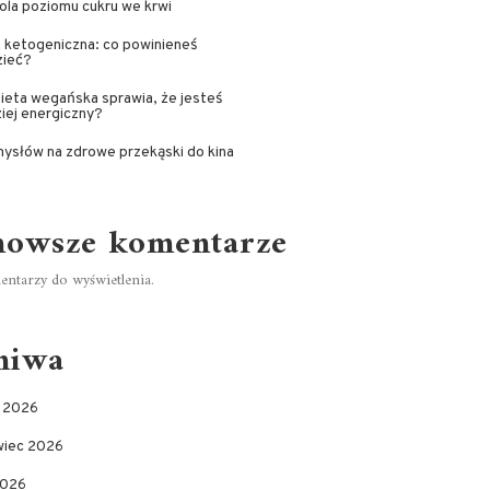
ola poziomu cukru we krwi
 ketogeniczna: co powinieneś
zieć?
ieta wegańska sprawia, że jesteś
iej energiczny?
ysłów na zdrowe przekąski do kina
nowsze komentarze
ntarzy do wyświetlenia.
hiwa
c 2026
wiec 2026
2026