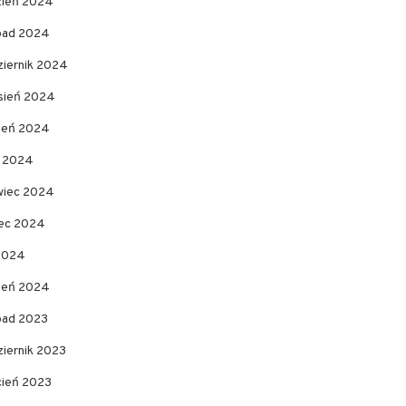
zień 2024
opad 2024
ziernik 2024
sień 2024
pień 2024
c 2024
wiec 2024
ec 2024
 2024
zeń 2024
opad 2023
ziernik 2023
cień 2023