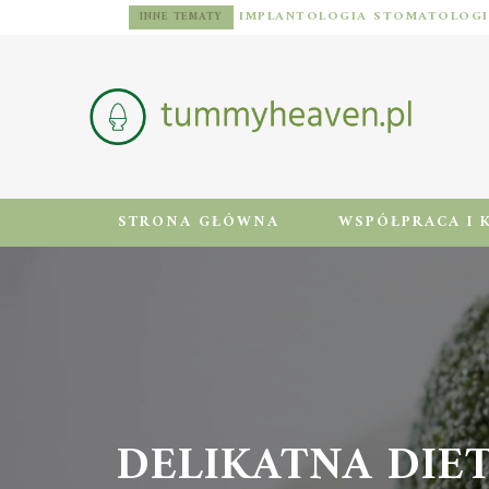
DIETA DLA MĘŻCZYZN Z NADWAGĄ: ZASADY, JADŁOSPIS I AKTYWNOŚĆ FIZYCZNA
INNE TEMATY
STRONA GŁÓWNA
WSPÓŁPRACA I 
DELIKATNA DIE