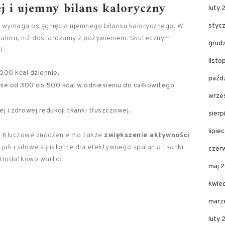
j i ujemny bilans kaloryczny
luty 
styc
y wymaga osiągnięcia ujemnego bilansu kalorycznego. W
kalorii, niż dostarczamy z pożywieniem. Skutecznym
grud
t:
listo
000 kcal dziennie,
paźdz
mie od 300 do 500 kcal w odniesieniu do całkowitego
wrze
ej i zdrowej redukcji tkanki tłuszczowej.
sierp
lipie
y. Kluczowe znaczenie ma także
zwiększenie aktywności
 jak i siłowe są istotne dla efektywnego spalania tkanki
czer
. Dodatkowo warto:
maj 
kwie
marz
luty 