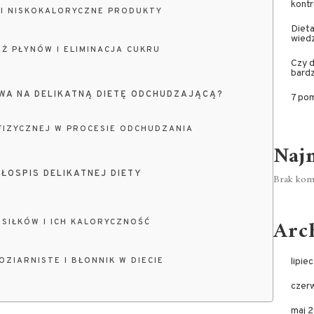
kontr
I NISKOKALORYCZNE PRODUKTY
Dieta
wied
Ż PŁYNÓW I ELIMINACJA CUKRU
Czy d
bardz
WA NA DELIKATNĄ DIETĘ ODCHUDZAJĄCĄ?
7 pom
FIZYCZNEJ W PROCESIE ODCHUDZANIA
Naj
OSPIS DELIKATNEJ DIETY
Brak kome
Arc
SIŁKÓW I ICH KALORYCZNOŚĆ
ZIARNISTE I BŁONNIK W DIECIE
lipie
czer
maj 