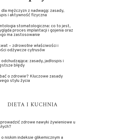
 dla mężczyzn z nadwagą: zasady,
spis i aktywność fizyczna
ntologia stomatologiczna: co to jest,
ygląda proces implantacji i gojenia oraz
kogo ma zastosowanie
wat – zdrowotne właściwości i
ości odżywcze cytrusów
 odchudzająca: zasady, jadłospis i
ęstsze błędy
dbać o zdrowie? Kluczowe zasady
ego stylu życia
DIETA I KUCHNIA
wprowadzić zdrowe nawyki żywieniowe u
słych?
 o niskim indeksie glikemicznym a