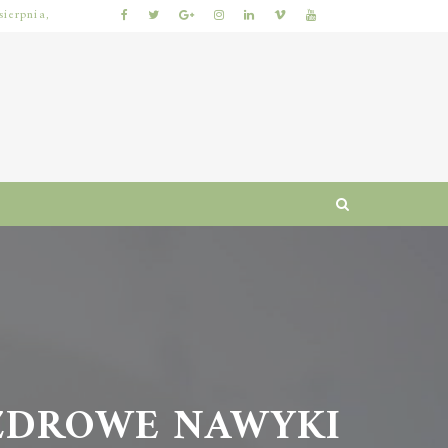
sierpnia,
KUMKWAT – ZDROWOTNE WŁAŚCIWOŚCI I WARTOŚCI ODŻYWCZE CYTRUSÓW
ZDROWE NAWYKI