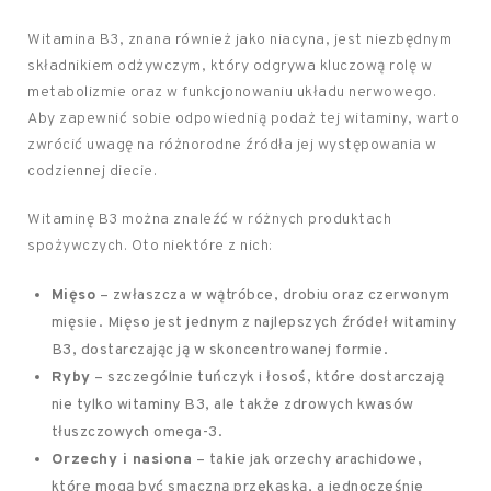
Witamina B3, znana również jako niacyna, jest niezbędnym
składnikiem odżywczym, który odgrywa kluczową rolę w
metabolizmie oraz w funkcjonowaniu układu nerwowego.
Aby zapewnić sobie odpowiednią podaż tej witaminy, warto
zwrócić uwagę na różnorodne źródła jej występowania w
codziennej diecie.
Witaminę B3 można znaleźć w różnych produktach
spożywczych. Oto niektóre z nich:
Mięso
– zwłaszcza w wątróbce, drobiu oraz czerwonym
mięsie. Mięso jest jednym z najlepszych źródeł witaminy
B3, dostarczając ją w skoncentrowanej formie.
Ryby
– szczególnie tuńczyk i łosoś, które dostarczają
nie tylko witaminy B3, ale także zdrowych kwasów
tłuszczowych omega-3.
Orzechy i nasiona
– takie jak orzechy arachidowe,
które mogą być smaczną przekąską, a jednocześnie