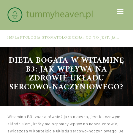
IMPLANTOLOGIA STOMATOLOGICZNA: CO TO JEST, JAK WYGLĄDA PROCES IMPLANTACJI I GOJENIA ORAZ DLA KOGO MA ZASTOSOWANIE
DIETA BOGATA W WITAMINĘ
B3: JAK WPŁYWA NA
ZDROWIE UKŁADU
SERCOWO-NACZYNIOWEGO?
Witamina B3, znana również jako niacyna, jest kluczowym
składnikiem, który ma ogromny wpływ na nasze zdrowie,
zwłaszcza w kontekście układu sercowo-naczyniowego. Jej