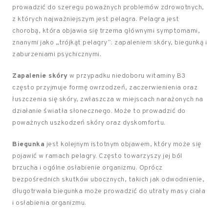
prowadzić do szeregu poważnych problemów zdrowotnych,
z których najważniejszym jest pelagra. Pelagra jest
chorobą, która objawia się trzema głównymi symptomami,
znanymi jako „trójkąt pelagry”: zapaleniem skóry, biegunką i
zaburzeniami psychicznymi.
Zapalenie skóry
w przypadku niedoboru witaminy B3
często przyjmuje formę owrzodzeń, zaczerwienienia oraz
łuszczenia się skóry, zwłaszcza w miejscach narażonych na
działanie światła słonecznego. Może to prowadzić do
poważnych uszkodzeń skóry oraz dyskomfortu.
Biegunka
jest kolejnym istotnym objawem, który może się
pojawić w ramach pelagry. Często towarzyszy jej ból
brzucha i ogólne osłabienie organizmu. Oprócz
bezpośrednich skutków ubocznych, takich jak odwodnienie,
długotrwała biegunka może prowadzić do utraty masy ciała
i osłabienia organizmu.