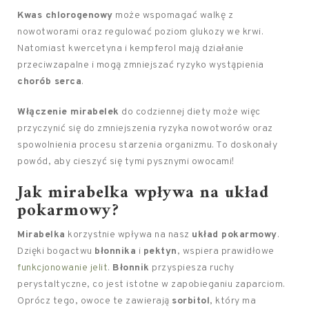
Kwas chlorogenowy
może wspomagać walkę z
nowotworami oraz regulować poziom glukozy we krwi.
Natomiast kwercetyna i kempferol mają działanie
przeciwzapalne i mogą zmniejszać ryzyko wystąpienia
chorób serca
.
Włączenie mirabelek
do codziennej diety może więc
przyczynić się do zmniejszenia ryzyka nowotworów oraz
spowolnienia procesu starzenia organizmu. To doskonały
powód, aby cieszyć się tymi pysznymi owocami!
Jak mirabelka wpływa na układ
pokarmowy?
Mirabelka
korzystnie wpływa na nasz
układ pokarmowy
.
Dzięki bogactwu
błonnika
i
pektyn
, wspiera prawidłowe
funkcjonowanie jelit
.
Błonnik
przyspiesza ruchy
perystaltyczne, co jest istotne w zapobieganiu zaparciom.
Oprócz tego, owoce te zawierają
sorbitol
, który ma