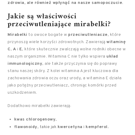
zdrowia, ale również wpłynąć na nasze samopoczucie.
Jakie są właściwości
przeciwutleniające mirabelki?
Mirabelki
to owoce bogate w
przeciwutleniacze
, które
przynoszą wiele korzyści zdrowotnych. Zawierają
witaminę
C
,
A
i
E
, które skutecznie zwalczają wolne rodniki obecne w
naszym organizmie. Witamina C nie tylko wspiera
układ
immunologiczny
, ale także przyczynia się do poprawy
stanu naszej skóry. Z kolei witamina A jest kluczowa dla
zachowania zdrowia oczu oraz urody, a witamina E działa
jako potężny przeciwutleniacz, chroniąc komórki przed
uszkodzeniem.
Dodatkowo mirabelki zawierają:
kwas chlorogenowy
,
flawonoidy
, takie jak
kwercetyna
i
kempferol
.