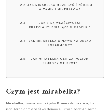
JAK MIRABELKA MOŻE BYĆ ŹRÓDŁEM
WITAMIN I MINERAŁÓW?
JAKIE SĄ WŁAŚCIWOŚCI
PRZECIWUTLENIAJĄCE MIRABELKI?
JAK MIRABELKA WPŁYWA NA UKŁAD
POKARMOWY?
JAK MIRABELKA OBNIŻA POZIOM
GLUKOZY WE KRWI?
Czym jest mirabelka?
Mirabelka
, znana również jako
Prunus domestica
, to
popularna odmiana śliwy domowej, która zdobyła serca