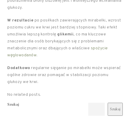
podrażnienia błony śluzowej jelit i wolniejszego wchłaniania
glukozy.
W rezultacie
po posiłkach zawierających mirabelki, wzrost
poziomu cukru we krwi jest bardziej stopniowy. Taki efekt
umożliwia lepszą kontrolę
glikemii
, co ma kluczowe
znaczenie dla osób borykających się z problemami
metabolicznymi oraz dbających o właściwe
spożycie
węglowodanów
.
Dodatkowo
regularne sięganie po mirabelki może wspierać
ogólne zdrowie oraz pomagać w stabilizacji poziomu
glukozy we krwi.
No related posts.
Szukaj
Szukaj