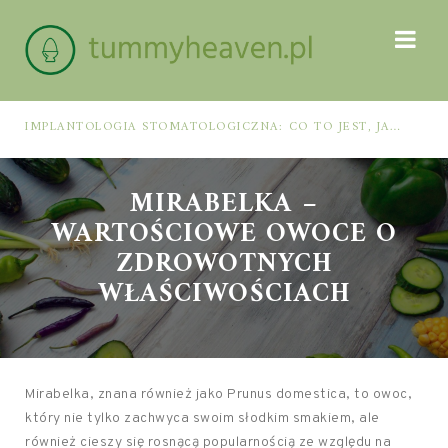
IMPLANTOLOGIA STOMATOLOGICZNA: CO TO JEST, JAK WYGLĄDA PROCES IMPLANTACJI I GOJENIA ORAZ DLA KOGO MA ZASTOSOWANIE
MIRABELKA –
WARTOŚCIOWE OWOCE O
ZDROWOTNYCH
WŁAŚCIWOŚCIACH
Mirabelka, znana również jako Prunus domestica, to owoc,
który nie tylko zachwyca swoim słodkim smakiem, ale
również cieszy się rosnącą popularnością ze względu na