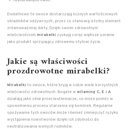
różnorodnych ciast.
Dodatkowo te owoce dostarczają licznych wartościowych
składników odżywczych, przez co stanowią istotny element
zrównoważonej diety. Dzięki swoim zdrowotnym
właściwościom
mirabelki
zyskują coraz większe uznanie
jako produkt sprzyjający zdrowemu stylowi życia.
Jakie są właściwości
prozdrowotne mirabelki?
Mirabelki
to owoce, które kryją w sobie wiele korzystnych
właściwości zdrowotnych. Bogate w
witaminę C, E i A
działają jako silne przeciwutleniacze, co może pomóc w
spowolnieniu procesu starzenia się komórek. Regularne
spożywanie tych owoców może również zmniejszyć ryzyko
wystąpienia nowotworów dzięki ich zdolności do
neutralizowania wolnych rodników.