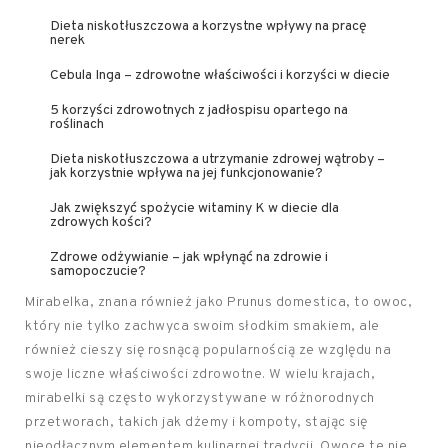
Dieta niskotłuszczowa a korzystne wpływy na pracę
nerek
Cebula Inga – zdrowotne właściwości i korzyści w diecie
5 korzyści zdrowotnych z jadłospisu opartego na
roślinach
Dieta niskotłuszczowa a utrzymanie zdrowej wątroby –
jak korzystnie wpływa na jej funkcjonowanie?
Jak zwiększyć spożycie witaminy K w diecie dla
zdrowych kości?
Zdrowe odżywianie – jak wpłynąć na zdrowie i
samopoczucie?
Mirabelka, znana również jako Prunus domestica, to owoc,
który nie tylko zachwyca swoim słodkim smakiem, ale
również cieszy się rosnącą popularnością ze względu na
swoje liczne właściwości zdrowotne. W wielu krajach,
mirabelki są często wykorzystywane w różnorodnych
przetworach, takich jak dżemy i kompoty, stając się
nieodłącznym elementem kulinarnej tradycji. Owoce te nie