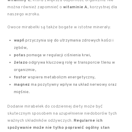
witaminy C
, która zwiększa odporność organizmu. Nie
można również zapomnieć o
witaminie A
, korzystnej dla
naszego wzroku.
Owoce mirabelki są także bogate w istotne minerały:
wapń
przyczynia się do utrzymania zdrowych kości i
zębów,
potas
pomaga w regulacji ciśnienia krwi,
żelazo
odgrywa kluczową rolę w transporcie tlenu w
organizmie,
fosfor
wspiera metabolizm energetyczny,
magnez
ma pozytywny wpływ na układ nerwowy oraz
mięśnie.
Dodanie mirabelek do codziennej diety może być
skutecznym sposobem na uzupełnienie niedoborów tych
ważnych składników odżywczych.
Regularne ich
spożywanie może nie tylko poprawić ogólny stan