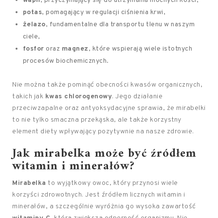
wapń
, przyczyniający się do utrzymania mocnych kości,
potas
, pomagający w regulacji ciśnienia krwi,
żelazo
, fundamentalne dla transportu tlenu w naszym
ciele,
fosfor
oraz
magnez
, które wspierają wiele istotnych
procesów biochemicznych.
Nie można także pominąć obecności kwasów organicznych,
takich jak
kwas chlorogenowy
. Jego działanie
przeciwzapalne oraz antyoksydacyjne sprawia, że mirabelki
to nie tylko smaczna przekąska, ale także korzystny
element diety wpływający pozytywnie na nasze zdrowie.
Jak mirabelka może być źródłem
witamin i minerałów?
Mirabelka
to wyjątkowy owoc, który przynosi wiele
korzyści zdrowotnych. Jest źródłem licznych witamin i
minerałów, a szczególnie wyróżnia go wysoka zawartość