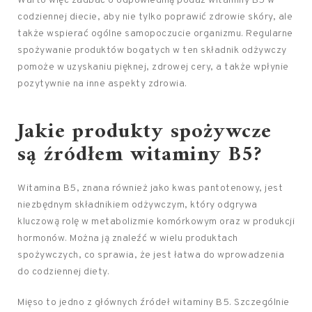
Warto więc zadbać o odpowiednią podaż witaminy B5 w
codziennej diecie, aby nie tylko poprawić zdrowie skóry, ale
także wspierać ogólne samopoczucie organizmu. Regularne
spożywanie produktów bogatych w ten składnik odżywczy
pomoże w uzyskaniu pięknej, zdrowej cery, a także wpłynie
pozytywnie na inne aspekty zdrowia.
Jakie produkty spożywcze
są źródłem witaminy B5?
Witamina B5, znana również jako kwas pantotenowy, jest
niezbędnym składnikiem odżywczym, który odgrywa
kluczową rolę w metabolizmie komórkowym oraz w produkcji
hormonów. Można ją znaleźć w wielu produktach
spożywczych, co sprawia, że jest łatwa do wprowadzenia
do codziennej diety.
Mięso to jedno z głównych źródeł witaminy B5. Szczególnie