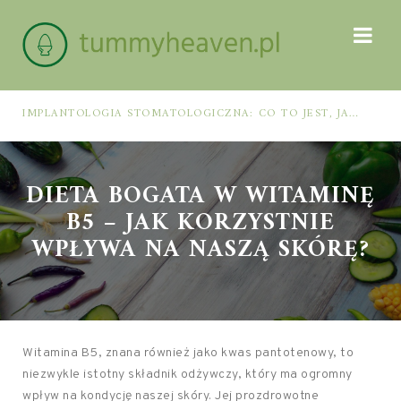
IMPLANTOLOGIA STOMATOLOGICZNA: CO TO JEST, JAK WYGLĄDA PROCES IMPLANTACJI I GOJENIA ORAZ DLA KOGO MA ZASTOSOWANIE
DIETA BOGATA W WITAMINĘ
B5 – JAK KORZYSTNIE
WPŁYWA NA NASZĄ SKÓRĘ?
Witamina B5, znana również jako kwas pantotenowy, to
niezwykle istotny składnik odżywczy, który ma ogromny
wpływ na kondycję naszej skóry. Jej prozdrowotne