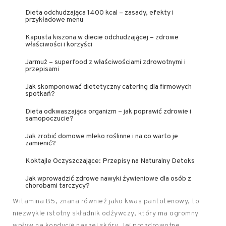
Dieta odchudzająca 1400 kcal – zasady, efekty i
przykładowe menu
Kapusta kiszona w diecie odchudzającej – zdrowe
właściwości i korzyści
Jarmuż – superfood z właściwościami zdrowotnymi i
przepisami
Jak skomponować dietetyczny catering dla firmowych
spotkań?
Dieta odkwaszająca organizm – jak poprawić zdrowie i
samopoczucie?
Jak zrobić domowe mleko roślinne i na co warto je
zamienić?
Koktajle Oczyszczające: Przepisy na Naturalny Detoks
Jak wprowadzić zdrowe nawyki żywieniowe dla osób z
chorobami tarczycy?
Witamina B5, znana również jako kwas pantotenowy, to
niezwykle istotny składnik odżywczy, który ma ogromny
wpływ na kondycję naszej skóry. Jej prozdrowotne