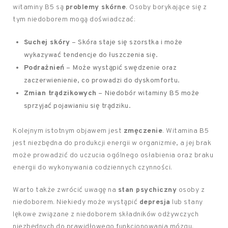
witaminy B5 są
problemy skórne
. Osoby borykające się z
tym niedoborem mogą doświadczać:
Suchej skóry
– Skóra staje się szorstka i może
wykazywać tendencje do łuszczenia się.
Podrażnień
– Może wystąpić swędzenie oraz
zaczerwienienie, co prowadzi do dyskomfortu.
Zmian trądzikowych
– Niedobór witaminy B5 może
sprzyjać pojawianiu się trądziku.
Kolejnym istotnym objawem jest
zmęczenie
. Witamina B5
jest niezbędna do produkcji energii w organizmie, a jej brak
może prowadzić do uczucia ogólnego osłabienia oraz braku
energii do wykonywania codziennych czynności.
Warto także zwrócić uwagę na
stan psychiczny
osoby z
niedoborem. Niekiedy może wystąpić
depresja
lub stany
lękowe związane z niedoborem składników odżywczych
niezbędnych do prawidłowego funkcjonowania mózgu.