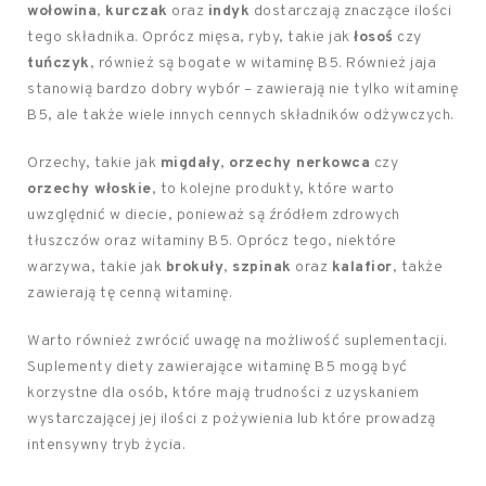
wołowina
,
kurczak
oraz
indyk
dostarczają znaczące ilości
tego składnika. Oprócz mięsa, ryby, takie jak
łosoś
czy
tuńczyk
, również są bogate w witaminę B5. Również jaja
stanowią bardzo dobry wybór – zawierają nie tylko witaminę
B5, ale także wiele innych cennych składników odżywczych.
Orzechy, takie jak
migdały
,
orzechy nerkowca
czy
orzechy włoskie
, to kolejne produkty, które warto
uwzględnić w diecie, ponieważ są źródłem zdrowych
tłuszczów oraz witaminy B5. Oprócz tego, niektóre
warzywa, takie jak
brokuły
,
szpinak
oraz
kalafior
, także
zawierają tę cenną witaminę.
Warto również zwrócić uwagę na możliwość suplementacji.
Suplementy diety zawierające witaminę B5 mogą być
korzystne dla osób, które mają trudności z uzyskaniem
wystarczającej jej ilości z pożywienia lub które prowadzą
intensywny tryb życia.