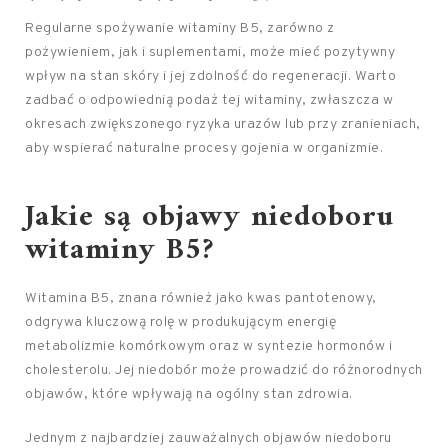
Regularne spożywanie witaminy B5, zarówno z
pożywieniem, jak i suplementami, może mieć pozytywny
wpływ na stan skóry i jej zdolność do regeneracji. Warto
zadbać o odpowiednią podaż tej witaminy, zwłaszcza w
okresach zwiększonego ryzyka urazów lub przy zranieniach,
aby wspierać naturalne procesy gojenia w organizmie.
Jakie są objawy niedoboru
witaminy B5?
Witamina B5, znana również jako kwas pantotenowy,
odgrywa kluczową rolę w produkującym energię
metabolizmie komórkowym oraz w syntezie hormonów i
cholesterolu. Jej niedobór może prowadzić do różnorodnych
objawów, które wpływają na ogólny stan zdrowia.
Jednym z najbardziej zauważalnych objawów niedoboru