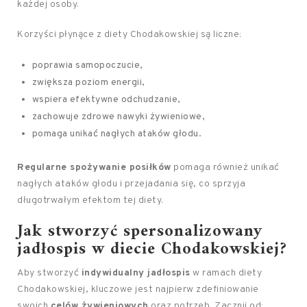
każdej osoby.
Korzyści płynące z diety Chodakowskiej są liczne:
poprawia samopoczucie,
zwiększa poziom energii,
wspiera efektywne odchudzanie,
zachowuje zdrowe nawyki żywieniowe,
pomaga unikać nagłych ataków głodu.
Regularne spożywanie posiłków
pomaga również unikać
nagłych ataków głodu i przejadania się, co sprzyja
długotrwałym efektom tej diety.
Jak stworzyć spersonalizowany
jadłospis w diecie Chodakowskiej?
Aby stworzyć
indywidualny jadłospis
w ramach diety
Chodakowskiej, kluczowe jest najpierw zdefiniowanie
swoich
celów żywieniowych
oraz potrzeb. Zacznij od: