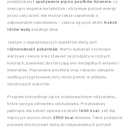
podejścia jest
spożywanie pięciu posiłków dziennie
, co
znacząco wspiera metabolizm i utrzymuje poziom energii
przez cały dzień. Nie można także zapominać o
odpowiednim nawodnieniu – zaleca się picie około
trzech
litrów wody
każdego dnia.
Jednym z najważniejszych aspektów diety jest
różnorodność pokarmów
. Warto wybierać sezonowe
warzywa i owoce oraz stawiać na produkty w różnych
kolorach, ponieważ dostarczają one niezbędnych witamin i
minerałów. Planowanie posiłków oraz robienie zakupów
według przygotowanej listy może pomóc w unikaniu
niezdrowych wyborów.
Program koncentruje się na zrównoważonym odżywianiu,
które sprzyja zdrowemu odchudzaniu. Przykładowy
jadłospis dla kobiet opiewa na około
1600 kcal
, zaś dla
mężczyzn wynosi około
2500 kcal
dziennie. Takie podejście
pozwala dostosować dietę do indywidualnych potrzeb