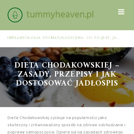
IMPLANTOLOGIA STOMATOLOGICZNA: CO TO JEST, JAK WYGLĄDA PROCES IMPLANTACJI I GOJENIA ORAZ DLA KOGO MA ZASTOSOWANIE
DIETA CHODAKOWSKIEJ –
ZASADY, PRZEPISY I JAK
DOSTOSOWAĆ JADŁOSPIS
Dieta Chodakowskiej zyskuje na popularności jako
skuteczny i zrównoważony sposób na zdrowe odchudzanie i
poprawę samopoczucia. Opiera się na zasadach zdrowego