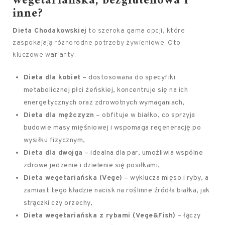
wegetariańska, bezglutenowa i
inne?
Dieta Chodakowskiej
to szeroka gama opcji, które
zaspokajają różnorodne potrzeby żywieniowe. Oto
kluczowe warianty:
Dieta dla kobiet
– dostosowana do specyfiki
metabolicznej płci żeńskiej, koncentruje się na ich
energetycznych oraz zdrowotnych wymaganiach,
Dieta dla mężczyzn
– obfituje w białko, co sprzyja
budowie masy mięśniowej i wspomaga regenerację po
wysiłku fizycznym,
Dieta dla dwojga
– idealna dla par, umożliwia wspólne
zdrowe jedzenie i dzielenie się posiłkami,
Dieta wegetariańska (Vege)
– wyklucza mięso i ryby, a
zamiast tego kładzie nacisk na roślinne źródła białka, jak
strączki czy orzechy,
Dieta wegetariańska z rybami (Vege&Fish)
– łączy