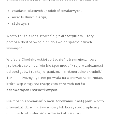
zbadania własnych upodobań smakowych,
ewentualnych alergii,
stylu życia.
Warto także skonsultować się z
dietetykiem
, który
pomoże dostosować plan do Twoich specyficznych
wymagań.
W diecie Chodakowskiej co tydzień otrzymujesz nowy
jadłospis, co umożliwia bieżące modyfikacje w zależności
od postępów i reakcji organizmu na różnorodne składniki.
Taki elastyczny system pozwala na wprowadzanie zmian,
które wspierają realizację zamierzonych
celów
zdrowotnych
i
sylwetkowych
.
Nie można zapominać o
monitorowaniu postępów
. Warto
prowadzić dziennik żywieniowy lub korzystać z aplikacji
mobilnych, aby śledzić spożycie
kalorii
oraz