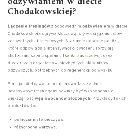
odżywianiem w diecie
Chodakowskiej?
Łączenie treningów
z odpowiednim
odżywianiem
w diecie
Chodakowskiej odgrywa kluczową rolę w osiąganiu celów
zdrowotnych i fitnessowych. Starannie dobrane posiłki,
które odpowiadają intensywności ćwiczeń, sprzyjają
skuteczniejszemu spalaniu
tkanki tłuszczowej
, oraz
dostarczają organizmowi niezbędnych składników
odżywczych, potrzebnych do regeneracji po wysiłku.
Planując dietę, warto mieć na uwadze, że dni z
intensywnymi treningami powinny być wzbogacone o
większą ilość
węglowodanów złożonych
. Przykłady takich
produktów to:
pełnoziarniste pieczywo,
różnorodne warzywa.