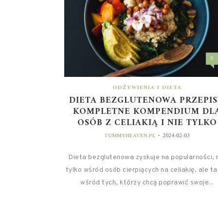
0
ODŻYWIENIA I DIETA
DIETA BEZGLUTENOWA PRZEPIS
KOMPLETNE KOMPENDIUM DL
OSÓB Z CELIAKIĄ I NIE TYLKO
-
TUMMYHEAVEN.PL
2024-02-03
Dieta bezglutenowa zyskuje na popularności, 
tylko wśród osób cierpiących na celiakię, ale t
wśród tych, którzy chcą poprawić swoje...