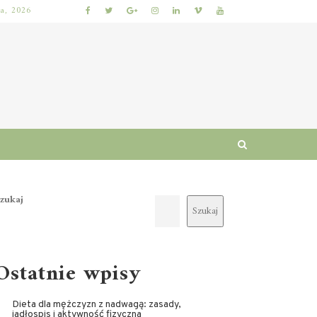
ia, 2026
KUMKWAT – ZDROWOTNE WŁAŚCIWOŚCI I WARTOŚCI ODŻYWCZE CYTRUSÓW
zukaj
Szukaj
Ostatnie wpisy
Dieta dla mężczyzn z nadwagą: zasady,
jadłospis i aktywność fizyczna