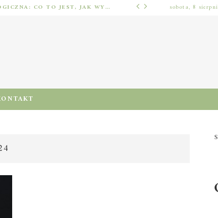
IMPLANTOLOGIA STOMATOLOGICZNA: CO TO JEST, JAK WYGLĄDA PROCES IMPLANTACJI I GOJENIA ORAZ DLA KOGO MA ZASTOSOWANIE
sobota, 8 sierpn
ODŻYWIENIA I DIETA
KONTAKT
S
24