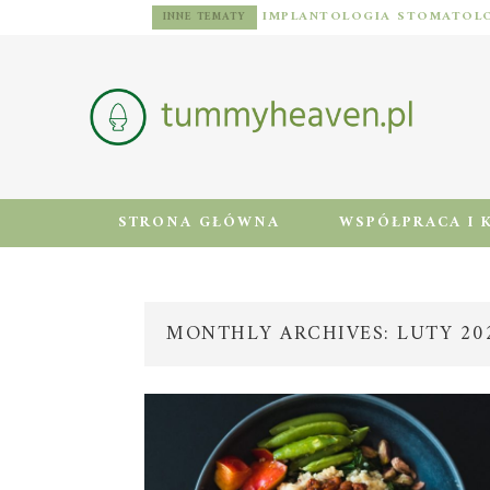
DIETA DLA MĘŻCZYZN Z NADWAGĄ: ZASADY, JADŁOSPIS I AKTYWNOŚĆ FIZYCZNA
INNE TEMATY
STRONA GŁÓWNA
WSPÓŁPRACA I 
MONTHLY ARCHIVES: LUTY 20