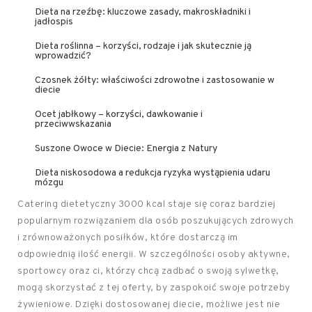
Dieta na rzeźbę: kluczowe zasady, makroskładniki i
jadłospis
Dieta roślinna – korzyści, rodzaje i jak skutecznie ją
wprowadzić?
Czosnek żółty: właściwości zdrowotne i zastosowanie w
diecie
Ocet jabłkowy – korzyści, dawkowanie i
przeciwwskazania
Suszone Owoce w Diecie: Energia z Natury
Dieta niskosodowa a redukcja ryzyka wystąpienia udaru
mózgu
Catering dietetyczny 3000 kcal staje się coraz bardziej
popularnym rozwiązaniem dla osób poszukujących zdrowych
i zrównoważonych posiłków, które dostarczą im
odpowiednią ilość energii. W szczególności osoby aktywne,
sportowcy oraz ci, którzy chcą zadbać o swoją sylwetkę,
mogą skorzystać z tej oferty, by zaspokoić swoje potrzeby
żywieniowe. Dzięki dostosowanej diecie, możliwe jest nie