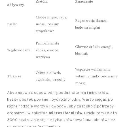
Źródła
Znaczenie
odżywczy
Chude mięso, ryby,
Regeneracja tkanek,
Białko
nabiał, rośliny
budowa mięśni
strączkowe
Pełnoziarniste
Główne źródło energii,
Węglowodany
zboża, owoce,
błonnik
warzywa
Wsparcie wchłaniania
Oliwa z oliwek,
Tłuszcze
witamin, funkcjonowanie
awokado, orzechy
mózgu
Aby zapewnić odpowiednią podaż witamin i minerałów,
każdy posiłek powinien być różnorodny. Warto sięgać po
różne rodzaje warzyw i owoców, aby zaspokoić potrzeby
organizmu w zakresie
mikroskładników
. Dzięki temu dieta
3000 kcal stanie się nie tylko zrównoważona, ale również
smaczna i satysfakcjonująca.