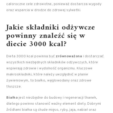
całoroczne cele zdrowotne, ponieważ dostarcza wygody
oraz wsparcia w drodze do zdrowej sylwetki.
Jakie składniki odżywcze
powinny znaleźć się w
diecie 3000 kcal?
Dieta 3000 kcal powinna być
zrównoważona
i dostarczać
wszystkich niezbędnych składników odżywczych, które
wspierają zdrowie i wydolność organizmu. Kluczowe
makroskładniki, które należy uwzględnić w planie
żywieniowym, to białko, węglowodany oraz zdrowe
tłuszcze.
Białko
jest niezbędne do budowy i regeneracji tkanek,
dlatego powinno stanowić ważny element diety. Dobrymi
źródłami białka są chude mięso, ryby, jaja, nabiał oraz