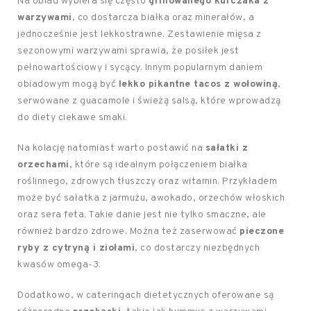
Na obiad wybiera się często
grillowanego kurczaka z
warzywami
, co dostarcza białka oraz minerałów, a
jednocześnie jest lekkostrawne. Zestawienie mięsa z
sezonowymi warzywami sprawia, że posiłek jest
pełnowartościowy i sycący. Innym popularnym daniem
obiadowym mogą być
lekko pikantne tacos z wołowiną
,
serwowane z guacamole i świeżą salsą, które wprowadzą
do diety ciekawe smaki.
Na kolację natomiast warto postawić na
sałatki z
orzechami
, które są idealnym połączeniem białka
roślinnego, zdrowych tłuszczy oraz witamin. Przykładem
może być sałatka z jarmużu, awokado, orzechów włoskich
oraz sera feta. Takie danie jest nie tylko smaczne, ale
również bardzo zdrowe. Można też zaserwować
pieczone
ryby z cytryną i ziołami
, co dostarczy niezbędnych
kwasów omega-3.
Dodatkowo, w cateringach dietetycznych oferowane są