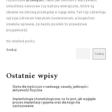
różnorodne
przekąski
, takie jak hummus z warzywami,
smoothies owocowe czy batony energiczne, które są
idealne na zdrową przekąskę w ciągu dnia. Ten typ cateringu
sprzyja zdrowym nawykom żywieniowym, a bogactwo
smaków sprawia, że każdy posiłek to prawdziwa
przyjemność.
No related posts.
Szukaj
Szukaj
Ostatnie wpisy
Dieta dla mężczyzn z nadwagą: zasady, jadłospis i
aktywność fizyczna
Implantologia stomatologiczna: co to jest, jak wygląda
proces implantacji i gojenia oraz dla kogo ma
zastosowanie