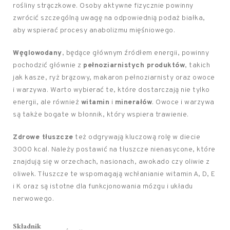
rośliny strączkowe. Osoby aktywne fizycznie powinny
zwrócić szczególną uwagę na odpowiednią podaż białka,
aby wspierać procesy anabolizmu mięśniowego.
Węglowodany
, będące głównym źródłem energii, powinny
pochodzić głównie z
pełnoziarnistych produktów
, takich
jak kasze, ryż brązowy, makaron pełnoziarnisty oraz owoce
i warzywa. Warto wybierać te, które dostarczają nie tylko
energii, ale również
witamin
i
minerałów
. Owoce i warzywa
są także bogate w błonnik, który wspiera trawienie.
Zdrowe tłuszcze
też odgrywają kluczową rolę w diecie
3000 kcal. Należy postawić na tłuszcze nienasycone, które
znajdują się w orzechach, nasionach, awokado czy oliwie z
oliwek. Tłuszcze te wspomagają wchłanianie witamin A, D, E
i K oraz są istotne dla funkcjonowania mózgu i układu
nerwowego.
Składnik