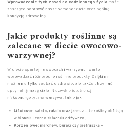
Wprowadzenie tych zasad do codziennego życia
może
znacząco poprawić nasze samopoczucie oraz ogólną
kondycję zdrowotną.
Jakie produkty roślinne są
zalecane w diecie owocowo-
warzywnej?
W diecie opartej na owocach i warzywach warto
wprowadzać różnorodne roślinne produkty. Dzięki nim
można nie tylko zadbać o zdrowie, ale także utrzymać
optymalną masę ciała. Niezwykle istotne są
niskoenergetyczne warzywa, takie jak:
Liściaste
: sałata, rukola oraz jarmuż – te rośliny obfitują
w błonnik i cenne składniki odżywcze,
Korzeniowe
: marchew, buraki czy pietruszka –