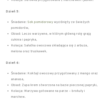
Kolacja: Surówka przygotowana z marchewek i jabłek.
Dzień 5:
Śniadanie:
Sok pomidorowy
wyciśnięty ze świeżych
pomidorów,
Obiad: Leczo warzywne, w którym główną rolę grają
cukinia i papryka,
Kolacja: Sałatka owocowa składająca się z arbuza,
melona oraz truskawek.
Dzień 6:
Śniadanie: Koktajl owocowy przygotowany z mango oraz
ananasa,
Obiad: Zupa krem stworzona na bazie pieczonej papryki,
Kolacja: Warzywa gotowane na parze – brokuły i
marchew.