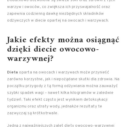
Dodatkowo dozwolone są świeże soki oraz surówki z tych
warzyw i owoców, co zwiększa ich przyswajalność oraz
zapewnia codzienną dawkę niezbędnych składników
odżywczych w diecie opartej na owocach i warzywach.
Jakie efekty można osiągnąć
dzięki diecie owocowo-
warzywnej?
Dieta
oparta na owocach i warzywach może przynieść
zarówno korzystne, jak i niepożądane skutki dla zdrowia. Na
początku przygody z tą formą odżywiania można zauważyć
szybki spadek wagi – nawet kilka kilogramów w zaledwie
tydzień. Taki efekt często jest wynikiem detoksykacji
organizmu oraz utraty wody, jednakże rezultaty te
zazwyczaj są krótkotrwałe.
Jedną z najważniejszych zalet diety owocowo-warzywnej