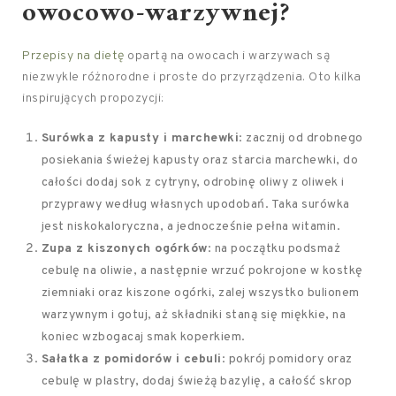
owocowo-warzywnej?
Przepisy na dietę
opartą na owocach i warzywach są
niezwykle różnorodne i proste do przyrządzenia. Oto kilka
inspirujących propozycji:
Surówka z kapusty i marchewki
: zacznij od drobnego
posiekania świeżej kapusty oraz starcia marchewki, do
całości dodaj sok z cytryny, odrobinę oliwy z oliwek i
przyprawy według własnych upodobań. Taka surówka
jest niskokaloryczna, a jednocześnie pełna witamin.
Zupa z kiszonych ogórków
: na początku podsmaż
cebulę na oliwie, a następnie wrzuć pokrojone w kostkę
ziemniaki oraz kiszone ogórki, zalej wszystko bulionem
warzywnym i gotuj, aż składniki staną się miękkie, na
koniec wzbogacaj smak koperkiem.
Sałatka z pomidorów i cebuli
: pokrój pomidory oraz
cebulę w plastry, dodaj świeżą bazylię, a całość skrop