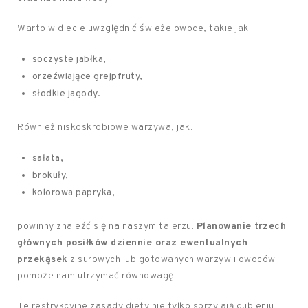
Warto w diecie uwzględnić świeże owoce, takie jak:
soczyste jabłka,
orzeźwiające grejpfruty,
słodkie jagody.
Również niskoskrobiowe warzywa, jak:
sałata,
brokuły,
kolorowa papryka,
powinny znaleźć się na naszym talerzu.
Planowanie trzech
głównych posiłków dziennie oraz ewentualnych
przekąsek
z surowych lub gotowanych warzyw i owoców
pomoże nam utrzymać równowagę.
Te restrykcyjne zasady diety nie tylko sprzyjają gubieniu