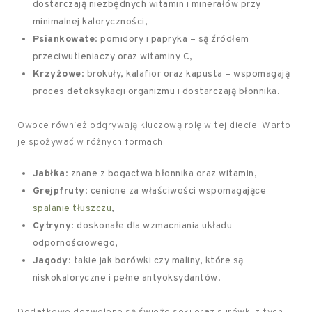
dostarczają niezbędnych witamin i minerałów przy
minimalnej kaloryczności,
Psiankowate
: pomidory i papryka – są źródłem
przeciwutleniaczy oraz witaminy C,
Krzyżowe
: brokuły, kalafior oraz kapusta – wspomagają
proces detoksykacji organizmu i dostarczają błonnika.
Owoce również odgrywają kluczową rolę w tej diecie. Warto
je spożywać w różnych formach:
Jabłka
: znane z bogactwa błonnika oraz witamin,
Grejpfruty
: cenione za właściwości wspomagające
spalanie tłuszczu
,
Cytryny
: doskonałe dla wzmacniania układu
odpornościowego,
Jagody
: takie jak borówki czy maliny, które są
niskokaloryczne i pełne antyoksydantów.