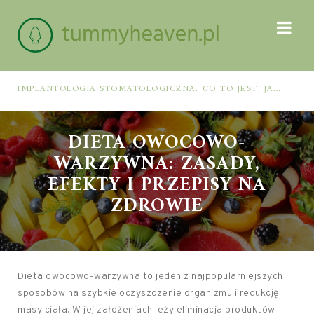
IMPLANTOLOGIA STOMATOLOGICZNA: CO TO JEST, JAK WYGLĄDA PROCES IMPLANTACJI I GOJENIA ORAZ DLA KOGO MA ZASTOSOWANIE
DIETA OWOCOWO-
WARZYWNA: ZASADY,
EFEKTY I PRZEPISY NA
ZDROWIE
Dieta owocowo-warzywna to jeden z najpopularniejszych
sposobów na szybkie oczyszczenie organizmu i redukcję
masy ciała. W jej założeniach leży eliminacja produktów