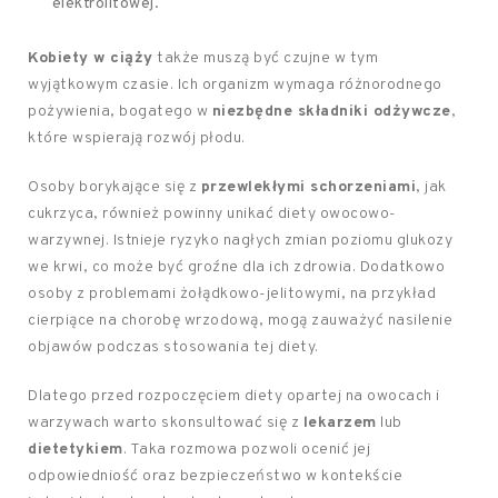
elektrolitowej.
Kobiety w ciąży
także muszą być czujne w tym
wyjątkowym czasie. Ich organizm wymaga różnorodnego
pożywienia, bogatego w
niezbędne składniki odżywcze
,
które wspierają rozwój płodu.
Osoby borykające się z
przewlekłymi schorzeniami
, jak
cukrzyca, również powinny unikać diety owocowo-
warzywnej. Istnieje ryzyko nagłych zmian poziomu glukozy
we krwi, co może być groźne dla ich zdrowia. Dodatkowo
osoby z problemami żołądkowo-jelitowymi, na przykład
cierpiące na chorobę wrzodową, mogą zauważyć nasilenie
objawów podczas stosowania tej diety.
Dlatego przed rozpoczęciem diety opartej na owocach i
warzywach warto skonsultować się z
lekarzem
lub
dietetykiem
. Taka rozmowa pozwoli ocenić jej
odpowiedniość oraz bezpieczeństwo w kontekście