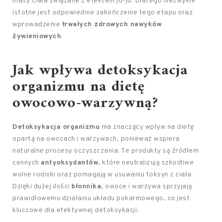
masy ciała związane z efektem jo-jo. Dlatego niezwykle
istotne jest odpowiednie zakończenie tego etapu oraz
wprowadzenie
trwałych zdrowych nawyków
żywieniowych
.
Jak wpływa detoksykacja
organizmu na dietę
owocowo-warzywną?
Detoksykacja organizmu
ma znaczący wpływ na dietę
opartą na owocach i warzywach, ponieważ wspiera
naturalne procesy oczyszczania. Te produkty są źródłem
cennych
antyoksydantów
, które neutralizują szkodliwe
wolne rodniki oraz pomagają w usuwaniu toksyn z ciała.
Dzięki dużej ilości
błonnika
, owoce i warzywa sprzyjają
prawidłowemu działaniu układu pokarmowego, co jest
kluczowe dla efektywnej detoksykacji.