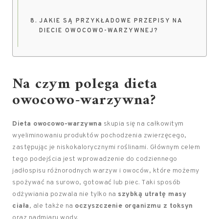
JAKIE SĄ PRZYKŁADOWE PRZEPISY NA
DIECIE OWOCOWO-WARZYWNEJ?
Na czym polega dieta
owocowo-warzywna?
Dieta owocowo-warzywna
skupia się na całkowitym
wyeliminowaniu produktów pochodzenia zwierzęcego,
zastępując je niskokalorycznymi roślinami. Głównym celem
tego podejścia jest wprowadzenie do codziennego
jadłospisu różnorodnych warzyw i owoców, które możemy
spożywać na surowo, gotować lub piec. Taki sposób
odżywiania pozwala nie tylko na
szybką utratę masy
ciała
, ale także na
oczyszczenie organizmu z toksyn
oraz nadmiaru wody.