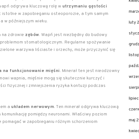
kwie
wapń odgrywa kluczową rolę w
utrzymaniu gęstości
marz
st istotne w zapobieganiu osteoporozie, a tym samym
a w późniejszym wieku.
luty 
styc
a na zdrowie
zębów
. Wapń jest niezbędny do budowy
ym problemom stomatologicznym. Regularne spożywanie
grud
zielone warzywa liściaste i orzechy, może przyczynić się
list
paźd
a na funkcjonowanie mięśni
. Minerał ten jest nieodzowny
wrze
mowi wapnia, mięśnie mogą się skutecznie kurczyć i
ści fizycznej i zmniejszenia ryzyka kontuzji podczas
sier
lipie
niem a
układem nerwowym
. Ten minerał odgrywa kluczową
czer
a komunikację pomiędzy neuronami. Właściwy poziom
maj 
e pomagać w zapobieganiu różnym schorzeniom
kwie