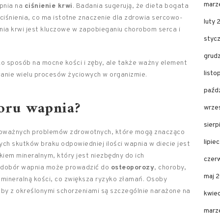
marz
pnia na
ciśnienie krwi
. Badania sugerują, że dieta bogata
 ciśnienia, co ma istotne znaczenie dla zdrowia sercowo-
luty 
ia krwi jest kluczowe w zapobieganiu chorobom serca i
styc
grud
o sposób na mocne kości i zęby, ale także ważny element
listo
wanie wielu procesów życiowych w organizmie.
paźdz
boru wapnia?
wrze
sierp
poważnych problemów zdrowotnych, które mogą znacząco
lipie
ych skutków braku odpowiedniej ilości wapnia w diecie jest
kiem mineralnym, który jest niezbędny do ich
czer
iedobór wapnia może prowadzić do
osteoporozy
, choroby,
maj 
 mineralną kości, co zwiększa ryzyko złamań. Osoby
by z określonymi schorzeniami są szczególnie narażone na
kwie
marz