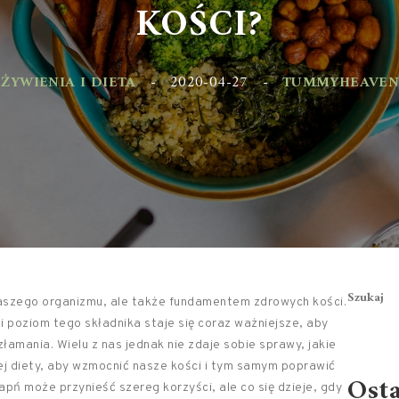
KOŚCI?
YWIENIA I DIETA
-
2020-04-27
-
TUMMYHEAVEN.PL
Szukaj
naszego organizmu, ale także fundamentem zdrowych kości.
i poziom tego składnika staje się coraz ważniejsze, aby
łamania. Wielu z nas jednak nie zdaje sobie sprawy, jakie
j diety, aby wzmocnić nasze kości i tym samym poprawić
Ost
ń może przynieść szereg korzyści, ale co się dzieje, gdy