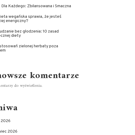
 Dla Każdego: Zbilansowana i Smaczna
ieta wegańska sprawia, że jesteś
iej energiczny?
dzanie bez głodzenia: 10 zasad
cznej diety
stosowań zielonej herbaty poza
jem
nowsze komentarze
ntarzy do wyświetlenia.
hiwa
c 2026
wiec 2026