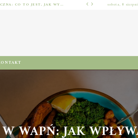
IMPLANTOLOGIA STOMATOLOGICZNA: CO TO JEST, JAK WYGLĄDA PROCES IMPLANTACJI I GOJENIA ORAZ DLA KOGO MA ZASTOSOWANIE
sobota, 8 sierpn
ODŻYWIENIA I DIETA
KONTAKT
 W WAPŃ: JAK WPŁYW