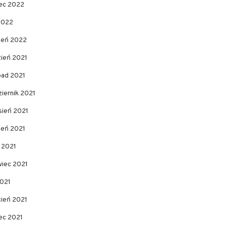
ec 2022
2022
zeń 2022
zień 2021
pad 2021
iernik 2021
sień 2021
ień 2021
c 2021
wiec 2021
2021
cień 2021
ec 2021