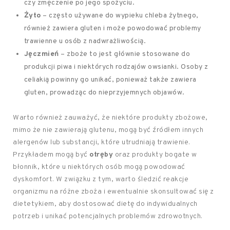
czy zmęczenie po jego spożyciu.
Żyto
– często używane do wypieku chleba żytnego,
również zawiera gluten i może powodować problemy
trawienne u osób z nadwrażliwością.
Jęczmień
– zboże to jest głównie stosowane do
produkcji piwa i niektórych rodzajów owsianki. Osoby z
celiakią powinny go unikać, ponieważ także zawiera
gluten, prowadząc do nieprzyjemnych objawów.
Warto również zauważyć, że niektóre produkty zbożowe,
mimo że nie zawierają glutenu, mogą być źródłem innych
alergenów lub substancji, które utrudniają trawienie.
Przykładem mogą być
otręby
oraz produkty bogate w
błonnik, które u niektórych osób mogą powodować
dyskomfort. W związku z tym, warto śledzić reakcje
organizmu na różne zboża i ewentualnie skonsultować się z
dietetykiem, aby dostosować dietę do indywidualnych
potrzeb i unikać potencjalnych problemów zdrowotnych.