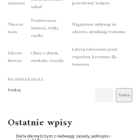
nasycone
powodować wzdęcia
nabiał
Przetworzona
Tłuszcze
Negatywnie wpływają na
żywność, frytki,
trans
zdrowie, utrudniają trawienie
ciastka
Łatwiej tolerowane przez
Zdrowe
Oliwa z oliwek,
organizm, korzystne dla
tłuszcze
awokado, orzechy
trawienia
No related posts.
Szukaj
Szukaj
Ostatnie wpisy
Dieta dla mężczyzn z nadwagą: zasady, jadłospis i