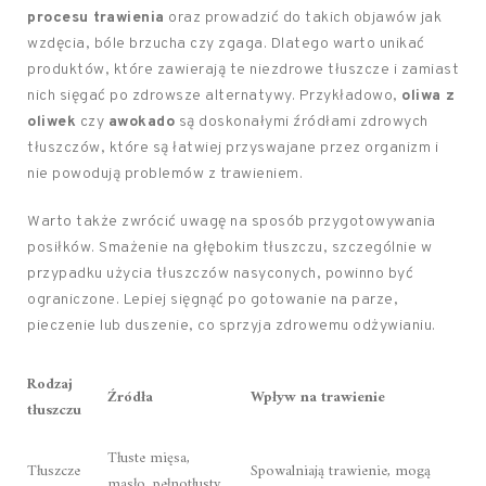
procesu trawienia
oraz prowadzić do takich objawów jak
wzdęcia, bóle brzucha czy zgaga. Dlatego warto unikać
produktów, które zawierają te niezdrowe tłuszcze i zamiast
nich sięgać po zdrowsze alternatywy. Przykładowo,
oliwa z
oliwek
czy
awokado
są doskonałymi źródłami zdrowych
tłuszczów, które są łatwiej przyswajane przez organizm i
nie powodują problemów z trawieniem.
Warto także zwrócić uwagę na sposób przygotowywania
posiłków. Smażenie na głębokim tłuszczu, szczególnie w
przypadku użycia tłuszczów nasyconych, powinno być
ograniczone. Lepiej sięgnąć po gotowanie na parze,
pieczenie lub duszenie, co sprzyja zdrowemu odżywianiu.
Rodzaj
Źródła
Wpływ na trawienie
tłuszczu
Tłuste mięsa,
Tłuszcze
Spowalniają trawienie, mogą
masło, pełnotłusty