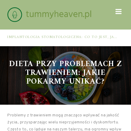
IMPLANTOLOGIA STOMATOLOGICZNA: CO TO JEST, JAK WYGLĄDA PROCES IMPLANTACJI I GOJENIA ORAZ DLA KOGO MA ZASTOSOWANIE
DIETA PRZY PROBLEMACH Z
TRAWIENIEM: JAKIE
POKARMY UNIKAĆ?
Problemy z trawieniem mogą znacząco wpływać na jakość
życia, przysparzając wielu nieprzyjemności i dyskomfortu.
Często to, co ląduje na naszym talerzu, ma ogromny wpływ