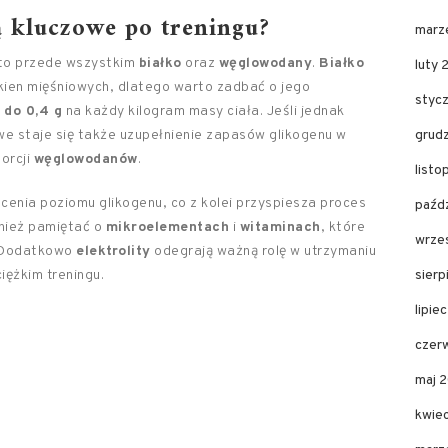
ą kluczowe po treningu?
marz
 to przede wszystkim
białko
oraz
węglowodany
.
Białko
luty 
ien mięśniowych, dlatego warto zadbać o jego
styc
 do 0,4 g
na każdy kilogram masy ciała. Jeśli jednak
owe staje się także uzupełnienie zapasów glikogenu w
grud
orcji
węglowodanów
.
listo
cenia poziomu glikogenu, co z kolei przyspiesza proces
paźdz
wnież pamiętać o
mikroelementach
i
witaminach
, które
wrze
. Dodatkowo
elektrolity
odegrają ważną rolę w utrzymaniu
iężkim treningu.
sierp
lipie
czer
maj 
kwie