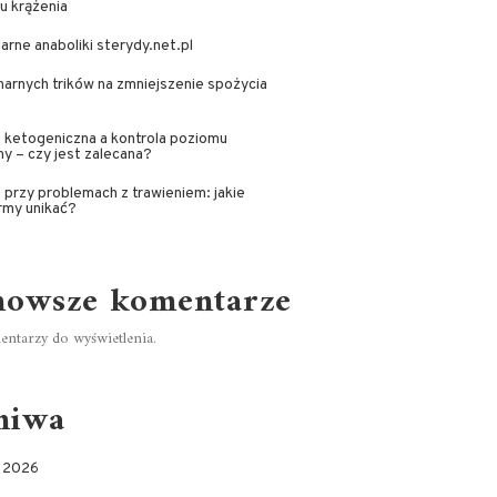
u krążenia
arne anaboliki sterydy.net.pl
inarnych trików na zmniejszenie spożycia
 ketogeniczna a kontrola poziomu
iny – czy jest zalecana?
 przy problemach z trawieniem: jakie
rmy unikać?
nowsze komentarze
ntarzy do wyświetlenia.
hiwa
c 2026