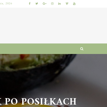
nia, 2026
KUMKWAT – ZDROWOTNE WŁAŚCIWOŚCI I WARTOŚCI ODŻYWCZE CYTRUSÓW
PO POSIŁKACH