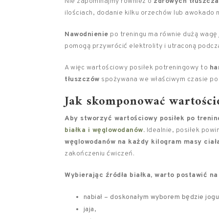
Nie zapominajmy również o
zdrowych tłuszcz
ilościach, dodanie kilku orzechów lub awokado
Nawodnienie
po treningu ma równie dużą wagę 
pomogą przywrócić elektrolity i utraconą podcz
A więc wartościowy posiłek potreningowy to
ha
tłuszczów
spożywana we właściwym czasie po 
Jak skomponować wartości
Aby stworzyć wartościowy posiłek po treni
białka i węglowodanów
.
Idealnie, posiłek powi
węglowodanów na każdy kilogram masy ciał
zakończeniu ćwiczeń.
Wybierając źródła białka, warto postawić na
nabiał – doskonałym wyborem będzie jogur
jaja,