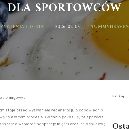
DLA SPORTOWCÓW
YWIENIA I DIETA
-
2026-02-05
-
TUMMYHEAVEN.PL
Szukaj
potreningowych
zm staje przed wyzwaniem regeneracji, a odpowiednio
ą rolę w tym procesie. Badania pokazują, że spożycie
Ost
 znacząco wspierać adaptację mięśni oraz ich odbudowę.