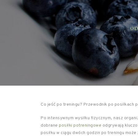
ODŻ
Co jeść po treningu? Przewodnik po posiłkach 
Po intensywnym wysiłku fizycznym, nasz organi
dobrane
posiłki potreningowe
odgrywają kluczow
posiłku w ciągu dwóch godzin po treningu może