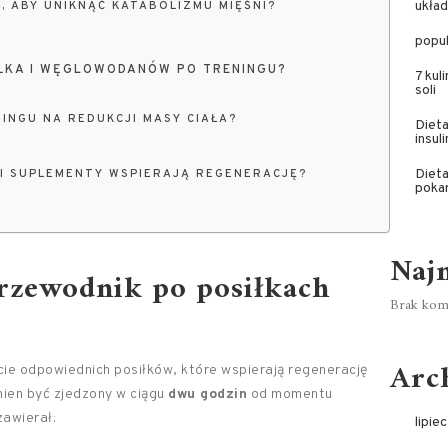
układ
, ABY UNIKNĄĆ KATABOLIZMU MIĘŚNI?
popul
AŁKA I WĘGLOWODANÓW PO TRENINGU?
7 kul
soli
NINGU NA REDUKCJI MASY CIAŁA?
Dieta
insul
Dieta
I SUPLEMENTY WSPIERAJĄ REGENERACJĘ?
poka
Naj
Przewodnik po posiłkach
Brak kome
Arc
ie odpowiednich posiłków, które wspierają regenerację
nien być zjedzony w ciągu
dwu godzin
od momentu
zawierał:
lipie