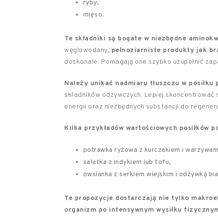
ryby,
mięso.
Te składniki są bogate w niezbędne aminokw
węglowodany,
pełnoziarniste produkty jak b
doskonale. Pomagają one szybko uzupełnić zap
Należy unikać nadmiaru tłuszczu w posiłku
składników odżywczych. Lepiej skoncentrować 
energii oraz niezbędnych substancji do regenera
Kilka przykładów wartościowych posiłków po
potrawka ryżowa z kurczakiem i warzywam
sałatka z indykiem lub tofu,
owsianka z serkiem wiejskim i odżywką bi
Te propozycje dostarczają nie tylko makroe
organizm po intensywnym wysiłku fizyczny