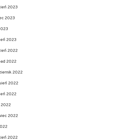
cień 2023
ec 2023
2023
zeń 2023
zień 2022
opad 2022
ziernik 2022
sień 2022
pień 2022
c 2022
wiec 2022
2022
cień 2022