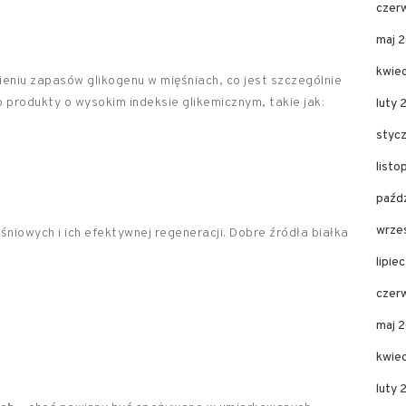
czer
maj 
kwie
ieniu zapasów glikogenu w mięśniach, co jest szczególnie
 produkty o wysokim indeksie glikemicznym, takie jak:
luty 
styc
list
paźd
wrze
niowych i ich efektywnej regeneracji. Dobre źródła białka
lipie
czer
maj 
kwie
luty