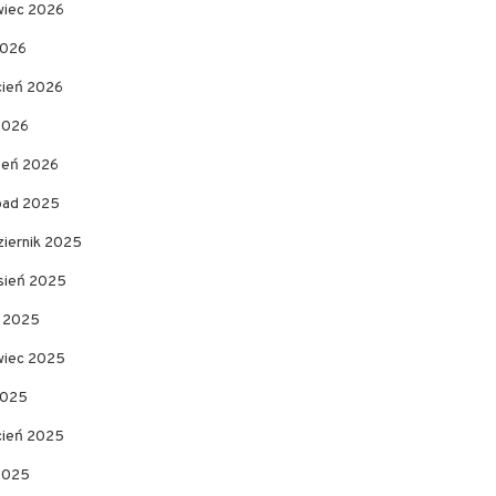
wiec 2026
2026
cień 2026
2026
zeń 2026
opad 2025
ziernik 2025
sień 2025
c 2025
wiec 2025
2025
cień 2025
 2025