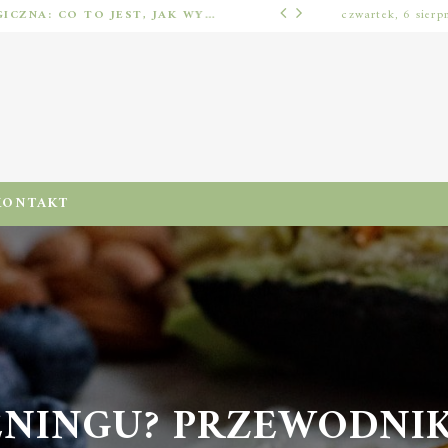
IMPLANTOLOGIA STOMATOLOGICZNA: CO TO JEST, JAK WYGLĄDA PROCES IMPLANTACJI I GOJENIA ORAZ DLA KOGO MA ZASTOSOWANIE
czwartek, 6 sierp
ODŻYWIENIA I DIETA
KONTAKT
ENINGU? PRZEWODNIK 