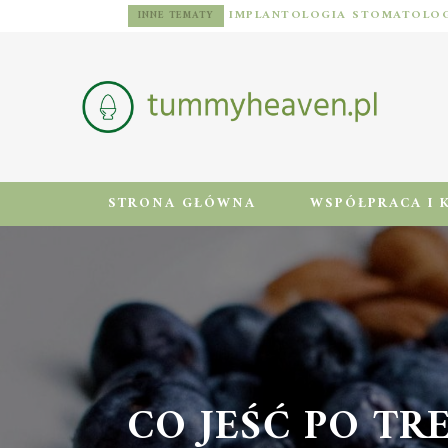
DIETA DLA MĘŻCZYZN Z NADWAGĄ: ZASADY, JADŁOSPIS I AKTYWNOŚĆ FIZYCZNA
INNE TEMATY
STRONA GŁÓWNA
WSPÓŁPRACA I 
CO JEŚĆ PO TR