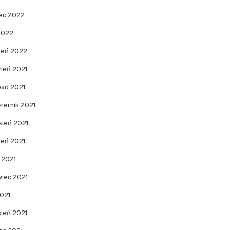
ec 2022
2022
zeń 2022
zień 2021
pad 2021
iernik 2021
sień 2021
ień 2021
c 2021
wiec 2021
2021
cień 2021