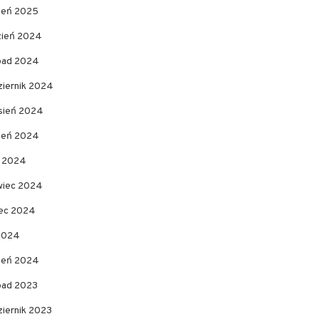
zeń 2025
zień 2024
opad 2024
ziernik 2024
sień 2024
pień 2024
c 2024
wiec 2024
ec 2024
 2024
zeń 2024
opad 2023
ziernik 2023