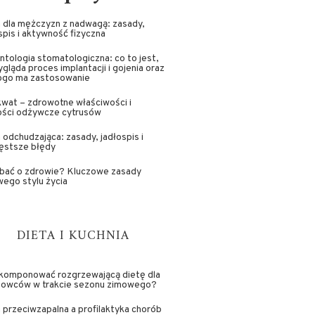
 dla mężczyzn z nadwagą: zasady,
spis i aktywność fizyczna
ntologia stomatologiczna: co to jest,
ygląda proces implantacji i gojenia oraz
kogo ma zastosowanie
wat – zdrowotne właściwości i
ości odżywcze cytrusów
 odchudzająca: zasady, jadłospis i
ęstsze błędy
dbać o zdrowie? Kluczowe zasady
ego stylu życia
DIETA I KUCHNIA
skomponować rozgrzewającą dietę dla
towców w trakcie sezonu zimowego?
 przeciwzapalna a profilaktyka chorób