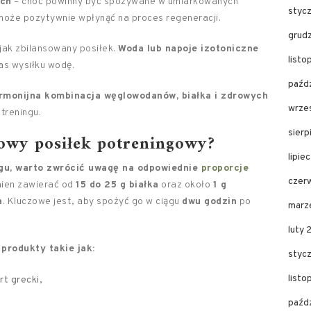
ach
– choć powinny być spożywane w umiarkowanych
styc
 może pozytywnie wpłynąć na proces regeneracji.
grud
jak zbilansowany posiłek.
Woda lub napoje izotoniczne
list
as wysiłku wodę.
paźd
rmonijna kombinacja węglowodanów, białka i zdrowych
wrze
treningu.
sier
owy posiłek potreningowy?
lipie
ngu, warto zwrócić uwagę na odpowiednie
proporcje
czer
nien zawierać od
15 do 25 g białka
oraz około
1 g
a
. Kluczowe jest, aby spożyć go w ciągu
dwu godzin
po
marz
luty
 produkty takie jak:
styc
list
t grecki,
paźd