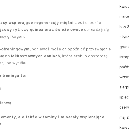
kwie
marz
asy wspierające regenerację mięśni.
Jeśli chodzi o
luty 
rązowy ryż czy quinoa oraz świeże owoce
sprawdzą się
asy glikogenu.
styc
grud
 potreningowym,
ponieważ może on opóźniać przyswajanie
się na
lekkostrawnych daniach,
które szybko dostarczą
list
cji po wysiłku.
paźd
 treningu to:
wrze
sier
i,
lipie
ałkową.
czer
lementy, ale także witaminy i minerały wspierające
maj 
m.
kwie