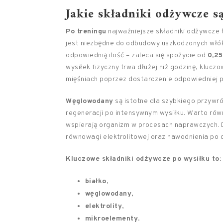
Jakie składniki odżywcze s
Po treningu
najważniejsze składniki odżywcze
jest niezbędne do odbudowy uszkodzonych włók
odpowiednią ilość – zaleca się spożycie od
0,25
wysiłek fizyczny trwa dłużej niż godzinę, klucz
mięśniach poprzez dostarczenie odpowiedniej p
Węglowodany
są istotne dla szybkiego przywró
regeneracji po intensywnym wysiłku. Warto ró
wspierają organizm w procesach naprawczych
równowagi elektrolitowej oraz nawodnienia po c
Kluczowe składniki odżywcze po wysiłku to:
białko
,
węglowodany
,
elektrolity
,
mikroelementy
.