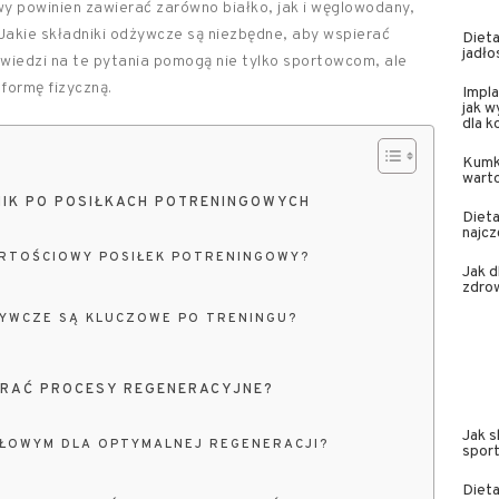
wy powinien zawierać zarówno białko, jak i węglowodany,
Jakie składniki odżywcze są niezbędne, aby wspierać
Dieta
jadło
owiedzi na te pytania pomogą nie tylko sportowcom, ale
formę fizyczną.
Impla
jak w
dla 
Kumk
wart
NIK PO POSIŁKACH POTRENINGOWYCH
Dieta
najcz
RTOŚCIOWY POSIŁEK POTRENINGOWY?
Jak 
zdrow
ŻYWCZE SĄ KLUCZOWE PO TRENINGU?
IERAĆ PROCESY REGENERACYJNE?
Jak 
IŁOWYM DLA OPTYMALNEJ REGENERACJI?
spor
Dieta