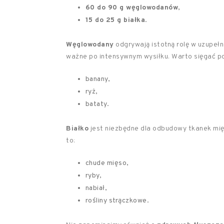
60 do 90 g węglowodanów
,
15 do 25 g białka
.
Węglowodany
odgrywają istotną rolę w uzupełn
ważne po intensywnym wysiłku. Warto sięgać po
banany,
ryż,
bataty.
Białko
jest niezbędne dla odbudowy tkanek mięś
to:
chude mięso,
ryby,
nabiał,
rośliny strączkowe.