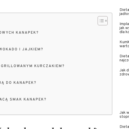
Dieta
jadło
Impla
jak w
dla 
ROWYCH KANAPEK?
Kumk
wart
WOKADO I JAJKIEM?
Dieta
najcz
Z GRILLOWANYM KURCZAKIEM?
Jak 
zdrow
JĄ DO KANAPEK?
GACĄ SMAK KANAPEK?
Jak 
stop
Dieta