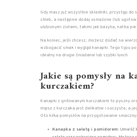
Gdy masz już wszystkie składniki, przystąp do 
chleb, a następnie dodaj usmażone (lub ugotow
ulubionymi ziołami, takimi jak bazylia, natka pi
Na koniec, jeśli chcesz, możesz dodać na wierz
wzbogacić smak i wygląd kanapki. Tego typu poł
idealny na drugie śniadanie lub szybki lunch.
Jakie są pomysły na k
kurczakiem?
Kanapki z grillowanym kurczakiem to pyszny or
mięso z kurczaka jest delikatne i soczyste, a
Oto kilka pomysłów na przygotowanie smacznyc
Kanapka z sałatą i pomidorem:
Umieść k