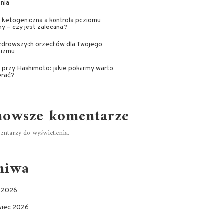
nia
 ketogeniczna a kontrola poziomu
iny – czy jest zalecana?
jzdrowszych orzechów dla Twojego
nizmu
 przy Hashimoto: jakie pokarmy warto
erać?
nowsze komentarze
ntarzy do wyświetlenia.
hiwa
c 2026
wiec 2026