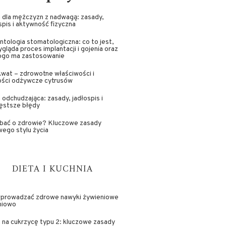
 dla mężczyzn z nadwagą: zasady,
spis i aktywność fizyczna
ntologia stomatologiczna: co to jest,
ygląda proces implantacji i gojenia oraz
kogo ma zastosowanie
wat – zdrowotne właściwości i
ości odżywcze cytrusów
 odchudzająca: zasady, jadłospis i
ęstsze błędy
dbać o zdrowie? Kluczowe zasady
ego stylu życia
DIETA I KUCHNIA
wprowadzać zdrowe nawyki żywieniowe
niowo
 na cukrzycę typu 2: kluczowe zasady