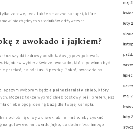
maj 
kwie
 tylko zdrowe, lecz także smaczne kanapki, które
nizmowi niezbędnych składników odżywczych.
luty 
styc
kę z awokado i jajkiem?
list
paźd
ł na szybki i zdrowy posiłek. Aby ją przygotować,
w. Najpierw wybierz świeże awokado, które powinno być
wrze
pnie przekrój na pół i usuń pestkę. Pokrój awokado na
lipie
czer
Najlepszym wyborem będzie
pełnoziarnisty chleb
, który
maj 
ych. Możesz także wybrać chleb tostowy, jeśli preferujesz
mki chleba będą idealną bazą dla twojej kanapki.
kwie
luty
ni z odrobiną oliwy z oliwek lub na maśle, aby zyskać
 na gotowane na twardo jajko, co doda nieco innego
styc