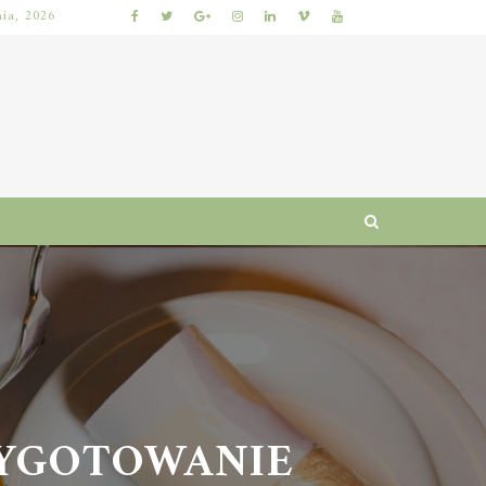
nia, 2026
DIETA ODCHUDZAJĄCA: ZASADY, JADŁOSPIS I NAJCZĘSTSZE BŁĘDY
YGOTOWANIE