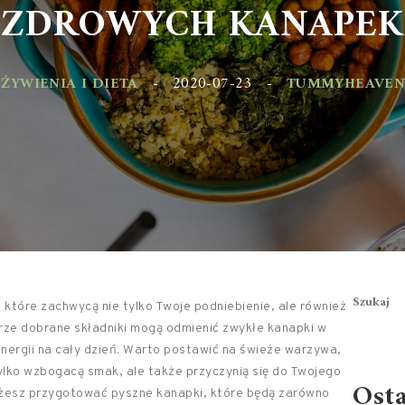
ZDROWYCH KANAPEK
YWIENIA I DIETA
-
2020-07-23
-
TUMMYHEAVEN.PL
Szukaj
 które zachwycą nie tylko Twoje podniebienie, ale również
rze dobrane składniki mogą odmienić zwykłe kanapki w
nergii na cały dzień. Warto postawić na świeże warzywa,
tylko wzbogacą smak, ale także przyczynią się do Twojego
Ost
ożesz przygotować pyszne kanapki, które będą zarówno