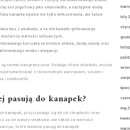
skropić całość sokiem z cytryny dla dodatkowego smaku.
marz
aj sos jogurtowy jako smarowidło, a następnie dodaj
 Taka kanapka będzie nie tylko lekkostrawna, ale także
luty 
styc
eba mus z awokado, a na nim kawałki grillowanego
i dostarczy wartości odżywczych.
grud
rillowanego kurczaka na kromce chleba, dodaj rukolę oraz
list
afinowanego smaku i elegancji.
paźd
 są niemal nieograniczone. Dodając różne składniki, można
wrze
ksperymentować z różnorodnymi warzywami, sosami i
sier
a i smakowita.
lipie
ej pasują do kanapek?
czer
maj 
 kanapek, przyczyniając się do ich chrupkości oraz
kwie
lko za ich walory smakowe, ale także za wartości
 warzyw, które idealnie pasują do kanapek:
marz