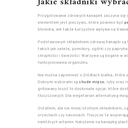
Jakie składniki wybr
Przygotowanie zdrowych kanapek zaczyna się
elementem jest pieczywo, które powinno być
p
błonnika, ale także korzystnie wpływa na trawien
Podstawowym składnikiem zdrowej kanapki są
takich jak sałata, pomidory, ogórki czy papryk
chrupkości i świeżości. Warzywa są bogate w wi
funkcjonowania organizmu.
Nie można zapomnieć o źródłach białka, które 
Dobrymi wyborami są
chude mięso
, ryby oraz 
grillowany łosoś to doskonałe opcje, które dos
tłuszczowych. Dla wegetarian alternatywą mogą
Ostatnim, ale nie mniej istotnym składnikiem, s
orzechach czy nasionach. Tłuszcze te wspierają
niektórych witamin. Nałożenie na kanapkę plas