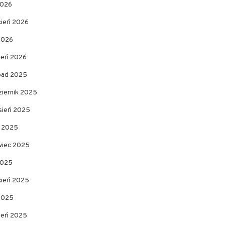
2026
cień 2026
2026
zeń 2026
opad 2025
ziernik 2025
sień 2025
c 2025
wiec 2025
2025
cień 2025
 2025
zeń 2025