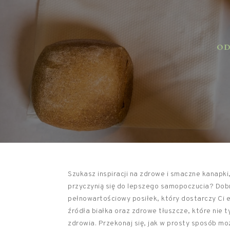
ODŻ
Szukasz inspiracji na zdrowe i smaczne kanapki,
przyczynią się do lepszego samopoczucia? Dob
pełnowartościowy posiłek, który dostarczy Ci e
źródła białka oraz zdrowe tłuszcze, które nie 
zdrowia. Przekonaj się, jak w prosty sposób m