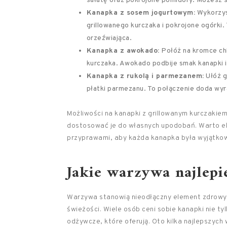
sałatę oraz pokrojone pomidory. Możesz 
Kanapka z sosem jogurtowym:
Wykorzyst
grillowanego kurczaka i pokrojone ogórki.
orzeźwiająca.
Kanapka z awokado:
Połóż na kromce chl
kurczaka. Awokado podbije smak kanapki 
Kanapka z rukolą i parmezanem:
Ułóż g
płatki parmezanu. To połączenie doda wyr
Możliwości na kanapki z grillowanym kurczakiem
dostosować je do własnych upodobań. Warto e
przyprawami, aby każda kanapka była wyjątkow
Jakie warzywa najlepi
Warzywa stanowią nieodłączny element zdrowych
świeżości. Wiele osób ceni sobie kanapki nie ty
odżywcze, które oferują. Oto kilka najlepszych