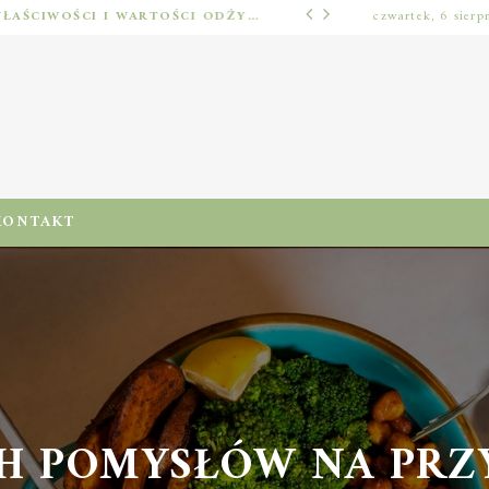
KUMKWAT – ZDROWOTNE WŁAŚCIWOŚCI I WARTOŚCI ODŻYWCZE CYTRUSÓW
czwartek, 6 sierp
ODŻYWIENIA I DIETA
KONTAKT
H POMYSŁÓW NA PRZ