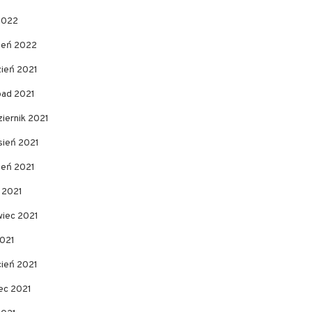
2022
zeń 2022
zień 2021
pad 2021
iernik 2021
sień 2021
ień 2021
c 2021
wiec 2021
2021
cień 2021
ec 2021