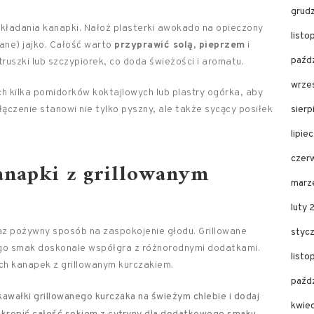
grud
składania kanapki. Nałoż plasterki awokado na opieczony
list
ane) jajko. Całość warto
przyprawić solą, pieprzem
i
paźd
etruszki lub szczypiorek, co doda świeżości i aromatu.
wrze
ch kilka pomidorków koktajlowych lub plastry ogórka, aby
ączenie stanowi nie tylko pyszny, ale także sycący posiłek
sier
lipie
czer
anapki z grillowanym
marz
luty
az pożywny sposób na zaspokojenie głodu. Grillowane
styc
 jego smak doskonale współgra z różnorodnymi dodatkami.
list
h kanapek z grillowanym kurczakiem.
paźd
awałki grillowanego kurczaka na świeżym chlebie i dodaj
kwie