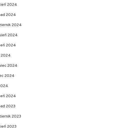
zień 2024
opad 2024
ziernik 2024
sień 2024
pień 2024
c 2024
wiec 2024
ec 2024
 2024
zeń 2024
opad 2023
ziernik 2023
cień 2023