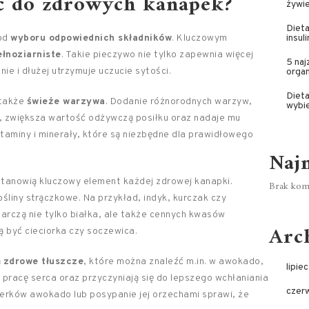
ać do zdrowych kanapek?
żywie
Dieta
 od
wyboru odpowiednich składników
. Kluczowym
insul
ełnoziarniste
. Takie pieczywo nie tylko zapewnia więcej
5 na
ie i dłużej utrzymuje uczucie sytości.
orga
Dieta
 także
świeże warzywa
. Dodanie różnorodnych warzyw,
wybi
a, zwiększa wartość odżywczą posiłku oraz nadaje mu
taminy i minerały, które są niezbędne dla prawidłowego
Naj
stanowią kluczowy element każdej zdrowej kanapki.
Brak kome
rośliny strączkowe. Na przykład, indyk, kurczak czy
tarczą nie tylko białka, ale także cennych kwasów
Arc
 być cieciorka czy soczewica.
ą
zdrowe tłuszcze
, które można znaleźć m.in. w awokado,
lipie
 pracę serca oraz przyczyniają się do lepszego wchłaniania
czer
terków awokado lub posypanie jej orzechami sprawi, że