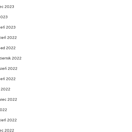
ec 2023
2023
zeń 2023
zień 2022
opad 2022
ziernik 2022
sień 2022
pień 2022
c 2022
wiec 2022
2022
cień 2022
ec 2022