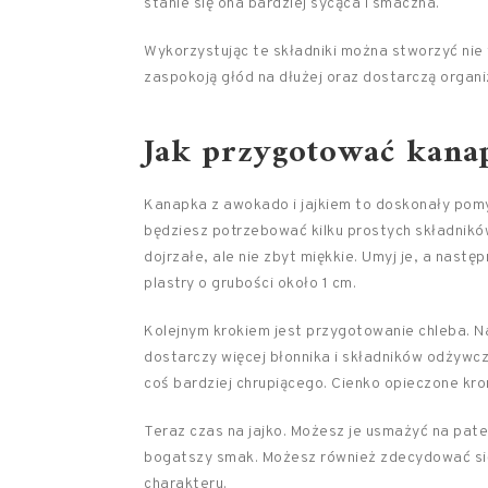
stanie się ona bardziej sycąca i smaczna.
Wykorzystując te składniki można stworzyć nie
zaspokoją głód na dłużej oraz dostarczą orga
Jak przygotować kanap
Kanapka z awokado i jajkiem to doskonały pomys
będziesz potrzebować kilku prostych składnikó
dojrzałe, ale nie zbyt miękkie. Umyj je, a nastę
plastry o grubości około 1 cm.
Kolejnym krokiem jest przygotowanie chleba. 
dostarczy więcej błonnika i składników odżywcz
coś bardziej chrupiącego. Cienko opieczone kro
Teraz czas na jajko. Możesz je usmażyć na patel
bogatszy smak. Możesz również zdecydować się
charakteru.