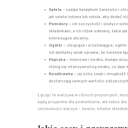
Sałata
– nadaje kanapkom świeżości i chr
jak sałata lodowa lub rukola, aby dodać r
Pomidory
– ich soczystość i słodycz wzb
składnikami, a ich różne odmiany, takie 
interesujące akcenty.
Ogórki
– chrupiące i orzeźwiające, ogórki
Ich delikatny smak sprawia, że świetnie ł
Papryka
– kolorowa i słodka, dodaje wizu
różnią się intensywnością smaku, co daj
Rzodkiewka
– jej ostry smak i chrupkoś
dostarczają cennych wartości odżywczych
Łącząc te warzywa w różnych proporcjach, możn
będą przyjemne dla podniebienia, ale także dla
sezonowości warzyw – świeże, lokalne składnik