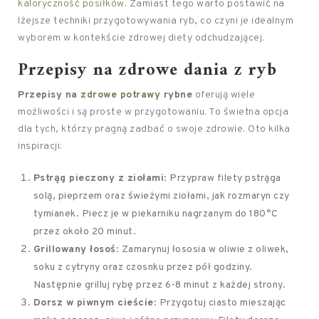
kaloryczność posiłków
. Zamiast tego warto postawić na
lżejsze techniki przygotowywania ryb, co czyni je idealnym
wyborem w kontekście zdrowej diety odchudzającej.
Przepisy na zdrowe dania z ryb
Przepisy na
zdrowe potrawy
rybne
oferują wiele
możliwości i są proste w przygotowaniu. To świetna opcja
dla tych, którzy pragną zadbać o swoje zdrowie. Oto kilka
inspiracji:
Pstrąg pieczony z ziołami
: Przypraw filety pstrąga
solą, pieprzem oraz świeżymi ziołami, jak rozmaryn czy
tymianek. Piecz je w piekarniku nagrzanym do 180°C
przez około 20 minut.
Grillowany łosoś
: Zamarynuj łososia w oliwie z oliwek,
soku z cytryny oraz czosnku przez pół godziny.
Następnie grilluj rybę przez 6-8 minut z każdej strony.
Dorsz w piwnym cieście
: Przygotuj ciasto mieszając