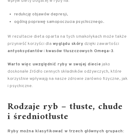
wpływ diety bogatej w ryby na:
redukcję objawów depresji,
ogólną poprawę samopoczucia psychicznego.
W rezultacie dieta oparta na tych smakołykach może także
przynieść korzyści dla
wyglądu skóry
dzięki zawartości
antyoksydantów
i
kwasów tłuszczowych Omega-3
.
Warto więc uwzględnić ryby w swojej diecie
jako
doskonałe źródło cennych składników odżywczych, które
korzystnie wpływają na nasze zdrowie zarówno fizyczne, jak
i psychiczne.
Rodzaje ryb – tłuste, chude
i średniotłuste
Ryby można klasyfikować w trzech głównych grupach: