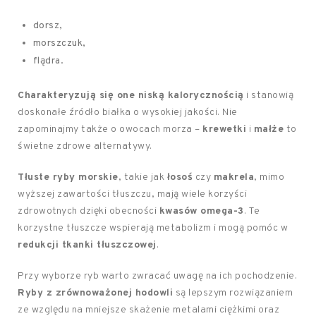
dorsz,
morszczuk,
flądra.
Charakteryzują się one niską kalorycznością
i stanowią
doskonałe źródło białka o wysokiej jakości. Nie
zapominajmy także o owocach morza –
krewetki
i
małże
to
świetne zdrowe alternatywy.
Tłuste ryby morskie
, takie jak
łosoś
czy
makrela
, mimo
wyższej zawartości tłuszczu, mają wiele korzyści
zdrowotnych dzięki obecności
kwasów omega-3
. Te
korzystne tłuszcze wspierają metabolizm i mogą pomóc w
redukcji tkanki tłuszczowej
.
Przy wyborze ryb warto zwracać uwagę na ich pochodzenie.
Ryby z zrównoważonej hodowli
są lepszym rozwiązaniem
ze względu na mniejsze skażenie metalami ciężkimi oraz