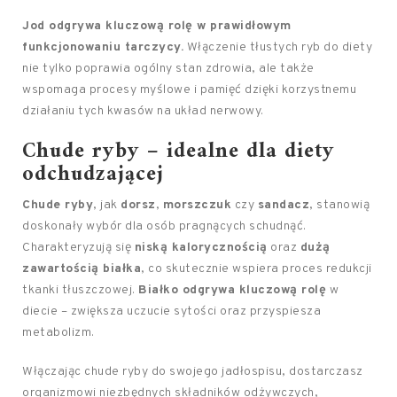
Jod odgrywa kluczową rolę w prawidłowym
funkcjonowaniu tarczycy.
Włączenie tłustych ryb do diety
nie tylko poprawia ogólny stan zdrowia, ale także
wspomaga procesy myślowe i pamięć dzięki korzystnemu
działaniu tych kwasów na układ nerwowy.
Chude ryby – idealne dla diety
odchudzającej
Chude ryby
, jak
dorsz
,
morszczuk
czy
sandacz
, stanowią
doskonały wybór dla osób pragnących schudnąć.
Charakteryzują się
niską kalorycznością
oraz
dużą
zawartością białka
, co skutecznie wspiera proces redukcji
tkanki tłuszczowej.
Białko odgrywa kluczową rolę
w
diecie – zwiększa uczucie sytości oraz przyspiesza
metabolizm.
Włączając chude ryby do swojego jadłospisu, dostarczasz
organizmowi niezbędnych składników odżywczych,