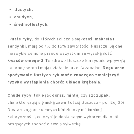
tłustych
,
chudych
,
średniotłustych
.
Tłuste ryby
, do których zaliczają się
łosoś
,
makrela
i
sardynki
, mają od 7% do 15% zawartości tłuszczu. Są one
niezwykle cenione przede wszystkim za wysoką ilość
kwasów omega-3
. Te zdrowe tłuszcze korzystnie wpływają
na pracę serca i mają działanie przeciwzapalne.
Regularne
spożywanie tłustych ryb może znacząco zmniejszyć
ryzyko wystąpienia chorób układu krążenia.
Chude ryby
, takie jak
dorsz
,
mintaj
czy
szczupak
,
charakteryzują się niską zawartością tłuszczu – poniżej 2%.
Dostarczają one cennych białek przy minimalnej
kaloryczności, co czyni je doskonałym wyborem dla osób
pragnących zadbać o swoją sylwetkę.