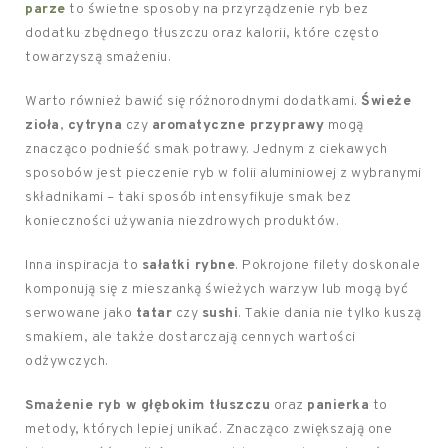
parze
to świetne sposoby na przyrządzenie ryb bez
dodatku zbędnego tłuszczu oraz kalorii, które często
towarzyszą smażeniu.
Warto również bawić się różnorodnymi dodatkami.
Świeże
zioła
,
cytryna
czy
aromatyczne przyprawy
mogą
znacząco podnieść smak potrawy. Jednym z ciekawych
sposobów jest pieczenie ryb w folii aluminiowej z wybranymi
składnikami – taki sposób intensyfikuje smak bez
konieczności używania niezdrowych produktów.
Inna inspiracja to
sałatki rybne
. Pokrojone filety doskonale
komponują się z mieszanką świeżych warzyw lub mogą być
serwowane jako
tatar
czy
sushi
. Takie dania nie tylko kuszą
smakiem, ale także dostarczają cennych wartości
odżywczych.
Smażenie ryb w głębokim tłuszczu
oraz
panierka
to
metody, których lepiej unikać. Znacząco zwiększają one