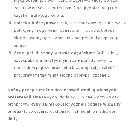
mąkę pszenną, piwo i różne przyprawy. Filety dorsza
zanurz w cieście, a potem smaż na głębokim oleju do
uzyskania złotego koloru.
Sałatka tuńczykowa
: Połącz konserwowego tuńczyka z
pokrojonymi ogórkami, pomidorami i cebulą. Całość
skrop sosem jogurtowym lub vinaigrette dla lepszego
smaku.
Szczupak duszony w sosie cygańskim
: Gotuj filety
szczupaka w aromatycznym sosie pomidorowym z
dodatkiem papryki oraz cebuli, wzbogacając całość
przyprawami takimi jak słodka papryka i czosnek.
Każdy przepis można dostosować według własnych
preferencji smakowych
, dodając ulubione warzywa czy
przyprawy.
Ryby są niskokaloryczne i bogate w kwasy
omega-3
, co czyni je doskonałym składnikiem zdrowej
diety.