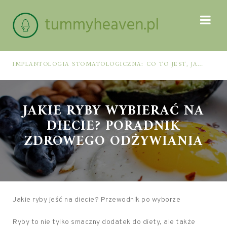
IMPLANTOLOGIA STOMATOLOGICZNA: CO TO JEST, JAK WYGLĄDA PROCES IMPLANTACJI I GOJENIA ORAZ DLA KOGO MA ZASTOSOWANIE
JAKIE RYBY WYBIERAĆ NA
DIECIE? PORADNIK
ZDROWEGO ODŻYWIANIA
Jakie ryby jeść na diecie? Przewodnik po wyborze
Ryby to nie tylko smaczny dodatek do diety, ale także