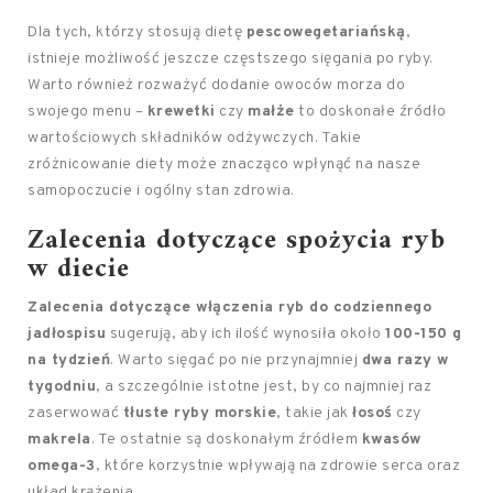
Dla tych, którzy stosują dietę
pescowegetariańską
,
istnieje możliwość jeszcze częstszego sięgania po ryby.
Warto również rozważyć dodanie owoców morza do
swojego menu –
krewetki
czy
małże
to doskonałe źródło
wartościowych składników odżywczych. Takie
zróżnicowanie diety może znacząco wpłynąć na nasze
samopoczucie i ogólny stan zdrowia.
Zalecenia dotyczące spożycia ryb
w diecie
Zalecenia dotyczące włączenia ryb do codziennego
jadłospisu
sugerują, aby ich ilość wynosiła około
100-150 g
na tydzień
. Warto sięgać po nie przynajmniej
dwa razy w
tygodniu
, a szczególnie istotne jest, by co najmniej raz
zaserwować
tłuste ryby morskie
, takie jak
łosoś
czy
makrela
. Te ostatnie są doskonałym źródłem
kwasów
omega-3
, które korzystnie wpływają na zdrowie serca oraz
układ krążenia.