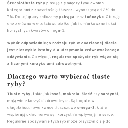
Średniotłuste ryby
plasują się między tymi dwoma
kategoriami z zawartością tłuszczu wynoszącą od 2% do
7%. Do tej grupy zaliczamy
pstrąga
oraz
tuńczyka
. Oferują
one zarówno wartościowe białko, jak i umiarkowane ilości
korzystnych kwasów omega-3.
Wybór odpowiedniego rodzaju ryb w codziennej diecie
jest niezwykle istotny dla utrzymania zrównoważonego
odżywiania.
Co więcej,
regularne spożycie ryb wiąże się
z licznymi korzyściami zdrowotnymi.
Dlaczego warto wybierać tłuste
ryby?
Tłuste ryby
, takie jak
łosoś
,
makrela
,
śledź
czy
sardynki
,
mają wiele korzyści zdrowotnych. Są bogate w
długołańcuchowe kwasy tłuszczowe
omega-3
, które
wspierają układ nerwowy i korzystnie wpływają na serce.
Regularne spożywanie tych ryb może przyczynić się do: