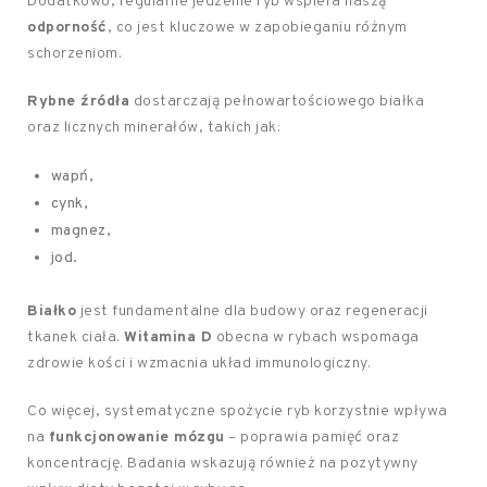
Dodatkowo, regularne jedzenie ryb wspiera naszą
odporność
, co jest kluczowe w zapobieganiu różnym
schorzeniom.
Rybne źródła
dostarczają pełnowartościowego białka
oraz licznych minerałów, takich jak:
wapń,
cynk,
magnez,
jod.
Białko
jest fundamentalne dla budowy oraz regeneracji
tkanek ciała.
Witamina D
obecna w rybach wspomaga
zdrowie kości i wzmacnia układ immunologiczny.
Co więcej, systematyczne spożycie ryb korzystnie wpływa
na
funkcjonowanie mózgu
– poprawia pamięć oraz
koncentrację. Badania wskazują również na pozytywny