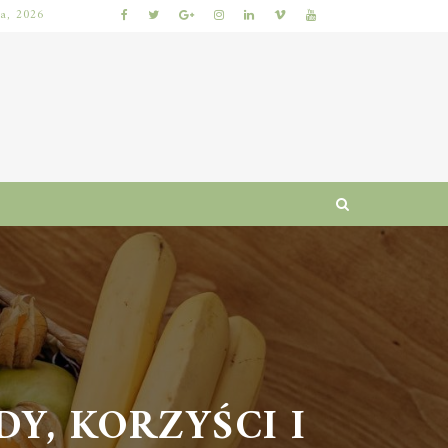
ia, 2026
KUMKWAT – ZDROWOTNE WŁAŚCIWOŚCI I WARTOŚCI ODŻYWCZE CYTRUSÓW
, KORZYŚCI I