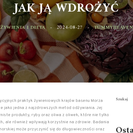
JAK JĄ WDROŻYĆ
YWIENIA I DIETA
-
2024-08-27
-
TUMMYHEAVEN.PL
Szukaj
ycyjnych praktyk żywieniowych krajów basenu Morza
e jako jedna z najzdrowszych metod odżywiania. Jej
ste produkty, ryby oraz oliwa z oliwek, które nie tylko
, ale również wpływają korzystnie na zdrowie. Badania
Ost
orskiej może przyczynić się do długowieczności oraz