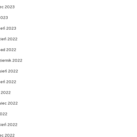
ec 2023
2023
zeń 2023
zień 2022
opad 2022
ziernik 2022
sień 2022
pień 2022
c 2022
wiec 2022
2022
cień 2022
ec 2022