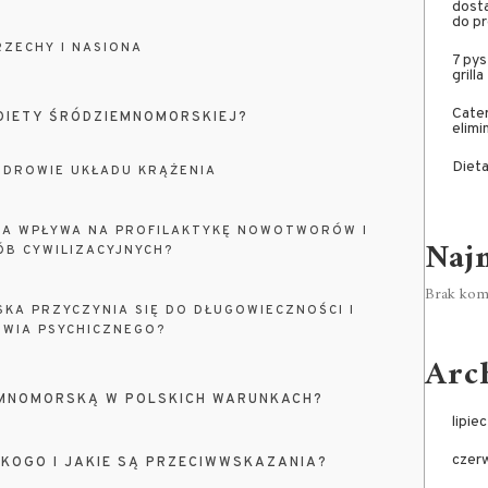
dosta
do pr
RZECHY I NASIONA
7 pys
grilla
Cater
DIETY ŚRÓDZIEMNOMORSKIEJ?
elim
Dieta
ZDROWIE UKŁADU KRĄŻENIA
KA WPŁYWA NA PROFILAKTYKĘ NOWOTWORÓW I
Naj
B CYWILIZACYJNYCH?
Brak kome
KA PRZYCZYNIA SIĘ DO DŁUGOWIECZNOŚCI I
WIA PSYCHICZNEGO?
Arc
EMNOMORSKĄ W POLSKICH WARUNKACH?
lipie
czer
 KOGO I JAKIE SĄ PRZECIWWSKAZANIA?