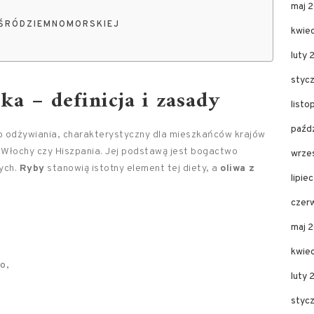
maj 
 ŚRÓDZIEMNOMORSKIEJ
kwie
luty 
styc
a – definicja i zasady
list
paźd
 odżywiania, charakterystyczny dla mieszkańców krajów
 Włochy czy Hiszpania. Jej podstawą jest bogactwo
wrze
ych.
Ryby
stanowią istotny element tej diety, a
oliwa z
lipie
czer
maj 
kwie
o,
luty
styc