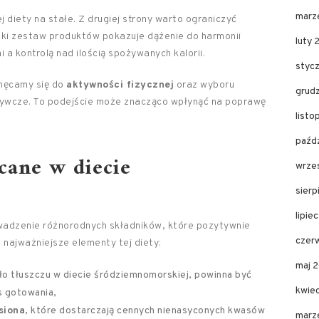
marz
 diety na stałe. Z drugiej strony warto ograniczyć
ki zestaw produktów pokazuje dążenie do harmonii
luty 
 kontrolą nad ilością spożywanych kalorii.
styc
chęcamy się do
aktywności fizycznej
oraz wyboru
grud
żywcze. To podejście może znacząco wpłynąć na poprawę
list
paźd
cane w diecie
wrze
sier
lipie
owadzenie różnorodnych składników, które pozytywnie
czer
najważniejsze elementy tej diety:
maj 
 tłuszczu w diecie śródziemnomorskiej, powinna być
kwie
s gotowania,
siona
, które dostarczają cennych nienasyconych kwasów
marz