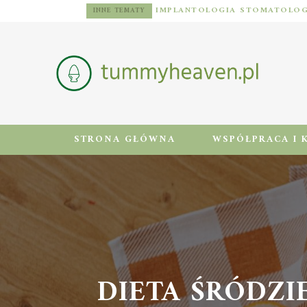
DIETA DLA MĘŻCZYZN Z NADWAGĄ: ZASADY, JADŁOSPIS I AKTYWNOŚĆ FIZYCZNA
INNE TEMATY
STRONA GŁÓWNA
WSPÓŁPRACA I 
DIETA ŚRÓDZI