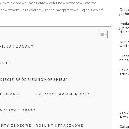
, w tym sercowo-naczyniowych i nowotworów. Warto
Dieta
j zdrowotnym korzyściom, które mogą zrewolucjonizować
jadło
Impla
jak w
dla 
Kumk
wart
NICJA I ZASADY
Dieta
najcz
SKIEJ
Jak 
zdrow
 DIECIE ŚRÓDZIEMNOMORSKIEJ?
 TŁUSZCZE
RYBY I OWOCE MORZA
ARZYWA I OWOCE
Jak d
E w 
UKTY ZBOŻOWE I ROŚLINY STRĄCZKOWE
Cater