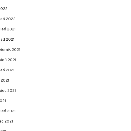
2022
zeń 2022
zień 2021
pad 2021
iernik 2021
sień 2021
ień 2021
c 2021
wiec 2021
2021
cień 2021
ec 2021