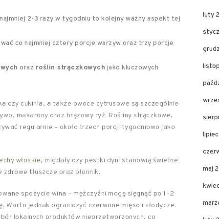
luty 
jmniej 2-3 razy w tygodniu to kolejny ważny aspekt tej
styc
ać co najmniej cztery porcje warzyw oraz trzy porcje
grud
listo
owych
oraz
roślin strączkowych
jako kluczowych
paźdz
wrze
yka czy cukinia, a także owoce cytrusowe są szczególnie
zywo, makarony oraz brązowy ryż. Rośliny strączkowe,
sierp
żywać regularnie – około trzech porcji tygodniowo jako
lipie
czer
echy włoskie
, migdały czy pestki dyni stanowią świetne
maj 
 zdrowe tłuszcze oraz błonnik.
kwie
owane spożycie wina – mężczyźni mogą sięgnąć po 1-2
marz
ę. Warto jednak ograniczyć czerwone mięso i słodycze.
ybór lokalnych produktów nieprzetworzonych, co