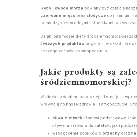
Ryby
i
owoce morza
powinny być częścią naszej
czerwone mięso
oraz
słodycze
do minimum. Ta
pomiędzy różnorodnymi składnikami odżywczymi a
Dzięki piramidzie diety śródziemnomorskiej za
świeżych produktów
bogatych w składniki od
naszego zdrowia i samopoczucia.
Jakie produkty są zale
śródziemnomorskiej?
W diecie śródziemnomorskiej istotne jest wpr
wpływają na nasze zdrowie i samopoczucie. Oto 
oliwa z oliwek
stanowi podstawowe źródło
używana zarówno do sałatek, jak i podcza
wzbogacenie posiłków o
orzechy
oraz
na