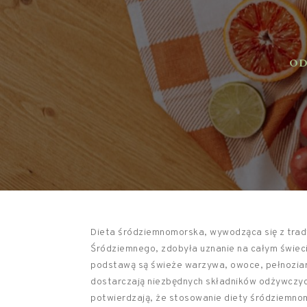
ODŻ
Dieta śródziemnomorska, wywodząca się z trad
Śródziemnego, zdobyła uznanie na całym świeci
podstawą są świeże warzywa, owoce, pełnoziarni
dostarczają niezbędnych składników odżywczych
potwierdzają, że stosowanie diety śródziemnom