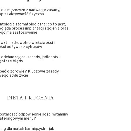
 dla mężczyzn z nadwagą: zasady,
spis i aktywność fizyczna
ntologia stomatologiczna: co to jest,
ygląda proces implantacji i gojenia oraz
kogo ma zastosowanie
wat – zdrowotne właściwości i
ości odżywcze cytrusów
 odchudzająca: zasady, jadłospis i
ęstsze błędy
dbać o zdrowie? Kluczowe zasady
ego stylu życia
DIETA I KUCHNIA
ostarczać odpowiednie ilości witaminy
cateringowym menu?
ing dla matek karmiących – jak