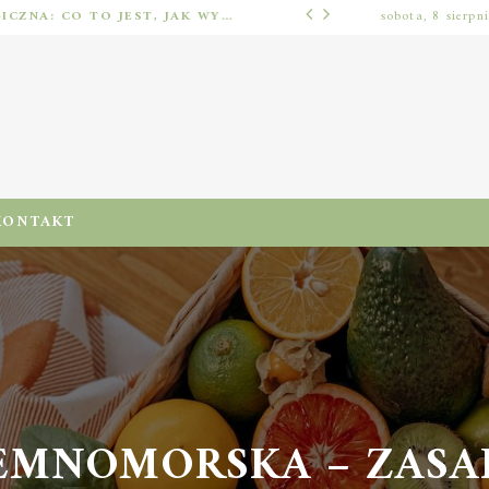
IMPLANTOLOGIA STOMATOLOGICZNA: CO TO JEST, JAK WYGLĄDA PROCES IMPLANTACJI I GOJENIA ORAZ DLA KOGO MA ZASTOSOWANIE
sobota, 8 sierpn
ODŻYWIENIA I DIETA
KONTAKT
EMNOMORSKA – ZASADY