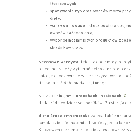
tłuszczowych,
spożywanie ryb
oraz owoców morza przyna
diety,
warzywa i owoce
– dieta powinna obejmow
owoców każdego dnia,
wybór pełnoziarnistych
produktów zboż
składników diety.
Sezonowe warzywa
, takie jak pomidory, papr
polecane. Należy wybierać pełnoziarniste piec
takie jak soczewica czy ciecierzyca, warto spo
doskonałe źródło białka roślinnego.
Nie zapominajmy o
orzechach
i
nasionach
!
Orz
dodatki do codziennych posiłków. Zawierają one
dieta śródziemnomorska
zaleca także umiark
lampki dziennie, natomiast kobiety jedną lampk
Kluczowym elementem tej diety jest również w