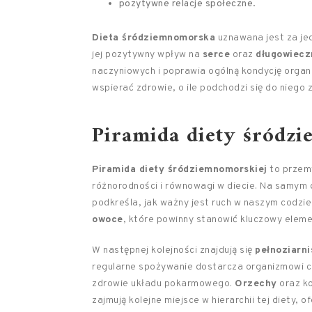
pozytywne relacje społeczne.
Dieta śródziemnomorska
uznawana jest za jed
jej pozytywny wpływ na
serce
oraz
długowiecz
naczyniowych i poprawia ogólną kondycję orga
wspierać zdrowie, o ile podchodzi się do niego 
Piramida diety śródz
Piramida diety śródziemnomorskiej
to przem
różnorodności i równowagi w diecie. Na samym d
podkreśla, jak ważny jest ruch w naszym codzi
owoce
, które powinny stanowić kluczowy eleme
W następnej kolejności znajdują się
pełnoziarn
regularne spożywanie dostarcza organizmowi c
zdrowie układu pokarmowego.
Orzechy
oraz ko
zajmują kolejne miejsce w hierarchii tej diety,