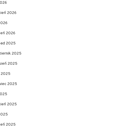
2026
cień 2026
2026
zeń 2026
opad 2025
ziernik 2025
sień 2025
c 2025
wiec 2025
2025
cień 2025
 2025
zeń 2025