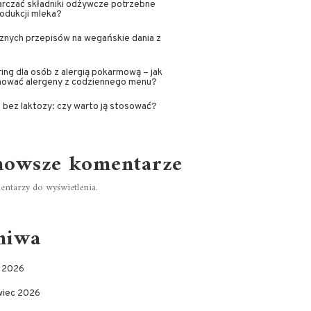
rczać składniki odżywcze potrzebne
odukcji mleka?
znych przepisów na wegańskie dania z
ing dla osób z alergią pokarmową – jak
inować alergeny z codziennego menu?
 bez laktozy: czy warto ją stosować?
nowsze komentarze
ntarzy do wyświetlenia.
hiwa
c 2026
wiec 2026