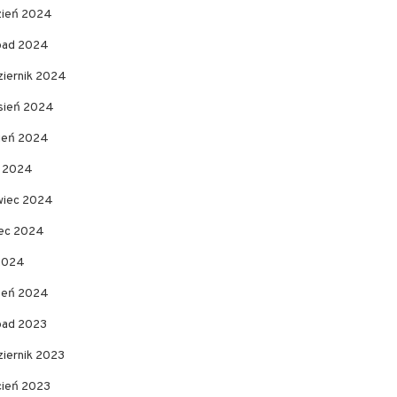
zień 2024
opad 2024
ziernik 2024
sień 2024
pień 2024
c 2024
wiec 2024
ec 2024
 2024
zeń 2024
opad 2023
ziernik 2023
cień 2023