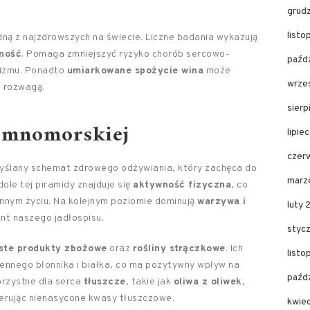
grud
list
ną z najzdrowszych na świecie. Liczne badania wykazują
ność
. Pomaga zmniejszyć ryzyko chorób sercowo-
paźd
nizmu. Ponadto
umiarkowane spożycie wina
może
wrze
z rozwagą.
sier
iemnomorskiej
lipie
czer
yślany schemat zdrowego odżywiania, który zachęca do
marz
ole tej piramidy znajduje się
aktywność fizyczna
, co
ennym życiu. Na kolejnym poziomie dominują
warzywa i
luty
nt naszego jadłospisu.
styc
iste produkty zbożowe
oraz
rośliny strączkowe
. Ich
list
ennego błonnika i białka, co ma pozytywny wpływ na
paźd
rzystne dla serca
tłuszcze
, takie jak
oliwa z oliwek
,
 oferując nienasycone kwasy tłuszczowe.
kwie