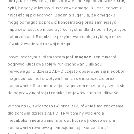
diety, które wspierają ich zdrowie i funkcje poznawcze.
Olej
rybi
, bogaty w kwasy tłuszczowe omega-3, jest jednym z
najczęściej polecanych. Badania sugerują, że omega-3
mogą pomagać poprawić koncentrację oraz zmniejszyć
impulsywność, co może być korzystne dla dzieci z tego typu
zaburzeniami. Regularne przyjmowanie oleju rybiego może
również wspierać rozwój mózgu.
Innym istotnym suplementem jest
magnez
. Ten minerał
odgrywa kluczową rolę w funkcjonowaniu układu
nerwowego. U dzieci z ADHD często obserwuje się niedobór
magnezu, co może wpływać na ich samopoczucie oraz
zachowanie. Suplementacja magnezem może przyczynić się
do poprawy nastroju i redukcji objawów nadpobudliwości.
Witamina B, zwłaszcza B6 oraz B12, również ma znaczenie
dla zdrowia dzieci z ADHD. Te witaminy wspierają
metabolizm neurotransmiterów, które są kluczowe dla
zachowania równowagi emocjonalnej i koncentracji.