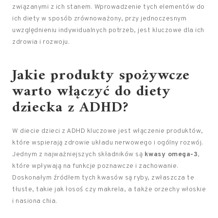
związanymi z ich stanem. Wprowadzenie tych elementów do
ich diety w sposób zrównoważony, przy jednoczesnym
uwzględnieniu indywidualnych potrzeb, jest kluczowe dla ich
zdrowia i rozwoju.
Jakie produkty spożywcze
warto włączyć do diety
dziecka z ADHD?
W diecie dzieci z ADHD kluczowe jest włączenie produktów,
które wspierają zdrowie układu nerwowego i ogólny rozwój.
Jednym z najważniejszych składników są
kwasy omega-3
,
które wpływają na funkcje poznawcze i zachowanie.
Doskonałym źródłem tych kwasów są ryby, zwłaszcza te
tłuste, takie jak łosoś czy makrela, a także orzechy włoskie
i nasiona chia.