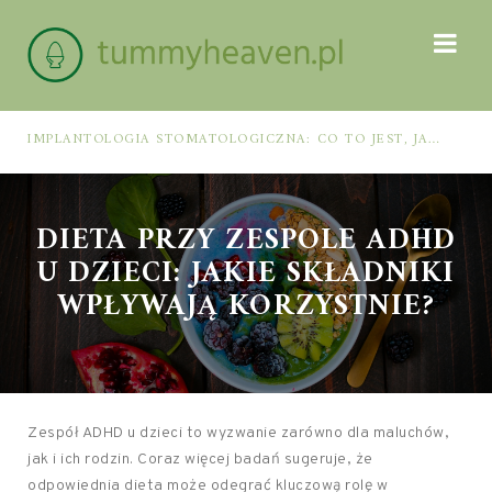
IMPLANTOLOGIA STOMATOLOGICZNA: CO TO JEST, JAK WYGLĄDA PROCES IMPLANTACJI I GOJENIA ORAZ DLA KOGO MA ZASTOSOWANIE
DIETA PRZY ZESPOLE ADHD
U DZIECI: JAKIE SKŁADNIKI
WPŁYWAJĄ KORZYSTNIE?
Zespół ADHD u dzieci to wyzwanie zarówno dla maluchów,
jak i ich rodzin. Coraz więcej badań sugeruje, że
odpowiednia dieta może odegrać kluczową rolę w