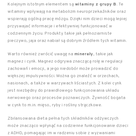
Kolejnym istotnym elementem są
witaminy z grupy B
. Te
witaminy wpływają na metabolizm neuroprzekaźników oraz
wspierają ogólną pracę mózgu. Dzięki nim dzieci mogą lepiej
przyswajać informacje i efektywniej funkcjonować w
codziennym życiu. Produkty takie jak pełnoziarniste
pieczywo, jaja oraz nabiał są dobrym źródłem tych witamin.
Warto również zwrócić uwagę na
minerały
, takie jak
magnez i cynk. Magnez odgrywa znaczącą rolę w regulacji
zachowań i emocji, a jego niedobór może prowadzić do
większej impulsywności. Można go znaleźć w orzechach,
nasionach, a także w warzywach liściastych. Z kolei cynk
jest niezbędny do prawidłowego funkcjonowania układu
nerwowego oraz procesów poznawczych. Żywność bogata
w cynk to m.in. mięso, ryby i rośliny strączkowe.
Zbilansowana dieta pełna tych składników odżywczych
może znacząco wpłynąć na codzienne funkcjonowanie dzieci
z ADHD, pomagając im w radzeniu sobie z wyzwaniami