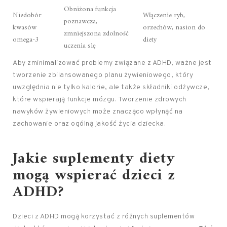
Obniżona funkcja
Niedobór
Włączenie ryb,
poznawcza,
kwasów
orzechów, nasion do
zmniejszona zdolność
omega-3
diety
uczenia się
Aby zminimalizować problemy związane z ADHD, ważne jest
tworzenie zbilansowanego planu żywieniowego, który
uwzględnia nie tylko kalorie, ale także składniki odżywcze,
które wspierają funkcje mózgu. Tworzenie zdrowych
nawyków żywieniowych może znacząco wpłynąć na
zachowanie oraz ogólną jakość życia dziecka.
Jakie suplementy diety
mogą wspierać dzieci z
ADHD?
Dzieci z ADHD mogą korzystać z różnych suplementów