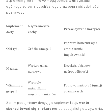
Suplementy witaminowe mogą pomóc w utrzymaniu
ogólnego zdrowia psychicznego oraz poprawić zdolności
poznawcze.
Suplement
Najważniejsze
Przewidywane korzyści
diety
cechy
Poprawa koncentracji i
Olej rybi
Źródło omega-3
zmniejszenie
impulsywności
Wspiera układ
Redukcja objawów
Magnez
nerwowy
nadpobudliwości
Wsparcie
Witaminy z
Poprawa nastroju i funkcji
metabolizmu
grupy B
poznawczych
neurotransmiterów
Zanim podejmiemy decyzję o suplementacji,
warto
skonsultować się z lekarzem
lub specjalistą ds. żywienia,