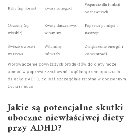
Wsparcie dla funkcji
Ryby (np. łosoś)
Kwasy omega-3
poznawczych
Orzechy (np.
Kwasy tłuszczowe,
Poprawa pamięci i
włoskie)
witaminy
nastroju
Świeże owoce i
Witaminy,
Zwiększenie energii i
warzywa
minerały
koncentracji
Wprowadzenie powyższych produktów do diety może
pomóc w poprawie zachowań i ogólnego samopoczucia
dziecka z ADHD, co jest szczególnie istotne w codziennym
życiu i nauce.
Jakie są potencjalne skutki
uboczne niewłaściwej diety
przy ADHD?