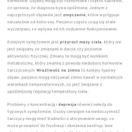
hormonów. Objawy mogą być różnorodne i często subtelne,
co sprawia, że diagnoza bywa opóźniona. Jednym z
najczęstszych objawów jest
zmęczenie
, które występuje
niezależnie od ilości snu. Pacjenci często czują się stale
wyczerpani, co wpływa na ich codzienne funkcjonowanie.
Kolejnym symptomem jest
przyrost masy ciała
, który nie
jest związany ze zmianami w diecie czy poziomie
aktywności fizycznej. Zmiany te mogą być wynikiem
metabolizmu, który zwalnia z powodu niedoboru hormonów
tarczycowych.
Wrażliwość na zimno
to kolejny typowy
objaw; pacjenci mogą odczuwać zimno nawet w normalnych
warunkach temperaturowych, co jest związane z
upośledzoną regulacją temperatury ciała.
Problemy z koncentracją i
depresja
również należą do
typowych symptomów. Osoby cierpiące na niedoczynność
tarczycy mogą mieć trudności z utrzymaniem uwagi, co
może prowadzić do frustracji i obniżenia nastroju. Inne