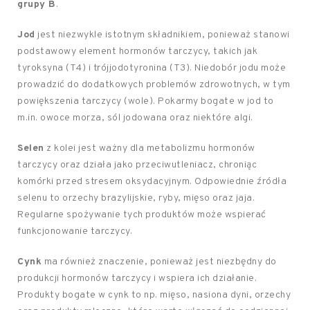
grupy B
.
Jod
jest niezwykle istotnym składnikiem, ponieważ stanowi
podstawowy element hormonów tarczycy, takich jak
tyroksyna (T4) i trójjodotyronina (T3). Niedobór jodu może
prowadzić do dodatkowych problemów zdrowotnych, w tym
powiększenia tarczycy (wole). Pokarmy bogate w jod to
m.in. owoce morza, sól jodowana oraz niektóre algi.
Selen
z kolei jest ważny dla metabolizmu hormonów
tarczycy oraz działa jako przeciwutleniacz, chroniąc
komórki przed stresem oksydacyjnym. Odpowiednie źródła
selenu to orzechy brazylijskie, ryby, mięso oraz jaja.
Regularne spożywanie tych produktów może wspierać
funkcjonowanie tarczycy.
Cynk
ma również znaczenie, ponieważ jest niezbędny do
produkcji hormonów tarczycy i wspiera ich działanie.
Produkty bogate w cynk to np. mięso, nasiona dyni, orzechy