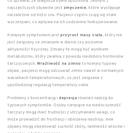
co sprawia, że diagnoza bywa opóźniona. Jednym z
najczęstszych objawów jest
zmęczenie
, które występuje
niezależnie od ilości snu. Pacjenci często czują się stale
wyczerpani, co wpływa na ich codzienne funkcjonowanie.
Kolejnym symptomem jest
przyrost masy ciała
, który nie
jest związany ze zmianami w diecie czy poziomie
aktywności fizycznej. Zmiany te mogą być wynikiem
metabolizmu, który zwalnia z powodu niedoboru hormonów
tarczycowych.
Wrażliwość na zimno
to kolejny typowy
objaw; pacjenci mogą odczuwać zimno nawet w normalnych
warunkach temperaturowych, co jest związane z
upośledzoną regulacją temperatury ciała.
Problemy z koncentracją i
depresja
również należą do
typowych symptomów. Osoby cierpiące na niedoczynność
tarczycy mogą mieć trudności z utrzymaniem uwagi, co
może prowadzić do frustracji i obniżenia nastroju. Inne
objawy mogą obejmować suchość skóry, łamliwość włosów i