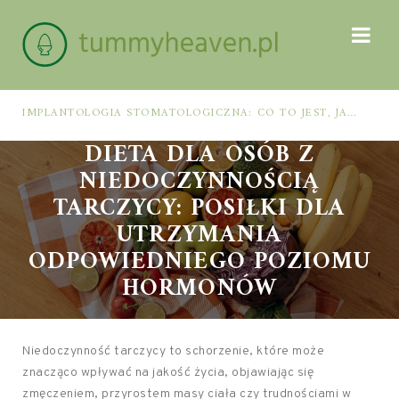
IMPLANTOLOGIA STOMATOLOGICZNA: CO TO JEST, JAK WYGLĄDA PROCES IMPLANTACJI I GOJENIA ORAZ DLA KOGO MA ZASTOSOWANIE
DIETA DLA OSÓB Z
NIEDOCZYNNOŚCIĄ
TARCZYCY: POSIŁKI DLA
UTRZYMANIA
ODPOWIEDNIEGO POZIOMU
HORMONÓW
Niedoczynność tarczycy to schorzenie, które może
znacząco wpływać na jakość życia, objawiając się
zmęczeniem, przyrostem masy ciała czy trudnościami w