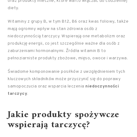
oraz produkty mleczne, które warto włączać do codziennej
diety.
Witaminy z grupy B, w tym B12, B6 oraz kwas foliowy, także
mają ogromny wpływ na stan zdrowia osób z
niedoczynnością tarczycy. Wspierają one metabolizm oraz
produkcję energii, co jest szczególnie ważne dla osób z
zaburzeniami hormonalnymi. Źródła witamin B to
pełnoziarniste produkty zbożowe, mięso, owoce i warzywa.
Świadome komponowanie posiłków z uwzględnieniem tych
kluczowych składników może przyczynić się do poprawy
samopoczucia oraz wsparcia leczenia
niedoczynności
tarczycy
.
Jakie produkty spożywcze
wspierają tarczycę?