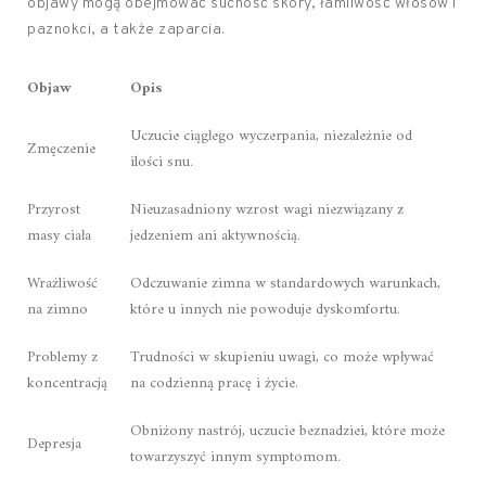
objawy mogą obejmować suchość skóry, łamliwość włosów i
paznokci, a także zaparcia.
Objaw
Opis
Uczucie ciągłego wyczerpania, niezależnie od
Zmęczenie
ilości snu.
Przyrost
Nieuzasadniony wzrost wagi niezwiązany z
masy ciała
jedzeniem ani aktywnością.
Wrażliwość
Odczuwanie zimna w standardowych warunkach,
na zimno
które u innych nie powoduje dyskomfortu.
Problemy z
Trudności w skupieniu uwagi, co może wpływać
koncentracją
na codzienną pracę i życie.
Obniżony nastrój, uczucie beznadziei, które może
Depresja
towarzyszyć innym symptomom.