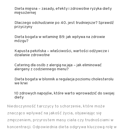
Dieta mięsna – zasady, efekty i zdrowotne ryzyka diety
mięsożernej
Dlaczego odchudzanie po 40. jest trudniejsze? Sprawdź
przyczyny
Dieta bogata w witaminę B9: jak wpływa na zdrowie
mózgu?
Kapusta pekińska – właściwości, wartości odżywcze i
działanie zdrowotne
Catering dla osób z alergią na jaja – jak eliminować
alergeny z codziennego menu?
Dieta bogata w błonnik a regulacja poziomu cholesterolu
we krwi
10 zdrowych napojów, które warto wprowadzić do swojej
diety
Niedoczynność tarczycy to schorzenie, które może
znacząco wpływać na jakość życia, objawiając się
zmęczeniem, przyrostem masy ciała czy trudnościami w
koncentracji. Odpowiednia dieta odgrywa kluczową rolę w