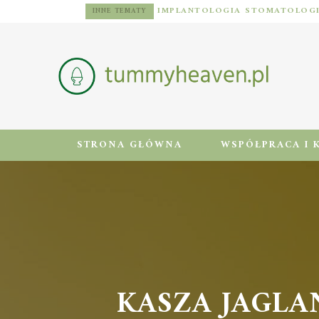
DIETA DLA MĘŻCZYZN Z NADWAGĄ: ZASADY, JADŁOSPIS I AKTYWNOŚĆ FIZYCZNA
INNE TEMATY
STRONA GŁÓWNA
WSPÓŁPRACA I 
KASZA JAGLAN