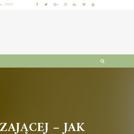
ia, 2026
KUMKWAT – ZDROWOTNE WŁAŚCIWOŚCI I WARTOŚCI ODŻYWCZE CYTRUSÓW
JĄCEJ – JAK