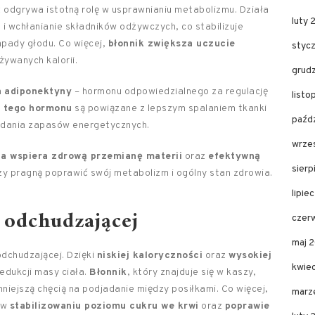
ż odgrywa istotną rolę w usprawnianiu metabolizmu. Działa
luty 
e i wchłanianie składników odżywczych, co stabilizuje
apady głodu. Co więcej,
błonnik zwiększa uczucie
styc
żywanych kalorii.
grud
a
adiponektyny
– hormonu odpowiedzialnego za regulację
listo
 tego hormonu
są powiązane z lepszym spalaniem tkanki
paźdz
ładania zapasów energetycznych.
wrze
na wspiera zdrową przemianę materii
oraz
efektywną
sierp
rzy pragną poprawić swój metabolizm i ogólny stan zdrowia.
lipie
 odchudzającej
czer
maj 
odchudzającej. Dzięki
niskiej kaloryczności
oraz
wysokiej
kwie
redukcji masy ciała.
Błonnik
, który znajduje się w kaszy,
mniejszą chęcią na podjadanie między posiłkami. Co więcej,
marz
 w
stabilizowaniu poziomu cukru we krwi
oraz
poprawie