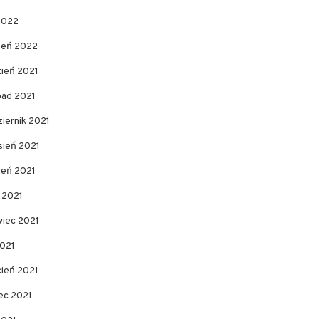
2022
zeń 2022
zień 2021
pad 2021
iernik 2021
sień 2021
ień 2021
c 2021
wiec 2021
2021
cień 2021
ec 2021