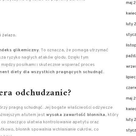
maj 
kwie
luty 
styc
i żelazo.
list
indeks glikemiczny
. To oznacza, że pomaga utrzymać
paźd
jsza ryzyko nagłych ataków głodu. Dzięki tym
między posiłkami i skutecznie wspierać proces
wrze
ment diety dla wszystkich pragnących schudnąć.
lipie
iera odchudzanie?
czer
maj 
tórzy pragną schudnąć. Jej bogate właściwości odżywcze
kwie
ażniejszym atutem jest
wysoka zawartość błonnika
, który
luty
, co znacząco ułatwia kontrolowanie apetytu oraz
tkowo, błonnik spowalnia wchłanianie cukrów, co
styc