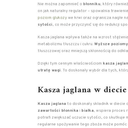
Nie można zapomnieć o
błonniku
, który równie
on jak naturalny regulator – spowalnia trawieni
poziom glukozy
we krwi oraz ogranicza nagłe n
sytości
, co może przyczynić się do redukcji spo
Kasza jaglana wpływa także na wzrost stężeni
metabolizmu tłuszczu i cukru.
Wyższe poziomy
tłuszczowej oraz mniejszą skłonnością do odk
Dzięki tym cennym właściwościom
kasza jagla
utratę wagi
. To doskonały wybór dla tych, któ
Kasza jaglana w diecie
Kasza jaglana
to doskonały składnik w diecie 
zawartości błonnika
i
białka
, wspiera proces 
potrafi zwiększać uczucie sytości, co skutkuje 
regularne spożywanie tego zboża może pomóc