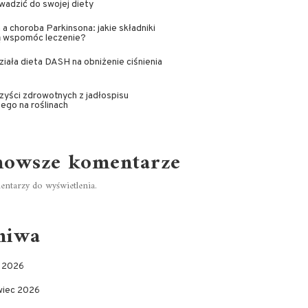
adzić do swojej diety
 a choroba Parkinsona: jakie składniki
 wspomóc leczenie?
ziała dieta DASH na obniżenie ciśnienia
zyści zdrowotnych z jadłospisu
ego na roślinach
nowsze komentarze
ntarzy do wyświetlenia.
hiwa
c 2026
wiec 2026