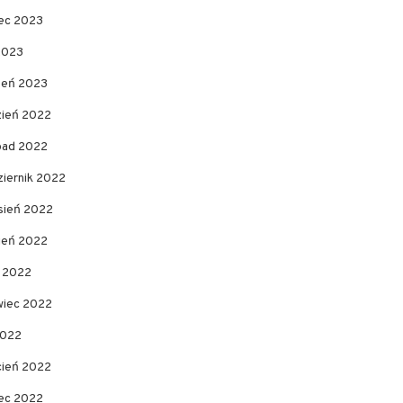
ec 2023
2023
zeń 2023
zień 2022
opad 2022
ziernik 2022
sień 2022
pień 2022
c 2022
wiec 2022
2022
cień 2022
ec 2022