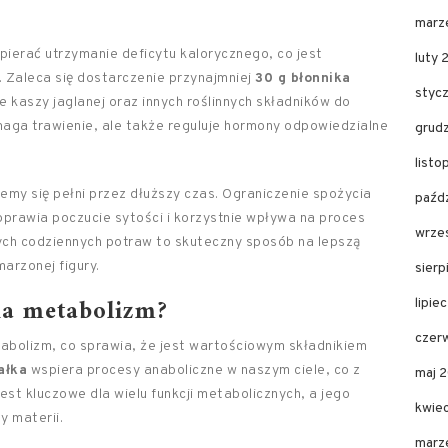
marz
ierać utrzymanie deficytu kalorycznego, co jest
luty 
 Zaleca się dostarczenie przynajmniej
30 g błonnika
styc
 kaszy jaglanej oraz innych roślinnych składników do
omaga trawienie, ale także reguluje hormony odpowiedzialne
grud
list
jemy się pełni przez dłuższy czas. Ograniczenie spożycia
paźd
prawia poczucie sytości i korzystnie wpływa na proces
wrze
ych codziennych potraw to skuteczny sposób na lepszą
marzonej figury.
sier
na metabolizm?
lipie
czer
bolizm, co sprawia, że jest wartościowym składnikiem
ałka
wspiera procesy anaboliczne w naszym ciele, co z
maj 
est kluczowe dla wielu funkcji metabolicznych, a jego
kwie
 materii.
marz