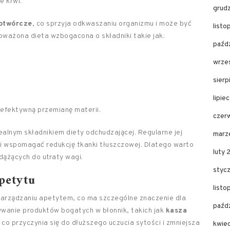
e krwi.
grud
dotwórcze
, co sprzyja odkwaszaniu organizmu i może być
list
oważona dieta wzbogacona o składniki takie jak:
paźd
wrze
sier
lipie
 efektywną przemianę materii.
czer
dealnym składnikiem diety odchudzającej. Regularne jej
marz
 i wspomagać redukcję tkanki tłuszczowej. Dlatego warto
luty
dążących do utraty wagi.
styc
petytu
list
arządzaniu apetytem, co ma szczególne znaczenie dla
paźd
wanie produktów bogatych w błonnik, takich jak
kasza
co przyczynia się do dłuższego uczucia sytości i zmniejsza
kwie