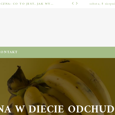
IMPLANTOLOGIA STOMATOLOGICZNA: CO TO JEST, JAK WYGLĄDA PROCES IMPLANTACJI I GOJENIA ORAZ DLA KOGO MA ZASTOSOWANIE
sobota, 8 sierpn
ODŻYWIENIA I DIETA
KONTAKT
A W DIECIE ODCHUDZA