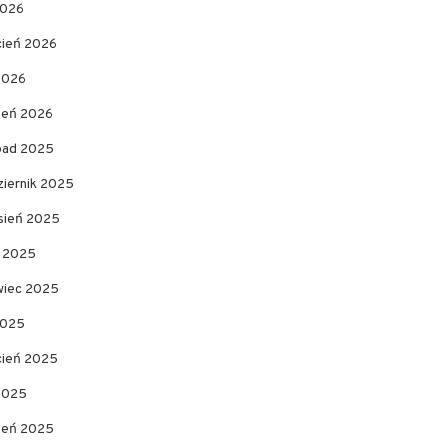
2026
cień 2026
2026
zeń 2026
opad 2025
ziernik 2025
sień 2025
c 2025
wiec 2025
2025
cień 2025
 2025
zeń 2025