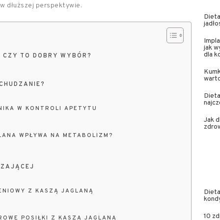
 w dłuższej perspektywie.
Dieta
jadło
Impla
jak w
dla 
– CZY TO DOBRY WYBÓR?
Kumk
wart
CHUDZANIE?
Dieta
najcz
NIKA W KONTROLI APETYTU
Jak 
zdrow
LANA WPŁYWA NA METABOLIZM?
DZAJĄCEJ
ENIOWY Z KASZĄ JAGLANĄ
Dieta
kond
10 zd
ROWE POSIŁKI Z KASZĄ JAGLANĄ