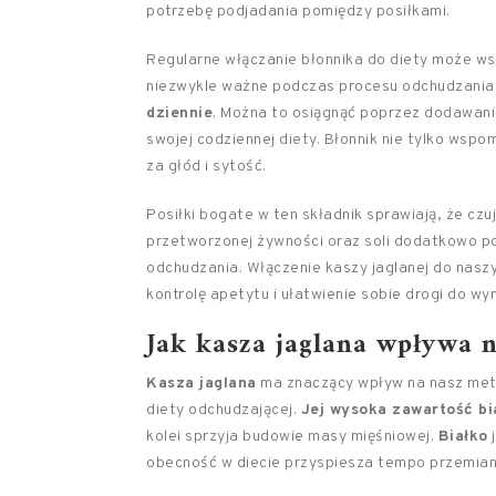
potrzebę podjadania pomiędzy posiłkami.
Regularne włączanie błonnika do diety może wsp
niezwykle ważne podczas procesu odchudzania.
dziennie
. Można to osiągnąć poprzez dodawanie
swojej codziennej diety. Błonnik nie tylko wsp
za głód i sytość.
Posiłki bogate w ten składnik sprawiają, że czu
przetworzonej żywności oraz soli dodatkowo po
odchudzania. Włączenie kaszy jaglanej do nasz
kontrolę apetytu i ułatwienie sobie drogi do wy
Jak kasza jaglana wpływa 
Kasza jaglana
ma znaczący wpływ na nasz meta
diety odchudzającej.
Jej wysoka zawartość bi
kolei sprzyja budowie masy mięśniowej.
Białko
j
obecność w diecie przyspiesza tempo przemiany