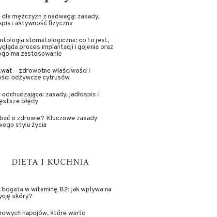
 dla mężczyzn z nadwagą: zasady,
spis i aktywność fizyczna
ntologia stomatologiczna: co to jest,
ygląda proces implantacji i gojenia oraz
kogo ma zastosowanie
wat – zdrowotne właściwości i
ości odżywcze cytrusów
 odchudzająca: zasady, jadłospis i
ęstsze błędy
dbać o zdrowie? Kluczowe zasady
ego stylu życia
DIETA I KUCHNIA
 bogata w witaminę B2: jak wpływa na
ycję skóry?
rowych napojów, które warto