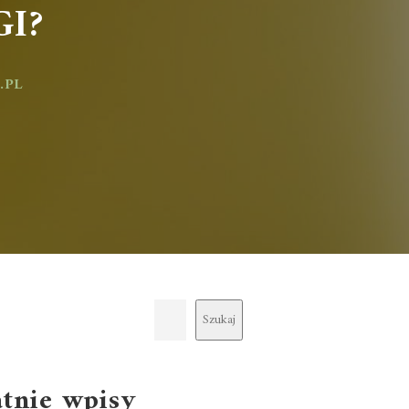
?
Szukaj
atnie wpisy