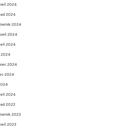
zień 2024
opad 2024
ziernik 2024
sień 2024
pień 2024
c 2024
wiec 2024
ec 2024
 2024
zeń 2024
opad 2023
ziernik 2023
cień 2023