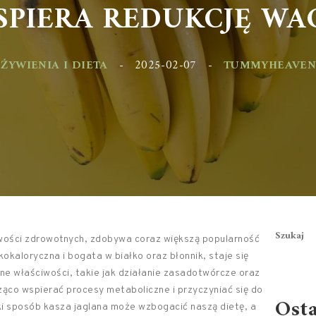
PIERA REDUKCJĘ WAGI
YWIENIA I DIETA
-
2025-02-07
-
TUMMYHEAVEN.PL
Szukaj
iwości zdrowotnych, zdobywa coraz większą popularność
kokaloryczna i bogata w białko oraz błonnik, staje się
ne właściwości, takie jak działanie zasadotwórcze oraz
ąco wspierać procesy metaboliczne i przyczyniać się do
Ost
aki sposób kasza jaglana może wzbogacić naszą dietę, a