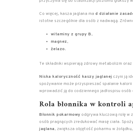
przyczynia się do stabilizacji poziomu glukozy w
Co więcej, kasza jaglana ma
d działanie zasa
istotne szczególnie dla osób z nadwagą. Zrówn
witaminy z grupy B
,
magnez
,
żelazo
.
Te składniki wspierają zdrowy metabolizm oraz
Niska kaloryczność kaszy jaglanej
czyni ją i
spożywanie może przyspieszać spalanie kalorii
wprowadzić ją do codziennego jadłospisu osób 
Rola błonnika w kontroli a
Błonnik pokarmowy
odgrywa kluczową rolę w z
osób pragnących zredukować masę ciała. Spoży
jaglana
, zwiększa objętość pokarmu w żołądku, 