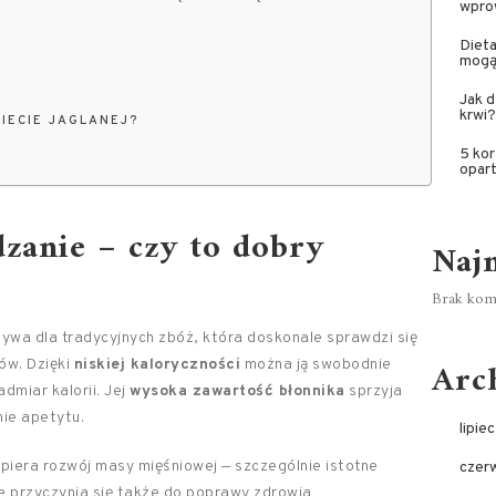
wprow
Dieta
mogą
Jak d
krwi?
DIECIE JAGLANEJ?
5 kor
opart
dzanie – czy to dobry
Naj
Brak kome
ywa dla tradycyjnych zbóż, która doskonale sprawdzi się
Arc
ów. Dzięki
niskiej kaloryczności
można ją swobodnie
dmiar kalorii. Jej
wysoka zawartość błonnika
sprzyja
nie apetytu.
lipie
spiera rozwój masy mięśniowej — szczególnie istotne
czer
e przyczynia się także do poprawy zdrowia