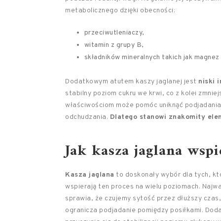
metabolicznego dzięki obecności:
przeciwutleniaczy,
witamin z grupy B,
składników mineralnych takich jak magnez 
Dodatkowym atutem kaszy jaglanej jest
niski 
stabilny poziom cukru we krwi, co z kolei zmnie
właściwościom może pomóc uniknąć podjadania 
odchudzania.
Dlatego stanowi znakomity ele
Jak kasza jaglana wsp
Kasza jaglana
to doskonały wybór dla tych, k
wspierają ten proces na wielu poziomach. Najw
sprawia, że czujemy sytość przez dłuższy czas
ogranicza podjadanie pomiędzy posiłkami. Doda