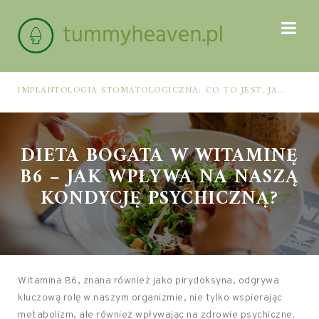
IMPLANTOLOGIA STOMATOLOGICZNA: CO TO JEST, JAK WYGLĄDA PROCES IMPLANTACJI I GOJENIA ORAZ DLA KOGO MA ZASTOSOWANIE
DIETA BOGATA W WITAMINĘ
B6 – JAK WPŁYWA NA NASZĄ
KONDYCJĘ PSYCHICZNĄ?
Witamina B6, znana również jako pirydoksyna, odgrywa
kluczową rolę w naszym organizmie, nie tylko wspierając
metabolizm, ale również wpływając na zdrowie psychiczne.