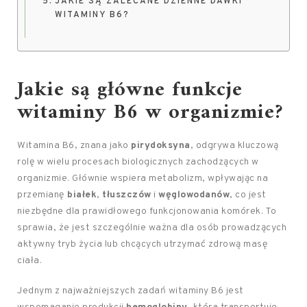
JAKIE SĄ ZALECANE DZIENNE DAWKI
WITAMINY B6?
Jakie są główne funkcje
witaminy B6 w organizmie?
Witamina B6, znana jako
pirydoksyna
, odgrywa kluczową
rolę w wielu procesach biologicznych zachodzących w
organizmie. Głównie wspiera metabolizm, wpływając na
przemianę
białek
,
tłuszczów
i
węglowodanów
, co jest
niezbędne dla prawidłowego funkcjonowania komórek. To
sprawia, że jest szczególnie ważna dla osób prowadzących
aktywny tryb życia lub chcących utrzymać zdrową masę
ciała.
Jednym z najważniejszych zadań witaminy B6 jest