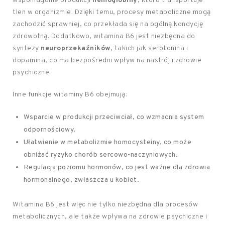
wspomaganie produkcji
hemoglobiny
, która transportuje
tlen w organizmie. Dzięki temu, procesy metaboliczne mogą
zachodzić sprawniej, co przekłada się na ogólną kondycję
zdrowotną. Dodatkowo, witamina B6 jest niezbędna do
syntezy
neuroprzekaźników
, takich jak serotonina i
dopamina, co ma bezpośredni wpływ na nastrój i zdrowie
psychiczne.
Inne funkcje witaminy B6 obejmują:
Wsparcie w produkcji przeciwciał, co wzmacnia system
odpornościowy.
Ułatwienie w metabolizmie homocysteiny, co może
obniżać ryzyko chorób sercowo-naczyniowych.
Regulacja poziomu hormonów, co jest ważne dla zdrowia
hormonalnego, zwłaszcza u kobiet.
Witamina B6 jest więc nie tylko niezbędna dla procesów
metabolicznych, ale także wpływa na zdrowie psychiczne i