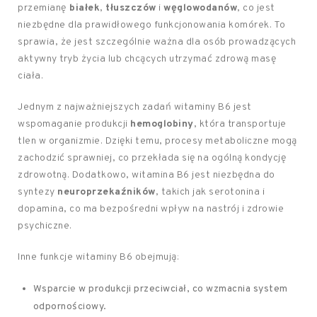
przemianę
białek
,
tłuszczów
i
węglowodanów
, co jest
niezbędne dla prawidłowego funkcjonowania komórek. To
sprawia, że jest szczególnie ważna dla osób prowadzących
aktywny tryb życia lub chcących utrzymać zdrową masę
ciała.
Jednym z najważniejszych zadań witaminy B6 jest
wspomaganie produkcji
hemoglobiny
, która transportuje
tlen w organizmie. Dzięki temu, procesy metaboliczne mogą
zachodzić sprawniej, co przekłada się na ogólną kondycję
zdrowotną. Dodatkowo, witamina B6 jest niezbędna do
syntezy
neuroprzekaźników
, takich jak serotonina i
dopamina, co ma bezpośredni wpływ na nastrój i zdrowie
psychiczne.
Inne funkcje witaminy B6 obejmują:
Wsparcie w produkcji przeciwciał, co wzmacnia system
odpornościowy.