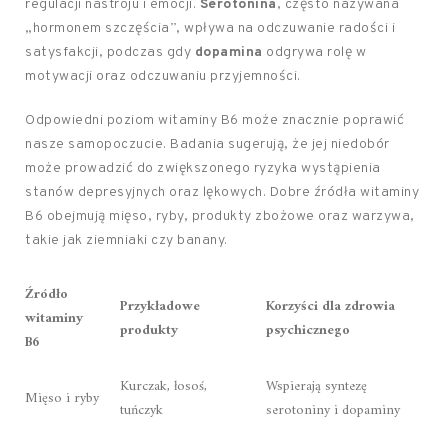
regulacji nastroju i emocji.
Serotonina
, często nazywana
„hormonem szczęścia”, wpływa na odczuwanie radości i
satysfakcji, podczas gdy
dopamina
odgrywa rolę w
motywacji oraz odczuwaniu przyjemności.
Odpowiedni poziom witaminy B6 może znacznie poprawić
nasze samopoczucie. Badania sugerują, że jej niedobór
może prowadzić do zwiększonego ryzyka wystąpienia
stanów depresyjnych oraz lękowych. Dobre źródła witaminy
B6 obejmują mięso, ryby, produkty zbożowe oraz warzywa,
takie jak ziemniaki czy banany.
Źródło
Przykładowe
Korzyści dla zdrowia
witaminy
produkty
psychicznego
B6
Kurczak, łosoś,
Wspierają syntezę
Mięso i ryby
tuńczyk
serotoniny i dopaminy