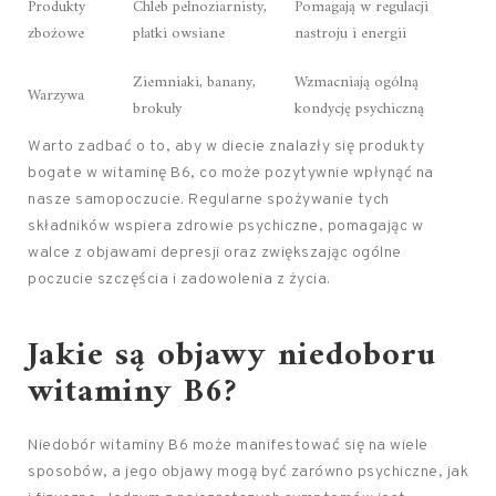
Produkty
Chleb pełnoziarnisty,
Pomagają w regulacji
zbożowe
płatki owsiane
nastroju i energii
Ziemniaki, banany,
Wzmacniają ogólną
Warzywa
brokuły
kondycję psychiczną
Warto zadbać o to, aby w diecie znalazły się produkty
bogate w witaminę B6, co może pozytywnie wpłynąć na
nasze samopoczucie. Regularne spożywanie tych
składników wspiera zdrowie psychiczne, pomagając w
walce z objawami depresji oraz zwiększając ogólne
poczucie szczęścia i zadowolenia z życia.
Jakie są objawy niedoboru
witaminy B6?
Niedobór witaminy B6 może manifestować się na wiele
sposobów, a jego objawy mogą być zarówno psychiczne, jak