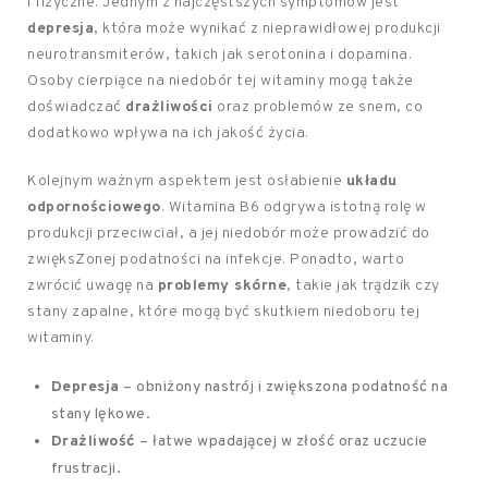
i fizyczne. Jednym z najczęstszych symptomów jest
depresja
, która może wynikać z nieprawidłowej produkcji
neurotransmiterów, takich jak serotonina i dopamina.
Osoby cierpiące na niedobór tej witaminy mogą także
doświadczać
drażliwości
oraz problemów ze snem, co
dodatkowo wpływa na ich jakość życia.
Kolejnym ważnym aspektem jest osłabienie
układu
odpornościowego
. Witamina B6 odgrywa istotną rolę w
produkcji przeciwciał, a jej niedobór może prowadzić do
zwięksZonej podatności na infekcje. Ponadto, warto
zwrócić uwagę na
problemy skórne
, takie jak trądzik czy
stany zapalne, które mogą być skutkiem niedoboru tej
witaminy.
Depresja
– obniżony nastrój i zwiększona podatność na
stany lękowe.
Drażliwość
– łatwe wpadającej w złość oraz uczucie
frustracji.