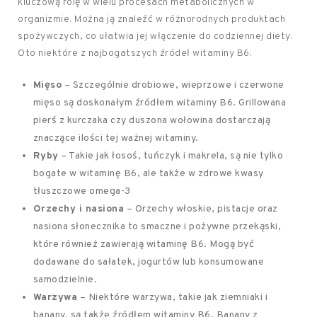
kluczową rolę w wielu procesach metabolicznych w
organizmie. Można ją znaleźć w różnorodnych produktach
spożywczych, co ułatwia jej włączenie do codziennej diety.
Oto niektóre z najbogatszych źródeł witaminy B6:
Mięso
– Szczególnie drobiowe, wieprzowe i czerwone
mięso są doskonałym źródłem witaminy B6. Grillowana
pierś z kurczaka czy duszona wołowina dostarczają
znaczące ilości tej ważnej witaminy.
Ryby
– Takie jak łosoś, tuńczyk i makrela, są nie tylko
bogate w witaminę B6, ale także w zdrowe kwasy
tłuszczowe omega-3
Orzechy i nasiona
– Orzechy włoskie, pistacje oraz
nasiona słonecznika to smaczne i pożywne przekąski,
które również zawierają witaminę B6. Mogą być
dodawane do sałatek, jogurtów lub konsumowane
samodzielnie.
Warzywa
– Niektóre warzywa, takie jak ziemniaki i
banany, są także źródłem witaminy B6. Banany z