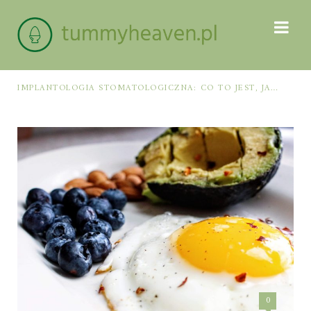
IMPLANTOLOGIA STOMATOLOGICZNA: CO TO JEST, JAK WYGLĄDA PROCES IMPLANTACJI I GOJENIA ORAZ DLA KOGO MA ZASTOSOWANIE
0