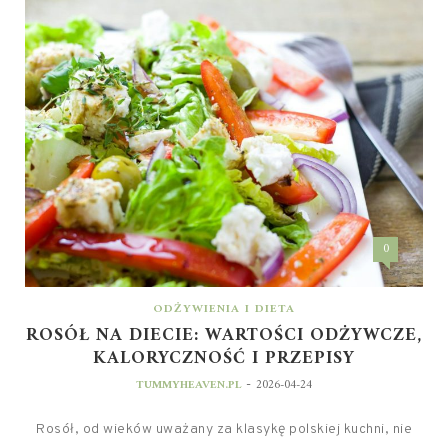
0
ODŻYWIENIA I DIETA
ROSÓŁ NA DIECIE: WARTOŚCI ODŻYWCZE,
KALORYCZNOŚĆ I PRZEPISY
-
TUMMYHEAVEN.PL
2026-04-24
Rosół, od wieków uważany za klasykę polskiej kuchni, nie