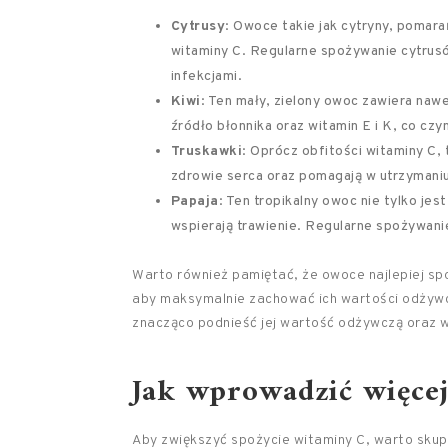
Cytrusy
: Owoce takie jak cytryny, pomara
witaminy C. Regularne spożywanie cytrus
infekcjami.
Kiwi
: Ten mały, zielony owoc zawiera naw
źródło błonnika oraz witamin E i K, co c
Truskawki
: Oprócz obfitości witaminy C,
zdrowie serca oraz pomagają w utrzymani
Papaja
: Ten tropikalny owoc nie tylko je
wspierają trawienie. Regularne spożywani
Warto również pamiętać, że owoce najlepiej sp
aby maksymalnie zachować ich wartości odżywc
znacząco podnieść jej wartość odżywczą oraz w
Jak wprowadzić więcej
Aby zwiększyć spożycie witaminy C, warto skup