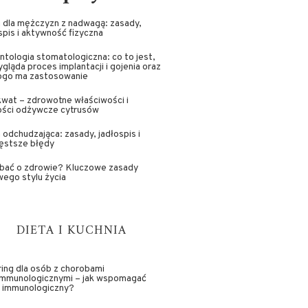
 dla mężczyzn z nadwagą: zasady,
spis i aktywność fizyczna
ntologia stomatologiczna: co to jest,
ygląda proces implantacji i gojenia oraz
kogo ma zastosowanie
wat – zdrowotne właściwości i
ości odżywcze cytrusów
 odchudzająca: zasady, jadłospis i
ęstsze błędy
dbać o zdrowie? Kluczowe zasady
ego stylu życia
DIETA I KUCHNIA
ing dla osób z chorobami
immunologicznymi – jak wspomagać
d immunologiczny?