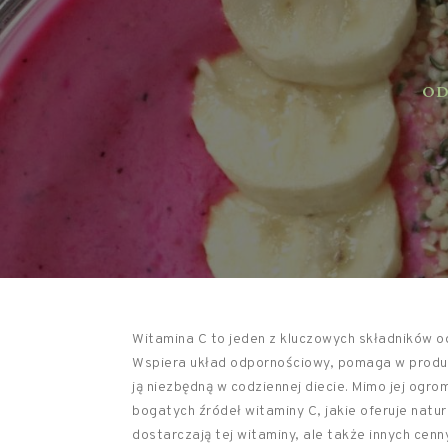
ODŻ
Witamina C to jeden z kluczowych składników o
Wspiera układ odpornościowy, pomaga w produkcj
ją niezbędną w codziennej diecie. Mimo jej ogr
bogatych źródeł witaminy C, jakie oferuje natura
dostarczają tej witaminy, ale także innych ce