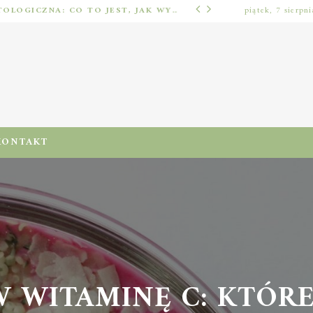
IMPLANTOLOGIA STOMATOLOGICZNA: CO TO JEST, JAK WYGLĄDA PROCES IMPLANTACJI I GOJENIA ORAZ DLA KOGO MA ZASTOSOWANIE
piątek, 7 sierpn
ODŻYWIENIA I DIETA
KONTAKT
W WITAMINĘ C: KTÓR