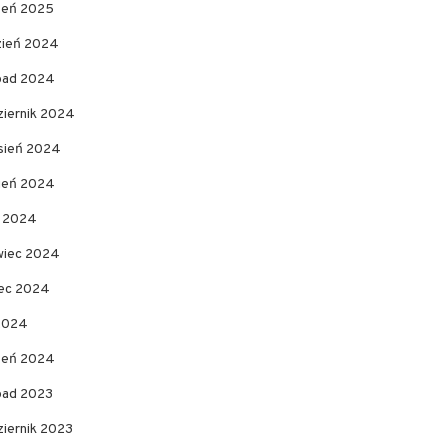
zeń 2025
zień 2024
opad 2024
ziernik 2024
sień 2024
pień 2024
c 2024
wiec 2024
ec 2024
 2024
zeń 2024
opad 2023
ziernik 2023