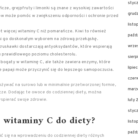
styc
ńcze, grejpfruty i limonki są znane z wysokiej zawartości
grud
ów może pomóc w zwiększeniu odporności i ochronie przed
list
et więcej witaminy C niż pomarańcze. Kiwi to również
paźd
zyni go doskonałym wyborem na zdrową przekąskę.
wrze
 truskawki dostarczają antyoksydantów, które wspierają
u prawidłowego poziomu cholesterolu.
sier
st bogaty w witaminę C, ale także zawiera enzymy, które
lipie
e papaji może przyczynić się do lepszego samopoczucia.
czer
ożywać na surowo lub w minimalnie przetworzonej formie,
marz
ze. Dodając te owoce do codziennej diety, można
spierać swoje zdrowie.
luty
styc
 witaminy C do diety?
list
paźd
ić się na wprowadzeniu do codziennej diety różnych