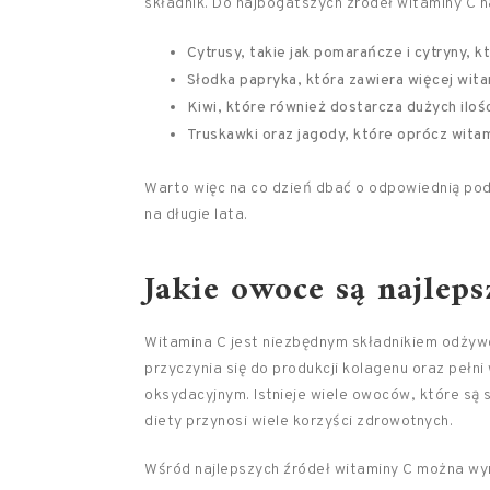
składnik. Do najbogatszych źródeł witaminy C n
Cytrusy, takie jak pomarańcze i cytryny, 
Słodka papryka, która zawiera więcej wit
Kiwi, które również dostarcza dużych ilo
Truskawki oraz jagody, które oprócz wit
Warto więc na co dzień dbać o odpowiednią po
na długie lata.
Jakie owoce są najlep
Witamina C jest niezbędnym składnikiem odżyw
przyczynia się do produkcji kolagenu oraz pełn
oksydacyjnym. Istnieje wiele owoców, które są 
diety przynosi wiele korzyści zdrowotnych.
Wśród najlepszych źródeł witaminy C można wy