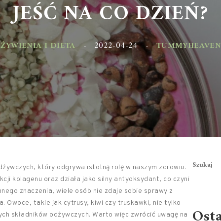
JEŚĆ NA CO DZIEŃ?
YWIENIA I DIETA
-
2022-04-24
-
TUMMYHEAVEN.PL
Szukaj
dżywczych, który odgrywa istotną rolę w naszym zdrowiu.
i kolagenu oraz działa jako silny antyoksydant, co czyni
omnego znaczenia, wiele osób nie zdaje sobie sprawy z
. Owoce, takie jak cytrusy, kiwi czy truskawki, nie tylko
Ost
nnych składników odżywczych. Warto więc zwrócić uwagę na