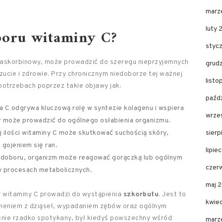
marz
luty 
boru witaminy C?
styc
s askorbinowy, może prowadzić do szeregu nieprzyjemnych
grud
cie i zdrowie. Przy chronicznym niedoborze tej ważnej
listo
otrzebach poprzez takie objawy jak:
paźdz
a C odgrywa kluczową rolę w syntezie kolagenu i wspiera
wrze
r może prowadzić do ogólnego osłabienia organizmu.
 ilości witaminy C może skutkować suchością skóry,
sierp
 gojeniem się ran.
lipie
edoboru, organizm może reagować gorączką lub ogólnym
czer
w procesach metabolicznych.
maj 
r witaminy C prowadzi do wystąpienia
szkorbutu
. Jest to
kwie
wieniem z dziąseł, wypadaniem zębów oraz ogólnym
cnie rzadko spotykany, był kiedyś powszechny wśród
marz