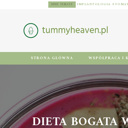
DIETA DLA MĘŻCZYZN Z NADWAGĄ: ZASADY, JADŁOSPIS I AKTYWNOŚĆ FIZYCZNA
INNE TEMATY
STRONA GŁÓWNA
WSPÓŁPRACA I 
DIETA BOGATA 