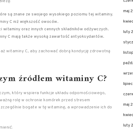
czer
ależą:
maj 
które są znane ze swojego wysokiego poziomu tej witaminy.
kwie
aminy C niż większość owoców.
ści witaminy oraz innych cennych składników odżywczych.
luty 
aminy C mają także wysoką zawartość antyoksydantów.
styc
daż witaminy C, aby zachować dobrą kondycję zdrowotną
list
paźd
szym źródłem witaminy C?
wrze
lipie
czym, który wspiera funkcje układu odpornościowego,
czer
i ważną rolę w ochronie komórek przed stresem
maj 
szczególnie bogate w tę witaminę, a wprowadzenie ich do
kwie
luty
mienić: