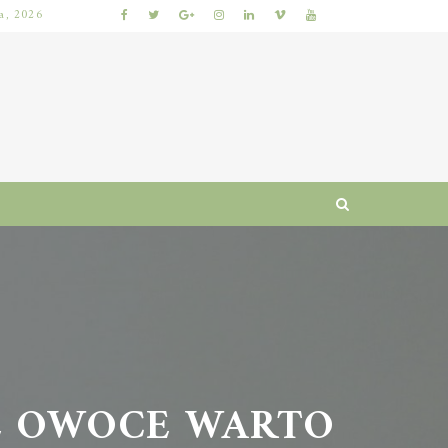
ia, 2026
KUMKWAT – ZDROWOTNE WŁAŚCIWOŚCI I WARTOŚCI ODŻYWCZE CYTRUSÓW
E OWOCE WARTO