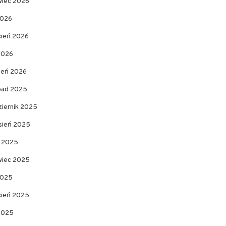
wiec 2026
2026
cień 2026
2026
zeń 2026
opad 2025
ziernik 2025
sień 2025
c 2025
wiec 2025
2025
cień 2025
 2025