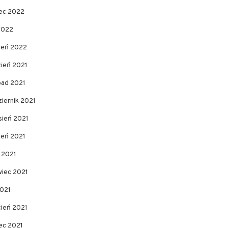
ec 2022
2022
zeń 2022
zień 2021
pad 2021
iernik 2021
sień 2021
ień 2021
c 2021
wiec 2021
2021
cień 2021
ec 2021