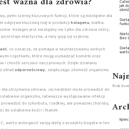
est ważna dla zdrowia?
Cater
jak d
obniż
y, pełni szereg kluczowych funkcji, które są niezbędne dla
Dieta
m odgrywa kluczową rolę w produkcji
kolagenu
, białka,
funk
zmie. Kolagen jest niezbędny nie tylko dla zdrowia skóry,
Nieto
 pozostaje elastyczna, a rany goją się szybciej.
Bez 
Dieta
ant
, co oznacza, że pomaga w neutralizowaniu wolnych
warto
liwymi cząstkami, które mogą uszkadzać komórki oraz
 i chorób sercowo-naczyniowych. Dzięki działaniu
eż układ
odpornościowy
, zwiększając zdolność organizmu
Naj
Brak kome
 dla utrzymania zdrowia. Jej niedobór może prowadzić do
słabienie organizmu, łatwiejsze występowanie infekcji
Arc
 prowadzić do szkorbutu, rzadkiej, ale poważnej choroby,
 do osłabienia kości i tkanek.
lipie
 C, warto wzbogacić swoją dietę o produkty bogate w ten