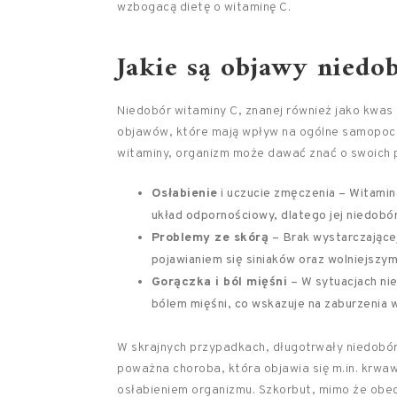
wzbogacą dietę o witaminę C.
Jakie są objawy niedo
Niedobór witaminy C, znanej również jako kwa
objawów, które mają wpływ na ogólne samopoczu
witaminy, organizm może dawać znać o swoich p
Osłabienie
i uczucie zmęczenia – Witamin
układ odpornościowy, dlatego jej niedobó
Problemy ze skórą
– Brak wystarczającej
pojawianiem się siniaków oraz wolniejszym
Gorączka i ból mięśni
– W sytuacjach ni
bólem mięśni, co wskazuje na zaburzenia 
W skrajnych przypadkach, długotrwały niedobó
poważna choroba, która objawia się m.in. krwa
osłabieniem organizmu. Szkorbut, mimo że obe