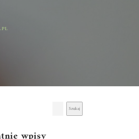
Szukaj
atnie wpisy