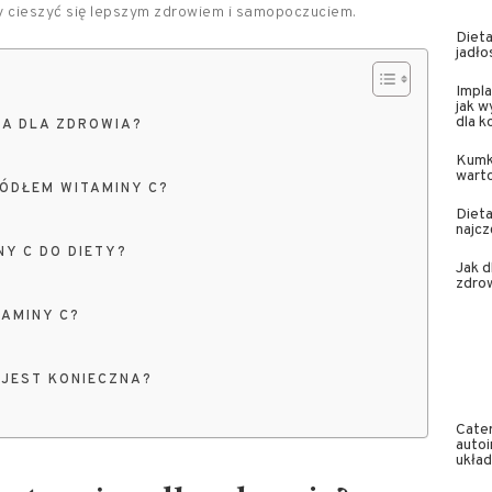
by cieszyć się lepszym zdrowiem i samopoczuciem.
Dieta
jadło
Impla
jak w
dla 
NA DLA ZDROWIA?
Kumk
wart
ÓDŁEM WITAMINY C?
Dieta
najcz
Y C DO DIETY?
Jak 
zdrow
TAMINY C?
 JEST KONIECZNA?
Cater
auto
ukła