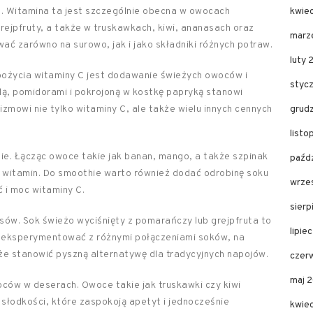
. Witamina ta jest szczególnie obecna w owocach
kwie
grejpfruty, a także w truskawkach, kiwi, ananasach oraz
marz
ć zarówno na surowo, jak i jako składniki różnych potraw.
luty 
ożycia witaminy C jest dodawanie świeżych owoców i
styc
lą, pomidorami i pokrojoną w kostkę papryką stanowi
zmowi nie tylko witaminy C, ale także wielu innych cennych
grud
list
e. Łącząc owoce takie jak banan, mango, a także szpinak
paźd
 witamin. Do smoothie warto również dodać odrobinę soku
wrze
 i moc witaminy C.
sier
ów. Sok świeżo wyciśnięty z pomarańczy lub grejpfruta to
lipie
ż eksperymentować z różnymi połączeniami soków, na
że stanowić pyszną alternatywę dla tradycyjnych napojów.
czer
maj 
ców w deserach. Owoce takie jak truskawki czy kiwi
słodkości, które zaspokoją apetyt i jednocześnie
kwie