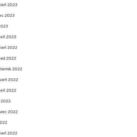
cień 2023
ec 2023
2023
zeń 2023
zień 2022
opad 2022
ziernik 2022
sień 2022
pień 2022
c 2022
wiec 2022
2022
cień 2022