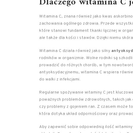
Dlaczego witamina C j
Witamina C, znana również jako kwas askorbinow
zachowania ogólnego zdrowia. Przede wszystki
które stanowi fundament tkanki łącznej w organi
ale także dla kości i stawów. Dzięki niemu skóra
Witamina C działa również jako silny
antyoksyd
rodników w organizmie. Wolne rodniki są szkod
prowadzić do różnych chorób, w tym nowotworów
antyoksydacyjnemu, witamina C wspiera równi
do walki z infekcjami.
Regularne spożywanie witaminy C jest kluczowe
poważnych problemów zdrowotnych, takich jak o
czy problemy z gojeniem ran. Z czasem może to
która dotyka układ odpornościowy oraz prowadzi
Aby zapewnić sobie odpowiednią ilość witaminy