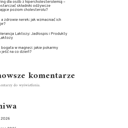
ing dla osób z hipercholesterolemią –
ostarczać składniki odżywcze
ające poziom cholesterolu?
 a zdrowie nerek: jak wzmacniać ich
cje?
lerancja Laktozy: Jadłospis i Produkty
Laktozy
 bogata w magnez: jakie pokarmy
 jeść na co dzień?
nowsze komentarze
ntarzy do wyświetlenia.
hiwa
c 2026