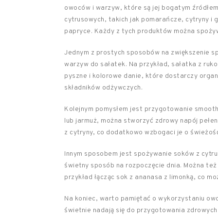
owoców i warzyw, które są jej bogatym źródłem
cytrusowych, takich jak pomarańcze, cytryny i 
papryce. Każdy z tych produktów można spożywa
Jednym z prostych sposobów na zwiększenie sp
warzyw do sałatek. Na przykład, sałatka z ruko
pyszne i kolorowe danie, które dostarczy organi
składników odżywczych.
Kolejnym pomysłem jest przygotowanie smoothi
lub jarmuż, można stworzyć zdrowy napój pełen
z cytryny, co dodatkowo wzbogaci je o świeżość
Innym sposobem jest spożywanie soków z cytrus
świetny sposób na rozpoczęcie dnia. Można te
przykład łącząc sok z ananasa z limonką, co mo
Na koniec, warto pamiętać o wykorzystaniu owo
świetnie nadają się do przygotowania zdrowych 