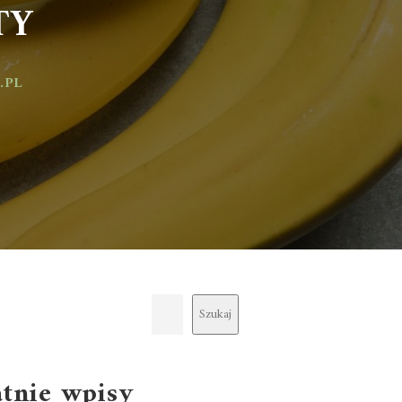
Y
Szukaj
atnie wpisy