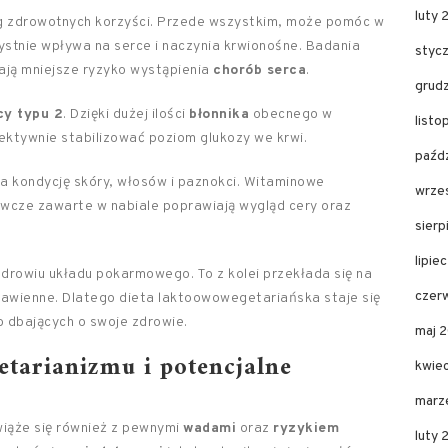
luty 
g zdrowotnych korzyści. Przede wszystkim, może pomóc w
zystnie wpływa na serce i naczynia krwionośne. Badania
styc
mają mniejsze ryzyko wystąpienia
chorób serca
.
grud
cy typu 2
. Dzięki dużej ilości
błonnika
obecnego w
listo
ektywnie stabilizować poziom glukozy we krwi.
paźdz
na kondycję skóry, włosów i paznokci. Witaminowe
wrze
wcze zawarte w nabiale poprawiają wygląd cery oraz
sierp
lipie
zdrowiu układu pokarmowego. To z kolei przekłada się na
czer
 trawienne. Dlatego dieta laktoowowegetariańska staje się
 dbających o swoje zdrowie.
maj 
etarianizmu i potencjalne
kwie
marz
wiąże się również z pewnymi
wadami
oraz
ryzykiem
luty 