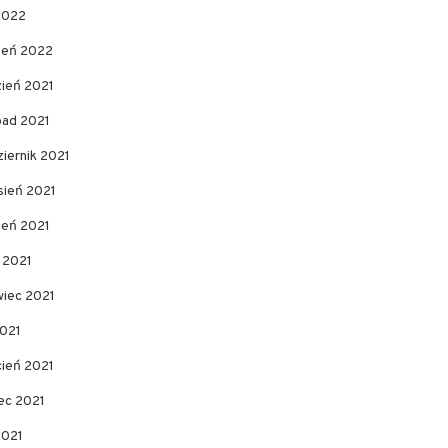
2022
zeń 2022
zień 2021
pad 2021
iernik 2021
sień 2021
ień 2021
c 2021
wiec 2021
2021
cień 2021
ec 2021
2021