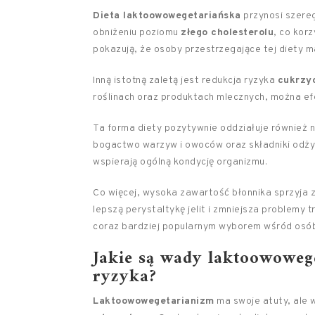
Dieta laktoowowegetariańska
przynosi szere
obniżeniu poziomu
złego cholesterolu
, co kor
pokazują, że osoby przestrzegające tej diety 
Inną istotną zaletą jest redukcja ryzyka
cukrzy
roślinach oraz produktach mlecznych, można ef
Ta forma diety pozytywnie oddziałuje również 
bogactwo warzyw i owoców oraz składniki odży
wspierają ogólną kondycję organizmu.
Co więcej, wysoka zawartość błonnika sprzyja 
lepszą perystaltykę jelit i zmniejsza problemy
coraz bardziej popularnym wyborem wśród osób
Jakie są wady laktoowoweg
ryzyka?
Laktoowowegetarianizm
ma swoje atuty, ale 