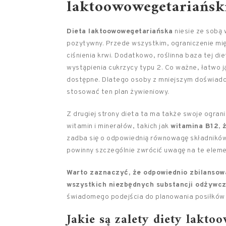
laktoowowegetariański
Dieta laktoowowegetariańska
niesie ze sobą 
pozytywny. Przede wszystkim, ograniczenie mię
ciśnienia krwi. Dodatkowo, roślinna baza tej d
wystąpienia cukrzycy typu 2. Co ważne, łatwo j
dostępne. Dlatego osoby z mniejszym doświad
stosować ten plan żywieniowy.
Z drugiej strony dieta ta ma także swoje ogra
witamin i minerałów, takich jak
witamina B12
,
zadba się o odpowiednią równowagę składników
powinny szczególnie zwrócić uwagę na te eleme
Warto zaznaczyć, że odpowiednio zbilansow
wszystkich niezbędnych substancji odżywc
świadomego podejścia do planowania posiłków
Jakie są zalety diety lakto