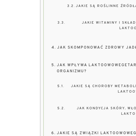
JAKIE SĄ ROŚLINNE ŹRÓDŁ
JAKIE WITAMINY I SKŁA
LAKTO
JAK SKOMPONOWAĆ ZDROWY JAD
JAK WPŁYWA LAKTOOWOWEGETARI
ORGANIZMU?
JAKIE SĄ CHOROBY METABOL
LAKTOO
JAK KONDYCJA SKÓRY, WŁ
LAKTO
JAKIE SĄ ZWIĄZKI LAKTOOWOWE