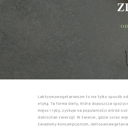
ZD
ODŻ
Laktoowowegetarianizm to nie tylko sposób odży
etyką. Ta forma diety, która dopuszcza spożyc
mięso i ryby, zyskuje na popularności wśród o
dobrostan zwierząt. W świecie, gdzie coraz wi
świadomy konsumpcjonizm, laktoowowegetarianiz