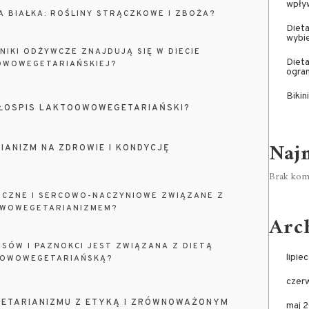
wpływ
A BIAŁKA: ROŚLINY STRĄCZKOWE I ZBOŻA?
Dieta
wybi
DNIKI ODŻYWCZE ZNAJDUJĄ SIĘ W DIECIE
Dieta
OWOWEGETARIAŃSKIEJ?
ogran
Bikin
ŁOSPIS LAKTOOWOWEGETARIAŃSKI?
Naj
ANIZM NA ZDROWIE I KONDYCJĘ
Brak kome
ICZNE I SERCOWO-NACZYNIOWE ZWIĄZANE Z
WOWEGETARIANIZMEM?
Arc
OSÓW I PAZNOKCI JEST ZWIĄZANA Z DIETĄ
lipie
OWOWEGETARIAŃSKĄ?
czer
GETARIANIZMU Z ETYKĄ I ZRÓWNOWAŻONYM
maj 