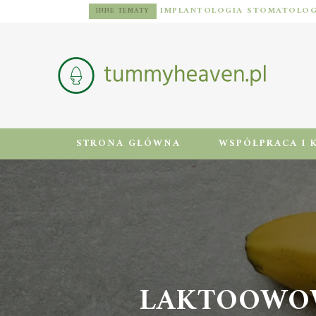
DIETA DLA MĘŻCZYZN Z NADWAGĄ: ZASADY, JADŁOSPIS I AKTYWNOŚĆ FIZYCZNA
INNE TEMATY
STRONA GŁÓWNA
WSPÓŁPRACA I 
LAKTOOWOWE