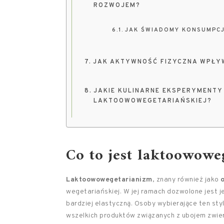
ROZWOJEM?
JAK ŚWIADOMY KONSUMPCJ
JAK AKTYWNOŚĆ FIZYCZNA WPŁY
JAKIE KULINARNE EKSPERYMENTY
LAKTOOWOWEGETARIAŃSKIEJ?
Co to jest laktoowowe
Laktoowowegetarianizm
, znany również jako
wegetariańskiej. W jej ramach dozwolone jest 
bardziej elastyczną. Osoby wybierające ten sty
wszelkich produktów związanych z ubojem zwier