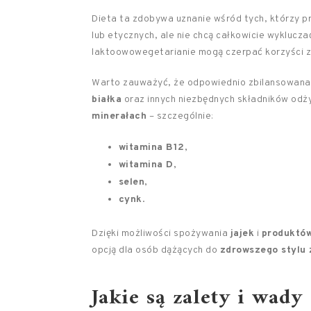
Dieta ta zdobywa uznanie wśród tych, którzy 
lub etycznych, ale nie chcą całkowicie wykluc
laktoowowegetarianie mogą czerpać korzyści 
Warto zauważyć, że odpowiednio zbilansowana
białka
oraz innych niezbędnych składników odż
minerałach
– szczególnie:
witamina B12
,
witamina D
,
selen
,
cynk
.
Dzięki możliwości spożywania
jajek
i
produktó
opcją dla osób dążących do
zdrowszego stylu 
Jakie są zalety i wady