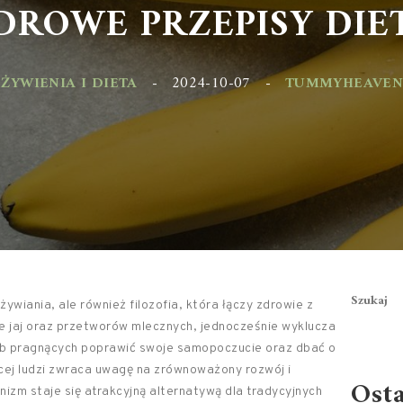
ROWE PRZEPISY DIET
YWIENIA I DIETA
-
2024-10-07
-
TUMMYHEAVEN.PL
Szukaj
wiania, ale również filozofia, która łączy zdrowie z
ie jaj oraz przetworów mlecznych, jednocześnie wyklucza
sób pragnących poprawić swoje samopoczucie oraz dbać o
ęcej ludzi zwraca uwagę na zrównoważony rozwój i
Ost
m staje się atrakcyjną alternatywą dla tradycyjnych