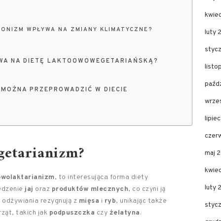
kwie
ONIZM WPŁYWA NA ZMIANY KLIMATYCZNE?
luty 
styc
WA NA DIETĘ LAKTOOWOWEGETARIAŃSKĄ?
list
paźd
 MOŻNA PRZEPROWADZIĆ W DIECIE
wrze
lipie
czer
getarianizm?
maj 
kwie
owolaktarianizm
, to interesująca forma diety
luty
jedzenie
jaj
oraz
produktów mlecznych
, co czyni ją
l odżywiania rezygnują z
mięsa
i
ryb
, unikając także
styc
ząt, takich jak
podpuszczka
czy
żelatyna
.