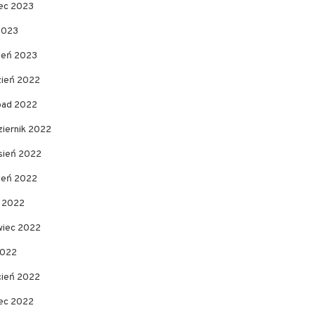
ec 2023
2023
zeń 2023
zień 2022
opad 2022
ziernik 2022
sień 2022
pień 2022
c 2022
wiec 2022
2022
cień 2022
ec 2022