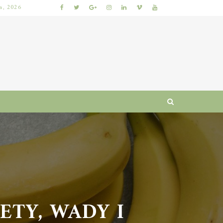
ia, 2026
KUMKWAT – ZDROWOTNE WŁAŚCIWOŚCI I WARTOŚCI ODŻYWCZE CYTRUSÓW
Y, WADY I