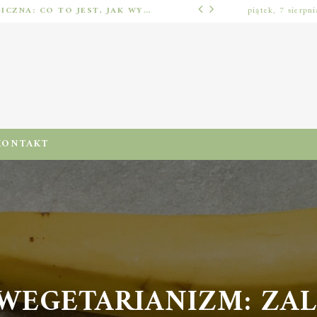
IMPLANTOLOGIA STOMATOLOGICZNA: CO TO JEST, JAK WYGLĄDA PROCES IMPLANTACJI I GOJENIA ORAZ DLA KOGO MA ZASTOSOWANIE
piątek, 7 sierpn
ODŻYWIENIA I DIETA
KONTAKT
GETARIANIZM: ZALET