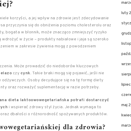
ej?
marz
luty 
wiele korzyści, a jej wpływ na zdrowie jest zdecydowanie
styc
sa przyczynia się do obniżenia poziomu cholesterolu oraz
iety, bogata w błonnik, może znacząco zmniejszyć ryzyko
grud
ą wdrożyć w życie – produkty nabiałowe i jaja są szeroko
list
czeniem w zakresie żywienia mogą z powodzeniem
paźd
wrze
niczenia. Może prowadzić do niedoborów kluczowych
żelazo
czy
cynk
. Takie braki mogą się pojawić, jeśli nie
sier
 odżywczych. Osoby decydujące się na tę formę diety
lipie
nty oraz rozważyć suplementację w razie potrzeby.
czer
ana dieta laktoowowegetariańska potrafi dostarczyć
maj 
zych
i wspierać zdrowy styl życia. Jednak wymaga to
 oraz dbałości o różnorodność spożywanych produktów.
kwie
owowegetariańskiej dla zdrowia?
marz