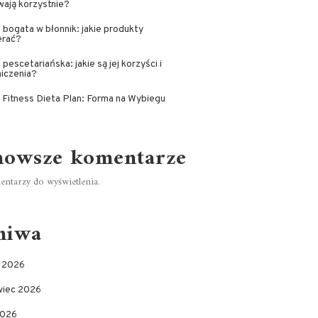
ają korzystnie?
 bogata w błonnik: jakie produkty
erać?
 pescetariańska: jakie są jej korzyści i
iczenia?
i Fitness Dieta Plan: Forma na Wybiegu
nowsze komentarze
ntarzy do wyświetlenia.
hiwa
c 2026
wiec 2026
2026