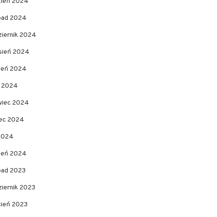
zień 2024
opad 2024
ziernik 2024
sień 2024
pień 2024
c 2024
wiec 2024
ec 2024
 2024
zeń 2024
opad 2023
ziernik 2023
cień 2023