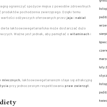
grud
pragną ograniczyć spożycie mięsa z powodów zdrowotnych
list
zać produktów pochodzenia zwierzęcego. Dzięki temu
paźd
z wartości odżywczych oferowanych przez
jaja
i
nabiał
.
wrze
 dieta laktoowowegetariańska może dostarczać dużo
sier
ywczych. Ważne jest jednak, aby pamiętać o
witaminach
i
lipie
czer
marz
luty
styc
w mlecznych
, laktoowowegetarianizm staje się atrakcyjną
list
życia
przy jednoczesnym respektowaniu
praw zwierząt
.
paźd
 diety
kwie