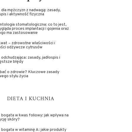
 dla mężczyzn z nadwagą: zasady,
spis i aktywność fizyczna
ntologia stomatologiczna: co to jest,
ygląda proces implantacji i gojenia oraz
kogo ma zastosowanie
wat – zdrowotne właściwości i
ości odżywcze cytrusów
 odchudzająca: zasady, jadłospis i
ęstsze błędy
dbać o zdrowie? Kluczowe zasady
ego stylu życia
DIETA I KUCHNIA
 bogata w kwas foliowy: jak wpływa na
ycję skóry?
 bogata w witaminę A: jakie produkty