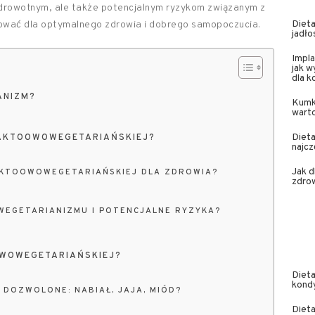
 zdrowotnym, ale także potencjalnym ryzykom związanym z
Dieta
ansować dla optymalnego zdrowia i dobrego samopoczucia.
jadło
Impla
jak w
dla 
ANIZM?
Kumk
wart
Dieta
 LAKTOOWOWEGETARIAŃSKIEJ?
najcz
Jak 
LAKTOOWOWEGETARIAŃSKIEJ DLA ZDROWIA?
zdrow
WEGETARIANIZMU I POTENCJALNE RYZYKA?
OWOWEGETARIAŃSKIEJ?
Dieta
kond
 DOZWOLONE: NABIAŁ, JAJA, MIÓD?
Dieta