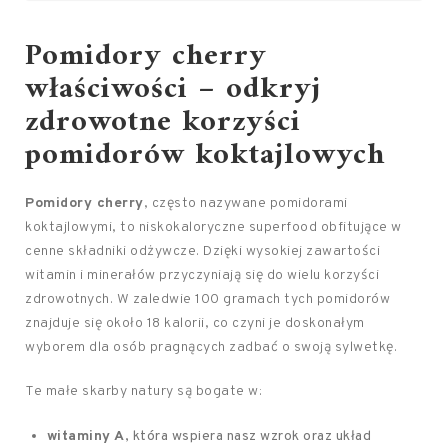
Pomidory cherry
właściwości – odkryj
zdrowotne korzyści
pomidorów koktajlowych
Pomidory cherry
, często nazywane pomidorami
koktajlowymi, to niskokaloryczne superfood obfitujące w
cenne składniki odżywcze. Dzięki wysokiej zawartości
witamin i minerałów przyczyniają się do wielu korzyści
zdrowotnych. W zaledwie 100 gramach tych pomidorów
znajduje się około 18 kalorii, co czyni je doskonałym
wyborem dla osób pragnących zadbać o swoją sylwetkę.
Te małe skarby natury są bogate w:
witaminy A
, która wspiera nasz wzrok oraz układ