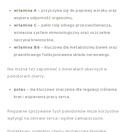
witamina A
– przyczynia się do poprawy wzroku oraz
wspiera
odporność organizmu
,
witamina C
– pełni rolę silnego przeciwutleniacza,
wzmacnia system immunologiczny oraz uszczelnia
naczynia krwionośne,
witamina B6
– kluczowa dla metabolizmu białek oraz
prawidłowego funkcjonowania układu nerwowego.
Nie można też zapomnieć o minerałach obecnych w
pomidorach cherry:
potas
– ma kluczowe znaczenie dla regulacji ciśnienia
krwi i wspierania pracy serca.
Regularne spożywanie tych pomidorków może korzystnie
wpłynąć na zdrowie serca i ogólne samopoczucie.
Dodatkowo, pomidory cherry dostarczają błonnika