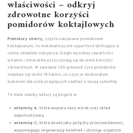
właściwości – odkryj
zdrowotne korzyści
pomidorów koktajlowych
Pomidory cherry
, często nazywane pomidorami
koktajlowymi, to niskokaloryczne superfood obfitujące w
cenne składniki odżywcze. Dzięki wysokiej zawartości
witamin i minerałów przyczyniają się do wielu korzyści
zdrowotnych. W zaledwie 100 gramach tych pomidorów
znajduje się około 18 kalorii, co czyni je doskonałym
wyborem dla osób pragnących zadbać o swoją sylwetkę.
Te małe skarby natury są bogate w:
witaminy A
, która wspiera nasz wzrok oraz układ
odpornościowy,
witaminę C
, która działa jako potężny przeciwutleniacz,
wspomagając regenerację komórek i chroniąc organizm