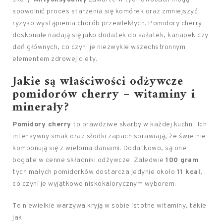
spowolnić proces starzenia się komórek oraz zmniejszyć
ryzyko wystąpienia chorób przewlekłych. Pomidory cherry
doskonale nadają się jako dodatek do sałatek, kanapek czy
dań głównych, co czyni je niezwykle wszechstronnym
elementem zdrowej diety.
Jakie są właściwości odżywcze
pomidorów cherry – witaminy i
minerały?
Pomidory cherry
to prawdziwe skarby w każdej kuchni. Ich
intensywny smak oraz słodki zapach sprawiają, że świetnie
komponują się z wieloma daniami. Dodatkowo, są one
bogate w cenne składniki odżywcze. Zaledwie
100 gram
tych małych pomidorków dostarcza jedynie około
11 kcal
,
co czyni je wyjątkowo niskokalorycznym wyborem.
Te niewielkie warzywa kryją w sobie istotne witaminy, takie
jak: