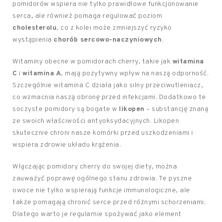
pomidorów wspiera nie tylko prawidłowe funkcjonowanie
serca, ale również pomaga regulować poziom
cholesterolu
, co z kolei może zmniejszyć ryzyko
wystąpienia
chorób sercowo-naczyniowych
.
Witaminy obecne w pomidorach cherry, takie jak
witamina
C
i
witamina A
, mają pozytywny wpływ na naszą odporność.
Szczególnie witamina C działa jako silny przeciwutleniacz,
co wzmacnia naszą obronę przed infekcjami. Dodatkowo te
soczyste pomidory są bogate w
likopen
– substancję znaną
ze swoich właściwości antyoksydacyjnych. Likopen
skutecznie chroni nasze komórki przed uszkodzeniami i
wspiera zdrowie układu krążenia.
Włączając pomidory cherry do swojej diety, można
zauważyć poprawę ogólnego stanu zdrowia. Te pyszne
owoce nie tylko wspierają funkcje immunologiczne, ale
także pomagają chronić serce przed różnymi schorzeniami.
Dlatego warto je regularnie spożywać jako element