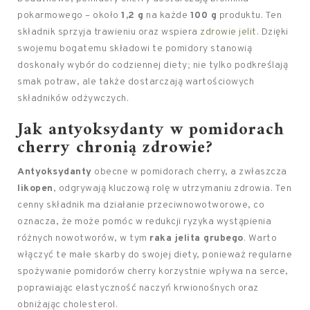
pokarmowego – około
1,2 g
na każde
100 g
produktu. Ten
składnik sprzyja trawieniu oraz wspiera
zdrowie jelit
. Dzięki
swojemu bogatemu składowi te pomidory stanowią
doskonały wybór do codziennej diety; nie tylko podkreślają
smak potraw, ale także dostarczają wartościowych
składników odżywczych.
Jak
antyoksydanty w pomidorach
cherry chronią zdrowie?
Antyoksydanty
obecne w pomidorach cherry, a zwłaszcza
likopen
, odgrywają kluczową rolę w utrzymaniu zdrowia. Ten
cenny składnik ma działanie przeciwnowotworowe, co
oznacza, że może pomóc w redukcji ryzyka wystąpienia
różnych nowotworów, w tym
raka jelita grubego
. Warto
włączyć te małe skarby do swojej diety, ponieważ regularne
spożywanie pomidorów cherry korzystnie wpływa na serce,
poprawiając elastyczność naczyń krwionośnych oraz
obniżając cholesterol.