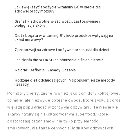
Jak zwiększyć spożycie witaminy B6 w diecie dla
zdrowej pracy mózgu?
Granat – zdrowotne właściwości, zastosowanie i
pielęgnacja skóry
Dieta bogata w witaminę B1: jakie produkty wpływają na
układ nerwowy?
7 propozycji na zdrowe i pożywne przekąski dla dzieci
Jak działa dieta DASH na obniżenie ciśnienia krwi?
Kalorie: Definicja i Zasady Liczenia
Rodzaje diet odchudzających: Najpopularniejsze metody
i zasady
Pomidory cherry, znane również jako pomidory koktajlowe,
to małe, ale niezwykle potężne owoce, które zyskują coraz
większą popularność w zdrowym odżywianiu. Te niewielkie
skarby natury są niskokalorycznym superfood, które
dostarczają organizmowi nie tylko przyjemności
smakowych, ale także cennych składników odżywczych.