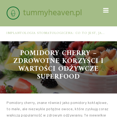
IMPLANTOLOGIA STOMATOLOGICZNA: CO TO JEST, JAK WYGLĄDA PROCES IMPLANTACJI I GOJENIA ORAZ DLA KOGO MA ZASTOSOWANIE
POMIDORY CHERRY –
ZDROWOTNE KORZYŚCI I
WARTOŚCI ODŻYWCZE
SUPERFOOD
Pomidory cherry, znane również jako pomidory koktajlowe,
to małe, ale niezwykle potężne owoce, które zyskują coraz
większą popularność w zdrowym odżywianiu. Te niewielkie