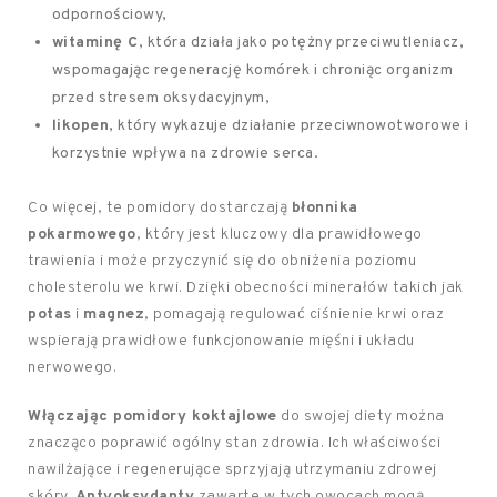
odpornościowy,
witaminę C
, która działa jako potężny przeciwutleniacz,
wspomagając regenerację komórek i chroniąc organizm
przed stresem oksydacyjnym,
likopen
, który wykazuje działanie przeciwnowotworowe i
korzystnie wpływa na zdrowie serca.
Co więcej, te pomidory dostarczają
błonnika
pokarmowego
, który jest kluczowy dla prawidłowego
trawienia i może przyczynić się do obniżenia poziomu
cholesterolu we krwi. Dzięki obecności minerałów takich jak
potas
i
magnez
, pomagają regulować ciśnienie krwi oraz
wspierają prawidłowe funkcjonowanie mięśni i układu
nerwowego.
Włączając pomidory koktajlowe
do swojej diety można
znacząco poprawić ogólny stan zdrowia. Ich właściwości
nawilżające i regenerujące sprzyjają utrzymaniu zdrowej
skóry.
Antyoksydanty
zawarte w tych owocach mogą