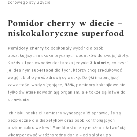
zdrowego stylu życia.
Pomidor cherry w diecie –
niskokaloryczne superfood
Pomidory cherry
to doskonały wybór dla osób
poszukujących niskokalorycznych dodatków do swojej diety.
Każdy z tych owoców dostarcza jedynie
3 kalorie
, co czyni
je idealnym
superfood
dla tych, którzy chcą zredukować
wagę lub utrzymać zdrową sylwetkę. Dzięki imponującej
zawartości wody sięgającej
93%
, pomidory koktajlowe nie
tylko świetnie nawadniają organizm, ale także są łatwe do
strawienia.
Ich niski indeks glikemiczny wynoszący
15
sprawia, że są
bezpieczne dla diabetyków oraz osób kontrolujących
poziom cukru we krwi. Pomidorki cherry można z łatwością
wkomponować w różnorodne dania – od sałatek po