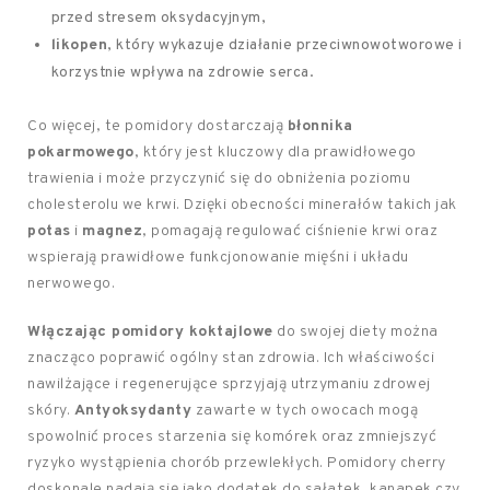
przed stresem oksydacyjnym,
likopen
, który wykazuje działanie przeciwnowotworowe i
korzystnie wpływa na zdrowie serca.
Co więcej, te pomidory dostarczają
błonnika
pokarmowego
, który jest kluczowy dla prawidłowego
trawienia i może przyczynić się do obniżenia poziomu
cholesterolu we krwi. Dzięki obecności minerałów takich jak
potas
i
magnez
, pomagają regulować ciśnienie krwi oraz
wspierają prawidłowe funkcjonowanie mięśni i układu
nerwowego.
Włączając pomidory koktajlowe
do swojej diety można
znacząco poprawić ogólny stan zdrowia. Ich właściwości
nawilżające i regenerujące sprzyjają utrzymaniu zdrowej
skóry.
Antyoksydanty
zawarte w tych owocach mogą
spowolnić proces starzenia się komórek oraz zmniejszyć
ryzyko wystąpienia chorób przewlekłych. Pomidory cherry
doskonale nadają się jako dodatek do sałatek, kanapek czy