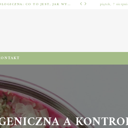
IMPLANTOLOGIA STOMATOLOGICZNA: CO TO JEST, JAK WYGLĄDA PROCES IMPLANTACJI I GOJENIA ORAZ DLA KOGO MA ZASTOSOWANIE
piątek, 7 sierpn
ODŻYWIENIA I DIETA
KONTAKT
GENICZNA A KONTROL