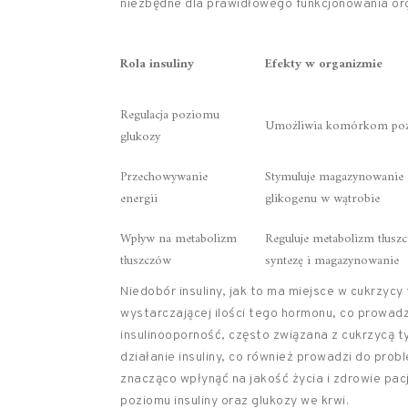
niezbędne dla prawidłowego funkcjonowania or
Rola insuliny
Efekty w organizmie
Regulacja poziomu
Umożliwia komórkom pozy
glukozy
Przechowywanie
Stymuluje magazynowanie 
energii
glikogenu w wątrobie
Wpływ na metabolizm
Reguluje metabolizm tłuszc
tłuszczów
syntezę i magazynowanie
Niedobór insuliny, jak to ma miejsce w cukrzycy
wystarczającej ilości tego hormonu, co prowadz
insulinooporność, często związana z cukrzycą ty
działanie insuliny, co również prowadzi do p
znacząco wpłynąć na jakość życia i zdrowie pa
poziomu insuliny oraz glukozy we krwi.