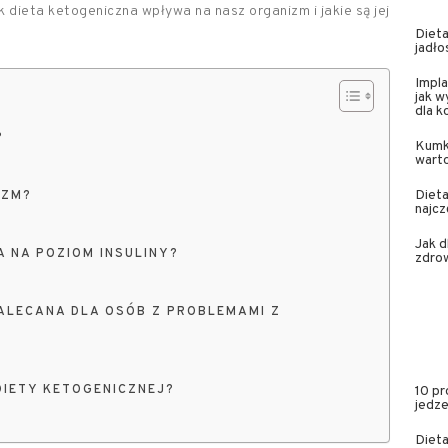
 dieta ketogeniczna wpływa na nasz organizm i jakie są jej
Dieta
jadło
Impla
jak w
dla 
?
Kumk
wart
Dieta
IZM?
najcz
Jak 
 NA POZIOM INSULINY?
zdrow
ZALECANA DLA OSÓB Z PROBLEMAMI Z
DIETY KETOGENICZNEJ?
10 pr
jedze
Dieta