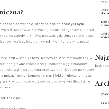
nasz
eniczna?
Jak z
dieci
Dieta
to sposób odżywiania, który polega na
drastycznym
cukru
życia tłuszczów. W klasycznej diecie ketogenicznej, udział
Jaki 
yczaj do zaledwie 5-10%, podczas gdy tłuszcze stanowią
wyni
re również jest istotnym składnikiem tej diety, stanowi
Naj
organizmu w stan
ketozy
. Ketoza to stan metaboliczny, w
ze jako główne źródło energii zamiast węglowodanów.
Brak kome
o niski, wątroba zaczyna przetwarzać tłuszcze na ketony,
dla mózgu i innych komórek ciała. Efektem ubocznym tego
Arc
ny we krwi
, co może wpływać na poprawę wrażliwości na
zczowej.
lipie
ci, takie jak:
czer