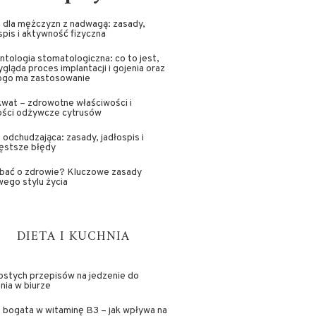
 dla mężczyzn z nadwagą: zasady,
spis i aktywność fizyczna
ntologia stomatologiczna: co to jest,
ygląda proces implantacji i gojenia oraz
kogo ma zastosowanie
wat – zdrowotne właściwości i
ości odżywcze cytrusów
 odchudzająca: zasady, jadłospis i
ęstsze błędy
dbać o zdrowie? Kluczowe zasady
ego stylu życia
DIETA I KUCHNIA
ostych przepisów na jedzenie do
nia w biurze
 bogata w witaminę B3 – jak wpływa na