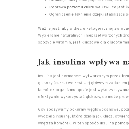
Redukcja masy ciała poprzez zwiększenie 
Poprawa poziomu cukru we krwi, co jest k
Ograniczenie łaknienia dzięki stabilizacji 
Ważne jest, aby w diecie ketogenicznej zwraca
Wybieranie naturalnych i nieprzetworzonych źr
spożycie witamin, jest kluczowe dla długotermi
Jak insulina wpływa n
Insulina jest hormonem wytwarzanym przez trzus
glukozy (cukru) we krwi. Jej głównym zadaniem 
komórek organizmu, gdzie jest wykorzystywana j
efektywnie wykorzystać glukozy, co może prow
Gdy spożywamy pokarmy węglowodanowe, poziom
wydziela insulinę, która działa jak klucz, otwier
wnętrza komórek. W ten sposób insulina pomaga