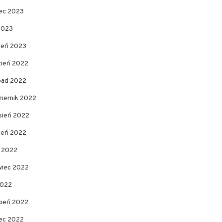
ec 2023
2023
zeń 2023
zień 2022
opad 2022
ziernik 2022
sień 2022
pień 2022
c 2022
wiec 2022
2022
cień 2022
ec 2022