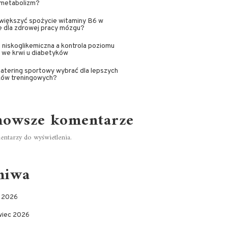
 metabolizm?
większyć spożycie witaminy B6 w
e dla zdrowej pracy mózgu?
 niskoglikemiczna a kontrola poziomu
 we krwi u diabetyków
catering sportowy wybrać dla lepszych
ków treningowych?
nowsze komentarze
ntarzy do wyświetlenia.
hiwa
c 2026
wiec 2026