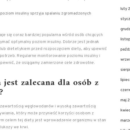
luty 
poziom insuliny sprzyja spalaniu zgromadzonych
styc
grud
je się coraz bardziej popularna wśród osób chcących
listo
ymać optymalny poziom insuliny. Dobrze jest jednak
 lub dietetykiem przed rozpoczęciem diety, aby upewnić
paźdz
 potrzeb. Regularne monitorowanie poziomu insuliny i
wrze
 upewnić, że osiągamy zamierzone cele zdrowotne.
sierp
 jest zalecana dla osób z
lipie
?
czer
maj 
ą zawartością węglowodanów i wysoką zawartością
kwie
ywiania, który może przynieść korzyści osobom z
nym celem tej diety jest wprowadzenie organizmu w stan
marz
lukozy we krwi.