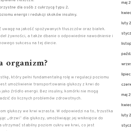
spalania tłuszczu.
maj 
orzystne dla osób z cukrzycą typu 2.
kwie
poziomu energii i redukcji skoków insuliny.
luty 
ć uwagę na jakość spożywanych tłuszczów oraz białek.
styc
ódeł żywności, a także dbanie o odpowiednie nawodnienie i
nowego sukcesu na tej diecie.
list
paźd
a organizm?
wrze
lipie
tkę, który pełni fundamentalną rolę w regulacji poziomu
jest umożliwienie transportowania glukozy z krwi do
czer
ako źródło energii. Bez insuliny, komórki nie mogą
maj 
adzić do licznych problemów zdrowotnych.
kwie
 glukozy we krwi wzrasta. W odpowiedzi na to, trzustka
luty
ając „drzwi” dla glukozy, umożliwiając jej wniknięcie do
 utrzymać stabilny poziom cukru we krwi, co jest
styc