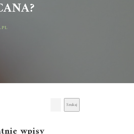
ANA?
Szukaj
atnie wpisy