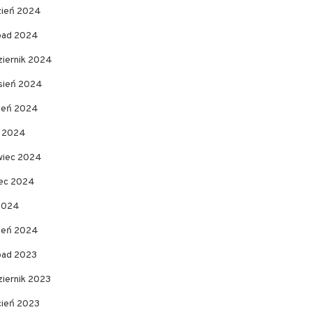
zień 2024
opad 2024
ziernik 2024
sień 2024
pień 2024
c 2024
wiec 2024
ec 2024
 2024
zeń 2024
opad 2023
ziernik 2023
cień 2023