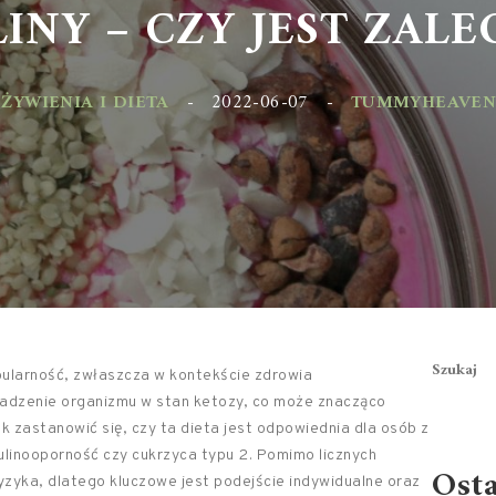
INY – CZY JEST ZALEC
YWIENIA I DIETA
-
2022-06-07
-
TUMMYHEAVEN.PL
Szukaj
ularność, zwłaszcza w kontekście zdrowia
adzenie organizmu w stan ketozy, co może znacząco
k zastanowić się, czy ta dieta jest odpowiednia dla osób z
sulinooporność czy cukrzyca typu 2. Pomimo licznych
Ost
ryzyka, dlatego kluczowe jest podejście indywidualne oraz