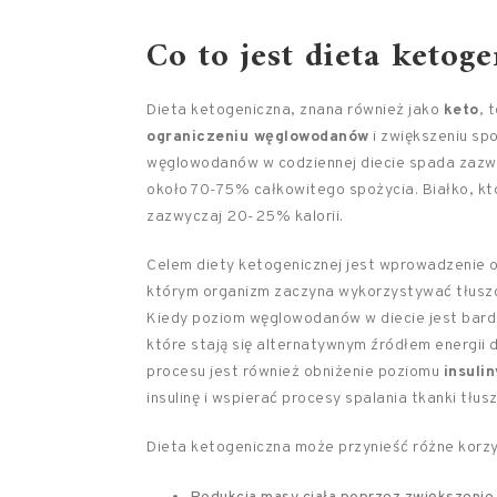
Co to jest dieta ketog
Dieta ketogeniczna, znana również jako
keto
, 
ograniczeniu węglowodanów
i zwiększeniu spo
węglowodanów w codziennej diecie spada zazw
około 70-75% całkowitego spożycia. Białko, któ
zazwyczaj 20-25% kalorii.
Celem diety ketogenicznej jest wprowadzenie 
którym organizm zaczyna wykorzystywać tłuszc
Kiedy poziom węglowodanów w diecie jest bardz
które stają się alternatywnym źródłem energii 
procesu jest również obniżenie poziomu
insuli
insulinę i wspierać procesy spalania tkanki tłus
Dieta ketogeniczna może przynieść różne korzyś