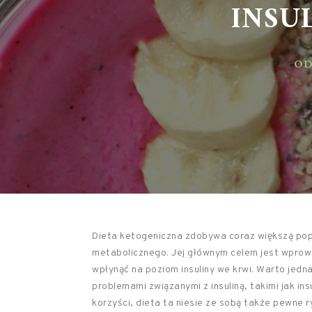
INSUL
ODŻ
Dieta ketogeniczna zdobywa coraz większą pop
metabolicznego. Jej głównym celem jest wprow
wpłynąć na poziom insuliny we krwi. Warto jedna
problemami związanymi z insuliną, takimi jak in
korzyści, dieta ta niesie ze sobą także pewne 