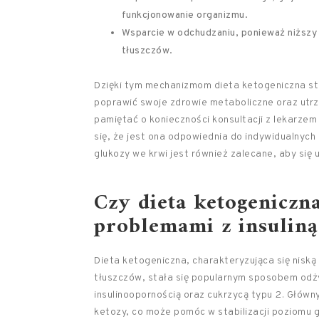
funkcjonowanie organizmu.
Wsparcie w odchudzaniu, ponieważ niższy 
tłuszczów.
Dzięki tym mechanizmom dieta ketogeniczna sta
poprawić swoje zdrowie metaboliczne oraz utrz
pamiętać o konieczności konsultacji z lekarzem
się, że jest ona odpowiednia do indywidualnych
glukozy we krwi jest również zalecane, aby się
Czy dieta ketogeniczna
problemami z insuliną
Dieta ketogeniczna, charakteryzująca się nisk
tłuszczów, stała się popularnym sposobem odż
insulinoopornością oraz cukrzycą typu 2. Głów
ketozy, co może pomóc w stabilizacji poziomu g