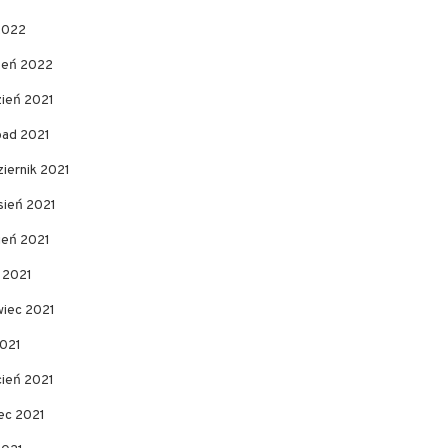
2022
zeń 2022
zień 2021
pad 2021
iernik 2021
sień 2021
ień 2021
c 2021
wiec 2021
2021
cień 2021
ec 2021