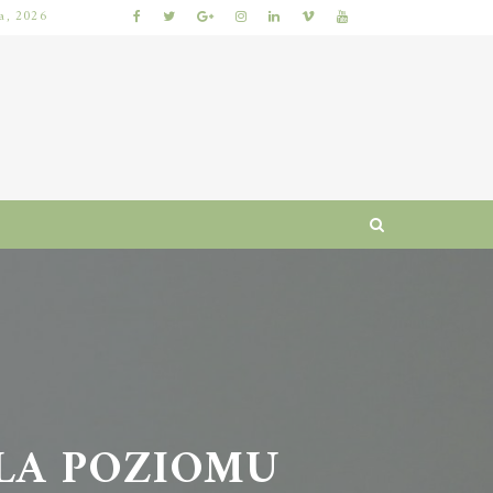
ia, 2026
KUMKWAT – ZDROWOTNE WŁAŚCIWOŚCI I WARTOŚCI ODŻYWCZE CYTRUSÓW
A POZIOMU