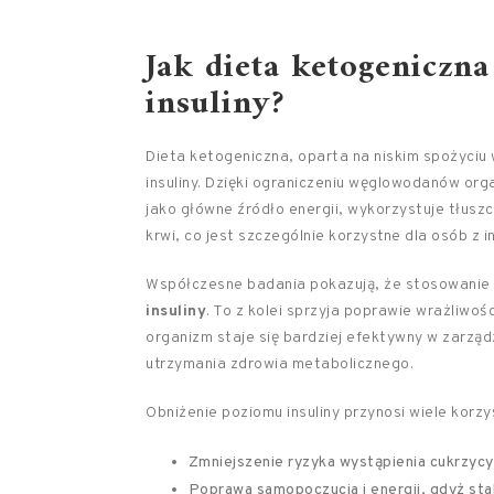
Jak dieta ketogeniczn
insuliny?
Dieta ketogeniczna, oparta na niskim spożyci
insuliny. Dzięki ograniczeniu węglowodanów org
jako główne źródło energii, wykorzystuje tłusz
krwi, co jest szczególnie korzystne dla osób z i
Współczesne badania pokazują, że stosowanie
insuliny
. To z kolei sprzyja poprawie wrażliwo
organizm staje się bardziej efektywny w zarząd
utrzymania zdrowia metabolicznego.
Obniżenie poziomu insuliny przynosi wiele korzyś
Zmniejszenie ryzyka wystąpienia cukrzycy
Poprawa samopoczucia i energii, gdyż sta