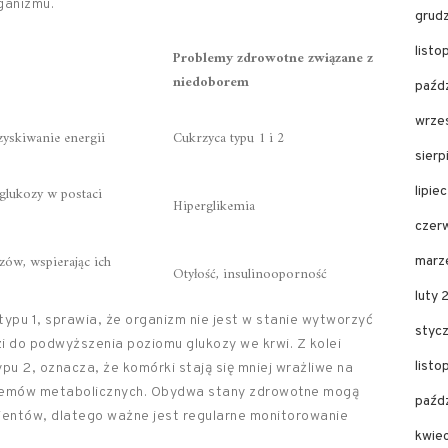
ganizmu.
grud
list
Problemy zdrowotne związane z
niedoborem
paźd
wrze
skiwanie energii
Cukrzyca typu 1 i 2
sier
glukozy w postaci
lipie
Hiperglikemia
czer
zów, wspierając ich
marz
Otyłość, insulinooporność
luty
 typu 1, sprawia, że organizm nie jest w stanie wytworzyć
styc
i do podwyższenia poziomu glukozy we krwi. Z kolei
list
pu 2, oznacza, że komórki stają się mniej wrażliwe na
roblemów metabolicznych. Obydwa stany zdrowotne mogą
paźd
cjentów, dlatego ważne jest regularne monitorowanie
kwie