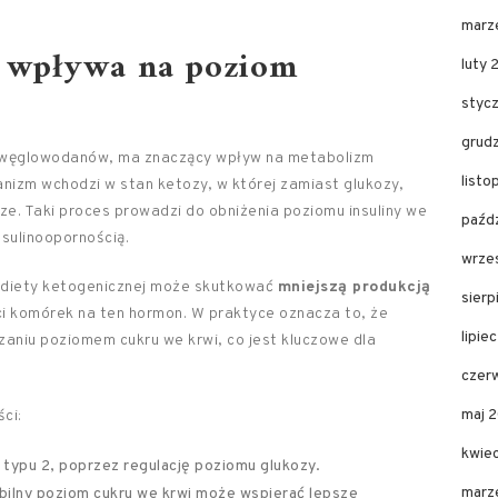
marz
a wpływa na poziom
luty 
styc
grud
u węglowodanów, ma znaczący wpływ na metabolizm
list
anizm wchodzi w stan ketozy, w której zamiast glukozy,
cze. Taki proces prowadzi do obniżenia poziomu insuliny we
paźd
nsulinoopornością.
wrze
 diety ketogenicznej może skutkować
mniejszą produkcją
sier
ści komórek na ten hormon. W praktyce oznacza to, że
lipie
zaniu poziomem cukru we krwi, co jest kluczowe dla
czer
maj 
ci:
kwie
 typu 2, poprzez regulację poziomu glukozy.
marz
bilny poziom cukru we krwi może wspierać lepsze