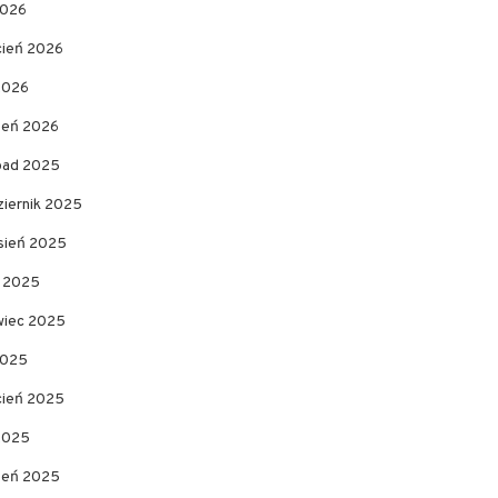
2026
cień 2026
2026
zeń 2026
opad 2025
ziernik 2025
sień 2025
c 2025
wiec 2025
2025
cień 2025
 2025
zeń 2025