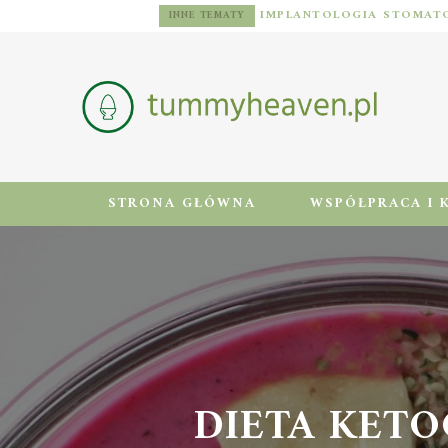
DIETA DLA MĘŻCZYZN Z NADWAGĄ: ZASADY, JADŁOSPIS I AKTYWNOŚĆ FIZYCZNA
INNE TEMATY
STRONA GŁÓWNA
WSPÓŁPRACA I 
DIETA KETO