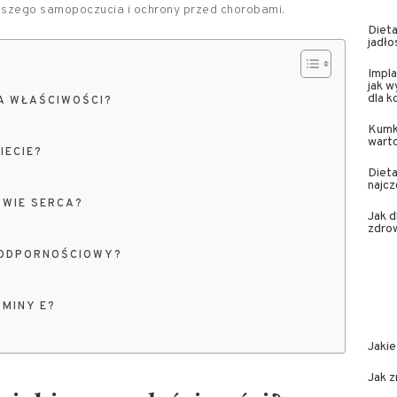
pszego samopoczucia i ochrony przed chorobami.
Dieta
jadło
Impla
jak w
dla 
MA WŁAŚCIWOŚCI?
Kumk
wart
IECIE?
Dieta
najcz
OWIE SERCA?
Jak 
zdrow
 ODPORNOŚCIOWY?
AMINY E?
Jakie
Jak z