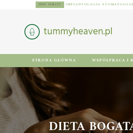
DIETA DLA MĘŻCZYZN Z NADWAGĄ: ZASADY, JADŁOSPIS I AKTYWNOŚĆ FIZYCZNA
INNE TEMATY
STRONA GŁÓWNA
WSPÓŁPRACA I 
DIETA BOGATA