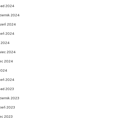
opad 2024
ziernik 2024
sień 2024
pień 2024
c 2024
wiec 2024
ec 2024
 2024
zeń 2024
opad 2023
ziernik 2023
cień 2023
ec 2023