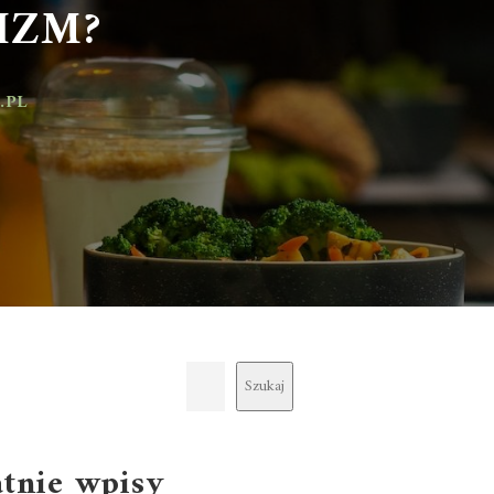
ZM?
Szukaj
atnie wpisy