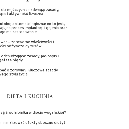
 dla mężczyzn z nadwagą: zasady,
spis i aktywność fizyczna
ntologia stomatologiczna: co to jest,
ygląda proces implantacji i gojenia oraz
kogo ma zastosowanie
wat – zdrowotne właściwości i
ości odżywcze cytrusów
 odchudzająca: zasady, jadłospis i
ęstsze błędy
dbać o zdrowie? Kluczowe zasady
ego stylu życia
DIETA I KUCHNIA
 są źródła białka w diecie wegańskiej?
minimalizować efekty uboczne diety?