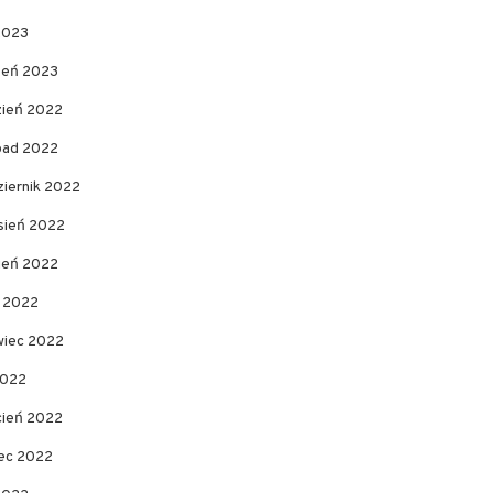
2023
zeń 2023
zień 2022
opad 2022
ziernik 2022
sień 2022
pień 2022
c 2022
wiec 2022
2022
cień 2022
ec 2022