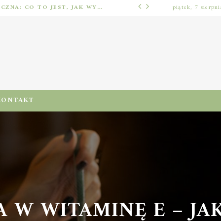
IMPLANTOLOGIA STOMATOLOGICZNA: CO TO JEST, JAK WYGLĄDA PROCES IMPLANTACJI I GOJENIA ORAZ DLA KOGO MA ZASTOSOWANIE
piątek, 7 sierpn
ODŻYWIENIA I DIETA
KONTAKT
 W WITAMINĘ E – JAK