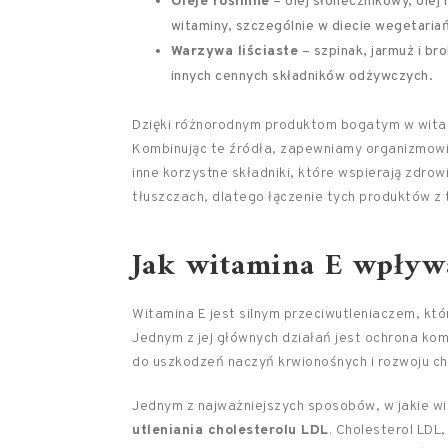
Oleje roślinne
– olej słonecznikowy, olej
witaminy, szczególnie w diecie wegetariań
Warzywa liściaste
– szpinak, jarmuż i bro
innych cennych składników odżywczych.
Dzięki różnorodnym produktom bogatym w witam
Kombinując te źródła, zapewniamy organizmowi 
inne korzystne składniki, które wspierają zdro
tłuszczach, dlatego łączenie tych produktów z 
Jak witamina E wpływ
Witamina E jest silnym przeciwutleniaczem, któ
Jednym z jej głównych działań jest ochrona k
do uszkodzeń naczyń krwionośnych i rozwoju ch
Jednym z najważniejszych sposobów, w jakie wi
utleniania cholesterolu LDL
. Cholesterol LDL