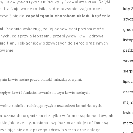
, co zwiększa ryzyko miażdżycy i zawałów serca. Dzięki
tralizuje wolne rodniki, które przyspieszają proces
luty 
czynić się do
zapobiegania chorobom układu krążenia
.
styc
wi
. Badania wskazują, że jej odpowiedni poziom może
grud
nych, co sprzyja lepszemu przepływowi krwi. Zdrowe
list
ia tlenu i składników odżywczych do serca oraz innych
owanie.
paźd
wrze
sier
ynia krwionośne przed blaszki miażdżycowymi.
lipie
zepływ krwi i funkcjonowanie naczyń krwionośnych.
czer
maj 
e wolne rodniki, redukując ryzyko uszkodzeń komórkowych.
kwie
rczana do organizmu nie tylko w formie suplementów, ale
kie jak orzechy, nasiona, szpinak oraz oleje roślinne są
marz
zyniając się do lepszego zdrowia serca oraz całego