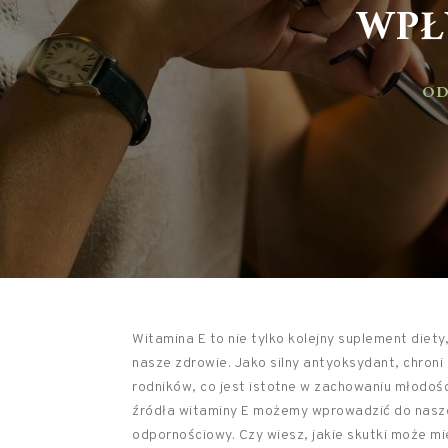
WPŁY
ODŻ
Witamina E to nie tylko kolejny suplement diet
nasze zdrowie. Jako silny antyoksydant, chron
rodników, co jest istotne w zachowaniu młodości
źródła witaminy E możemy wprowadzić do naszej
odpornościowy. Czy wiesz, jakie skutki może mi