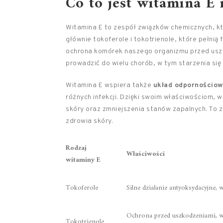
Co to jest witamina E 
Witamina E to zespół związków chemicznych, któ
głównie tokoferole i tokotrienole, które pełnią 
ochrona komórek naszego organizmu przed uszk
prowadzić do wielu chorób, w tym starzenia się
Witamina E wspiera także
układ odpornościo
różnych infekcji. Dzięki swoim właściwościom, 
skóry oraz zmniejszenia stanów zapalnych. To 
zdrowia skóry.
Rodzaj
Właściwości
witaminy E
Tokoferole
Silne działanie antyoksydacyjne
Ochrona przed uszkodzeniami, w
Tokotrienole