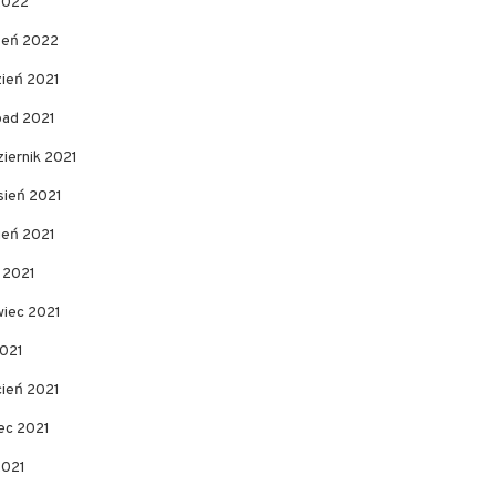
2022
zeń 2022
zień 2021
pad 2021
iernik 2021
sień 2021
ień 2021
c 2021
wiec 2021
2021
cień 2021
ec 2021
2021