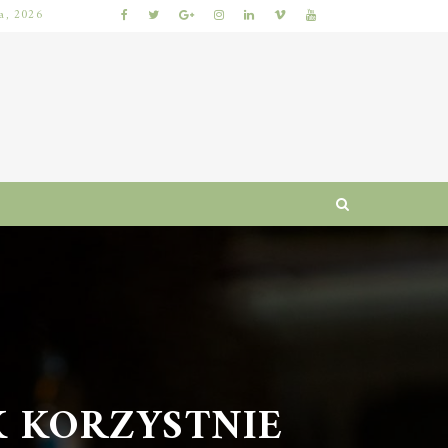
ia, 2026
KUMKWAT – ZDROWOTNE WŁAŚCIWOŚCI I WARTOŚCI ODŻYWCZE CYTRUSÓW
 KORZYSTNIE