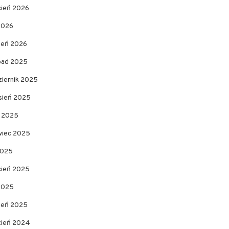
cień 2026
2026
zeń 2026
opad 2025
ziernik 2025
sień 2025
c 2025
wiec 2025
2025
cień 2025
 2025
zeń 2025
zień 2024