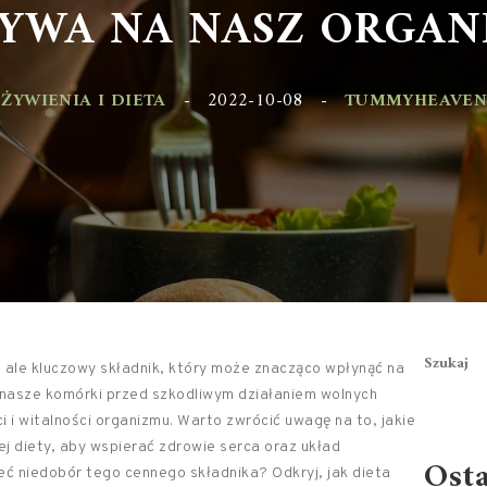
WA NA NASZ ORGANI
YWIENIA I DIETA
-
2022-10-08
-
TUMMYHEAVEN.PL
Szukaj
y, ale kluczowy składnik, który może znacząco wpłynąć na
i nasze komórki przed szkodliwym działaniem wolnych
 i witalności organizmu. Warto zwrócić uwagę na to, jakie
 diety, aby wspierać zdrowie serca oraz układ
Ost
eć niedobór tego cennego składnika? Odkryj, jak dieta