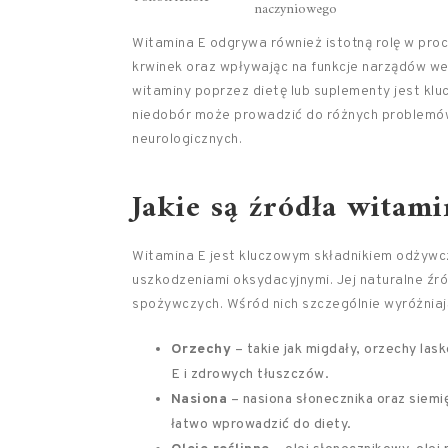
naczyniowego
Witamina E odgrywa również istotną rolę w pro
krwinek oraz wpływając na funkcje narządów wew
witaminy poprzez dietę lub suplementy jest klu
niedobór może prowadzić do różnych problemów
neurologicznych.
Jakie są źródła witami
Witamina E jest kluczowym składnikiem odżywcz
uszkodzeniami oksydacyjnymi. Jej naturalne źr
spożywczych. Wśród nich szczególnie wyróżniają
Orzechy
– takie jak migdały, orzechy la
E i zdrowych tłuszczów.
Nasiona
– nasiona słonecznika oraz siemi
łatwo wprowadzić do diety.