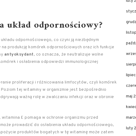
luty 
styc
ra układ odpornościowy?
grud
listo
 układu odpornościowego, co czyni ją niezbędnym
paźdz
w na produkcję komórek odpornościowych oraz ich funkcje
wrze
lny
antyoksydant
, co oznacza, że neutralizuje wolne
komórek i osłabienia odpowiedzi immunologicznej
sierp
lipie
anie proliferacji i różnicowania limfocytów, czyli komórek
czer
oziom tej witaminy w organizmie jest bezpośrednio
maj 
grywają ważną rolę w zwalczaniu infekcji oraz w obronie
kwie
, witamina E pomaga w ochronie organizmu przed
marz
 może prowadzić do osłabienia układu odpornościowego,
luty 
e spożycie produktów bogatych w tę witaminę może zatem