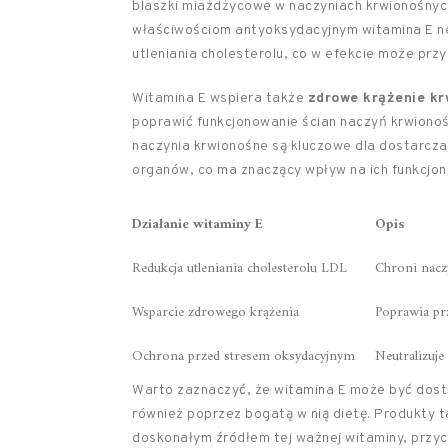
blaszki miażdżycowe w naczyniach krwionośnych
właściwościom antyoksydacyjnym witamina E neu
utleniania cholesterolu, co w efekcie może przy
Witamina E wspiera także
zdrowe krążenie kr
poprawić funkcjonowanie ścian naczyń krwionoś
naczynia krwionośne są kluczowe dla dostarczan
organów, co ma znaczący wpływ na ich funkcjon
Działanie witaminy E
Opis
Redukcja utleniania cholesterolu LDL
Chroni nacz
Wsparcie zdrowego krążenia
Poprawia pr
Ochrona przed stresem oksydacyjnym
Neutralizuj
Warto zaznaczyć, że witamina E może być dosta
również poprzez bogatą w nią dietę. Produkty ta
doskonałym źródłem tej ważnej witaminy, przyc