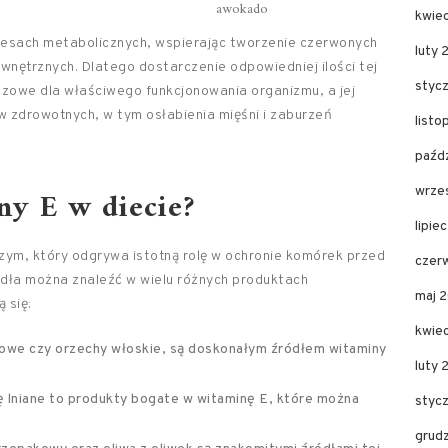
awokado
kwie
cesach metabolicznych, wspierając tworzenie czerwonych
luty 
nętrznych. Dlatego dostarczenie odpowiedniej ilości tej
styc
czowe dla właściwego funkcjonowania organizmu, a jej
 zdrowotnych, w tym osłabienia mięśni i zaburzeń
list
paźd
ny E w diecie?
wrze
lipie
ym, który odgrywa istotną rolę w ochronie komórek przed
czer
ódła można znaleźć w wielu różnych produktach
maj 
 się:
kwie
skowe czy orzechy włoskie, są doskonałym źródłem witaminy
luty
ę lniane to produkty bogate w witaminę E, które można
styc
grud