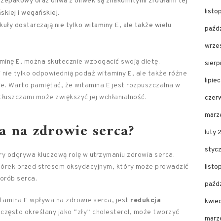
 rzepakowy oraz oliwa z oliwek są znakomitymi źródłami tej
list
skiej i wegańskiej.
kuły dostarczają nie tylko witaminy E, ale także wielu
paźd
wrze
inę E, można skutecznie wzbogacić swoją dietę.
sier
nie tylko odpowiednią podaż witaminy E, ale także różne
lipie
wie. Warto pamiętać, że witamina E jest rozpuszczalna w
tłuszczami może zwiększyć jej wchłanialność.
czer
marz
a na zdrowie serca?
luty
styc
ry odgrywa kluczową rolę w utrzymaniu zdrowia serca.
omórek przed stresem oksydacyjnym, który może prowadzić
list
orób serca.
paźd
tamina E wpływa na zdrowie serca, jest
redukcja
kwie
, często określany jako “zły” cholesterol, może tworzyć
marz