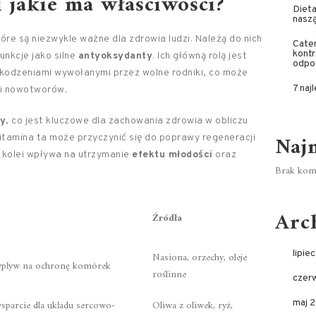
i jakie ma właściwości?
Dieta
naszą
re są niezwykle ważne dla zdrowia ludzi. Należą do nich
Cater
kontr
funkcje jako silne
antyoksydanty
. Ich główną rolą jest
odpo
odzeniami wywołanymi przez wolne rodniki, co może
7 naj
 i nowotworów.
wy
, co jest kluczowe dla zachowania zdrowia w obliczu
Naj
witamina ta może przyczynić się do poprawy regeneracji
z kolei wpływa na utrzymanie
efektu młodości
oraz
Brak kome
Arc
Źródła
lipie
Nasiona, orzechy, oleje
, wpływ na ochronę komórek
roślinne
czer
sparcie dla układu sercowo-
Oliwa z oliwek, ryż,
maj 