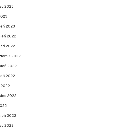
ec 2023
2023
zeń 2023
zień 2022
opad 2022
ziernik 2022
sień 2022
pień 2022
c 2022
wiec 2022
2022
cień 2022
ec 2022