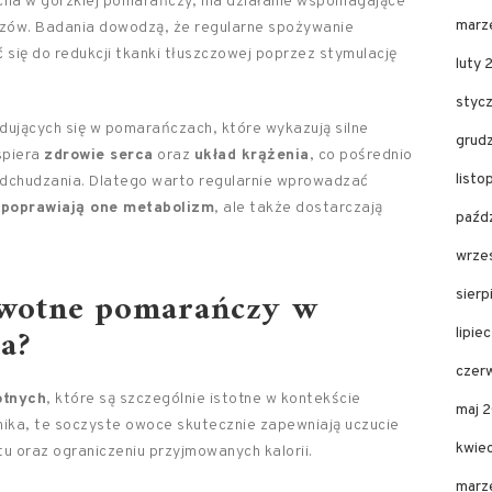
cna w gorzkiej pomarańczy, ma działanie wspomagające
marz
zczów. Badania dowodzą, że regularne spożywanie
się do redukcji tkanki tłuszczowej poprzez stymulację
luty 
styc
dujących się w pomarańczach, które wykazują silne
grud
spiera
zdrowie serca
oraz
układ krążenia
, co pośrednio
list
dchudzania. Dlatego warto regularnie wprowadzać
o poprawiają one metabolizm
, ale także dostarczają
paźd
wrze
rowotne pomarańczy w
sier
a?
lipie
czer
otnych
, które są szczególnie istotne w kontekście
maj 
ika, te soczyste owoce skutecznie zapewniają uczucie
kwie
u oraz ograniczeniu przyjmowanych kalorii.
marz