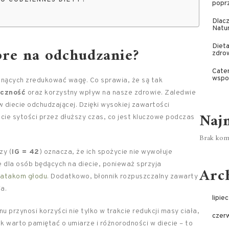
O CODZIENNEJ DIETY?
poprz
Dlacz
Natu
Dieta
bre na odchudzanie?
zdro
Cater
wspo
nących zredukować wagę. Co sprawia, że są tak
yczność
oraz korzystny wpływ na nasze zdrowie. Zaledwie
 diecie odchudzającej. Dzięki wysokiej zawartości
Naj
ie sytości przez dłuższy czas, co jest kluczowe podczas
Brak kome
y (
IG = 42
) oznacza, że ich spożycie nie wywołuje
e dla osób będących na diecie, ponieważ sprzyja
Arc
atakom głodu
. Dodatkowo, błonnik rozpuszczalny zawarty
a.
lipie
rzynosi korzyści nie tylko w trakcie redukcji masy ciała,
czer
k warto pamiętać o umiarze i różnorodności w diecie – to