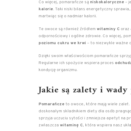
Co więcej, pomarańcze są
niskokaloryczne
– j
kalorie
. Taki niski bilans energetyczny sprawi
martwiąc się o nadmiar kalorii.
Te owoce są również źródłem
witaminy C
oraz
odpornościowy i ogólne zdrowie. Co więcej, po
poziomu cukru we krwi
– to niezwykle ważne 
Dzięki swoim właściwościom pomarańcze sprzy
Regularne ich spożycie wspiera proces
odchud
kondycję organizmu.
Jakie są zalety i wad
Pomarańcze
to owoce, które mają wiele zalet
doskonałym składnikiem diety dla osób pragną
sprzyja uczuciu sytości i zmniejsza apetyt na 
zwłaszcza
witaminę C
, która wspiera nasz ukł