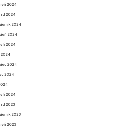
zień 2024
opad 2024
ziernik 2024
sień 2024
pień 2024
c 2024
wiec 2024
ec 2024
 2024
zeń 2024
opad 2023
ziernik 2023
cień 2023