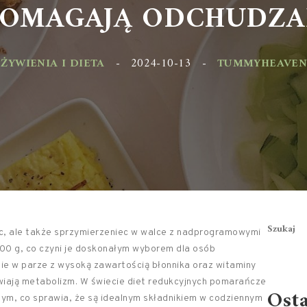
OMAGAJĄ ODCHUDZAN
YWIENIA I DIETA
-
2024-10-13
-
TUMMYHEAVEN.PL
Szukaj
oc, ale także sprzymierzeniec w walce z nadprogramowymi
100 g, co czyni je doskonałym wyborem dla osób
zie w parze z wysoką zawartością błonnika oraz witaminy
wiają metabolizm. W świecie diet redukcyjnych pomarańcze
Ost
nym, co sprawia, że są idealnym składnikiem w codziennym