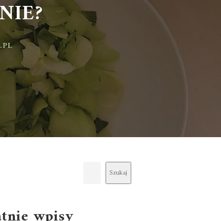
IE?
Szukaj
atnie wpisy