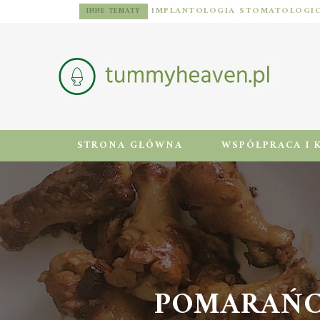
DIETA DLA MĘŻCZYZN Z NADWAGĄ: ZASADY, JADŁOSPIS I AKTYWNOŚĆ FIZYCZNA
INNE TEMATY
STRONA GŁÓWNA
WSPÓŁPRACA I 
POMARAŃCZ