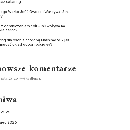
ez catering
ego Warto Jeść Owoce i Warzywa: Siła
ry
 z ograniczeniem soli – jak wpływa na
wie serca?
ing dla osób z chorobą Hashimoto – jak
magać układ odpornościowy?
nowsze komentarze
ntarzy do wyświetlenia.
hiwa
c 2026
wiec 2026