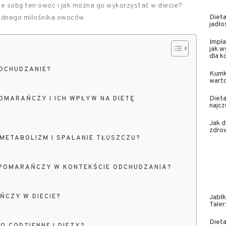
ze sobą ten owoc i jak można go wykorzystać w diecie?
Dieta
ednego miłośnika owoców.
jadło
Impla
jak w
dla 
DCHUDZANIE?
Kumk
wart
Dieta
OMARAŃCZY I ICH WPŁYW NA DIETĘ
najcz
Jak 
zdrow
ETABOLIZM I SPALANIE TŁUSZCZU?
 POMARAŃCZY W KONTEKŚCIE ODCHUDZANIA?
ŃCZY W DIECIE?
Jabł
Taler
Dieta