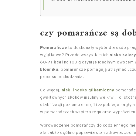
JAK WPROWADZIĆ POMARAŃCZE D
czy pomarańcze są do
Pomarańcze
to doskonały wybór dla osób prag
wyjątkowe? Przede wszystkim ich
niska kalor
60-71 kcal
na 100 g czyni je idealnym owocem w
błonnika
, pomarańcze pomagają utrzymać uczuc
procesu odchudzania.
Co więcej,
niski indeks glikemiczny
pomarańcz
gwałtownych skoków insuliny we krwi. To istotn
stabilizacji poziomu energii i zapobiega nagłym
w pomarańczach wspiera regularne wypróżnieni
Wprowadzenie pomarańczy do codziennego menu p
ale także ogólnie poprawia stan zdrowia. Jedna