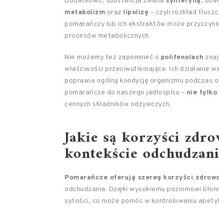
Dodatkowo, substancja zwana
synferyną
, obe
metabolizm
oraz
lipolizę
– czyli rozkład tłus
pomarańczy lub ich ekstraktów może przyczynić 
procesów metabolicznych.
Nie możemy też zapomnieć o
polifenolach
znaj
właściwości przeciwutleniające. Ich działanie w
poprawia ogólną kondycję organizmu podczas o
pomarańcze do naszego jadłospisu –
nie tylk
cennych składników odżywczych.
Jakie są korzyści zd
kontekście odchudzani
Pomarańcze oferują szereg korzyści zdrow
odchudzania. Dzięki wysokiemu poziomowi błonn
sytości, co może pomóc w kontrolowaniu apetyt