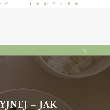
ia, 2026
KUMKWAT – ZDROWOTNE WŁAŚCIWOŚCI I WARTOŚCI ODŻYWCZE CYTRUSÓW
NEJ – JAK