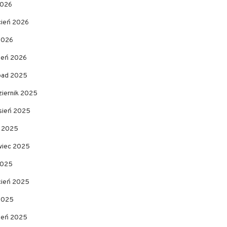
2026
cień 2026
2026
zeń 2026
opad 2025
ziernik 2025
sień 2025
c 2025
wiec 2025
2025
cień 2025
 2025
zeń 2025