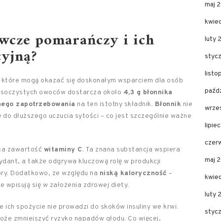
maj 
kwie
ywcze pomarańczy i ich
luty 
yjną?
styc
list
 które mogą okazać się doskonałym wsparciem dla osób
paźd
ch soczystych owoców dostarcza około
4,3 g błonnika
nego zapotrzebowania
na ten istotny składnik.
Błonnik
nie
wrze
ię do dłuższego uczucia sytości – co jest szczególnie ważne
lipie
czer
ąca zawartość
witaminy C
. Ta znana substancja wspiera
maj 
sydant, a także odgrywa kluczową rolę w produkcji
óry. Dodatkowo, ze względu na
niską kaloryczność
–
kwie
 wpisują się w założenia zdrowej diety.
luty
 ich spożycie nie prowadzi do skoków insuliny we krwi.
styc
 może zmniejszyć ryzyko napadów głodu. Co więcej,