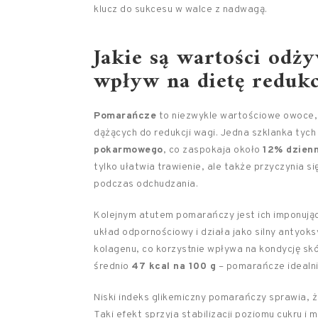
klucz do sukcesu w walce z nadwagą.
Jakie są wartości odż
wpływ na dietę redukc
Pomarańcze
to niezwykle wartościowe owoce,
dążących do redukcji wagi. Jedna szklanka ty
pokarmowego
, co zaspokaja około
12% dzien
tylko ułatwia trawienie, ale także przyczynia s
podczas odchudzania.
Kolejnym atutem pomarańczy jest ich imponuj
układ odpornościowy i działa jako silny antyok
kolagenu, co korzystnie wpływa na kondycję sk
średnio
47 kcal na 100 g
– pomarańcze idealnie
Niski indeks glikemiczny pomarańczy sprawia, że
Taki efekt sprzyja stabilizacji poziomu cukru i