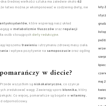
edna średniej wielkości sztuka ma zaledwie około
62
luty 
a, że łatwo można je wkomponować w codzienną dietę, nie
styc
antyoksydantów
, które wspierają nasz układ
grud
magają w
metabolizmie tłuszczów
oraz
regulacji
listo
dla osób stosujących
diety redukcyjne
.
paźdz
jają lepszemu
trawieniu
i utrzymaniu zdrowej masy ciała.
wrze
zania
i wpływa pozytywnie na
samopoczucie
oraz ogólną
sierp
lipie
y pomarańczy w diecie?
czer
maj 
. Przede wszystkim są
niskokaloryczne
, co czyni je
cych zredukować wagę. Zawierają sporo
błonnika
, który
kwie
przekąski. Co więcej, pomarańcze są bogate w
witaminy
,
marz
ad odpornościowy.