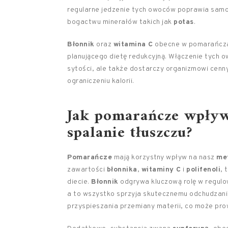
regularne jedzenie tych owoców poprawia samo
bogactwu minerałów takich jak
potas
.
Błonnik
oraz
witamina C
obecne w pomarańcza
planującego dietę redukcyjną. Włączenie tych 
sytości, ale także dostarczy organizmowi cen
ograniczeniu kalorii.
Jak pomarańcze wpływ
spalanie tłuszczu?
Pomarańcze
mają korzystny wpływ na nasz
me
zawartości
błonnika
,
witaminy C
i
polifenoli
, 
diecie.
Błonnik
odgrywa kluczową rolę w regulowa
a to wszystko sprzyja skutecznemu odchudzani
przyspieszania przemiany materii, co może prow