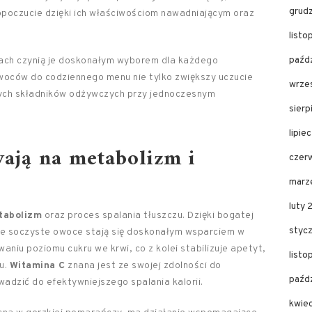
grud
poczucie dzięki ich właściwościom nawadniającym oraz
list
paźd
ch czynią je doskonałym wyborem dla każdego
owoców do codziennego menu nie tylko zwiększy uczucie
wrze
nych składników odżywczych przy jednoczesnym
sier
lipie
ają na metabolizm i
czer
marz
luty
tabolizm
oraz proces spalania tłuszczu. Dzięki bogatej
styc
te soczyste owoce stają się doskonałym wsparciem w
niu poziomu cukru we krwi, co z kolei stabilizuje apetyt,
list
u.
Witamina C
znana jest ze swojej zdolności do
paźd
adzić do efektywniejszego spalania kalorii.
kwie