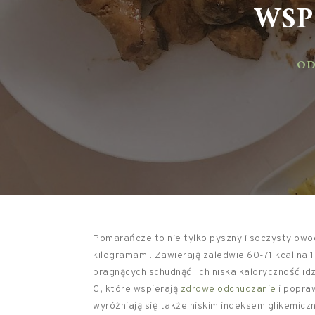
WSP
ODŻ
Pomarańcze to nie tylko pyszny i soczysty ow
kilogramami. Zawierają zaledwie 60-71 kcal na 
pragnących schudnąć. Ich niska kaloryczność id
C, które wspierają
zdrowe odchudzanie
i popra
wyróżniają się także niskim indeksem glikemicz