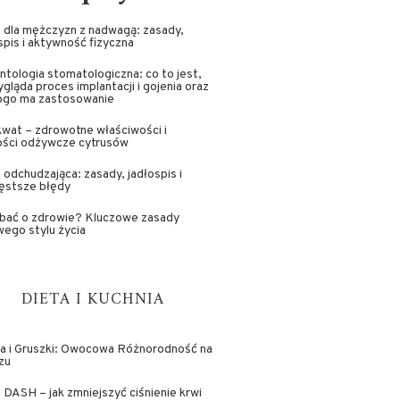
 dla mężczyzn z nadwagą: zasady,
spis i aktywność fizyczna
ntologia stomatologiczna: co to jest,
ygląda proces implantacji i gojenia oraz
kogo ma zastosowanie
wat – zdrowotne właściwości i
ości odżywcze cytrusów
 odchudzająca: zasady, jadłospis i
ęstsze błędy
dbać o zdrowie? Kluczowe zasady
ego stylu życia
DIETA I KUCHNIA
ka i Gruszki: Owocowa Różnorodność na
zu
 DASH – jak zmniejszyć ciśnienie krwi