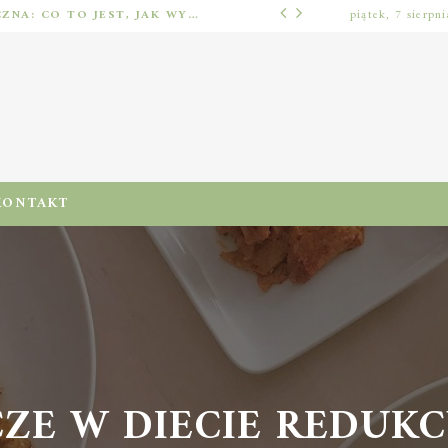
IMPLANTOLOGIA STOMATOLOGICZNA: CO TO JEST, JAK WYGLĄDA PROCES IMPLANTACJI I GOJENIA ORAZ DLA KOGO MA ZASTOSOWANIE
piątek, 7 sierpn
ODŻYWIENIA I DIETA
KONTAKT
E W DIECIE REDUKCYJ