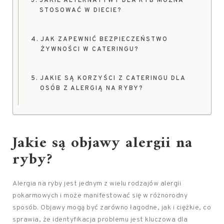
JAKIE ALTERNATYWY DLA RYB MOŻNA
STOSOWAĆ W DIECIE?
JAK ZAPEWNIĆ BEZPIECZEŃSTWO
ŻYWNOŚCI W CATERINGU?
JAKIE SĄ KORZYŚCI Z CATERINGU DLA
OSÓB Z ALERGIĄ NA RYBY?
Jakie są objawy alergii na
ryby?
Alergia na ryby jest jednym z wielu rodzajów alergii
pokarmowych i może manifestować się w różnorodny
sposób. Objawy mogą być zarówno łagodne, jak i ciężkie, co
sprawia, że identyfikacja problemu jest kluczowa dla