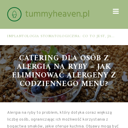
IMPLANTOLOGIA STOMATOLOGICZNA: CO TO JEST, JAK WYGLĄDA PROCES IMPLANTACJI I GOJENIA ORAZ DLA KOGO MA ZASTOSOWANIE
CATERING DLA OSÓB Z
ALERGIĄ NA RYBY – JAK
ELIMINOWAĆ ALERGENY Z
CODZIENNEGO MENU?
Alergia na ryby to problem, który dotyka coraz większą
liczbę osób, ograniczając ich możliwość korzystania z
bogactwa smaków, jakie oferuje kuchnia. Objawy mogą być