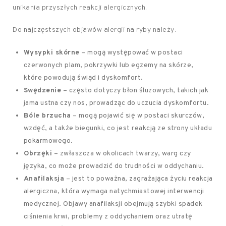
unikania przyszłych reakcji alergicznych.
Do najczęstszych objawów alergii na ryby należy:
Wysypki skórne
– mogą występować w postaci
czerwonych plam, pokrzywki lub egzemy na skórze,
które powodują świąd i dyskomfort.
Swędzenie
– często dotyczy błon śluzowych, takich jak
jama ustna czy nos, prowadząc do uczucia dyskomfortu.
Bóle brzucha
– mogą pojawić się w postaci skurczów,
wzdęć, a także biegunki, co jest reakcją ze strony układu
pokarmowego.
Obrzęki
– zwłaszcza w okolicach twarzy, warg czy
języka, co może prowadzić do trudności w oddychaniu.
Anafilaksja
– jest to poważna, zagrażająca życiu reakcja
alergiczna, która wymaga natychmiastowej interwencji
medycznej. Objawy anafilaksji obejmują szybki spadek
ciśnienia krwi, problemy z oddychaniem oraz utratę