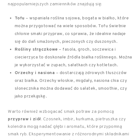
najpopularniejszych zamienników znajdują się:
Tofu
– wspaniała roślina sojowa, bogata w białko, które
można przygotować na wiele sposobów. Tofu świetnie
chłonie smaki przypraw, co sprawia, że idealnie nadaje
się do dań smażonych, pieczonych czy duszonych.
Rośliny strączkowe
– fasola, groch, soczewica i
ciecierzyca to doskonałe źródła białka roślinnego. Można
je wykorzystać w zupach, sałatkach czy kotletach.
Orzechy i nasiona
– dostarczają zdrowych tłuszczów
oraz białka. Orzechy włoskie, migdały, nasiona chia czy
słonecznika można dodawać do sałatek, smoothie, czy
jako przekąskę.
Warto również wzbogacać smak potraw za pomocą
przypraw i ziół
. Czosnek, imbir, kurkuma, pietruszka czy
kolendra mogą nadać głębi i aromatu, które przypomną
smak ryb. Eksperymentowanie z różnorodnymi składnikami