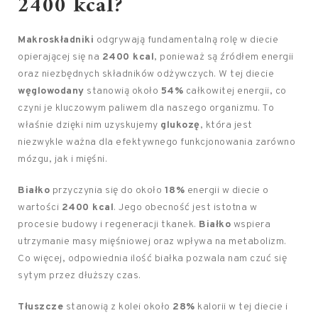
2400 kcal?
Makroskładniki
odgrywają fundamentalną rolę w diecie
opierającej się na
2400 kcal
, ponieważ są źródłem energii
oraz niezbędnych składników odżywczych. W tej diecie
węglowodany
stanowią około
54%
całkowitej energii, co
czyni je kluczowym paliwem dla naszego organizmu. To
właśnie dzięki nim uzyskujemy
glukozę
, która jest
niezwykle ważna dla efektywnego funkcjonowania zarówno
mózgu, jak i mięśni.
Białko
przyczynia się do około
18%
energii w diecie o
wartości
2400 kcal
. Jego obecność jest istotna w
procesie budowy i regeneracji tkanek.
Białko
wspiera
utrzymanie masy mięśniowej oraz wpływa na metabolizm.
Co więcej, odpowiednia ilość białka pozwala nam czuć się
sytym przez dłuższy czas.
Tłuszcze
stanowią z kolei około
28%
kalorii w tej diecie i