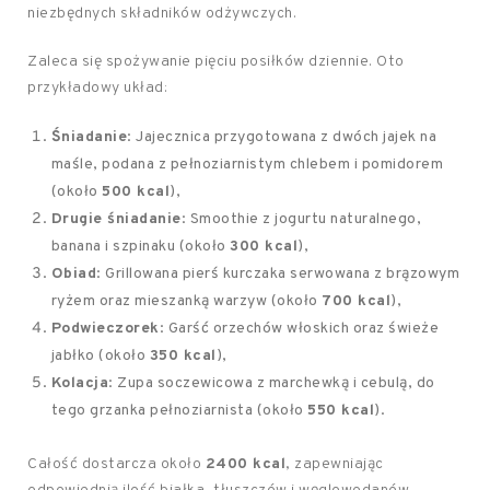
niezbędnych składników odżywczych.
Zaleca się spożywanie pięciu posiłków dziennie. Oto
przykładowy układ:
Śniadanie
: Jajecznica przygotowana z dwóch jajek na
maśle, podana z pełnoziarnistym chlebem i pomidorem
(około
500 kcal
),
Drugie śniadanie
: Smoothie z jogurtu naturalnego,
banana i szpinaku (około
300 kcal
),
Obiad
: Grillowana pierś kurczaka serwowana z brązowym
ryżem oraz mieszanką warzyw (około
700 kcal
),
Podwieczorek
: Garść orzechów włoskich oraz świeże
jabłko (około
350 kcal
),
Kolacja
: Zupa soczewicowa z marchewką i cebulą, do
tego grzanka pełnoziarnista (około
550 kcal
).
Całość dostarcza około
2400 kcal
, zapewniając