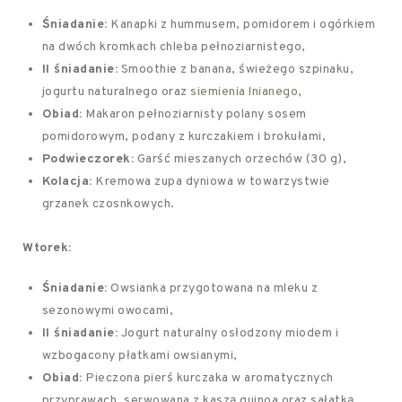
Śniadanie:
Kanapki z hummusem, pomidorem i ogórkiem
na dwóch kromkach chleba pełnoziarnistego,
II śniadanie:
Smoothie z banana, świeżego szpinaku,
jogurtu naturalnego oraz
siemienia lnianego
,
Obiad:
Makaron pełnoziarnisty polany sosem
pomidorowym, podany z kurczakiem i brokułami,
Podwieczorek:
Garść mieszanych orzechów (30 g),
Kolacja:
Kremowa zupa dyniowa w towarzystwie
grzanek czosnkowych.
Wtorek:
Śniadanie:
Owsianka przygotowana na mleku z
sezonowymi owocami,
II śniadanie:
Jogurt naturalny osłodzony miodem i
wzbogacony płatkami owsianymi,
Obiad:
Pieczona pierś kurczaka w aromatycznych
przyprawach, serwowana z kaszą quinoa oraz sałatką