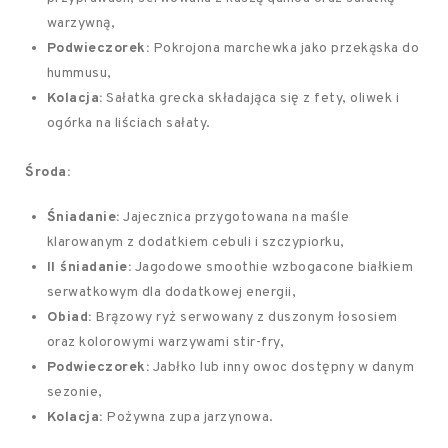
warzywną,
Podwieczorek:
Pokrojona marchewka jako przekąska do
hummusu,
Kolacja:
Sałatka grecka składająca się z fety, oliwek i
ogórka na liściach sałaty.
Środa:
Śniadanie:
Jajecznica przygotowana na maśle
klarowanym z dodatkiem cebuli i szczypiorku,
II śniadanie:
Jagodowe smoothie wzbogacone białkiem
serwatkowym dla dodatkowej energii,
Obiad:
Brązowy ryż serwowany z duszonym łososiem
oraz kolorowymi warzywami stir-fry,
Podwieczorek:
Jabłko lub inny owoc dostępny w danym
sezonie,
Kolacja:
Pożywna zupa jarzynowa.