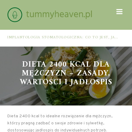
IMPLANTOLOGIA STOMATOLOGICZNA: CO TO JEST, JAK WYGLĄDA PROCES IMPLANTACJI I GOJENIA ORAZ DLA KOGO MA ZASTOSOWANIE
DIETA 2400 KCAL DLA
MĘŻCZYZN – ZASADY,
WARTOŚCI I JADŁOSPIS
Dieta 2400 kcal to idealne rozwiązanie dla mężczyzn,
którzy pragną zadbać o swoje zdrowie i sylwetkę,
dostosowując jadłospis do indywidualnych potrzeb.