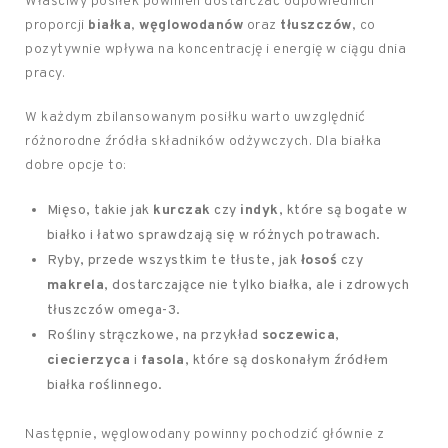
Właściwy posiłek powinien dostarczać odpowiednich
proporcji
białka
,
węglowodanów
oraz
tłuszczów
, co
pozytywnie wpływa na koncentrację i energię w ciągu dnia
pracy.
W każdym zbilansowanym posiłku warto uwzględnić
różnorodne źródła składników odżywczych. Dla białka
dobre opcje to:
Mięso, takie jak
kurczak
czy
indyk
, które są bogate w
białko i łatwo sprawdzają się w różnych potrawach.
Ryby, przede wszystkim te tłuste, jak
łosoś
czy
makrela
, dostarczające nie tylko białka, ale i zdrowych
tłuszczów omega-3.
Rośliny strączkowe, na przykład
soczewica
,
ciecierzyca
i
fasola
, które są doskonałym źródłem
białka roślinnego.
Następnie, węglowodany powinny pochodzić głównie z