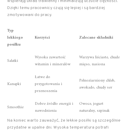
wspierają układ trawienny i minimalizują uczucie ciężkości.
Dzięki temu pracownicy czują się lepiej i są bardziej
zmotywowani do pracy.
Typ
lekkiego
Korzyści
Zalecane składniki
posiłku
Wysoka zawartość
Warzywa liściaste, chude
Sałatki
witamin i minerałów
mięso, nasiona
Łatwe do
Pełnoziarniony chleb,
Kanapki
przygotowania i
awokado, chudy ser
przenoszenia
Dobre źródło energii i
Owoce, jogurt
Smoothie
nawodnienia
naturalny, szpinak
Na koniec warto zauważyć, że lekkie posiłki są szczególnie
przydatne w upalne dni. Wysoka temperatura potrafi