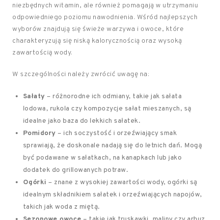
niezbędnych witamin, ale również pomagają w utrzymaniu
odpowiedniego poziomu nawodnienia. Wśród najlepszych
wyborów znajdują się świeże warzywa i owoce, które
charakteryzują się niską kalorycznością oraz wysoką
zawartością wody.
W szczególności należy zwrócić uwagę na:
Sałaty
– różnorodne ich odmiany, takie jak sałata
lodowa, rukola czy kompozycje sałat mieszanych, są
idealne jako baza do lekkich sałatek.
Pomidory
– ich soczystość i orzeźwiający smak
sprawiają, że doskonale nadają się do letnich dań. Mogą
być podawane w sałatkach, na kanapkach lub jako
dodatek do grillowanych potraw.
Ogórki
– znane z wysokiej zawartości wody, ogórki są
idealnym składnikiem sałatek i orzeźwiających napojów,
takich jak woda z miętą.
Sezonowe owoce
– takie jak truskawki, maliny czy arbuz,