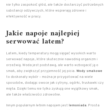
nie tylko zaspokoić głód, ale także dostarczyć potrzebnych
substancji odżywczych, które wspierają zdrowie i
efektywność w pracy.
Jakie napoje najlepiej
serwować latem?
Latem, kiedy temperatury mogą sięgać wysokich warto
serwować napoje, które skutecznie nawodnią organizm i
orzeźwią. Woda jest podstawą, ale warto wzbogacić ją o
smak, aby zwiększyć przyjemność jej picia.
Wody smakowe
to doskonały wybór – można je przygotować na wiele
sposobów, dodając owoce jak cytryny, ogórki, truskawki czy
mięta. Dzięki temu nie tylko zyskują one wyjątkowy smak,
ale także właściwości zdrowotne.
Innym popularnym letnim napojem jest
lemoniada
. Prosta