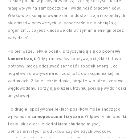
Lekkie posiłki w pracy przynoszą szereg korzyści, które
mają wpływ na samopoczucie i wydajność pracowników.
Właściwie skomponowane dania dostarczają niezbędnych
składników odżywczych, a jednocześnie nie obciążają
organizmu, co jest kluczowe dla utrzymania energii przez
cały dzień.
Po pierwsze, lekkie posiłki przyczyniają się do
poprawy
koncentracji
. Gdy pracownicy spożywają ciężkie i tłuste
potrawy, mogą odczuwać senność i spadek energii, co
negatywnie wpływa na ich zdolność do skupienia się na
zadaniach. Z kolei lekkie dania, bogate w białko i zdrowe
węglowodany, sprzyjają dłużej utrzymującej się wydolności
umysłowej.
Po drugie, spożywanie lekkich posiłków może znacząco
wpłynąć na
samopoczucie fizyczne
. Odpowiednie posiłki,
takie jak sałatki z dodatkiem chudego mięsa,
pełnoziarnistych produktów czy świeżych owoców,