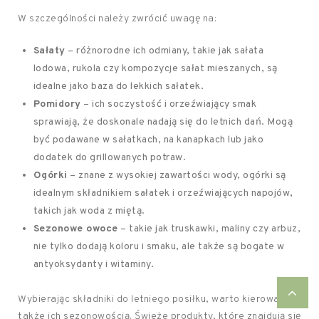
W szczególności należy zwrócić uwagę na:
Sałaty
– różnorodne ich odmiany, takie jak sałata
lodowa, rukola czy kompozycje sałat mieszanych, są
idealne jako baza do lekkich sałatek.
Pomidory
– ich soczystość i orzeźwiający smak
sprawiają, że doskonale nadają się do letnich dań. Mogą
być podawane w sałatkach, na kanapkach lub jako
dodatek do grillowanych potraw.
Ogórki
– znane z wysokiej zawartości wody, ogórki są
idealnym składnikiem sałatek i orzeźwiających napojów,
takich jak woda z miętą.
Sezonowe owoce
– takie jak truskawki, maliny czy arbuz,
nie tylko dodają koloru i smaku, ale także są bogate w
antyoksydanty i witaminy.
Wybierając składniki do letniego posiłku, warto kierować się
także ich sezonowością. Świeże produkty, które znajdują się