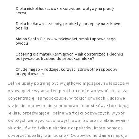
Dieta niskotłuszczowa a korzystne wpływy na pracę
serca
Dieta białkowa – zasady, produkty i przepisy na zdrowe
posiłki
Melon Santa Claus – właściwości, smak i uprawa tego
owocu
Catering dla matek karmiących – jak dostarczać składniki
odżywcze potrzebne do produkcji mleka?
Chude mięso – rodzaje, korzyści zdrowotne i sposoby
przygotowania
Letnie upały potrafią być wyjątkowo męczące, zwłaszcza w
pracy, gdzie wysoka temperatura może wpływać na naszą
koncentrację i samopoczucie. W takich chwilach kluczowe
staje się odpowiednie komponowanie posiłków, które będą
lekkie, orzeźwiające i pełne wartości odżywczych. Wybór
świeżych warzyw, sezonowych owoców oraz zbilansowanie
składników to tylko niektóre z aspektów, które pomogą
stworzyć idealny letni posiłek. Odpowiednie dania i napoje