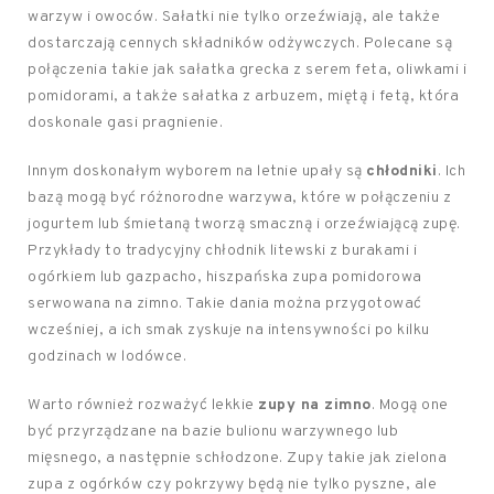
warzyw i owoców. Sałatki nie tylko orzeźwiają, ale także
dostarczają cennych składników odżywczych. Polecane są
połączenia takie jak sałatka grecka z serem feta, oliwkami i
pomidorami, a także sałatka z arbuzem, miętą i fetą, która
doskonale gasi pragnienie.
Innym doskonałym wyborem na letnie upały są
chłodniki
. Ich
bazą mogą być różnorodne warzywa, które w połączeniu z
jogurtem lub śmietaną tworzą smaczną i orzeźwiającą zupę.
Przykłady to tradycyjny chłodnik litewski z burakami i
ogórkiem lub gazpacho, hiszpańska zupa pomidorowa
serwowana na zimno. Takie dania można przygotować
wcześniej, a ich smak zyskuje na intensywności po kilku
godzinach w lodówce.
Warto również rozważyć lekkie
zupy na zimno
. Mogą one
być przyrządzane na bazie bulionu warzywnego lub
mięsnego, a następnie schłodzone. Zupy takie jak zielona
zupa z ogórków czy pokrzywy będą nie tylko pyszne, ale