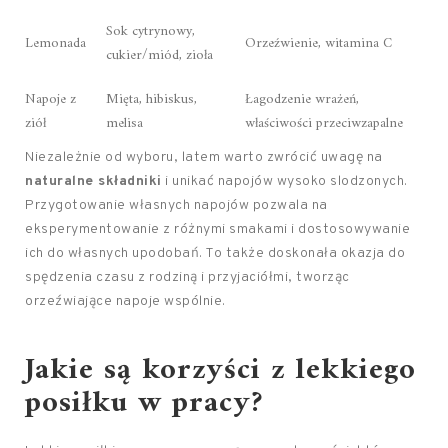
Sok cytrynowy,
Lemonada
Orzeźwienie, witamina C
cukier/miód, zioła
Napoje z
Mięta, hibiskus,
Łagodzenie wrażeń,
ziół
melisa
właściwości przeciwzapalne
Niezależnie od wyboru, latem warto zwrócić uwagę na
naturalne składniki
i unikać napojów wysoko slodzonych.
Przygotowanie własnych napojów pozwala na
eksperymentowanie z różnymi smakami i dostosowywanie
ich do własnych upodobań. To także doskonała okazja do
spędzenia czasu z rodziną i przyjaciółmi, tworząc
orzeźwiające napoje wspólnie.
Jakie są korzyści z lekkiego
posiłku w pracy?