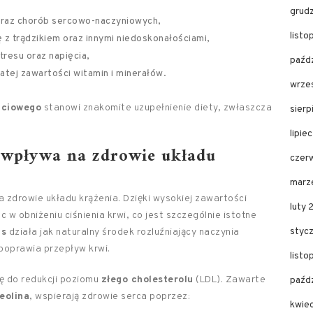
grud
oraz chorób sercowo-naczyniowych,
list
 z trądzikiem oraz innymi niedoskonałościami,
tresu oraz napięcia,
paźd
tej zawartości witamin i minerałów.
wrze
aciowego
stanowi znakomite uzupełnienie diety, zwłaszcza
sier
lipie
o wpływa na zdrowie układu
czer
marz
 zdrowie układu krążenia. Dzięki wysokiej zawartości
luty
 w obniżeniu ciśnienia krwi, co jest szczególnie istotne
styc
as
działa jak naturalny środek rozluźniający naczynia
poprawia przepływ krwi.
list
ię do redukcji poziomu
złego cholesterolu
(LDL). Zawarte
paźd
teolina
, wspierają zdrowie serca poprzez:
kwie