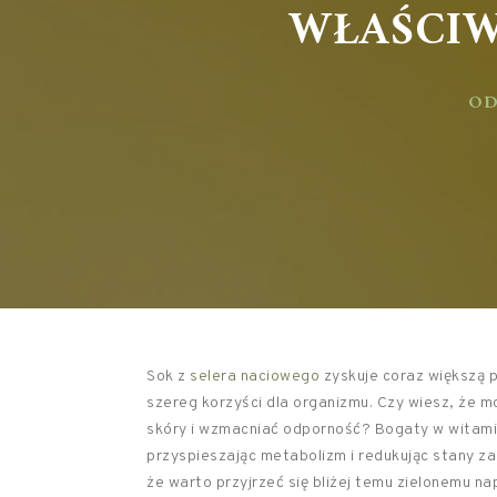
WŁAŚCIW
ODŻ
Sok z
selera naciowego
zyskuje coraz większą p
szereg korzyści dla organizmu. Czy wiesz, że 
skóry i wzmacniać odporność? Bogaty w witaminy
przyspieszając metabolizm i redukując stany z
że warto przyjrzeć się bliżej temu zielonemu n