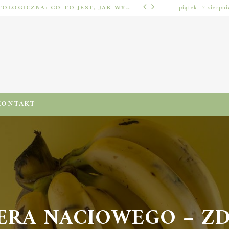
IMPLANTOLOGIA STOMATOLOGICZNA: CO TO JEST, JAK WYGLĄDA PROCES IMPLANTACJI I GOJENIA ORAZ DLA KOGO MA ZASTOSOWANIE
piątek, 7 sierpn
ODŻYWIENIA I DIETA
KONTAKT
LERA NACIOWEGO – Z