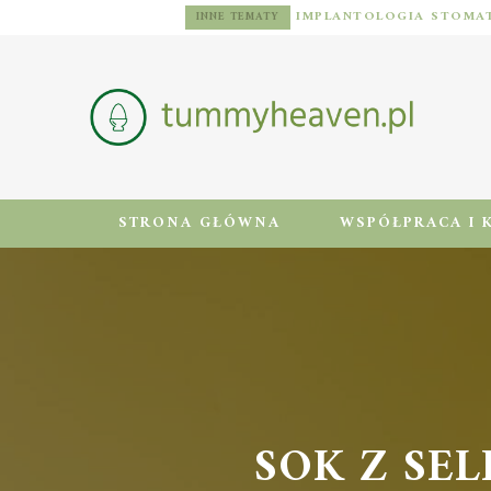
DIETA DLA MĘŻCZYZN Z NADWAGĄ: ZASADY, JADŁOSPIS I AKTYWNOŚĆ FIZYCZNA
INNE TEMATY
STRONA GŁÓWNA
WSPÓŁPRACA I 
SOK Z SE