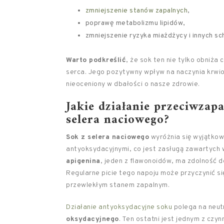
zmniejszenie stanów zapalnych
,
poprawę metabolizmu lipidów,
zmniejszenie ryzyka miażdżycy i innych s
Warto podkreślić
, że sok ten nie tylko obniża
serca. Jego pozytywny wpływ na naczynia krwion
nieoceniony w dbałości o nasze zdrowie.
Jakie działanie przeciwzapa
selera naciowego?
Sok z selera naciowego
wyróżnia się wyjątkow
antyoksydacyjnymi, co jest zasługą zawartych
apigenina
, jeden z flawonoidów, ma zdolność 
Regularne picie tego napoju może przyczynić si
przewlekłym stanem zapalnym.
Działanie antyoksydacyjne soku
polega na neutr
oksydacyjnego
. Ten ostatni jest jednym z czy