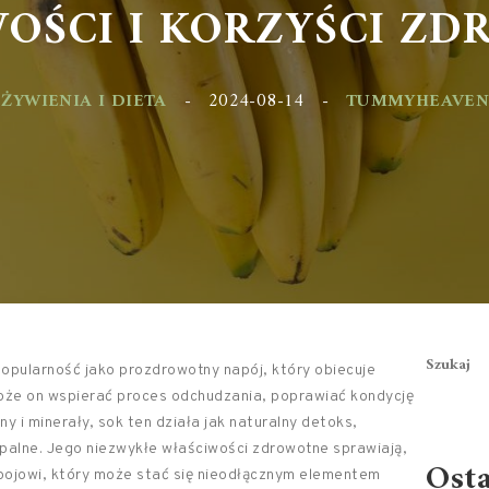
OŚCI I KORZYŚCI ZD
YWIENIA I DIETA
-
2024-08-14
-
TUMMYHEAVEN.PL
Szukaj
opularność jako prozdrowotny napój, który obiecuje
może on wspierać proces odchudzania, poprawiać kondycję
 i minerały, sok ten działa jak naturalny detoks,
apalne. Jego niezwykłe właściwości zdrowotne sprawiają,
Ost
apojowi, który może stać się nieodłącznym elementem