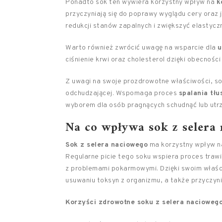
Ponadto sok ten wywiera korzystny wpływ na
k
przyczyniają się do poprawy wyglądu cery oraz
redukcji stanów zapalnych i zwiększyć elastycz
Warto również zwrócić uwagę na wsparcie dla
u
ciśnienie krwi oraz cholesterol dzięki obecnośc
Z uwagi na swoje prozdrowotne właściwości, sok
odchudzającej. Wspomaga proces
spalania tł
wyborem dla osób pragnących schudnąć lub ut
Na co wpływa sok z selera
Sok z selera naciowego
ma korzystny wpływ na
Regularne picie tego soku wspiera proces trawie
z problemami pokarmowymi. Dzięki swoim właś
usuwaniu toksyn z organizmu, a także przyczyn
Korzyści zdrowotne soku z selera naciowego