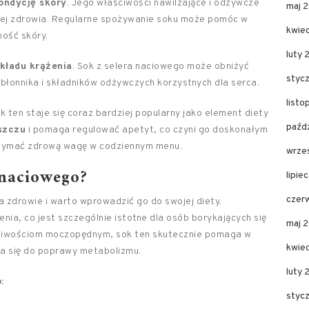
ondycję skóry
. Jego właściwości nawilżające i odżywcze
maj 
 jej zdrowia. Regularne spożywanie soku może pomóc w
kwie
ność skóry.
luty 
kładu krążenia
. Sok z selera naciowego może obniżyć
styc
i błonnika i składników odżywczych korzystnych dla serca.
list
 ten staje się coraz bardziej popularny jako element diety
paźd
uszczu
i pomaga regulować apetyt, co czyni go doskonałym
rzymać zdrową wagę w codziennym menu.
wrze
 naciowego?
lipie
czer
 zdrowie i warto wprowadzić go do swojej diety.
nia, co jest szczególnie istotne dla osób borykających się
maj 
ciwościom moczopędnym, sok ten skutecznie pomaga w
kwie
ia się do poprawy metabolizmu.
luty
:
styc