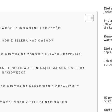
Dieta
jadło
Impla
jak w
dla 
CIWOŚCI ZDROWOTNE I KORZYŚCI
Kumk
wart
A SOK Z SELERA NACIOWEGO?
Dieta
najcz
GO WPŁYWA NA ZDROWIE UKŁADU KRĄŻENIA?
Jak 
zdrow
LNE I PRZECIWUTLENIAJĄCE MA SOK Z SELERA
NACIOWEGO?
EGO WPŁYWA NA NAWADNIANIE ORGANIZMU?
10 py
biura
YWCZE SOKU Z SELERA NACIOWEGO
Dieta