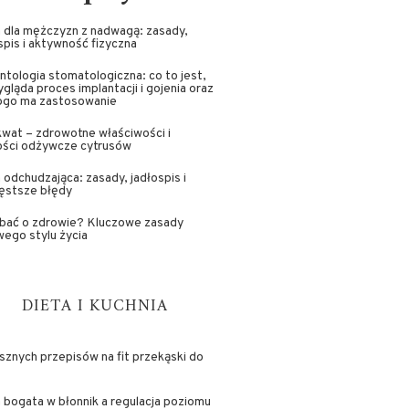
 dla mężczyzn z nadwagą: zasady,
spis i aktywność fizyczna
ntologia stomatologiczna: co to jest,
ygląda proces implantacji i gojenia oraz
kogo ma zastosowanie
wat – zdrowotne właściwości i
ości odżywcze cytrusów
 odchudzająca: zasady, jadłospis i
ęstsze błędy
dbać o zdrowie? Kluczowe zasady
ego stylu życia
DIETA I KUCHNIA
sznych przepisów na fit przekąski do
 bogata w błonnik a regulacja poziomu