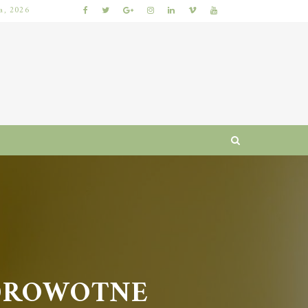
ia, 2026
KUMKWAT – ZDROWOTNE WŁAŚCIWOŚCI I WARTOŚCI ODŻYWCZE CYTRUSÓW
DROWOTNE