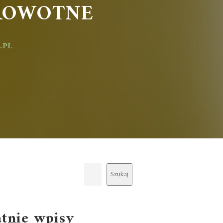
ROWOTNE
Szukaj
atnie wpisy