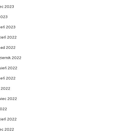
ec 2023
2023
zeń 2023
zień 2022
opad 2022
ziernik 2022
sień 2022
pień 2022
c 2022
wiec 2022
2022
cień 2022
ec 2022