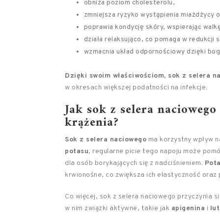
obniża poziom cholesterolu,
zmniejsza ryzyko wystąpienia miażdżycy 
poprawia kondycję skóry, wspierając walkę
działa relaksująco, co pomaga w redukcji s
wzmacnia układ odpornościowy dzięki boga
Dzięki swoim właściwościom, sok z selera n
w okresach większej podatności na infekcje.
Jak sok z selera nacioweg
krążenia?
Sok z selera naciowego
ma korzystny wpływ na
potasu
, regularne picie tego napoju może pomóc
dla osób borykających się z nadciśnieniem.
Pot
krwionośne, co zwiększa ich elastyczność oraz 
Co więcej, sok z selera naciowego przyczynia s
w nim związki aktywne, takie jak
apigenina
i
lu