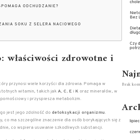
chole
WSPOMAGA ODCHUDZANIE?
Nieto
Bez 
ZANIA SOKU Z SELERA NACIOWEGO
Diet
dług
Czy 
potr
o: właściwości zdrowotne i
Naj
Brak kome
tóry przynosi wiele korzyści dla zdrowia. Pomaga w
totnych witamin, takich jak
A
,
C
,
E
i
K
oraz minerałów, w
dpornościowy i przyspiesza metabolizm.
Arc
ego jest jego zdolność do
detoksykacji organizmu
.
y, co ma szczególne znaczenie dla osób borykających się z
lipie
nie, co wspiera usuwanie szkodliwych substancji.
czer