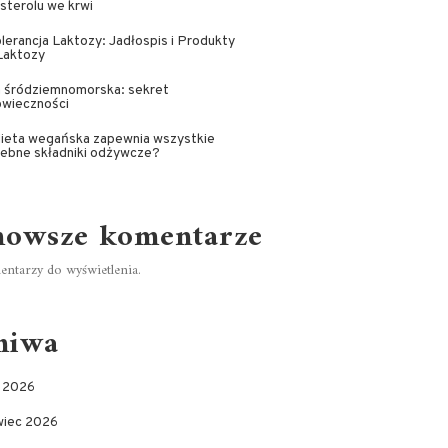
sterolu we krwi
lerancja Laktozy: Jadłospis i Produkty
Laktozy
a śródziemnomorska: sekret
owieczności
dieta wegańska zapewnia wszystkie
zebne składniki odżywcze?
nowsze komentarze
ntarzy do wyświetlenia.
hiwa
c 2026
wiec 2026