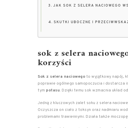
JAK SOK Z SELERA NACIOWEGO 
SKUTKI UBOCZNE I PRZECIWWSKA
sok z selera nacioweg
korzyści
Sok z selera naciowego
to wyjątkowy napój, k
poprawie ogólnego samopoczucia i dostarcza is
tym
potasu
. Dzięki temu sok wzmacnia układ o
Jedną z kluczowych zalet soku z selera naciow
Oczyszcza on ciało z toksyn oraz nadmiaru wod
problemami trawiennymi. Działa także moczopęd