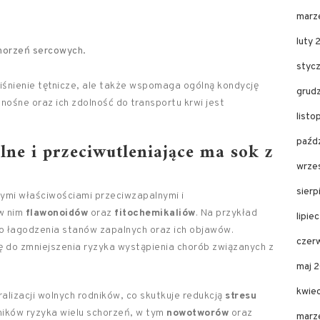
marz
luty 
chorzeń sercowych.
styc
 ciśnienie tętnicze, ale także wspomaga ogólną kondycję
grud
ośne oraz ich zdolność do transportu krwi jest
list
paźd
lne i przeciwutleniające ma sok z
wrze
sier
ymi właściwościami przeciwzapalnymi i
 w nim
flawonoidów
oraz
fitochemikaliów
. Na przykład
lipie
do łagodzenia stanów zapalnych oraz ich objawów.
czer
ę do zmniejszenia ryzyka wystąpienia chorób związanych z
maj 
kwie
alizacji wolnych rodników, co skutkuje redukcją
stresu
nników ryzyka wielu schorzeń, w tym
nowotworów
oraz
marz