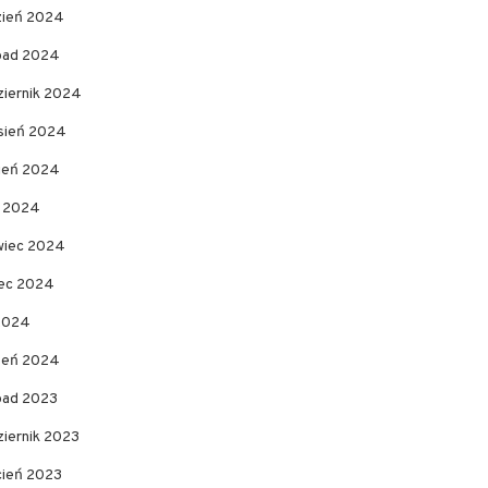
zień 2024
opad 2024
ziernik 2024
sień 2024
pień 2024
c 2024
wiec 2024
ec 2024
 2024
zeń 2024
opad 2023
ziernik 2023
cień 2023