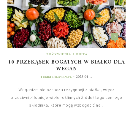
0
ODŻYWIENIA I DIETA
10 PRZEKĄSEK BOGATYCH W BIAŁKO DLA
WEGAN
-
TUMMYHEAVEN.PL
2023-04-17
Weganizm nie oznacza rezygnacji z białka, wręcz
przeciwnie! Istnieje wiele roślinnych źródeł tego cennego
składnika, które mogą wzbogacić na...