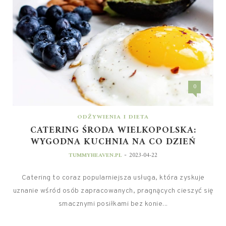
0
ODŻYWIENIA I DIETA
CATERING ŚRODA WIELKOPOLSKA:
WYGODNA KUCHNIA NA CO DZIEŃ
-
TUMMYHEAVEN.PL
2023-04-22
Catering to coraz popularniejsza usługa, która zyskuje
uznanie wśród osób zapracowanych, pragnących cieszyć się
smacznymi posiłkami bez konie...