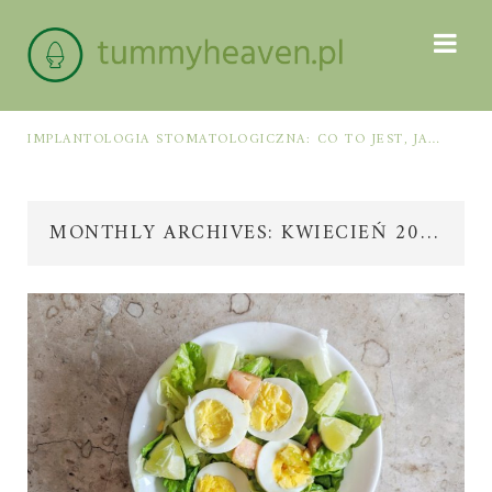
IMPLANTOLOGIA STOMATOLOGICZNA: CO TO JEST, JAK WYGLĄDA PROCES IMPLANTACJI I GOJENIA ORAZ DLA KOGO MA ZASTOSOWANIE
MONTHLY ARCHIVES: KWIECIEŃ 2023