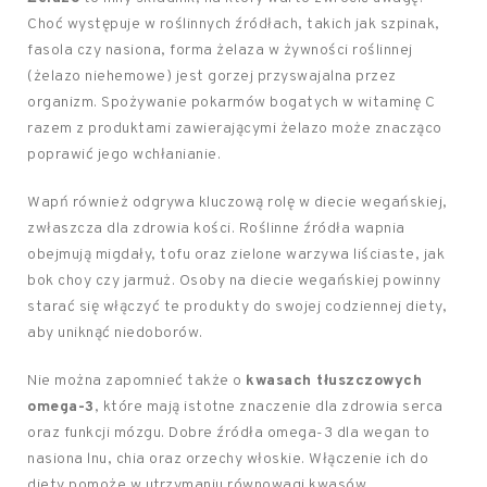
Choć występuje w roślinnych źródłach, takich jak szpinak,
fasola czy nasiona, forma żelaza w żywności roślinnej
(żelazo niehemowe) jest gorzej przyswajalna przez
organizm. Spożywanie pokarmów bogatych w witaminę C
razem z produktami zawierającymi żelazo może znacząco
poprawić jego wchłanianie.
Wapń również odgrywa kluczową rolę w diecie wegańskiej,
zwłaszcza dla zdrowia kości. Roślinne źródła wapnia
obejmują migdały, tofu oraz zielone warzywa liściaste, jak
bok choy czy jarmuż. Osoby na diecie wegańskiej powinny
starać się włączyć te produkty do swojej codziennej diety,
aby uniknąć niedoborów.
Nie można zapomnieć także o
kwasach tłuszczowych
omega-3
, które mają istotne znaczenie dla zdrowia serca
oraz funkcji mózgu. Dobre źródła omega-3 dla wegan to
nasiona lnu, chia oraz orzechy włoskie. Włączenie ich do
diety pomoże w utrzymaniu równowagi kwasów