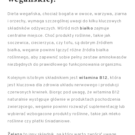
Dieta wegańska, chociaż bogata w owoce, warzywa, ziarna
i orzechy, wymaga szczególnej uwagi do kilku kluczowych
składników odżywczych. Wśród nich
białko
zajmuje
centralne miejsce. Choć produkty roślinne, takie jak
soczewica, ciecierzyca, czy tofu, są dobrym źródłem
białka, weganie powinni łączyć różne źródła białka
roślinnego, aby zapewnić sobie pełny zestaw aminokwasów
niezbędnych do prawidłowego funkcjonowania organizmu.
Kolejnym istotnym składnikiem jest
witamina B12
, która
jest kluczowa dla zdrowia układu nerwowego i produkcji
czerwonych krwinek. Biorąc pod uwagę, że witamina B12
naturalnie występuje głównie w produktach pochodzenia
zwierzęcego, weganie powinni rozważyć suplementację lub
wybierać wzbogacone produkty roślinne, takie jak mleko
roślinne czy płatki śniadaniowe.
Żelazo
to inny składnik, na który warto zwrócić uwagę.