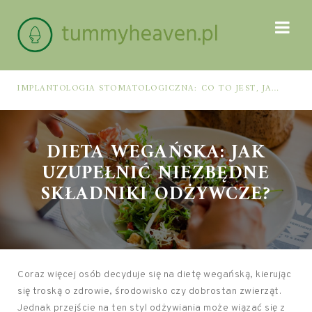
IMPLANTOLOGIA STOMATOLOGICZNA: CO TO JEST, JAK WYGLĄDA PROCES IMPLANTACJI I GOJENIA ORAZ DLA KOGO MA ZASTOSOWANIE
DIETA WEGAŃSKA: JAK
UZUPEŁNIĆ NIEZBĘDNE
SKŁADNIKI ODŻYWCZE?
Coraz więcej osób decyduje się na dietę wegańską, kierując
się troską o zdrowie, środowisko czy dobrostan zwierząt.
Jednak przejście na ten styl odżywiania może wiązać się z