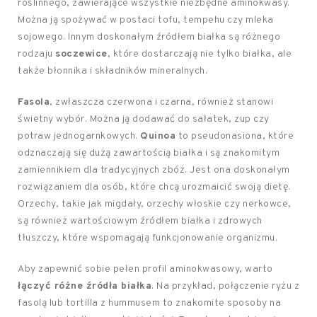
roślinnego, zawierające wszystkie niezbędne aminokwasy.
Można ją spożywać w postaci tofu, tempehu czy mleka
sojowego. Innym doskonałym źródłem białka są różnego
rodzaju
soczewice
, które dostarczają nie tylko białka, ale
także błonnika i składników mineralnych.
Fasola
, zwłaszcza czerwona i czarna, również stanowi
świetny wybór. Można ją dodawać do sałatek, zup czy
potraw jednogarnkowych.
Quinoa
to pseudonasiona, które
odznaczają się dużą zawartością białka i są znakomitym
zamiennikiem dla tradycyjnych zbóż. Jest ona doskonałym
rozwiązaniem dla osób, które chcą urozmaicić swoją dietę.
Orzechy, takie jak migdały, orzechy włoskie czy nerkowce,
są również wartościowym źródłem białka i zdrowych
tłuszczy, które wspomagają funkcjonowanie organizmu.
Aby zapewnić sobie pełen profil aminokwasowy, warto
łączyć różne źródła białka
. Na przykład, połączenie ryżu z
fasolą lub tortilla z hummusem to znakomite sposoby na