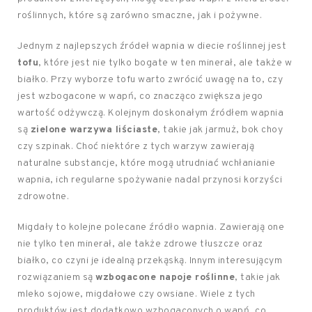
roślinnych, które są zarówno smaczne, jak i pożywne.
Jednym z najlepszych źródeł wapnia w diecie roślinnej jest
tofu
, które jest nie tylko bogate w ten minerał, ale także w
białko. Przy wyborze tofu warto zwrócić uwagę na to, czy
jest wzbogacone w wapń, co znacząco zwiększa jego
wartość odżywczą. Kolejnym doskonałym źródłem wapnia
są
zielone warzywa liściaste
, takie jak jarmuż, bok choy
czy szpinak. Choć niektóre z tych warzyw zawierają
naturalne substancje, które mogą utrudniać wchłanianie
wapnia, ich regularne spożywanie nadal przynosi korzyści
zdrowotne.
Migdały to kolejne polecane źródło wapnia. Zawierają one
nie tylko ten minerał, ale także zdrowe tłuszcze oraz
białko, co czyni je idealną przekąską. Innym interesującym
rozwiązaniem są
wzbogacone napoje roślinne
, takie jak
mleko sojowe, migdałowe czy owsiane. Wiele z tych
produktów jest dodatkowo wzbogaconych o wapń, co