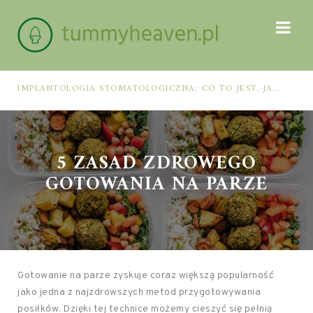
IMPLANTOLOGIA STOMATOLOGICZNA: CO TO JEST, JAK WYGLĄDA PROCES IMPLANTACJI I GOJENIA ORAZ DLA KOGO MA ZASTOSOWANIE
5 ZASAD ZDROWEGO
GOTOWANIA NA PARZE
Gotowanie na parze zyskuje coraz większą popularność
jako jedna z najzdrowszych metod przygotowywania
posiłków. Dzięki tej technice możemy cieszyć się pełnią