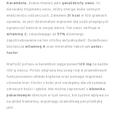
Karambola
, znana również jako
gwiaździsty owoc
, to
niezwykły tropikalny owoc, który oferuje wiele cennych
właściwości odżywczych. Zaledwie
31 kcal
w 100 gramach
sprawia, że jest doskonałym wyborem dla osób pragnących
ograniczyć kalorie w swojej diecie. Ten owoc obfituje w
witaminę C
, zaspokajając aż
57%
dziennego
zapotrzebowania na ten istotny antyoksydant. Dodatkowo
dostarcza
witaminę A
oraz minerałów takich jak
potas
i
fosfor
.
Wartość potasu w karamboli sięga ponad
120 mg
na każde
100 g owocu. Potas odgrywa kluczową rolę w prawidłowym
funkcjonowaniu układu krążenia oraz pomaga regulować
ciśnienie krwi. Fosfor z kolei jest niezbędny dla utrzymania
zdrowych kości i zębów. Nie można zapomnieć o
błonniku
pokarmowym
obecnym w tym owocu; korzystnie wpływa on
na układ trawienny, wspierając prawidłową perystaltykę
jelit.