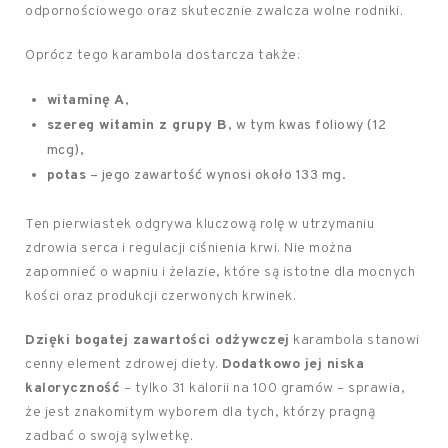
odpornościowego oraz skutecznie zwalcza wolne rodniki.
Oprócz tego karambola dostarcza także:
witaminę A
,
szereg witamin z grupy B
, w tym kwas foliowy (12
mcg),
potas
– jego zawartość wynosi około 133 mg.
Ten pierwiastek odgrywa kluczową rolę w utrzymaniu
zdrowia serca i regulacji ciśnienia krwi. Nie można
zapomnieć o wapniu i żelazie, które są istotne dla mocnych
kości oraz produkcji czerwonych krwinek.
Dzięki bogatej zawartości odżywczej
karambola stanowi
cenny element zdrowej diety.
Dodatkowo jej niska
kaloryczność
– tylko 31 kalorii na 100 gramów – sprawia,
że jest znakomitym wyborem dla tych, którzy pragną
zadbać o swoją sylwetkę.