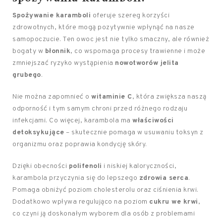
Spożywanie karamboli
oferuje szereg korzyści
zdrowotnych, które mogą pozytywnie wpłynąć na nasze
samopoczucie. Ten owoc jest nie tylko smaczny, ale również
bogaty w
błonnik
, co wspomaga procesy trawienne i może
zmniejszać ryzyko wystąpienia
nowotworów jelita
grubego
.
Nie można zapomnieć o
witaminie C
, która zwiększa naszą
odporność i tym samym chroni przed różnego rodzaju
infekcjami. Co więcej, karambola ma
właściwości
detoksykujące
– skutecznie pomaga w usuwaniu toksyn z
organizmu oraz poprawia kondycję skóry.
Dzięki obecności
polifenoli
i niskiej kaloryczności,
karambola przyczynia się do lepszego
zdrowia serca
.
Pomaga obniżyć poziom cholesterolu oraz ciśnienia krwi.
Dodatkowo wpływa regulująco na poziom
cukru we krwi
,
co czyni ją doskonałym wyborem dla osób z problemami