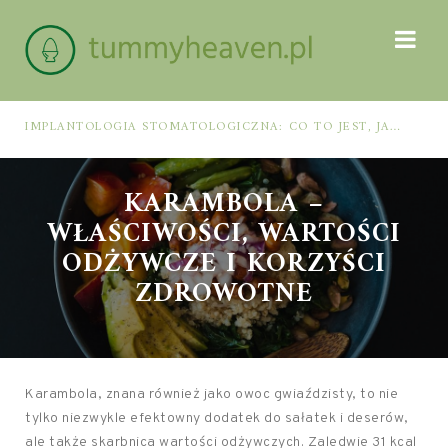
IMPLANTOLOGIA STOMATOLOGICZNA: CO TO JEST, JAK WYGLĄDA PROCES IMPLANTACJI I GOJENIA ORAZ DLA KOGO MA ZASTOSOWANIE
KARAMBOLA –
WŁAŚCIWOŚCI, WARTOŚCI
ODŻYWCZE I KORZYŚCI
ZDROWOTNE
Karambola, znana również jako owoc gwiaździsty, to nie
tylko niezwykle efektowny dodatek do sałatek i deserów,
ale także skarbnica wartości odżywczych. Zaledwie 31 kcal