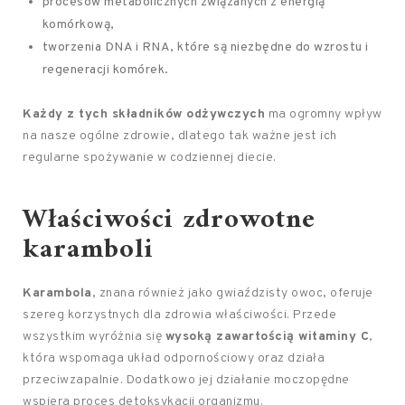
procesów metabolicznych związanych z energią
komórkową,
tworzenia DNA i RNA, które są niezbędne do wzrostu i
regeneracji komórek.
Każdy z tych składników odżywczych
ma ogromny wpływ
na nasze ogólne zdrowie, dlatego tak ważne jest ich
regularne spożywanie w codziennej diecie.
Właściwości zdrowotne
karamboli
Karambola
, znana również jako gwiaździsty owoc, oferuje
szereg korzystnych dla zdrowia właściwości. Przede
wszystkim wyróżnia się
wysoką zawartością witaminy C
,
która wspomaga układ odpornościowy oraz działa
przeciwzapalnie. Dodatkowo jej działanie moczopędne
wspiera proces detoksykacji organizmu.