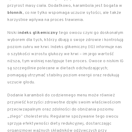
przyrost masy ciała. Dodatkowo, karambola jest bogata w
błonnik
, co nie tylko wspomaga uczucie sytości, ale także
korzystnie wpływa na proces trawienia.
Niski
indeks glikemiczny
tego owocu czyni go doskonałym
wyborem dla tych, którzy dbają o swoje zdrowie i kontrolują
poziom cukru we krwi. Indeks glikemiczny (IG) informuje nas
o szybkości wzrostu glukozy we krwi – im jego wartość
niższa, tym wolniej następuje ten proces. Owoce o niskim IG
są szczególnie polecane w dietach odchudzających;
pomagają utrzymać stabilny poziom energii oraz redukują
uczucie głodu.
Dodanie karamboli do codziennego menu może również
przynieść korzyści zdrowotne dzięki swoim właściwościom
przeciwzapalnym oraz zdolności do obniżania poziomu
„złego” cholesterolu. Regularne spożywanie tego owocu
sprzyja efektywności diety redukcyjnej, dostarczając
organizmowi ważnych składników odżywczych przy