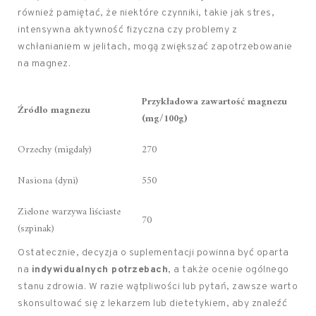
również pamiętać, że niektóre czynniki, takie jak stres,
intensywna aktywność fizyczna czy problemy z
wchłanianiem w jelitach, mogą zwiększać zapotrzebowanie
na magnez.
Przykładowa zawartość magnezu
Źródło magnezu
(mg/100g)
Orzechy (migdały)
270
Nasiona (dyni)
550
Zielone warzywa liściaste
70
(szpinak)
Ostatecznie, decyzja o suplementacji powinna być oparta
na
indywidualnych potrzebach
, a także ocenie ogólnego
stanu zdrowia. W razie wątpliwości lub pytań, zawsze warto
skonsultować się z lekarzem lub dietetykiem, aby znaleźć