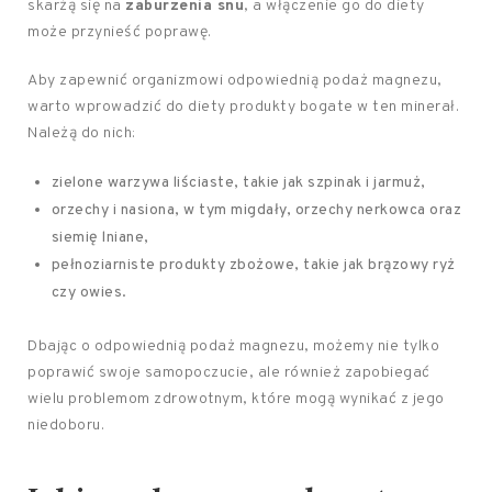
skarżą się na
zaburzenia snu
, a włączenie go do diety
może przynieść poprawę.
Aby zapewnić organizmowi odpowiednią podaż magnezu,
warto wprowadzić do diety produkty bogate w ten minerał.
Należą do nich:
zielone warzywa liściaste, takie jak szpinak i jarmuż,
orzechy i nasiona, w tym migdały, orzechy nerkowca oraz
siemię lniane,
pełnoziarniste produkty zbożowe, takie jak brązowy ryż
czy owies.
Dbając o odpowiednią podaż magnezu, możemy nie tylko
poprawić swoje samopoczucie, ale również zapobiegać
wielu problemom zdrowotnym, które mogą wynikać z jego
niedoboru.