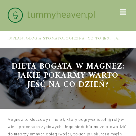
IMPLANTOLOGIA STOMATOLOGICZNA: CO TO JEST, JAK WYGLĄDA PROCES IMPLANTACJI I GOJENIA ORAZ DLA KOGO MA ZASTOSOWANIE
DIETA BOGATA W MAGNEZ:
JAKIE POKARMY WARTO
JEŚĆ NA CO DZIEŃ?
Magnez to kluczowy minerał, który odgrywa istotną rolę w
wielu procesach życiowych. Jego niedobór może prowadzić
do nieprzyjemnych dolegliwości, takich jak skurcze mięśni