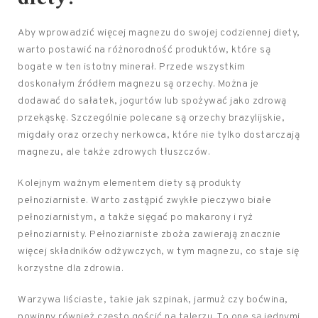
Aby wprowadzić więcej magnezu do swojej codziennej diety,
warto postawić na różnorodność produktów, które są
bogate w ten istotny minerał. Przede wszystkim
doskonałym źródłem magnezu są orzechy. Można je
dodawać do sałatek, jogurtów lub spożywać jako zdrową
przekąskę. Szczególnie polecane są orzechy brazylijskie,
migdały oraz orzechy nerkowca, które nie tylko dostarczają
magnezu, ale także zdrowych tłuszczów.
Kolejnym ważnym elementem diety są produkty
pełnoziarniste. Warto zastąpić zwykłe pieczywo białe
pełnoziarnistym, a także sięgać po makarony i ryż
pełnoziarnisty. Pełnoziarniste zboża zawierają znacznie
więcej składników odżywczych, w tym magnezu, co staje się
korzystne dla zdrowia.
Warzywa liściaste, takie jak szpinak, jarmuż czy boćwina,
powinny również często gościć na talerzu. To one są jednymi