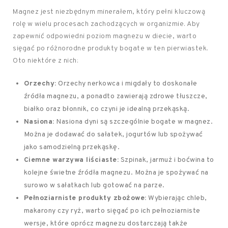
Magnez jest niezbędnym minerałem, który pełni kluczową
rolę w wielu procesach zachodzących w organizmie. Aby
zapewnić odpowiedni poziom magnezu w diecie, warto
sięgać po różnorodne produkty bogate w ten pierwiastek.
Oto niektóre z nich:
Orzechy:
Orzechy nerkowca i migdały to doskonałe
źródła magnezu, a ponadto zawierają zdrowe tłuszcze,
białko oraz błonnik, co czyni je idealną przekąską.
Nasiona:
Nasiona dyni są szczególnie bogate w magnez.
Można je dodawać do sałatek, jogurtów lub spożywać
jako samodzielną przekąskę.
Ciemne warzywa liściaste:
Szpinak, jarmuż i boćwina to
kolejne świetne źródła magnezu. Można je spożywać na
surowo w sałatkach lub gotować na parze.
Pełnoziarniste produkty zbożowe:
Wybierając chleb,
makarony czy ryż, warto sięgać po ich pełnoziarniste
wersje, które oprócz magnezu dostarczają także