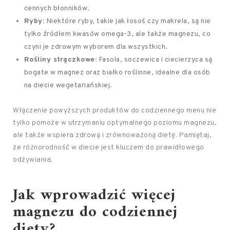
cennych błonników.
Ryby:
Niektóre ryby, takie jak łosoś czy makrela, są nie
tylko źródłem kwasów omega-3, ale także magnezu, co
czyni je zdrowym wyborem dla wszystkich.
Rośliny strączkowe:
Fasola, soczewica i ciecierzyca są
bogate w magnez oraz białko roślinne, idealne dla osób
na diecie wegetariańskiej.
Włączenie powyższych produktów do codziennego menu nie
tylko pomoże w utrzymaniu optymalnego poziomu magnezu,
ale także wspiera zdrową i zrównoważoną dietę. Pamiętaj,
że różnorodność w diecie jest kluczem do prawidłowego
odżywiania.
Jak wprowadzić więcej
magnezu do codziennej
diety?