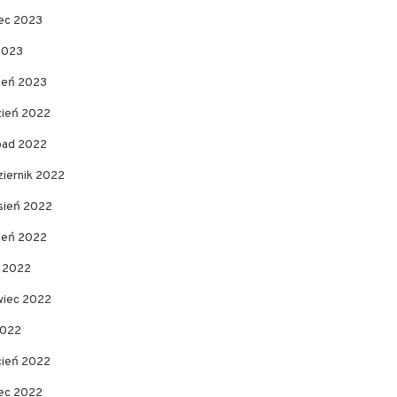
ec 2023
2023
zeń 2023
zień 2022
opad 2022
ziernik 2022
sień 2022
pień 2022
c 2022
wiec 2022
2022
cień 2022
ec 2022