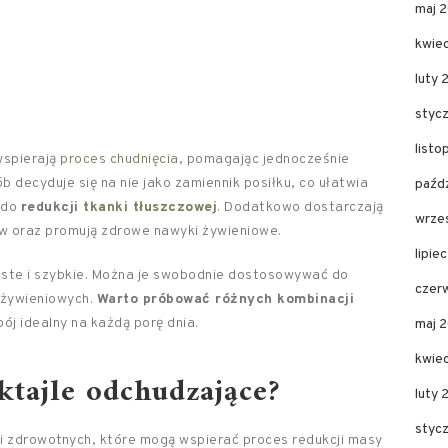
maj 
kwie
luty 
styc
list
 wspierają
proces chudnięcia
, pomagając jednocześnie
b decyduje się na nie jako zamiennik posiłku, co ułatwia
paźd
 do
redukcji
tkanki tłuszczowej
. Dodatkowo dostarczają
wrze
ów oraz promują zdrowe nawyki żywieniowe.
lipie
oste i szybkie. Można je swobodnie dostosowywać do
czer
żywieniowych.
Warto próbować różnych kombinacji
ój idealny na każdą porę dnia.
maj 
kwie
ktajle odchudzające?
luty
styc
i zdrowotnych, które mogą wspierać proces redukcji masy