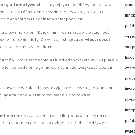
czną alternatywę
dla tradycyjnych posiłków, co ułatwia
grud
nnik oraz różnorodne składniki odżywcze, takie jak
list
zego metabolizmu i ogólnego samopoczucia.
paźd
rolowanie kalorii. Dzięki nim można łatwo śledzić ilość
wrze
ażne podczas diety. Co więcej, ich
sycące właściwości
djadanie między posiłkami.
sier
lipie
dantów
, które wzmacniają układ odpornościowy i wspierają
ie ich do codziennego jadłospisu może zwiększyć poziom
czer
marz
 zawarte w koktajlach sprzyjają detoksykacji organizmu i
luty
 pijące te napoje często zauważają poprawę w
styc
list
etoda na zrzucenie nadmiaru kilogramów i utrzymanie
paźd
ałe uzupełnienie diety o niezbędne składniki odżywcze.
kwie