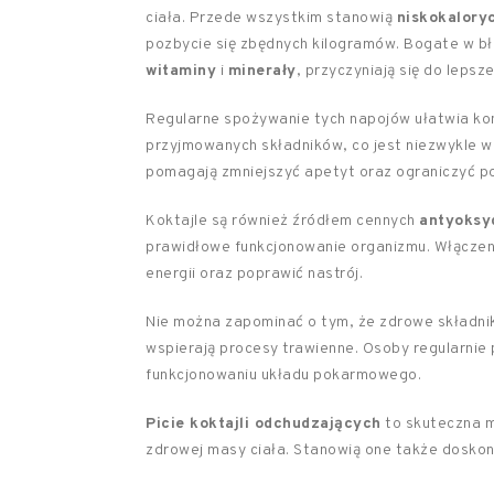
ciała. Przede wszystkim stanowią
niskokalory
pozbycie się zbędnych kilogramów. Bogate w bło
witaminy
i
minerały
, przyczyniają się do leps
Regularne spożywanie tych napojów ułatwia kont
przyjmowanych składników, co jest niezwykle w
pomagają zmniejszyć apetyt oraz ograniczyć po
Koktajle są również źródłem cennych
antyoksy
prawidłowe funkcjonowanie organizmu. Włączen
energii oraz poprawić nastrój.
Nie można zapominać o tym, że zdrowe składniki
wspierają procesy trawienne. Osoby regularnie
funkcjonowaniu układu pokarmowego.
Picie koktajli odchudzających
to skuteczna m
zdrowej masy ciała. Stanowią one także doskon