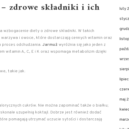
 – zdrowe składniki i ich
luty 
styc
grud
 wzbogacenie diety o zdrowe składniki. W takich
 warzywa i owoce, które dostarczają cennych witamin oraz
listo
h proces odchudzania.
Jarmuż
wyróżnia się jako jeden z
paźdz
em witamin A, C, E i K oraz wspomaga metabolizm dzięki
wrze
sierp
e, takie jak:
lipie
czer
maj 
lorycznych cukrów. Nie można zapominać także o białku;
kwie
skonale uzupełnią koktajl. Dobrze jest również dodać
tóre pomagają utrzymać uczucie sytości i dostarczają
marz