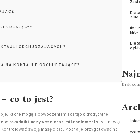
Zast
AJĄCE
Dieta
jakie
DCHUDZAJĄCY?
Ile C
Mity
Dieta
OKTAJLI ODCHUDZAJĄCYCH?
wybi
WA NA KOKTAJLE ODCHUDZAJĄCE?
Naj
Brak kome
– co to jest?
Arc
poje, które mogą z powodzeniem zastąpić tradycyjne
lipie
e w składniki odżywcze oraz mikroelementy
, stanowią
ą kontrolować swoją masę ciała. Można je przygotować na
czer