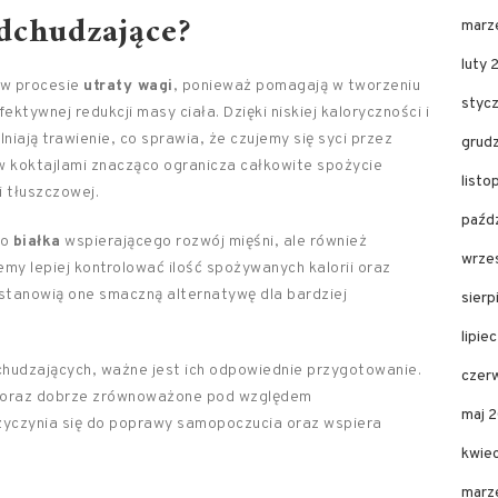
odchudzające?
marz
luty 
 w procesie
utraty wagi
, ponieważ pomagają w tworzeniu
styc
fektywnej redukcji masy ciała. Dzięki niskiej kaloryczności i
niają trawienie, co sprawia, że czujemy się syci przez
grud
ów koktajlami znacząco ogranicza całkowite spożycie
list
i tłuszczowej.
paźd
ło
białka
wspierającego rozwój mięśni, ale również
wrze
emy lepiej kontrolować ilość spożywanych kalorii oraz
 stanowią one smaczną alternatywę dla bardziej
sier
lipie
chudzających, ważne jest ich odpowiednie przygotowanie.
czer
h oraz dobrze zrównoważone pod względem
maj 
zyczynia się do poprawy samopoczucia oraz wspiera
kwie
marz