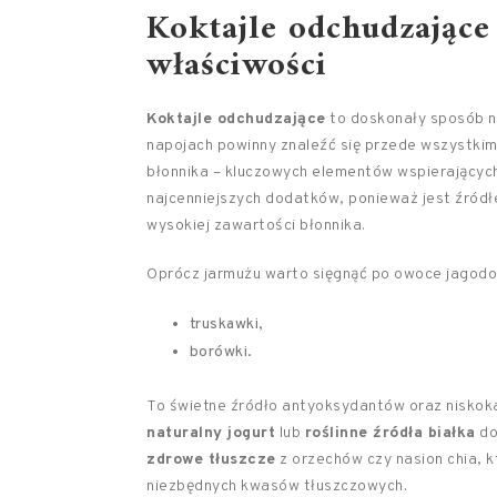
Koktajle odchudzające
właściwości
Koktajle odchudzające
to doskonały sposób na
napojach powinny znaleźć się przede wszystkim
błonnika – kluczowych elementów wspierającyc
najcenniejszych dodatków, ponieważ jest źródł
wysokiej zawartości błonnika.
Oprócz jarmużu warto sięgnąć po owoce jagodow
truskawki,
borówki.
To świetne źródło antyoksydantów oraz niskoka
naturalny jogurt
lub
roślinne źródła białka
do
zdrowe tłuszcze
z orzechów czy nasion chia, k
niezbędnych kwasów tłuszczowych.