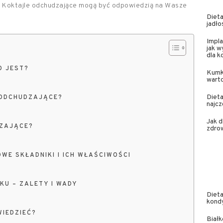
? Koktajle odchudzające mogą być odpowiedzią na Wasze
Dieta
jadło
Impla
jak w
dla 
O JEST?
Kumk
wart
Dieta
 ODCHUDZAJĄCE?
najcz
Jak 
DZAJĄCE?
zdrow
WE SKŁADNIKI I ICH WŁAŚCIWOŚCI
KU – ZALETY I WADY
Dieta
kond
WIEDZIEĆ?
Białk