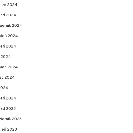
zień 2024
opad 2024
ziernik 2024
sień 2024
pień 2024
c 2024
wiec 2024
ec 2024
 2024
zeń 2024
opad 2023
ziernik 2023
cień 2023