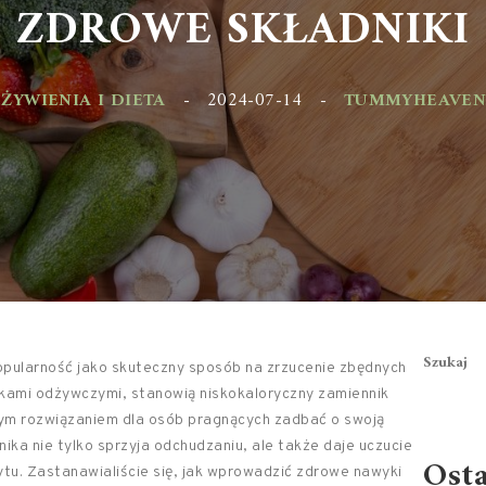
ZDROWE SKŁADNIKI
YWIENIA I DIETA
-
2024-07-14
-
TUMMYHEAVEN.PL
Szukaj
opularność jako skuteczny sposób na zrzucenie zbędnych
kami odżywczymi, stanowią niskokaloryczny zamiennik
lnym rozwiązaniem dla osób pragnących zadbać o swoją
ika nie tylko sprzyja odchudzaniu, ale także daje uczucie
Ost
ytu. Zastanawialiście się, jak wprowadzić zdrowe nawyki