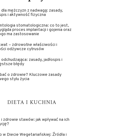
 dla mężczyzn z nadwagą: zasady,
spis i aktywność fizyczna
ntologia stomatologiczna: co to jest,
ygląda proces implantacji i gojenia oraz
kogo ma zastosowanie
wat – zdrowotne właściwości i
ości odżywcze cytrusów
 odchudzająca: zasady, jadłospis i
ęstsze błędy
dbać o zdrowie? Kluczowe zasady
ego stylu życia
DIETA I KUCHNIA
 i zdrowie stawów: jak wpływać na ich
ycję?
o w Diecie Wegetariańskiej: Źródła i