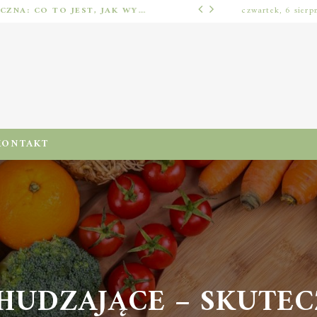
IMPLANTOLOGIA STOMATOLOGICZNA: CO TO JEST, JAK WYGLĄDA PROCES IMPLANTACJI I GOJENIA ORAZ DLA KOGO MA ZASTOSOWANIE
czwartek, 6 sierp
ODŻYWIENIA I DIETA
KONTAKT
UDZAJĄCE – SKUTECZN