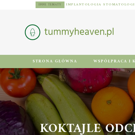
DIETA DLA MĘŻCZYZN Z NADWAGĄ: ZASADY, JADŁOSPIS I AKTYWNOŚĆ FIZYCZNA
INNE TEMATY
STRONA GŁÓWNA
WSPÓŁPRACA I 
KOKTAJLE ODCH