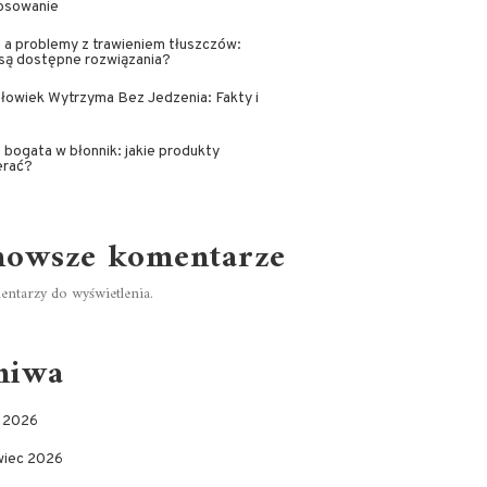
osowanie
 a problemy z trawieniem tłuszczów:
 są dostępne rozwiązania?
złowiek Wytrzyma Bez Jedzenia: Fakty i
 bogata w błonnik: jakie produkty
erać?
nowsze komentarze
ntarzy do wyświetlenia.
hiwa
c 2026
wiec 2026