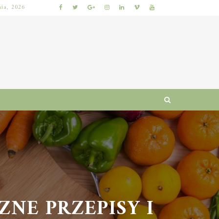
nia, 2026
KUMKWAT – ZDROWOTNE WŁAŚCIWOŚCI I WARTOŚCI ODŻYWCZE CYTRUSÓW
E PRZEPISY I