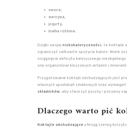
owoce,
warzywa,
jogurty,
białka roślinne.
Dzięki swojej
niskokaloryczności
, te koktajle
ograniczyć całkowite spożycie kalorii. Wiele osó
osiągnięcie deficytu kalorycznego niezbędnego
one organizmowi kluczowych witamin i minerał
Przygotowanie koktajli odchudzających jest pr
własnych upodobań smakowych oraz wymagań 
składników
, aby stworzyć pyszny i pożywny nap
Dlaczego warto pić ko
Koktajle odchudzające
oferują szereg korzyśc