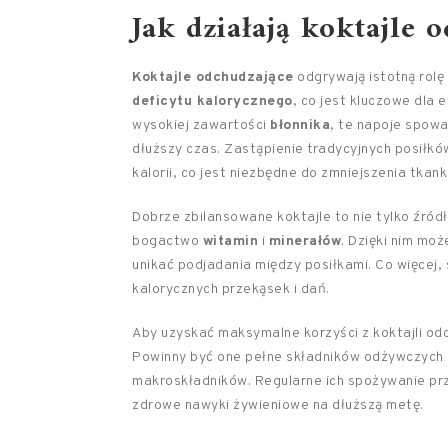
Jak działają koktajle 
Koktajle odchudzające
odgrywają istotną rolę
deficytu kalorycznego
, co jest kluczowe dla e
wysokiej zawartości
błonnika
, te napoje spowal
dłuższy czas. Zastąpienie tradycyjnych posiłk
kalorii, co jest niezbędne do zmniejszenia tkank
Dobrze zbilansowane koktajle to nie tylko źród
bogactwo
witamin
i
minerałów
. Dzięki nim moż
unikać podjadania między posiłkami. Co więcej,
kalorycznych przekąsek i dań.
Aby uzyskać maksymalne korzyści z koktajli od
Powinny być one pełne składników odżywczyc
makroskładników. Regularne ich spożywanie pr
zdrowe nawyki żywieniowe na dłuższą metę.