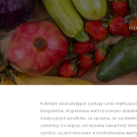
ODŻ
Koktajle odchudzające zyskują coraz większą p
kilogramów. Wypełnione wartościowymi składni
tradycyjnych posiłków, co sprawia, że są idea
sylwetkę. Co więcej, ich wysoka zawartość błonn
sytości, co jest kluczowe w kontrolowaniu apet