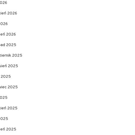
2026
cień 2026
2026
zeń 2026
opad 2025
ziernik 2025
sień 2025
c 2025
wiec 2025
2025
cień 2025
 2025
zeń 2025