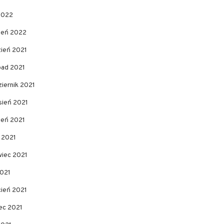
2022
zeń 2022
zień 2021
pad 2021
iernik 2021
sień 2021
ień 2021
c 2021
wiec 2021
2021
cień 2021
ec 2021