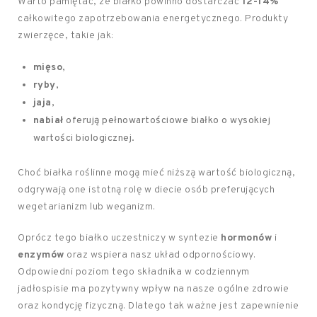
Warto pamiętać, że białko powinno dostarczać
12-14%
całkowitego zapotrzebowania energetycznego. Produkty
zwierzęce, takie jak:
mięso
,
ryby
,
jaja
,
nabiał
oferują pełnowartościowe białko o wysokiej
wartości biologicznej.
Choć białka roślinne mogą mieć niższą wartość biologiczną,
odgrywają one istotną rolę w diecie osób preferujących
wegetarianizm lub weganizm.
Oprócz tego białko uczestniczy w syntezie
hormonów
i
enzymów
oraz wspiera nasz układ odpornościowy.
Odpowiedni poziom tego składnika w codziennym
jadłospisie ma pozytywny wpływ na nasze ogólne zdrowie
oraz kondycję fizyczną. Dlatego tak ważne jest zapewnienie