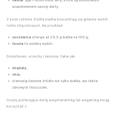
nabiał
: jaja i różnorodne sery, które są doskonałym
uzupełnieniem naszej diety.
Z kolei roślinne źródła białka koncentrują się głównie wokół
roślin strączkowych. Na przykład:
soczewica
oferuje aż 25,5 g białka na 100 g,
fasola
to solidny wybór.
Dodatkowo, orzechy i nasiona, takie jak:
migdały
,
chia
,
stanowią świetne źródło nie tylko białka, ale także
zdrowych tłuszczów.
Osoby preferujące dietę wegetariańską lub wegańską mogą
korzystać z: