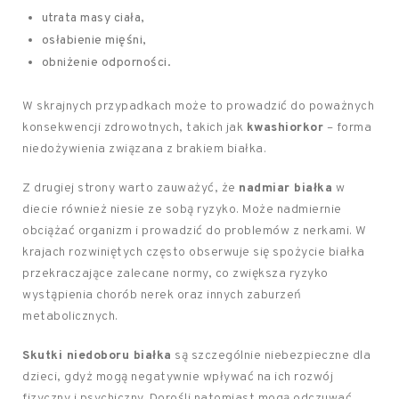
utrata masy ciała,
osłabienie mięśni,
obniżenie odporności.
W skrajnych przypadkach może to prowadzić do poważnych
konsekwencji zdrowotnych, takich jak
kwashiorkor
– forma
niedożywienia związana z brakiem białka.
Z drugiej strony warto zauważyć, że
nadmiar białka
w
diecie również niesie ze sobą ryzyko. Może nadmiernie
obciążać organizm i prowadzić do problemów z nerkami. W
krajach rozwiniętych często obserwuje się spożycie białka
przekraczające zalecane normy, co zwiększa ryzyko
wystąpienia chorób nerek oraz innych zaburzeń
metabolicznych.
Skutki niedoboru białka
są szczególnie niebezpieczne dla
dzieci, gdyż mogą negatywnie wpływać na ich rozwój
fizyczny i psychiczny. Dorośli natomiast mogą odczuwać