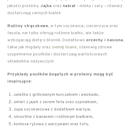
jakości proteiny.
Jajka
oraz
nabiał
– mleko i sery – również
dostarczają cennych białek.
Rośliny strączkowe
, w tym soczewica, ciecierzyca oraz
fasola, nie tylko oferują roślinne białko, ale także
wzbogacają dietę o błonnik. Dodatkowo
orzechy i nasiona
,
takie jak migdały oraz
siemię lniane
, stanowią zdrowe
uzupełnienie posiłków i dostarczają wartościowych
składników odżywczych.
Przykłady posiłków bogatych w proteiny mogą być
inspirujące:
sałatka z grillowanym kurczakiem i awokado,
omlet z jajek z serem feta oraz szpinakiem,
zupa soczewicowa z dodatkiem warzyw,
smoothie z bananem i roślinnym białkiem,
komosa ryżowa z warzywami oraz tofu.