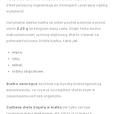
efektywniejszą regenerację po treningach i poprawia ogólną
wydolność.
Optymalna dawka białka na jeden posiłek powinna wynosić
około
0,25 g
na kilogram masy ciała. Dzięki temu można
maksymalizować syntezę mięśniową. Warto stawiać na
pełnowartościowe źródła białka, takie jak:
mięso,
ryby,
nabiał,
rośliny strączkowe.
Białko zwierzęce
wyróżnia się wysoką biodostępnością
aminokwasów, co czyni je szczególnie skutecznym w
zaspokajaniu potrzeb organizmu.
Zadbana dieta bogata w białko
nie tylko sprzyja
rozwojowi masy mięśniowej, ale także przyspiesza