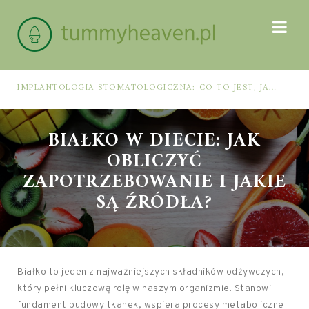
IMPLANTOLOGIA STOMATOLOGICZNA: CO TO JEST, JAK WYGLĄDA PROCES IMPLANTACJI I GOJENIA ORAZ DLA KOGO MA ZASTOSOWANIE
BIAŁKO W DIECIE: JAK
OBLICZYĆ
ZAPOTRZEBOWANIE I JAKIE
SĄ ŹRÓDŁA?
Białko to jeden z najważniejszych składników odżywczych,
który pełni kluczową rolę w naszym organizmie. Stanowi
fundament budowy tkanek, wspiera procesy metaboliczne