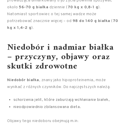
prowadząca umiarkowany tryb życia powinna spożywać
około
56-70 g białka
dziennie (
70 kg x 0,8-1 g
).
Natomiast sportowiec o tej samej wadze może
potrzebować znacznie więcej – od
98 do 140 g białka
(
70
kg x 1,4-2 g
).
Niedobór i nadmiar białka
– przyczyny, objawy oraz
skutki zdrowotne
Niedobór białka
, znany jako hipoproteinemia, może
wynikać z różnych czynników. Do najczęstszych należą:
schorzenia jelit, które zaburzają wchłanianie białek,
nieodpowiednio zbilansowana dieta.
Objawy tego niedoboru obejmują m.in: