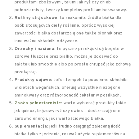
produktami zbożowymi, takimi jak ryż czy chleb
pełnoziarnisty, tworzy kompletny profil aminokwasowy.
Rośliny strączkowe
: to znakomite źródło białka dla
osób stosujących diety roślinne, oprócz wysokiej
zawartości białka dostarczają one także błonnik oraz
inne ważne składniki odżywcze.
Orzechy i nasiona
: te pyszne przekąski są bogate w
zdrowe tłuszcze oraz białko, można je dodawać do
sałatek lub smoothie albo po prostu chrupać jako zdrową
przekąskę.
Produkty sojowe
: tofu i tempeh to popularne składniki
w dietach wegańskich, oferują wszystkie niezbędne
aminokwasy oraz różnorodność tekstur w posiłkach.
Zboża pełnoziarniste
: warto wybierać produkty takie
jak quinoa, brązowy ryż czy owies – dostarczają one
zarówno energii, jak i wartościowego białka.
Suplementacja
: jeśli trudno osiągnąć zalecaną ilość
białka tylko z jedzenia, rozważ użycie suplementów na