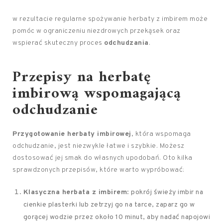
w rezultacie regularne spożywanie herbaty z imbirem może
pomóc w ograniczeniu niezdrowych przekąsek oraz
wspierać skuteczny proces
odchudzania
.
Przepisy na herbatę
imbirową wspomagającą
odchudzanie
Przygotowanie herbaty imbirowej
, która wspomaga
odchudzanie, jest niezwykle łatwe i szybkie. Możesz
dostosować jej smak do własnych upodobań. Oto kilka
sprawdzonych przepisów, które warto wypróbować:
Klasyczna herbata z imbirem
: pokrój świeży imbir na
cienkie plasterki lub zetrzyj go na tarce, zaparz go w
gorącej wodzie przez około 10 minut, aby nadać napojowi