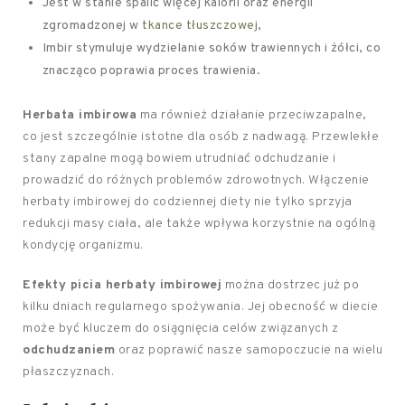
Jest w stanie spalić więcej kalorii oraz energii
zgromadzonej w
tkance tłuszczowej
,
Imbir stymuluje wydzielanie soków trawiennych i żółci, co
znacząco poprawia proces trawienia.
Herbata imbirowa
ma również działanie przeciwzapalne,
co jest szczególnie istotne dla osób z nadwagą. Przewlekłe
stany zapalne mogą bowiem utrudniać odchudzanie i
prowadzić do różnych problemów zdrowotnych. Włączenie
herbaty imbirowej do codziennej diety nie tylko sprzyja
redukcji masy ciała, ale także wpływa korzystnie na ogólną
kondycję organizmu.
Efekty picia herbaty imbirowej
można dostrzec już po
kilku dniach regularnego spożywania. Jej obecność w diecie
może być kluczem do osiągnięcia celów związanych z
odchudzaniem
oraz poprawić nasze samopoczucie na wielu
płaszczyznach.