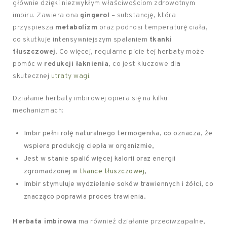
głównie dzięki niezwykłym właściwościom zdrowotnym
imbiru. Zawiera ona
gingerol
– substancję, która
przyspiesza
metabolizm
oraz podnosi temperaturę ciała,
co skutkuje intensywniejszym spalaniem
tkanki
tłuszczowej
. Co więcej, regularne picie tej herbaty może
pomóc w
redukcji łaknienia
, co jest kluczowe dla
skutecznej
utraty wagi
.
Działanie herbaty imbirowej opiera się na kilku
mechanizmach:
Imbir pełni rolę naturalnego termogenika, co oznacza, że
wspiera produkcję ciepła w organizmie,
Jest w stanie spalić więcej kalorii oraz energii
zgromadzonej w
tkance tłuszczowej
,
Imbir stymuluje wydzielanie soków trawiennych i żółci, co
znacząco poprawia proces trawienia.
Herbata imbirowa
ma również działanie przeciwzapalne,