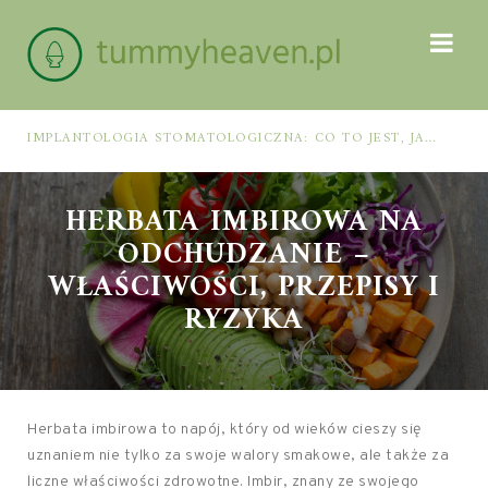
IMPLANTOLOGIA STOMATOLOGICZNA: CO TO JEST, JAK WYGLĄDA PROCES IMPLANTACJI I GOJENIA ORAZ DLA KOGO MA ZASTOSOWANIE
HERBATA IMBIROWA NA
ODCHUDZANIE –
WŁAŚCIWOŚCI, PRZEPISY I
RYZYKA
Herbata imbirowa to napój, który od wieków cieszy się
uznaniem nie tylko za swoje walory smakowe, ale także za
liczne właściwości zdrowotne. Imbir, znany ze swojego