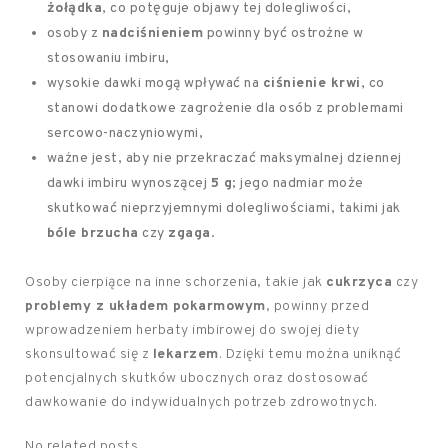
żołądka
, co potęguje objawy tej dolegliwości,
osoby z
nadciśnieniem
powinny być ostrożne w
stosowaniu imbiru,
wysokie dawki mogą wpływać na
ciśnienie krwi
, co
stanowi dodatkowe zagrożenie dla osób z problemami
sercowo-naczyniowymi,
ważne jest, aby nie przekraczać maksymalnej dziennej
dawki imbiru wynoszącej
5 g
; jego nadmiar może
skutkować nieprzyjemnymi dolegliwościami, takimi jak
bóle brzucha
czy
zgaga
.
Osoby cierpiące na inne schorzenia, takie jak
cukrzyca
czy
problemy z układem pokarmowym
, powinny przed
wprowadzeniem herbaty imbirowej do swojej diety
skonsultować się z
lekarzem
. Dzięki temu można uniknąć
potencjalnych skutków ubocznych oraz dostosować
dawkowanie do indywidualnych potrzeb zdrowotnych.
No related posts.