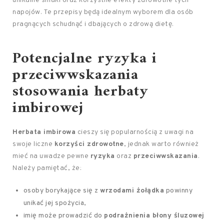
unikalne smaki oraz korzystne efekty zdrowotne tych
napojów. Te przepisy będą idealnym wyborem dla osób
pragnących schudnąć i dbających o zdrową dietę.
Potencjalne ryzyka i
przeciwwskazania
stosowania herbaty
imbirowej
Herbata imbirowa
cieszy się popularnością z uwagi na
swoje liczne
korzyści zdrowotne
, jednak warto również
mieć na uwadze pewne
ryzyka
oraz
przeciwwskazania
.
Należy pamiętać, że:
osoby borykające się z
wrzodami żołądka
powinny
unikać jej spożycia,
imię może prowadzić do
podrażnienia błony śluzowej