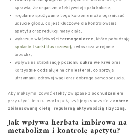
zawarty w nim
gingerol
przyspiesza metabolizm, co
sprawia, że organizm efektywniej spala kalorie,
regularne spożywanie tego korzenia może ograniczać
uczucie głodu, co jest kluczowe dla kontrolowania
apetytu oraz redukcji masy ciała,
wykazuje właściwości
termogeniczne
, które pobudzają
spalanie tkanki tłuszczowej
, zwłaszcza w rejonie
brzucha,
wpływa na stabilizację poziomu
cukru we krwi
oraz
korzystnie oddziałuje na
cholesterol
, co sprzyja
utrzymaniu zdrowej wagi oraz dobrego samopoczucia.
Aby maksymalizować efekty związane z
odchudzaniem
przy użyciu imbiru, warto połączyć jego spożycie z
dobrze
zbilansowaną dietą
i
regularną aktywnością fizyczną
.
Jak wpływa herbata imbirowa na
metabolizm i kontrolę apetytu?