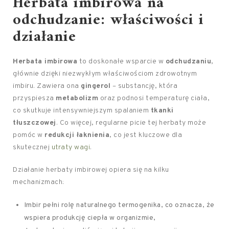
Herbata imbirowa na
odchudzanie: właściwości i
działanie
Herbata imbirowa
to doskonałe wsparcie w
odchudzaniu
,
głównie dzięki niezwykłym właściwościom zdrowotnym
imbiru. Zawiera ona
gingerol
– substancję, która
przyspiesza
metabolizm
oraz podnosi temperaturę ciała,
co skutkuje intensywniejszym spalaniem
tkanki
tłuszczowej
. Co więcej, regularne picie tej herbaty może
pomóc w
redukcji łaknienia
, co jest kluczowe dla
skutecznej
utraty wagi
.
Działanie herbaty imbirowej opiera się na kilku
mechanizmach:
Imbir pełni rolę naturalnego termogenika, co oznacza, że
wspiera produkcję ciepła w organizmie,