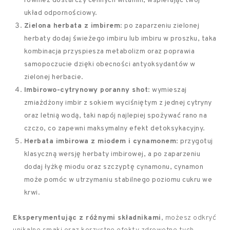
również dostarczy cennych witamin, wspierając twój
układ odpornościowy.
Zielona herbata z imbirem
: po zaparzeniu zielonej
herbaty dodaj świeżego imbiru lub imbiru w proszku, taka
kombinacja przyspiesza metabolizm oraz poprawia
samopoczucie dzięki obecności antyoksydantów w
zielonej herbacie.
Imbirowo-cytrynowy poranny shot
: wymieszaj
zmiażdżony imbir z sokiem wyciśniętym z jednej cytryny
oraz letnią wodą, taki napój najlepiej spożywać rano na
czczo, co zapewni maksymalny efekt detoksykacyjny.
Herbata imbirowa z miodem i cynamonem
: przygotuj
klasyczną wersję herbaty imbirowej, a po zaparzeniu
dodaj łyżkę miodu oraz szczyptę cynamonu, cynamon
może pomóc w utrzymaniu stabilnego poziomu cukru we
krwi.
Eksperymentując z różnymi składnikami
, możesz odkryć