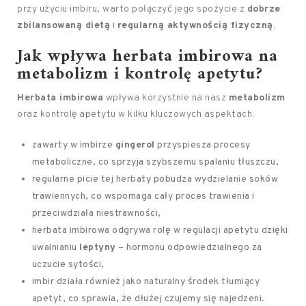
przy użyciu imbiru, warto połączyć jego spożycie z
dobrze
zbilansowaną dietą
i
regularną aktywnością fizyczną
.
Jak wpływa herbata imbirowa na
metabolizm i kontrolę apetytu?
Herbata imbirowa
wpływa korzystnie na nasz
metabolizm
oraz kontrolę apetytu w kilku kluczowych aspektach:
zawarty w imbirze
gingerol
przyspiesza procesy
metaboliczne, co sprzyja szybszemu spalaniu tłuszczu,
regularne picie tej herbaty pobudza wydzielanie soków
trawiennych, co wspomaga cały proces trawienia i
przeciwdziała niestrawności,
herbata imbirowa odgrywa rolę w regulacji apetytu dzięki
uwalnianiu
leptyny
– hormonu odpowiedzialnego za
uczucie sytości,
imbir działa również jako naturalny środek tłumiący
apetyt, co sprawia, że dłużej czujemy się najedzeni.