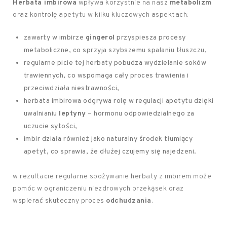
Herbata imbirowa
wpływa korzystnie na nasz
metabolizm
oraz kontrolę apetytu w kilku kluczowych aspektach:
zawarty w imbirze
gingerol
przyspiesza procesy
metaboliczne, co sprzyja szybszemu spalaniu tłuszczu,
regularne picie tej herbaty pobudza wydzielanie soków
trawiennych, co wspomaga cały proces trawienia i
przeciwdziała niestrawności,
herbata imbirowa odgrywa rolę w regulacji apetytu dzięki
uwalnianiu
leptyny
– hormonu odpowiedzialnego za
uczucie sytości,
imbir działa również jako naturalny środek tłumiący
apetyt, co sprawia, że dłużej czujemy się najedzeni.
w rezultacie regularne spożywanie herbaty z imbirem może
pomóc w ograniczeniu niezdrowych przekąsek oraz
wspierać skuteczny proces
odchudzania
.