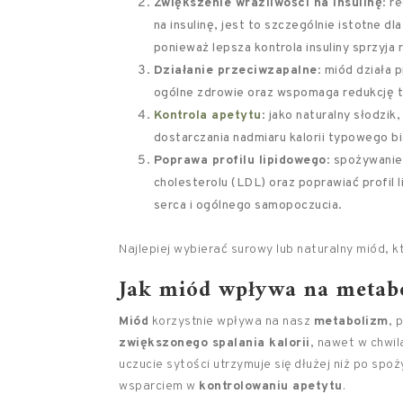
Zwiększenie wrażliwości na insulinę
: r
na insulinę, jest to szczególnie istotne d
ponieważ lepsza kontrola insuliny sprzyja r
Działanie przeciwzapalne
: miód działa 
ogólne zdrowie oraz wspomaga redukcję t
Kontrola apetytu
: jako naturalny słodzi
dostarczania nadmiaru kalorii typowego bia
Poprawa profilu lipidowego
: spożywanie
cholesterolu (LDL) oraz poprawiać profil 
serca i ogólnego samopoczucia.
Najlepiej wybierać surowy lub naturalny miód, 
Jak miód wpływa na metabo
Miód
korzystnie wpływa na nasz
metabolizm
, 
zwiększonego spalania kalorii
, nawet w chwil
uczucie sytości utrzymuje się dłużej niż po sp
wsparciem w
kontrolowaniu apetytu
.