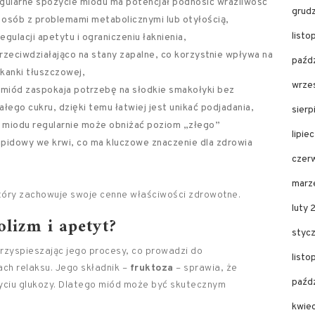
egularne spożycie miodu ma potencjał podnosić wrażliwość
grud
la osób z problemami metabolicznymi lub otyłością,
list
egulacji apetytu i ograniczeniu łaknienia,
przeciwdziałająco na stany zapalne, co korzystnie wpływa na
paźd
kanki tłuszczowej,
wrze
k, miód zaspokaja potrzebę na słodkie smakołyki bez
łego cukru, dzięki temu łatwiej jest unikać podjadania,
sier
 miodu regularnie może obniżać poziom „złego”
lipie
lipidowy we krwi, co ma kluczowe znaczenie dla zdrowia
czer
marz
który zachowuje swoje cenne właściwości zdrowotne.
luty
lizm i apetyt?
styc
przyspieszając jego procesy, co prowadzi do
list
ach relaksu. Jego składnik –
fruktoza
– sprawia, że
paźd
ożyciu glukozy. Dlatego miód może być skutecznym
kwie