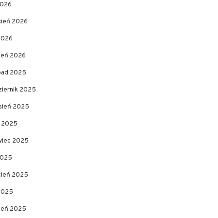
2026
cień 2026
2026
zeń 2026
opad 2025
ziernik 2025
sień 2025
c 2025
wiec 2025
2025
cień 2025
 2025
zeń 2025