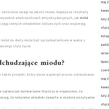
maj 
kwie
 zwrócenie uwagi na jakość miodu. Najlepsze rezultaty
 wysokich właściwościach antyoksydacyjnych, jak
miód
luty 
rczają cennych składników odżywczych oraz wspierają
styc
list
miód do diety może być sprzymierzeńcem w walce z
paźd
owszego stylu życia.
wrze
odchudzające miodu?
lipie
czer
le także produkt, który może wspierać proces odchudzania.
maj 
kwie
e ograniczać wytwarzanie tłuszczu w organizmie, co
luty
kazują, że naturalne składniki zawarte w miodzie pozytywnie
styc