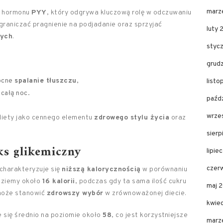
marz
ę hormonu
PYY
, który odgrywa kluczową rolę w odczuwaniu
graniczać pragnienie na podjadanie oraz sprzyjać
luty 
wych
.
styc
grud
nocne
spalanie tłuszczu
,
list
całą noc.
paźd
wrze
diety jako cennego elementu
zdrowego stylu życia
oraz
sier
ks glikemiczny
lipie
czer
charakteryzuje się
niższą kalorycznością
w porównaniu
jdziemy około
16 kalorii
, podczas gdy ta sama ilość cukru
maj 
może stanowić
zdrowszy wybór
w zrównoważonej diecie.
kwie
e się średnio na poziomie około
58
, co jest korzystniejsze
marz