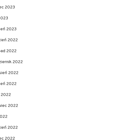
ec 2023
2023
zeń 2023
zień 2022
opad 2022
ziernik 2022
sień 2022
pień 2022
c 2022
wiec 2022
2022
cień 2022
ec 2022