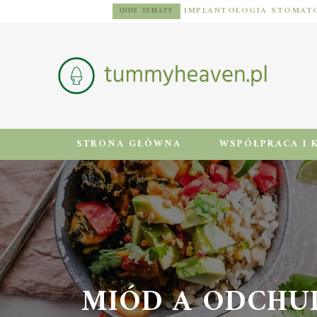
DIETA DLA MĘŻCZYZN Z NADWAGĄ: ZASADY, JADŁOSPIS I AKTYWNOŚĆ FIZYCZNA
INNE TEMATY
STRONA GŁÓWNA
WSPÓŁPRACA I 
MIÓD A ODCHUDZ