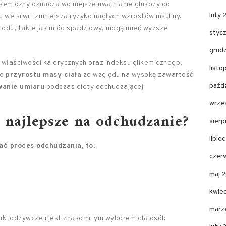
likemiczny oznacza wolniejsze uwalnianie glukozy do
luty 
u we krwi i zmniejsza ryzyko nagłych wzrostów insuliny.
iodu, takie jak miód spadziowy, mogą mieć wyższe
styc
grud
właściwości kalorycznych oraz indeksu glikemicznego,
listo
do
przyrostu masy ciała
ze względu na wysoką zawartość
paźdz
anie umiaru
podczas diety odchudzającej.
wrze
ą najlepsze na odchudzanie?
sierp
lipie
ać proces odchudzania, to:
czer
maj 
kwie
marz
iki odżywcze i jest znakomitym wyborem dla osób