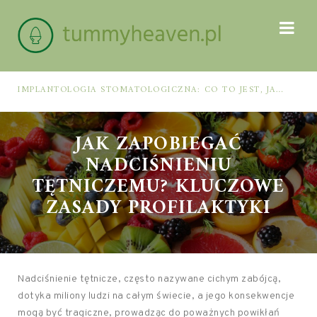
IMPLANTOLOGIA STOMATOLOGICZNA: CO TO JEST, JAK WYGLĄDA PROCES IMPLANTACJI I GOJENIA ORAZ DLA KOGO MA ZASTOSOWANIE
JAK ZAPOBIEGAĆ
NADCIŚNIENIU
TĘTNICZEMU? KLUCZOWE
ZASADY PROFILAKTYKI
Nadciśnienie tętnicze, często nazywane cichym zabójcą,
dotyka miliony ludzi na całym świecie, a jego konsekwencje
mogą być tragiczne, prowadząc do poważnych powikłań