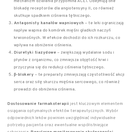
mechanizm działania przypomina ACEI. Obejmują one
blokadę receptorów dla angiotensyny II, co również
skutkuje spadkiem ciśnienia tętniczego.
Antagonisty kanałów wapniowych
– te leki ograniczają
napływ wapnia do komórek mięśni gładkich naczyń
krwionośnych. W efekcie dochodzi do ich rozkurczu, co
wpływa na obniżenie ciśnienia.
Diuretyki tiazydowe
– zwiększają wydalanie sodu i
płynów z organizmu, co zmniejsza objętość krwi i
przyczynia się do redukcji ciśnienia tętniczego.
β-blokery
– te preparaty zmniejszają częstotliwość akcji
serca oraz siłę skurczu mięśnia sercowego, co również
prowadzi do obniżenia ciśnienia.
Dostosowanie farmakoterapii
jest kluczowym elementem
osiągania optymalnych efektów terapeutycznych. Wybór
odpowiednich leków powinien uwzględniać indywidualne
potrzeby pacjenta oraz ewentualne współistniejące