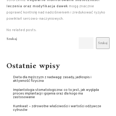
schorzenia.
Regularne monitorowanie skuteczności
leczenia oraz modyfikacja dawek
mogą znacznie
poprawić kontrolę nad nadciśnieniem i zredukować ryzyko
powikłań sercowo-naczyniowych.
No related posts.
Szukaj
Szukaj
Ostatnie wpisy
Dieta dla mężczyzn z nadwagą: zasady, jadłospis i
aktywność fizyczna
Implantologia stomatologiczna: co to jest, jak wygląda
proces implantacji i gojenia oraz dla kogo ma
zastosowanie
Kumkwat – zdrowotne właściwości i wartości odżywcze
cytrusów