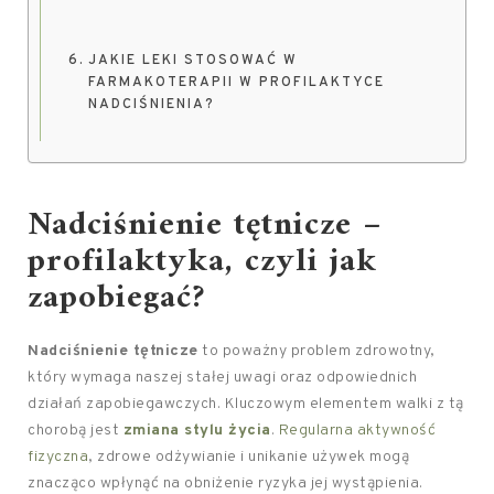
JAKIE LEKI STOSOWAĆ W
FARMAKOTERAPII W PROFILAKTYCE
NADCIŚNIENIA?
Nadciśnienie tętnicze –
profilaktyka, czyli jak
zapobiegać?
Nadciśnienie tętnicze
to poważny problem zdrowotny,
który wymaga naszej stałej uwagi oraz odpowiednich
działań zapobiegawczych. Kluczowym elementem walki z tą
chorobą jest
zmiana stylu życia
.
Regularna aktywność
fizyczna
, zdrowe odżywianie i unikanie używek mogą
znacząco wpłynąć na obniżenie ryzyka jej wystąpienia.