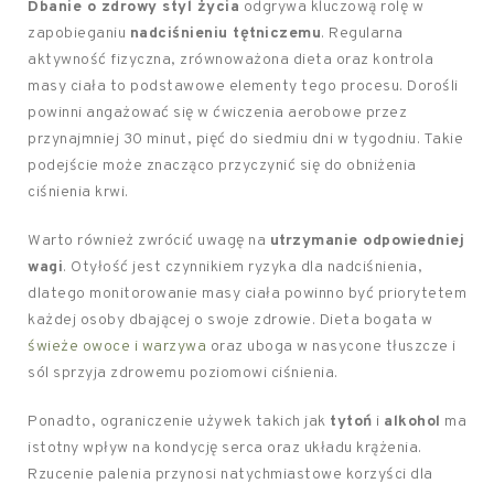
Dbanie o zdrowy styl życia
odgrywa kluczową rolę w
zapobieganiu
nadciśnieniu tętniczemu
. Regularna
aktywność fizyczna, zrównoważona dieta oraz kontrola
masy ciała to podstawowe elementy tego procesu. Dorośli
powinni angażować się w ćwiczenia aerobowe przez
przynajmniej 30 minut, pięć do siedmiu dni w tygodniu. Takie
podejście może znacząco przyczynić się do obniżenia
ciśnienia krwi.
Warto również zwrócić uwagę na
utrzymanie odpowiedniej
wagi
. Otyłość jest czynnikiem ryzyka dla nadciśnienia,
dlatego monitorowanie masy ciała powinno być priorytetem
każdej osoby dbającej o swoje zdrowie. Dieta bogata w
świeże owoce i warzywa
oraz uboga w nasycone tłuszcze i
sól sprzyja zdrowemu poziomowi ciśnienia.
Ponadto, ograniczenie używek takich jak
tytoń
i
alkohol
ma
istotny wpływ na kondycję serca oraz układu krążenia.
Rzucenie palenia przynosi natychmiastowe korzyści dla