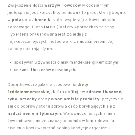
Zwiększenie ilości
warzyw i owoców
w codziennym
jadłospisie jest korzystne, ponieważ te produkty są bogate
w
potas
oraz
błonnik
, które wspierają zdrowie układu
sercowego. Dieta
DASH
(Dietary Approaches to Stop
Hypertension) uznawana jest za jedną z
najskuteczniejszych metod walki z nadciśnieniem. Jej
zasady opierają się na:
spożywaniu żywności o niskim indeksie glikemicznym,
unikaniu tłuszczów nasyconych.
Dodatkowo, regularne stosowanie
diety
śródziemnomorskiej
, która obfituje w
zdrowe tłuszcze
,
ryby
,
orzechy
oraz
pełnoziarniste produkty
, przyczynia
się do poprawy stanu zdrowia osób borykających się z
nadciśnieniem tętniczym
. Wprowadzenie tych zmian
żywieniowych może znacząco pomóc w kontrolowaniu
ciśnienia krwi i wspierać ogólną kondycję organizmu.